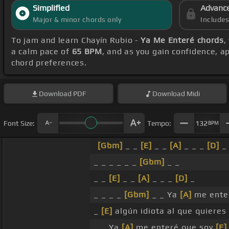
Simplified
Advanc
Major & minor chords only
Include
To jam and learn Chayín Rubio -
Ya Me Enteré chords
,
a calm pace of
65 BPM
, and as you gain confidence, 
chord preferences.
Download
PDF
Download
Midi
Font Size:
Tempo:
132
BPM
[Gbm]
_ _
[E]
_ _
[A]
_ _ _
[D]
_
_ _ _ _ _ _
[Gbm]
_ _
_ _
[E]
_ _
[A]
_ _ _
[D]
_
_ _ _ _
[Gbm]
_ _ Ya
[A]
me ente
_
[E]
algún idiota al que quieres
_ _ Ya
[A]
me enteré que soy
[E]