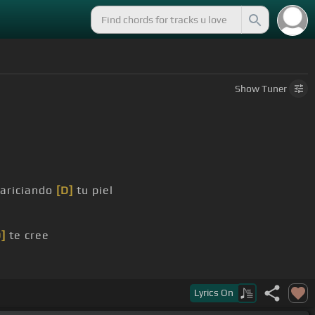
Show
Tuner
cariciando
[D]
tu piel
]
te cree
Lyrics
On