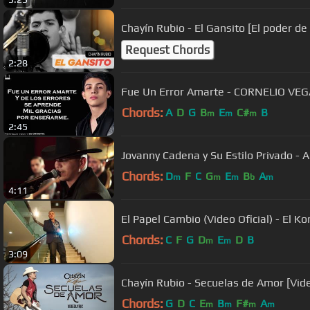
Chayín Rubio - El Gansito [El poder de
Request Chords
2:28
Fue Un Error Amarte - CORNELIO VEG
Chords:
A
D
G
B
E
C#
B
m
m
m
2:45
Jovanny Cadena y Su Estilo Privado - A
Chords:
D
F
C
G
E
B
A
m
m
m
b
m
4:11
El Papel Cambio (Video Oficial) - El 
Chords:
C
F
G
D
E
D
B
m
m
3:09
Chayín Rubio - Secuelas de Amor [Vide
Chords:
G
D
C
E
B
F#
A
m
m
m
m