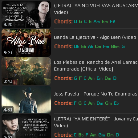
(LETRA) ¨YA NO VUELVAS A BUSCARME
Video)
Chords:
D
G
C
E
A
E
F#
m
m
3:20
Banda La Ejecutiva - Algo Bien (Video O
Chords:
D
E
A
C
F
B
G
b
b
b
m
m
bm
5:21
Los Plebes del Rancho de Ariel Camac
Enamorado [Official Video]
Chords:
G
F
C
A
E
D
D
m
m
m
3:43
Joss Favela - Porque No Te Enamoras (
Chords:
F
G
C
A
D
G
E
m
m
m
b
4:31
(LETRA) ¨YA ME ENTERÉ¨ - Jovanny Cad
Video)
Chords:
C
B
F
A
G
D
D
b
m
m
m
3:23