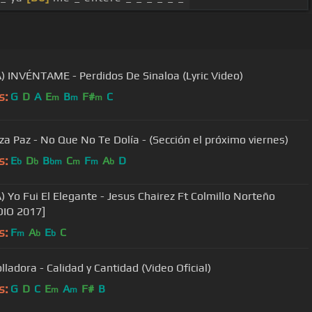
) INVÉNTAME - Perdidos De Sinaloa (Lyric Video)
s:
G
D
A
E
B
F#
C
m
m
m
za Paz - No Que No Te Dolía - (Sección el próximo viernes)
s:
E
D
B
C
F
A
D
b
b
bm
m
m
b
) Yo Fui El Elegante - Jesus Chairez Ft Colmillo Norteño
IO 2017]
s:
F
A
E
C
m
b
b
lladora - Calidad y Cantidad (Video Oficial)
s:
G
D
C
E
A
F#
B
m
m