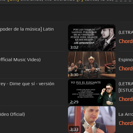
l poder de la música] Latin
(LETRA
Chord
3:02
Official Music Video)
Espino
Chord
3:30
y - Dime que sí - versión
(LETRA
[ESTUD
Chord
2:29
(Video Oficial)
La Arro
Chord
3:33