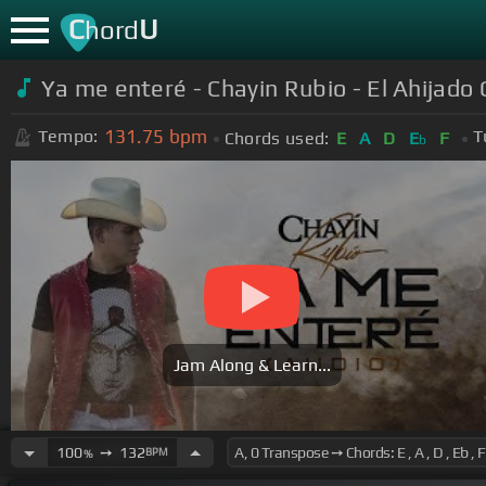
C
U
hord
Ya me enteré - Chayin Rubio - El Ahijado
131.75
bpm
Tempo:
T
Chords used:
E
A
D
E
F
b
Jam Along & Learn...
100
➙
132
BPM
%