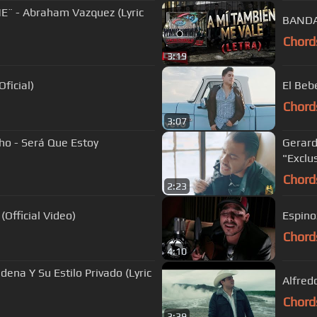
¨ - Abraham Vazquez (Lyric
BANDA
Chord
3:19
ficial)
El Beb
Chord
3:07
ho - Será Que Estoy
Gerardo
"Exclu
Chord
2:23
Official Video)
Espino
Chord
4:10
ena Y Su Estilo Privado (Lyric
Alfredo
Chord
3:39