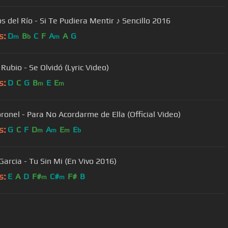
s del Río - Si Te Pudiera Mentir ♪ Sencillo 2016
s:
D
B
C
F
A
A
G
m
b
m
Rubio - Se Olvidó (Lyric Video)
s:
D
C
G
B
E
E
m
m
oronel - Para No Acordarme de Ella (Official Video)
s:
G
C
F
D
A
E
E
m
m
m
b
Garcia - Tu Sin Mi (En Vivo 2016)
s:
E
A
D
F#
C#
F#
B
m
m