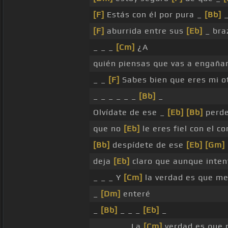
[F]
Estás con él por pura _
[Bb]
_
[F]
aburrida entre sus
[Eb]
_ bra
_ _ _
[Cm]
¿A
quién piensas que vas a engaña
_ _
[F]
Sabes bien que eres mi o
_ _ _ _ _ _
[Bb]
_
Olvídate de ese _
[Eb]
[Bb]
perde
que no
[Eb]
le eres fiel con el c
[Bb]
despídete de ese
[Eb]
[Gm]
deja
[Eb]
claro que aunque inten
_ _ _ Y
[Cm]
la verdad es que m
_
[Dm]
enteré
_
[Bb]
_ _ _
[Eb]
_
_ _ _ _ _ La
[Cm]
verdad es que