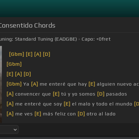
 Consentido Chords
uning:
Standard Tuning (EADGBE)
Capo:
+0
fret
[Gbm]
[E]
[A]
[D]
[Gbm]
[E]
[A]
[D]
[Gbm]
Ya
[A]
me enteré que hay
[E]
alguien nuevo a
[A]
convencer que
[E]
tú y yo somos
[D]
pasados
[A]
me enteré que soy
[E]
el malo y todo el mundo
[D
[A]
me ves
[E]
más feliz con
[D]
otro al lado
[Bm]
quién piensas que vas a engañar?