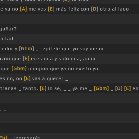
e ya no
[A]
me ves
[E]
más feliz con
[D]
otro al lado
ngañar? _
mitad _ _ _
rdedor y
[Gbm]
_ repítele que yo soy mejor
razón que
[E]
eres mía y solo mía, amor
r que
[Gbm]
imagina que ya no existo yo
es no, no
[E]
vas a querer _
trañas _ tanto,
[E]
lo sé, _ _ ya me _
[Gbm]
_
[D]
[E]
en
_ _
Eb]
_ regresarás