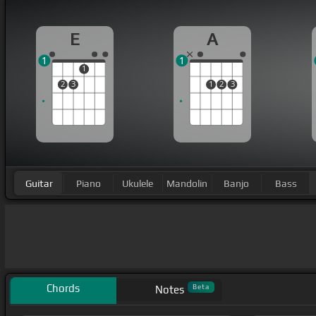
E
A
1
1
1
2
3
1
2
3
Guitar
Piano
Ukulele
Mandolin
Banjo
Bass
Chords
Beta
Notes