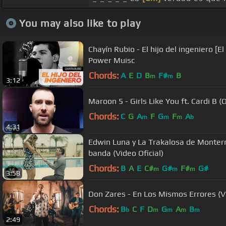
You may also like to play
Chayín Rubio - El hijo del ingeniero [E
Power Muisc
Chords:
A
E
D
B
F#
B
m
m
3:12
Maroon 5 - Girls Like You ft. Cardi B (
Chords:
C
G
A
F
G
F
A
m
m
m
b
4:31
Edwin Luna y La Trakalosa de Monterre
banda (Video Oficial)
Chords:
B
A
E
C#
G#
F#
G#
m
m
m
3:58
Don Zares - En Los Mismos Errores 
Chords:
B
C
F
D
G
A
B
b
m
m
m
m
2:49