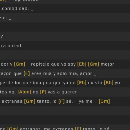
 comodidad, _
zos _
r?
tra mitad
dor y
[Gm]
_ repítele que yo soy
[Eb]
[Gm]
mejor
orazón que
[F]
eres mía y solo mía, amor _
perdedor que imagina que ya no
[Eb]
existo
[Bb]
yo
tes no,
[Abm]
no
[F]
vas a querer
e extrañas
[Gm]
tanto, lo
[F]
sé, _ ya me _
[Gm]
_
 me
[Gm]
extrañas, me extrañas
[F]
tanto, lo sé, _ _ _ _