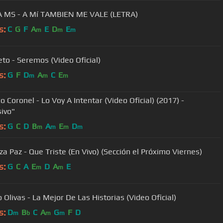
 MS - A Mí TAMBIEN ME VALE (LETRA)
s:
C
G
F
A
E
D
E
m
m
m
eto - Seremos (Video Oficial)
s:
G
F
D
A
C
E
m
m
m
 Coronel - Lo Voy A Intentar (Video Oficial) (2017) -
sivo"
s:
G
C
D
B
A
E
D
m
m
m
m
za Paz - Que Triste (En Vivo) (Sección el Próximo Viernes)
s:
G
C
A
E
D
A
E
m
m
 Olivas - La Mejor De Las Historias (Video Oficial)
s:
D
B
C
A
G
F
D
m
b
m
m