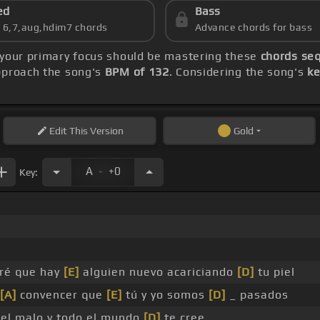
ed
Bass
s 6,7,aug,hdim7 chords
Advance chords for bass
 your primary focus should be mastering these
chords seq
approach the song's
BPM of 132
. Considering the song's
ke
Edit
This Version
Gold
.
A
+0
Key:
ré que hay
[E]
alguien nuevo acariciando
[D]
tu piel
[A]
convencer que
[E]
tú y yo somos
[D]
_ pasados
el malo y todo el mundo
[D]
te cree