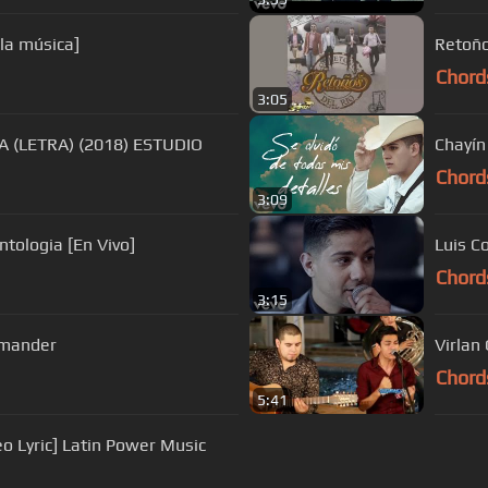
 la música]
Retoño
Chord
3:05
A (LETRA) (2018) ESTUDIO
Chayín 
Chord
3:09
ntologia [En Vivo]
Luis C
Chord
3:15
Komander
Virlan 
Chord
5:41
o Lyric] Latin Power Music