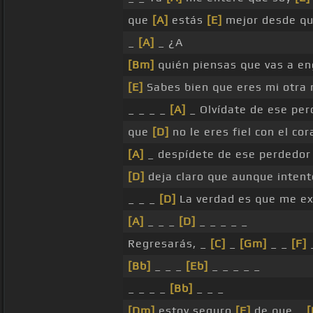
que
[A]
estás
[E]
mejor desde qu
_
[A]
_ ¿A
[Bm]
quién piensas que vas a e
[E]
Sabes bien que eres mi otra 
_ _ _ _
[A]
_ Olvídate de ese pe
que
[D]
no le eres fiel con el co
[A]
_ despídete de ese perdedo
[D]
deja claro que aunque intent
_ _ _
[D]
La verdad es que me ex
[A]
_ _ _
[D]
_ _ _ _ _
Regresarás, _
[C]
_
[Gm]
_ _
[F]
[Bb]
_ _ _
[Eb]
_ _ _ _ _
_ _ _ _
[Bb]
_ _ _
[Dm]
estoy seguro
[F]
de que _
[