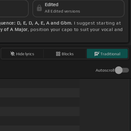
Edited
All Edited versions
uence: D, E, D, A, E, A and Gbm
. I suggest starting at
y of A Major
, position your capo to suit your vocal and
Hide lyrics
Blocks
Traditional
Autoscroll