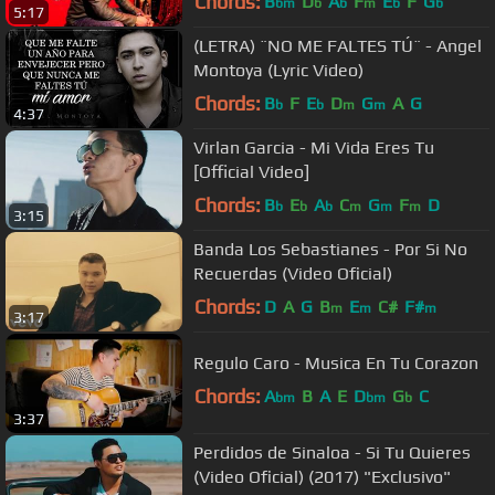
Chords:
B
D
A
F
E
F
G
bm
b
b
m
b
b
5:17
(LETRA) ¨NO ME FALTES TÚ¨ - Angel
Montoya (Lyric Video)
Chords:
B
F
E
D
G
A
G
b
b
m
m
4:37
Virlan Garcia - Mi Vida Eres Tu
[Official Video]
Chords:
B
E
A
C
G
F
D
b
b
b
m
m
m
3:15
Banda Los Sebastianes - Por Si No
Recuerdas (Video Oficial)
Chords:
D
A
G
B
E
C#
F#
m
m
m
3:17
Regulo Caro - Musica En Tu Corazon
Chords:
A
B
A
E
D
G
C
bm
bm
b
3:37
Perdidos de Sinaloa - Si Tu Quieres
(Video Oficial) (2017) "Exclusivo"