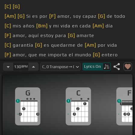
[C]
[G]
[Am]
[G]
Si es por
[F]
amor, soy capaz
[G]
de todo
[C]
mis años
[Bm]
y mi vida en cada
[Am]
día
[F]
amor, aquí estoy para
[G]
amarte
[C]
garantía
[G]
es quedarme de
[Am]
por vida
[F]
amor, que me importa el mundo
[G]
entero
[C]
mi tiempo,
[G]
contigo quiero hacerme
[Am]
Lyrics
On
130
BPM
viejo
G
C
F
1
1
1
1
1
1
1
2
2
2
3
3
3
4