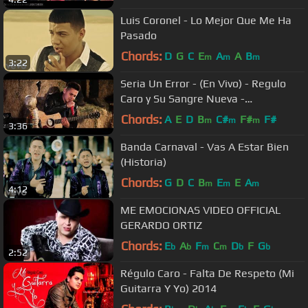
Luis Coronel - Lo Mejor Que Me Ha
Pasado
Chords:
D
G
C
E
A
A
B
m
m
m
3:22
Seria Un Error - (En Vivo) - Regulo
Caro y Su Sangre Nueva -
#DELMusicRoom - DEL Records 2017
Chords:
A
E
D
B
C#
F#
F#
m
m
m
3:36
Banda Carnaval - Vas A Estar Bien
(Historia)
Chords:
G
D
C
B
E
E
A
m
m
m
4:12
ME EMOCIONAS VIDEO OFFICIAL
GERARDO ORTIZ
Chords:
E
A
F
C
D
F
G
b
b
m
m
b
b
2:52
Régulo Caro - Falta De Respeto (Mi
Guitarra Y Yo) 2014