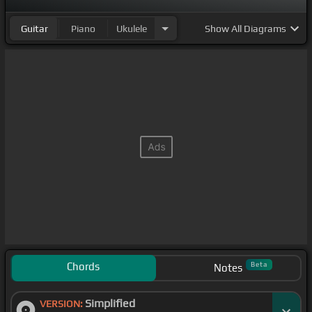
Guitar
Piano
Ukulele
Show
All Diagrams
Chords
Beta
Notes
Simplified
VERSION: