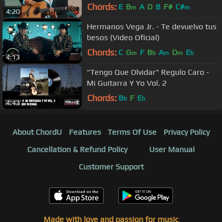
Chords:
E
B
A
D
B
F#
C#
m
m
4:20
Hermanos Vega Jr. - Te devuelvo tus
besos (Video Oficial)
Chords:
C
G
F
B
A
D
E
m
b
m
m
b
4:13
"Tengo Que Olvidar" Regulo Caro -
Mi Guitarra Y Yo Vol. 2
Chords:
B
F
E
b
b
4:43
About ChordU
Features
Terms Of Use
Privacy Policy
Cancellation & Refund Policy
User Manual
Customer Support
Made with love and passion for music