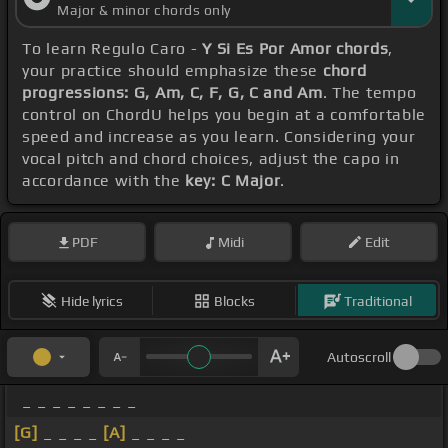
Major & minor chords only
To learn Regulo Caro -
Y Si Es Por Amor chords
,
your practice should emphasize these
chord
progressions: G, Am, C, F, G, C and Am
. The tempo
control on ChordU helps you begin at a comfortable
speed and increase as you learn. Considering your
vocal pitch and chord choices, adjust the capo in
accordance with the
key: C Major
.
PDF
Midi
Edit
Hide lyrics
Blocks
Traditional
Autoscroll
_ _ _ _ _ _ _ _
[G]
_ _ _ _
[A]
_ _ _ _