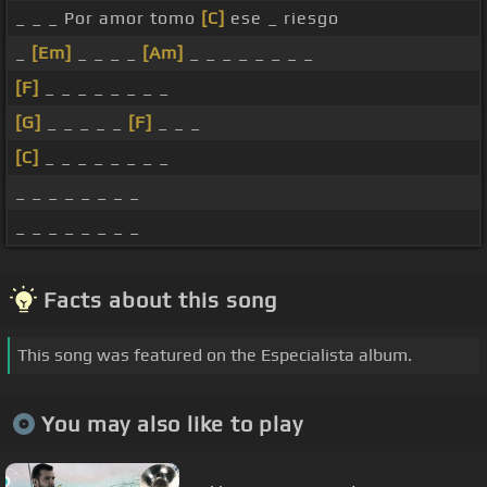
_ _ _ Por amor tomo
[C]
ese _ riesgo
_
[Em]
_ _ _ _
[Am]
_ _ _ _ _ _ _ _
[F]
_ _ _ _ _ _ _ _
[G]
_ _ _ _ _
[F]
_ _ _
[C]
_ _ _ _ _ _ _ _
_ _ _ _ _ _ _ _
_ _ _ _ _ _ _ _
Facts about this song
This song was featured on the Especialista album.
You may also like to play