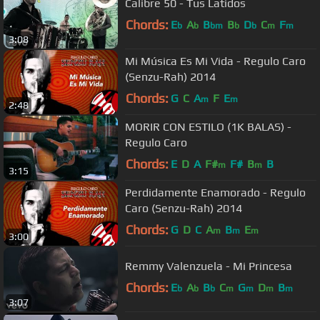
Calibre 50 - Tus Latidos
Chords:
E
A
B
B
D
C
F
b
b
bm
b
b
m
m
3:08
Mi Música Es Mi Vida - Regulo Caro
(Senzu-Rah) 2014
Chords:
G
C
A
F
E
m
m
2:48
MORIR CON ESTILO (1K BALAS) -
Regulo Caro
Chords:
E
D
A
F#
F#
B
B
m
m
3:15
Perdidamente Enamorado - Regulo
Caro (Senzu-Rah) 2014
Chords:
G
D
C
A
B
E
m
m
m
3:00
Remmy Valenzuela - Mi Princesa
Chords:
E
A
B
C
G
D
B
b
b
b
m
m
m
m
3:07