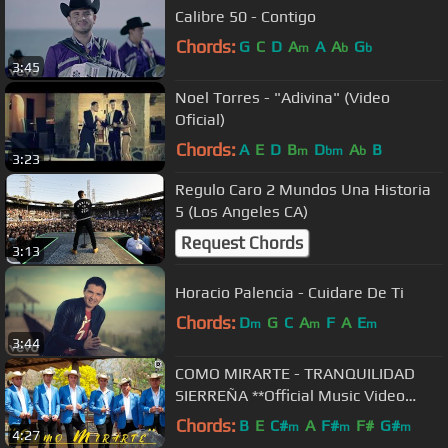
Calibre 50 - Contigo
Chords:
G
C
D
A
A
A
G
m
b
b
3:45
Noel Torres - "Adivina" (Video
Oficial)
Chords:
A
E
D
B
D
A
B
m
bm
b
3:23
Regulo Caro 2 Mundos Una Historia
5 (Los Angeles CA)
Request Chords
3:13
Horacio Palencia - Cuidare De Ti
Chords:
D
G
C
A
F
A
E
m
m
m
3:44
COMO MIRARTE - TRANQUILIDAD
SIERREÑA **Official Music Video
#ciudad #sierreño
Chords:
B
E
C#
A
F#
F#
G#
m
m
m
4:27