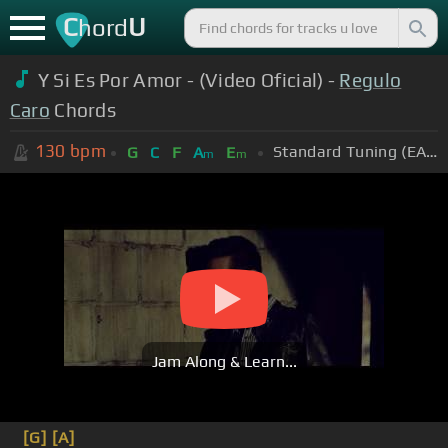
C
U
hord
Y Si Es Por Amor - (Video Oficial) -
Regulo
Caro
Chords
130
bpm
Standard Tuning (EADGBE)
G
C
F
A
E
m
m
Jam Along & Learn...
[G]
[A]