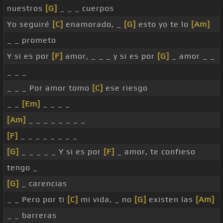
nuestros
[G]
_ _ _ cuerpos
Yo seguiré
[C]
enamorado, _
[G]
esto yo te lo
[Am]
_ _ prometo
Y si es por
[F]
amor, _ _ _ y si es por
[G]
_ amor _ _
_ _ _
_ _ _ Por amor tomo
[C]
ese riesgo
_ _
[Em]
_ _ _ _
[Am]
_ _ _ _ _ _ _ _
[F]
_ _ _ _ _ _ _ _
[G]
_ _ _ _ _ Y si es por
[F]
_ amor, te confieso
tengo _
[G]
_ carencias
_ _ Pero por ti
[C]
mi vida, _ no
[G]
existen las
[Am]
_ _ barreras