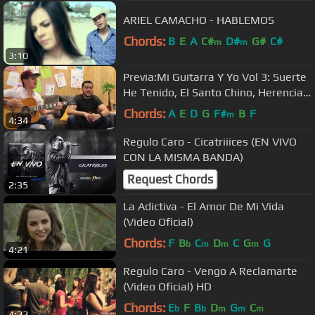
ARIEL CAMACHO - HABLEMOS
Chords:
B
E
A
C#
D#
G#
C#
m
m
3:10
Previa:Mi Guitarra Y Yo Vol 3: Suerte
He Tenido, El Santo Chino, Herencia
Mexicana, Porque Te Quiero
Chords:
A
E
D
G
F#
B
F
m
4:34
Regulo Caro - Cicatriiices (EN VIVO
CON LA MISMA BANDA)
Request Chords
2:35
La Adictiva - El Amor De Mi Vida
(Video Oficial)
Chords:
F
B
C
D
C
G
G
b
m
m
m
4:21
Regulo Caro - Vengo A Reclamarte
(Video Oficial) HD
Chords:
E
F
B
D
G
C
b
b
m
m
m
4:22