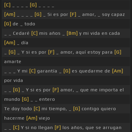
[C]
_ _ _ _
[G]
_ _ _ _
[Am]
_ _ _ _
[G]
_ Si es por
[F]
_ amor, _ soy capaz
[G]
de _ todo
_ _ Cedaré
[C]
mis años _
[Bm]
y mi vida en cada
[Am]
_ día
_
[G]
_ Y si es por
[F]
_ amor, aquí estoy para
[G]
amarte
_ _ _ Y mi
[C]
garantía _
[G]
es quedarme de
[Am]
por vida
_ _
[G]
_ Y si es por
[F]
amor, _ que me importa el
mundo
[G]
_ _ entero
Te doy todo
[C]
mi tiempo, _
[G]
contigo quiero
hacerme
[Am]
viejo
_ _
[C]
Y si no llegan
[F]
los años, que se arrugan