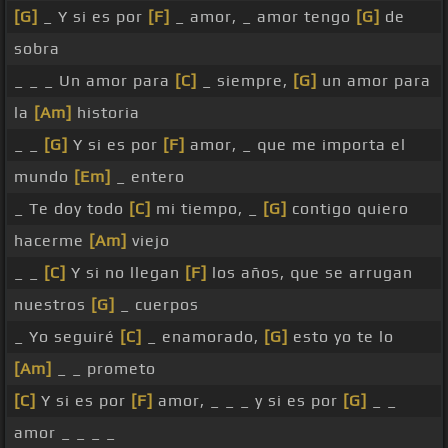
[G]
_ Y si es por
[F]
_ amor, _ amor tengo
[G]
de
sobra
_ _ _ Un amor para
[C]
_ siempre,
[G]
un amor para
la
[Am]
historia
_ _
[G]
Y si es por
[F]
amor, _ que me importa el
mundo
[Em]
_ entero
_ Te doy todo
[C]
mi tiempo, _
[G]
contigo quiero
hacerme
[Am]
viejo
_ _
[C]
Y si no llegan
[F]
los años, que se arrugan
nuestros
[G]
_ cuerpos
_ Yo seguiré
[C]
_ enamorado,
[G]
esto yo te lo
[Am]
_ _ prometo
[C]
Y si es por
[F]
amor, _ _ _ y si es por
[G]
_ _
amor _ _ _ _