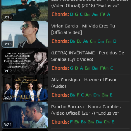
(Video Oficial) (2018) "Exclusivo"
Chords:
D
G
C
B
A
F#
A
m
m
3:15
Virlan Garcia - Mi Vida Eres Tu
[Official Video]
Chords:
B
E
A
C
G
F
D
b
b
b
m
m
m
3:15
(LETRA) INVÉNTAME - Perdidos De
Sinaloa (Lyric Video)
Chords:
G
D
A
E
B
F#
C
m
m
m
3:02
Alta Consigna - Hazme el Favor
(Audio)
Chords:
B
F
C
A
D
G
E
b
m
m
m
3:20
Pancho Barraza - Nunca Cambies
(Video Oficial) (2017) "Exclusivo"
Chords:
F
E
B
G
D
C
E
b
b
m
m
m
3:21