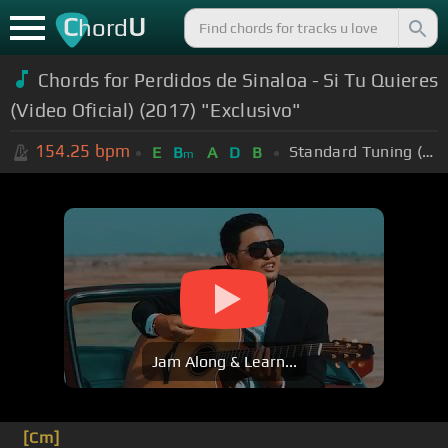
C
U
hord
Chords for Perdidos de Sinaloa - Si Tu Quieres
(Video Oficial) (2017) "Exclusivo"
154.25
bpm
Standard Tuning (EADGBE)
E
B
A
D
B
m
Jam Along & Learn...
[Cm]