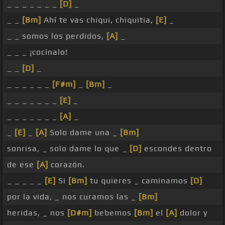
_ _ _ _ _ _ _
[D]
_
_ _
[Bm]
Ahí te vas chiqui, chiquitia,
[E]
_
_ _ somos los perdidos,
[A]
_
_ _ _ ¡cocínalo!
_ _
[D]
_
_ _ _ _ _ _
[F#m]
_
[Bm]
_
_ _ _ _ _ _ _
[E]
_
_ _ _ _ _ _ _
[A]
_
_
[E]
_
[A]
Solo dame una _
[Bm]
sonrisa, _ solo dame lo que _
[D]
escondes dentro
de ese
[A]
corazón.
_ _ _ _ _
[E]
Si
[Bm]
tu quieres _ caminamos
[D]
por la vida, _ nos curamos las _
[Bm]
heridas, _ nos
[D#m]
bebemos
[Bm]
el
[A]
dolor y