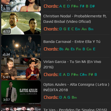
Chords:
A
E
D
F#
F#
B
D#
m
3:15
Christian Nodal - Probablemente ft.
David Bisbal (Video Oficial)
Chords:
D
G
E
C
E
A
B
m
m
m
4:13
Banda Carnaval - Entre Ella Y Tú
Chords:
B
A
E
F
B
C
E
b
b
b
m
m
2:34
Virlan Garcia - Tu Sin Mi (En Vivo
2016)
Chords:
E
A
D
F#
C#
F#
B
m
m
5:41
Ojitos Azules - Alta Consigna ( Letra )
INÉDITA 2018
Chords:
D
A
G
B
m
3:07
Te Vas - Perdidos De Sinaloa (2016)