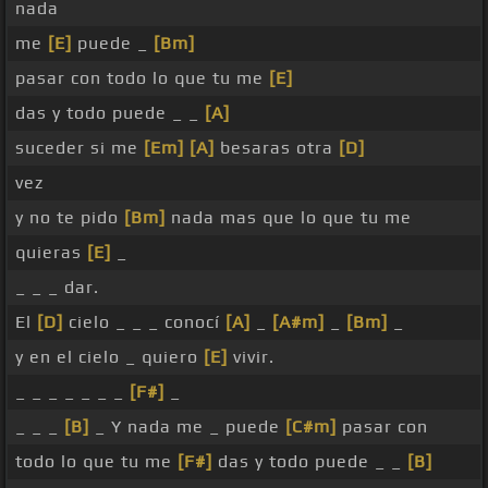
nada
me
[E]
puede _
[Bm]
pasar con todo lo que tu me
[E]
das y todo puede _ _
[A]
suceder si me
[Em]
[A]
besaras otra
[D]
vez
y no te pido
[Bm]
nada mas que lo que tu me
quieras
[E]
_
_ _ _ dar.
El
[D]
cielo _ _ _ conocí
[A]
_
[A#m]
_
[Bm]
_
y en el cielo _ quiero
[E]
vivir.
_ _ _ _ _ _ _
[F#]
_
_ _ _
[B]
_ Y nada me _ puede
[C#m]
pasar con
todo lo que tu me
[F#]
das y todo puede _ _
[B]