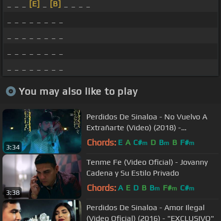
_ _ _
[E]
_
[B]
_ _ _ _
_ _ _ _ _ _ _ _
_ _ _ _ _ _ _ _
_ _ _ _ _ _ _ _
_ _ _ _ _ _ _ _
You may also like to play
Perdidos De Sinaloa - No Vuelvo A
Extrañarte (Video) (2018) -
"EXCLUSIVO"
Chords:
E
A
C#
D
B
B
F#
m
m
m
3:34
Tenme Fe (Video Oficial) - Jovanny
Cadena y Su Estilo Privado
Chords:
A
E
D
B
B
F#
C#
m
m
m
3:38
Perdidos De Sinaloa - Amor Ilegal
(Video Oficial) (2016) - "EXCLUSIVO"