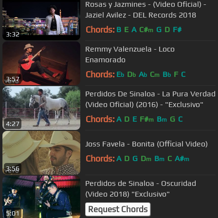
Rosas y Jazmines - (Video Oficial) -
Jaziel Avilez - DEL Records 2018
Chords:
B
E
A
C#
G
D
F#
m
3:32
Remmy Valenzuela - Loco
Enamorado
Chords:
E
D
A
C
B
F
C
b
b
b
m
b
3:57
Perdidos De Sinaloa - La Pura Verdad
(Video Oficial) (2016) - "Exclusivo"
Chords:
A
D
E
F#
B
G
C
m
m
4:27
Joss Favela - Bonita (Official Video)
Chords:
A
D
G
D
B
C
A#
m
m
m
3:56
Perdidos de Sinaloa - Oscuridad
(Video 2018) "Exclusivo"
Request Chords
5:01