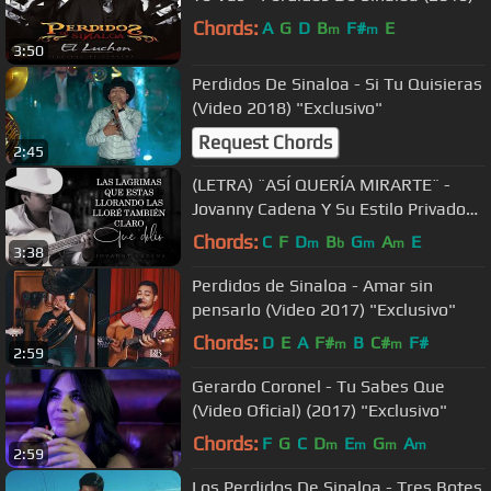
Chords:
A
G
D
B
F#
E
m
m
3:50
Perdidos De Sinaloa - Si Tu Quisieras
(Video 2018) "Exclusivo"
Request Chords
2:45
(LETRA) ¨ASÍ QUERÍA MIRARTE¨ -
Jovanny Cadena Y Su Estilo Privado
(Lyric Video)
Chords:
C
F
D
B
G
A
E
m
b
m
m
3:38
Perdidos de Sinaloa - Amar sin
pensarlo (Video 2017) "Exclusivo"
Chords:
D
E
A
F#
B
C#
F#
m
m
2:59
Gerardo Coronel - Tu Sabes Que
(Video Oficial) (2017) "Exclusivo"
Chords:
F
G
C
D
E
G
A
m
m
m
m
2:59
Los Perdidos De Sinaloa - Tres Botes