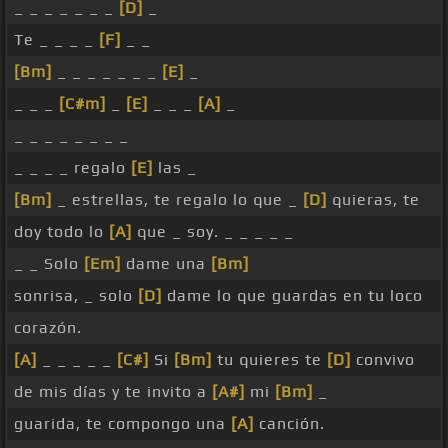
_ _ _ _ _ _ _
[D]
_
Te _ _ _ _
[F]
_ _
[Bm]
_ _ _ _ _ _ _
[E]
_
_ _ _
[C#m]
_
[E]
_ _ _
[A]
_
_ _ _ _ _ _ _ _
_ _ _ _ regalo
[E]
las _
[Bm]
_ estrellas, te regalo lo que _
[D]
quieras, te
doy todo lo
[A]
que _ soy. _ _ _ _ _
_ _ Solo
[Em]
dame una
[Bm]
sonrisa, _ solo
[D]
dame lo que guardas en tu loco
corazón.
[A]
_ _ _ _ _
[C#]
Si
[Bm]
tu quieres te
[D]
convivo
de mis días y te invito a
[A#]
mi
[Bm]
_
guarida, te compongo una
[A]
canción.