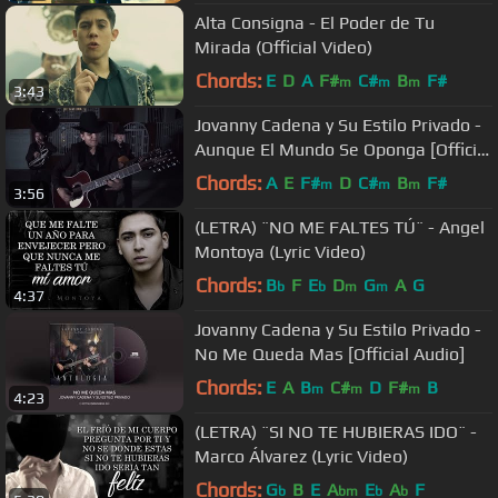
Alta Consigna - El Poder de Tu
Mirada (Official Video)
Chords:
E
D
A
F#
C#
B
F#
m
m
m
3:43
Jovanny Cadena y Su Estilo Privado -
Aunque El Mundo Se Oponga [Official
Video]
Chords:
A
E
F#
D
C#
B
F#
m
m
m
3:56
(LETRA) ¨NO ME FALTES TÚ¨ - Angel
Montoya (Lyric Video)
Chords:
B
F
E
D
G
A
G
b
b
m
m
4:37
Jovanny Cadena y Su Estilo Privado -
No Me Queda Mas [Official Audio]
Chords:
E
A
B
C#
D
F#
B
m
m
m
4:23
(LETRA) ¨SI NO TE HUBIERAS IDO¨ -
Marco Álvarez (Lyric Video)
Chords:
G
B
E
A
E
A
F
b
bm
b
b