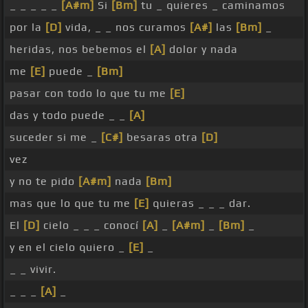
_ _ _ _ _
[A#m]
Si
[Bm]
tu _ quieres _ caminamos
por la
[D]
vida, _ _ nos curamos
[A#]
las
[Bm]
_
heridas, nos bebemos el
[A]
dolor y nada
me
[E]
puede _
[Bm]
pasar con todo lo que tu me
[E]
das y todo puede _ _
[A]
suceder si me _
[C#]
besaras otra
[D]
vez
y no te pido
[A#m]
nada
[Bm]
mas que lo que tu me
[E]
quieras _ _ _ dar.
El
[D]
cielo _ _ _ conocí
[A]
_
[A#m]
_
[Bm]
_
y en el cielo quiero _
[E]
_
_ _ vivir.
_ _ _
[A]
_