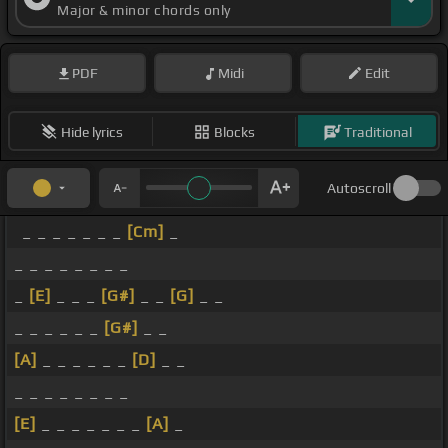
Major & minor chords only
PDF
Midi
Edit
Hide lyrics
Blocks
Traditional
Autoscroll
_ _ _ _ _ _ _
[Cm]
_
_ _ _ _ _ _ _ _
_
[E]
_ _ _
[G#]
_ _
[G]
_ _
_ _ _ _ _ _
[G#]
_ _
[A]
_ _ _ _ _ _
[D]
_ _
_ _ _ _ _ _ _ _
[E]
_ _ _ _ _ _ _
[A]
_