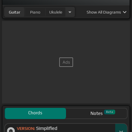
Guitar
Piano
Ukulele
Show
All Diagrams
Chords
Beta
Notes
Simplified
VERSION: