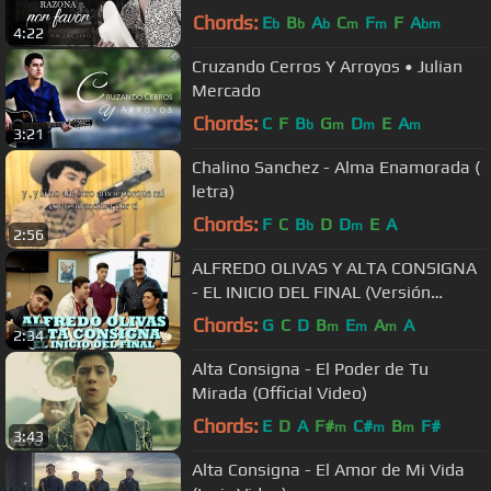
Chords:
E
B
A
C
F
F
A
b
b
b
m
m
bm
4:22
Cruzando Cerros Y Arroyos • Julian
Mercado
Chords:
C
F
B
G
D
E
A
b
m
m
m
3:21
Chalino Sanchez - Alma Enamorada (
letra)
Chords:
F
C
B
D
D
E
A
b
m
2:56
ALFREDO OLIVAS Y ALTA CONSIGNA
- EL INICIO DEL FINAL (Versión
Pepe's Office)
Chords:
G
C
D
B
E
A
A
m
m
m
2:34
Alta Consigna - El Poder de Tu
Mirada (Official Video)
Chords:
E
D
A
F#
C#
B
F#
m
m
m
3:43
Alta Consigna - El Amor de Mi Vida