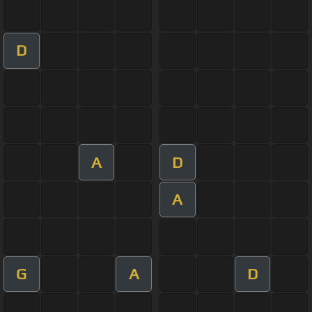
D
A
D
A
G
A
D