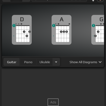
D
A
G
1
1
1
1
2
1
2
3
1
3
2
Guitar
Piano
Ukulele
Show
All Diagrams