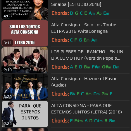
Sinaloa [ESTUDIO 2018]
Chords:
D
G
C
E
A
A
E
m
b
m
4:08
Alta Consigna - Solo Los Tontos
LETRA 2016 #AltaConsigna
Chords:
C
F
G
E
A
m
m
3:11
LOS PLEBES DEL RANCHO - EN UN
DIA COMO HOY (Versión Pepe's
Office)
Chords:
A
E
D
B
F#
G#
D
m
m
m
m
2:10
Alta Consigna - Hazme el Favor
(Audio)
Chords:
B
F
C
A
D
G
E
b
m
m
m
3:20
ALTA CONSIGNA - PARA QUE
ESTEMOS JUNTOS (LETRA) (2018)
Chords:
E
F#
A
D
C#
B
B
m
m
m
2:26