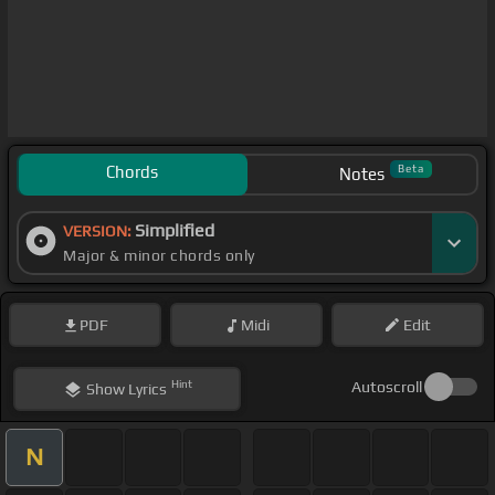
Chords
Beta
Notes
Simplified
VERSION:
Major & minor chords only
PDF
Midi
Edit
Hint
Autoscroll
Show
Lyrics
N