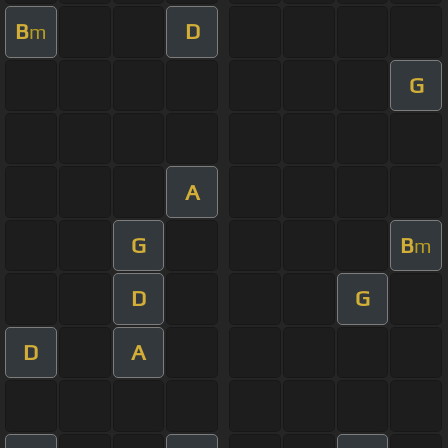
B
D
m
G
A
G
B
m
D
G
D
A