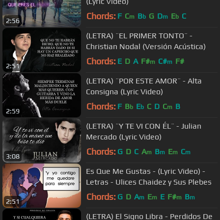
(Lyric Video)
Chords:
F
C
B
G
D
E
C
m
b
m
b
2:56
(LETRA) ¨EL PRIMER TONTO¨ -
Christian Nodal (Versión Acústica)
Chords:
E
D
A
F#
C#
F#
m
m
2:51
(LETRA) ¨POR ESTE AMOR¨ - Alta
Consigna (Lyric Video)
Chords:
F
B
E
C
D
C
B
b
b
m
2:59
(LETRA) ¨Y TE VI CON ÉL¨ - Julian
Mercado (Lyric Video)
Chords:
G
D
C
A
B
E
C
m
m
m
m
3:08
Es Que Me Gustas - (Lyric Video) -
Letras - Ulices Chaidez y Sus Plebes
Chords:
G
D
A
E
E
F#
B
m
m
m
m
2:51
(LETRA) El Signo Libra - Perdidos De