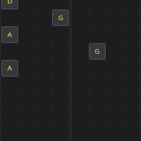
D
G
A
G
A