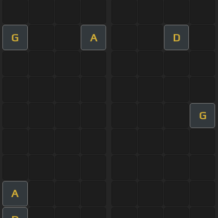
G
A
D
G
A