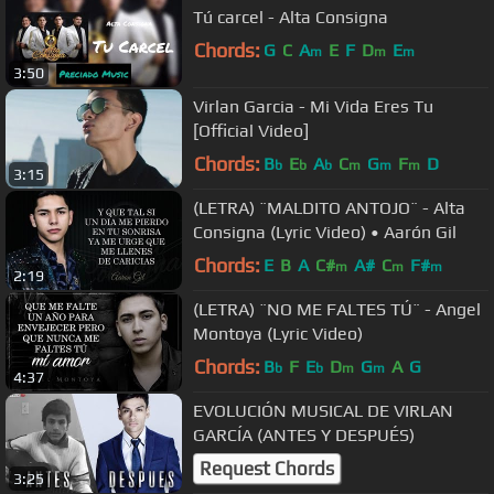
Tú carcel - Alta Consigna
Chords:
G
C
A
E
F
D
E
m
m
m
3:50
Virlan Garcia - Mi Vida Eres Tu
[Official Video]
Chords:
B
E
A
C
G
F
D
b
b
b
m
m
m
3:15
(LETRA) ¨MALDITO ANTOJO¨ - Alta
Consigna (Lyric Video) • Aarón Gil
Chords:
E
B
A
C#
A#
C
F#
m
m
m
2:19
(LETRA) ¨NO ME FALTES TÚ¨ - Angel
Montoya (Lyric Video)
Chords:
B
F
E
D
G
A
G
b
b
m
m
4:37
EVOLUCIÓN MUSICAL DE VIRLAN
GARCÍA (ANTES Y DESPUÉS)
Request Chords
3:25