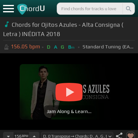
C
U
hord
Chords for Ojitos Azules - Alta Consigna (
Letra ) INÉDITA 2018
156.05
bpm
Standard Tuning (EADGBE)
D
A
G
B
m
Jam Along & Learn...
156
BPM