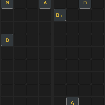
G
A
D
B
m
D
A