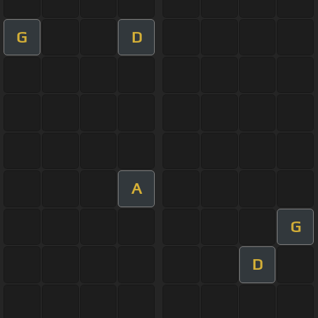
G
D
A
G
D