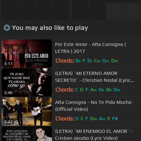
You may also like to play
Por Este Amor - Alta Consigna (
LETRA ) 2017
Chords:
B
F
E
C
G
D
b
b
m
m
m
3:11
(LETRA) ¨MI ETERNO AMOR
SECRETO¨ - Christian Nodal (Lyric
Video)
Chords:
C
G
F
A
G
B
D
m
b
b
m
3:46
Alta Consigna - No Te Pido Mucho
(Official Video)
Chords:
G
C
F
D
A
E
F#
m
m
3:43
(LETRA) ¨MI ENEMIGO EL AMOR¨ -
Cristian Jacobo (Lyric Video)