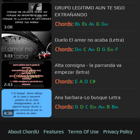
GRUPO LEGITIMO AUN TE SIGO
EXTRAÑANDO
Chords:
B
E
A
G
G
b
b
b
m
3:08
Duelo El amor no acaba (Letra)
Chords:
D
C
A
D
G
E
F
m
m
m
3:33
Alta consigna - la parranda va
empezar (letra)
Chords:
E
A
D
C#
2:43
Ana barbara-Lo busque Letra
Chords:
G
D
C
E
A
B
B
m
m
m
4:36
About ChordU
Features
Terms Of Use
Privacy Policy