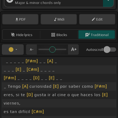
Major & minor chords only
PDF
Midi
Edit
Hide lyrics
Blocks
Traditional
Autoscroll
_ _ _ _ _
[F#m]
_ _
[A]
_
_ _ _
[E]
_
[C#m]
_ _ _ _
[F#m]
_ _ _ _
[D]
_ _
[E]
_ _
_ Tengo
[A]
curiosidad
[E]
por saber como
[F#m]
eres, si te
[D]
gusta ir al cine o que haces los
[E]
viernes,
es tan difícil
[C#m]