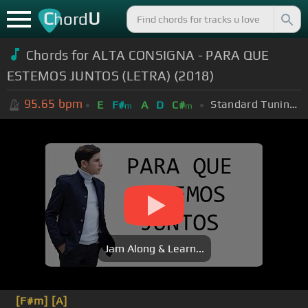
C
U
hord
Chords for ALTA CONSIGNA - PARA QUE
ESTEMOS JUNTOS (LETRA) (2018)
95.65
bpm
Standard Tuning (EADGBE)
E
F#
A
D
C#
m
m
Jam Along & Learn...
[F#m]
[A]