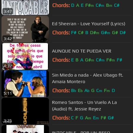
Chords:
D
A
E
F#
C#
B
C#
m
m
m
3:47
Ed Sheeran - Love Yourself (Lyrics)
Chords:
F#
C#
B
D#
G#
G#
D#
m
m
3:42
AUNQUE NO TE PUEDA VER
Chords:
E
B
A
G#
C#
F#
F#
m
m
m
4:37
Sin Miedo a nada - Alex Ubago ft.
Amaia Montero
Chords:
B
E
A
G
C
F
D
b
b
b
m
m
5:11
Romeo Santos - Un Vuelo A La
(Audio) ft. Jessie Reyez
Chords:
C
F
G
A
E
F#
G#
m
m
3:25
INTOCABLE - POR UN BESO