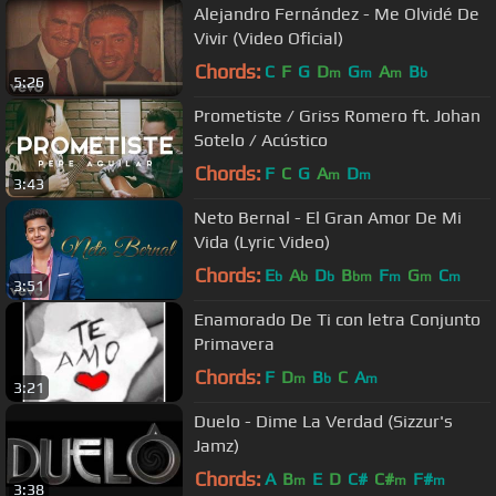
Alejandro Fernández - Me Olvidé De
Vivir (Video Oficial)
Chords:
C
F
G
D
G
A
B
m
m
m
b
5:26
Prometiste / Griss Romero ft. Johan
Sotelo / Acústico
Chords:
F
C
G
A
D
m
m
3:43
Neto Bernal - El Gran Amor De Mi
Vida (Lyric Video)
Chords:
E
A
D
B
F
G
C
b
b
b
bm
m
m
m
3:51
Enamorado De Ti con letra Conjunto
Primavera
Chords:
F
D
B
C
A
m
b
m
3:21
Duelo - Dime La Verdad (Sizzur's
Jamz)
Chords:
A
B
E
D
C#
C#
F#
m
m
m
3:38