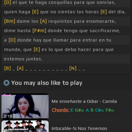
[D]
el que te haga cosquillas para que sonrías,
quien haga
[E]
que no sientas las horas
[E]
del día,
[Bm]
dame los
[A]
requisitos para enamorarte,
dime hasta
[F#m]
donde tengo que sacrificarme,
a
[D]
donde hay que llamar para entrar en tu
mundo, que
[E]
es lo que debo hacer para que
estemos juntos.
[B]
_
[A]
_ _ _ _ _ _ _ _ _ _
[N]
_ _
You may also like to play
Me enseñaste a Odiar - Camila
Chords:
E
G#
A
B
C#
F#
m
m
m
3:19
Intocable-Si Nos Tenemos