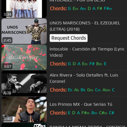
Chords:
G
E
A
D
A
F#
F#
m
m
m
3:34
UNOS MARISCONES - EL EZEQUIEL
(LETRA) (2018)
Request Chords
2:45
Intocable - Cuestión de Tiempo (Lyric
Video)
Chords:
G
D
A
E
F#
B
E
m
m
3:07
Alex Rivera - Solo Detalles ft. Luis
Coronel
Chords:
E
A
B
G
C
A
C
b
b
b
m
m
bm
4:16
Los Primos MX - Que Serías Tú
Chords:
E
D
A
F#
B
C#
C#
m
m
m
3:40