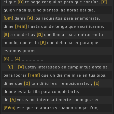
el que
[D]
te haga cosquillas para que sonrías,
[E]
quien haga que no sientas las horas del día,
[Bm]
dame
[A]
los requisitos para enamorarte,
dime
[F#m]
hasta donde tengo que sacrificarme,
[E]
a donde hay
[D]
que llamar para entrar en tu
mundo, que es lo
[E]
que debo hacer para que
estemos juntos.
[B]
_
[A]
_ _ _ _ _ _
_
[E]
_
[A]
Estoy interesado en cumplir tus antojos,
para lograr
[F#m]
que un día me mire en tus ojos,
dime que
[D]
tan difícil es _ emocionarte, y
[E]
donde esta la fila para conquistarte,
de
[A]
veras me interesa tenerte conmigo, ser
[F#m]
ese que te abrazo y cuando tengas frio,