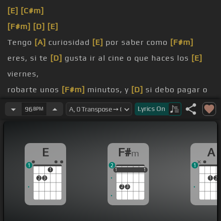
[E]
[C#m]
[F#m]
[D]
[E]
Tengo
[A]
curiosidad
[E]
por saber como
[F#m]
eres, si te
[D]
gusta ir al cine o que haces los
[E]
viernes,
robarte unos
[F#m]
minutos, y
[D]
si debo pagar o
tengo que
[E]
hacer un toque.
Lyrics
On
96
BPM
besa tus
[F#m]
labios, si estas
[D]
enamorado o te
han
[E]
E
F#
A
m
decepcionado,
1
2
1
pelear por ser mas que
[E]
un amigo.
1
1
1
1
1
1
1
2
3
1
2
2
3