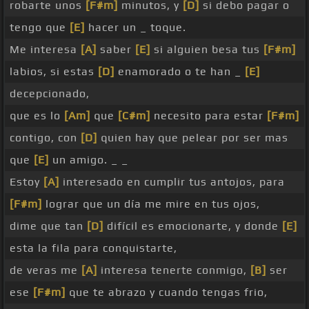
robarte unos
[F#m]
minutos, y
[D]
si debo pagar o
tengo que
[E]
hacer un _ toque.
Me interesa
[A]
saber
[E]
si alguien besa tus
[F#m]
labios, si estas
[D]
enamorado o te han _
[E]
decepcionado,
que es lo
[Am]
que
[C#m]
necesito para estar
[F#m]
contigo, con
[D]
quien hay que pelear por ser mas
que
[E]
un amigo. _ _
Estoy
[A]
interesado en cumplir tus antojos, para
[F#m]
lograr que un día me mire en tus ojos,
dime que tan
[D]
difícil es emocionarte, y donde
[E]
esta la fila para conquistarte,
de veras me
[A]
interesa tenerte conmigo,
[B]
ser
ese
[F#m]
que te abrazo y cuando tengas frio,