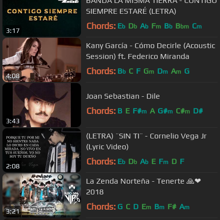
BANDA LA MISMA TIERRA - CONTIGO
SIEMPRE ESTARÉ (LETRA)
Chords:
E
D
A
F
B
B
C
b
b
b
m
b
bm
m
3:17
Kany García - Cómo Decirle (Acoustic
Session) ft. Federico Miranda
Chords:
B
C
F
G
D
A
G
b
m
m
m
4:08
Joan Sebastian - Dile
Chords:
B
E
F#
A
G#
C#
D#
m
m
m
3:43
(LETRA) ¨SIN TI¨ - Cornelio Vega Jr
(Lyric Video)
Chords:
E
D
A
E
F
D
F
b
b
b
m
2:08
La Zenda Norteña - Tenerte 🙏❤
2018
Chords:
G
C
D
E
B
F#
A
m
m
m
3:21