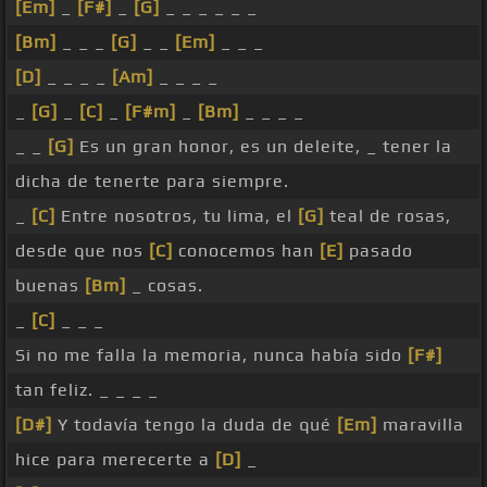
[Em]
_
[F#]
_
[G]
_ _ _ _ _ _
[Bm]
_ _ _
[G]
_ _
[Em]
_ _ _
[D]
_ _ _ _
[Am]
_ _ _ _
_
[G]
_
[C]
_
[F#m]
_
[Bm]
_ _ _ _
_ _
[G]
Es un gran honor, es un deleite, _ tener la
dicha de tenerte para siempre.
_
[C]
Entre nosotros, tu lima, el
[G]
teal de rosas,
desde que nos
[C]
conocemos han
[E]
pasado
buenas
[Bm]
_ cosas.
_
[C]
_ _ _
Si no me falla la memoria, nunca había sido
[F#]
tan feliz. _ _ _ _
[D#]
Y todavía tengo la duda de qué
[Em]
maravilla
hice para merecerte a
[D]
_