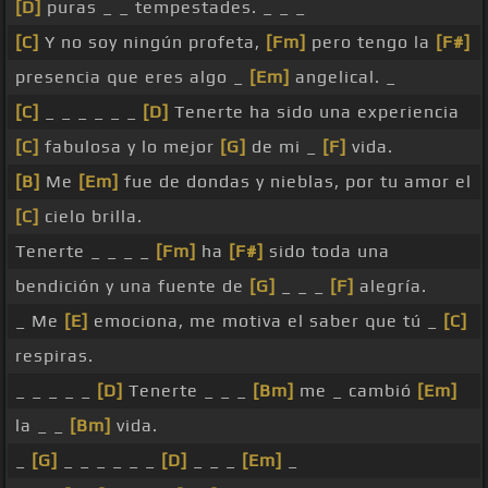
[D]
puras _ _ tempestades. _ _ _
[C]
Y no soy ningún profeta,
[Fm]
pero tengo la
[F#]
presencia que eres algo _
[Em]
angelical. _
[C]
_ _ _ _ _ _
[D]
Tenerte ha sido una experiencia
[C]
fabulosa y lo mejor
[G]
de mi _
[F]
vida.
[B]
Me
[Em]
fue de dondas y nieblas, por tu amor el
[C]
cielo brilla.
Tenerte _ _ _ _
[Fm]
ha
[F#]
sido toda una
bendición y una fuente de
[G]
_ _ _
[F]
alegría.
_ Me
[E]
emociona, me motiva el saber que tú _
[C]
respiras.
_ _ _ _ _
[D]
Tenerte _ _ _
[Bm]
me _ cambió
[Em]
la _ _
[Bm]
vida.
_
[G]
_ _ _ _ _ _
[D]
_ _ _
[Em]
_