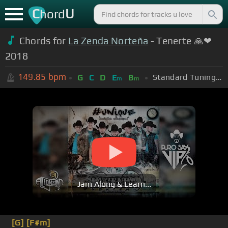
C
U
hord
Chords for
La Zenda Norteña
- Tenerte 🙏❤
2018
149.85
bpm
Standard Tuning (EADGBE)
G
C
D
E
B
m
m
Jam Along & Learn...
[G]
[F#m]