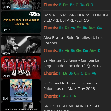
Chords:
F
D
B
C
G
G
D
m
b
m
4:05
BANDA LA MISMA TIERRA - CONTIGO
SIEMPRE ESTARÉ (LETRA)
Chords:
E
D
A
F
B
B
C
b
b
b
m
b
bm
m
3:17
Alex Rivera - Solo Detalles ft. Luis
Coronel
Chords:
E
A
B
G
C
A
C
b
b
b
m
m
bm
4:16
La Alianza Norteña - Cumbia La
Segunda de Cinco de Té 👌 2018
Chords:
F
E
B
C
G
D
A
b
b
m
m
b
2:34
La Gema Norteña - Huapango
Palomitas de Maíz 🍿🌽 2018
Chords:
C
A
F
A
m
3:41
GRUPO LEGITIMO AUN TE SIGO