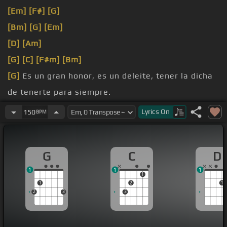
[Em]
[F#]
[G]
[Bm]
[G]
[Em]
[D]
[Am]
[G]
[C]
[F#m]
[Bm]
[G]
Es un gran honor, es un deleite, tener la dicha
de tenerte para siempre.
[G]
teal de rosas, desde que nos
[C]
conocemos
Lyrics
On
150
BPM
han
[E]
pasado buenas
[Bm]
cosas.
Si no me falla la memoria, nunca había sido
[F#]
G
C
D
tan feliz.
1
1
1
1
1
2
1
2
3
3