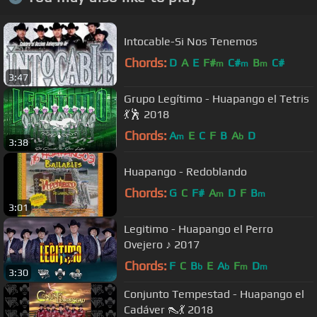
Intocable-Si Nos Tenemos
Chords:
D
A
E
F#
C#
B
C#
m
m
m
3:47
Grupo Legítimo - Huapango el Tetris
💃🕺 2018
Chords:
A
E
C
F
B
A
D
m
b
3:38
Huapango - Redoblando
Chords:
G
C
F#
A
D
F
B
m
m
3:01
Legitimo - Huapango el Perro
Ovejero ♪ 2017
Chords:
F
C
B
E
A
F
D
b
b
m
m
3:30
Conjunto Tempestad - Huapango el
Cadáver 👠💃 2018