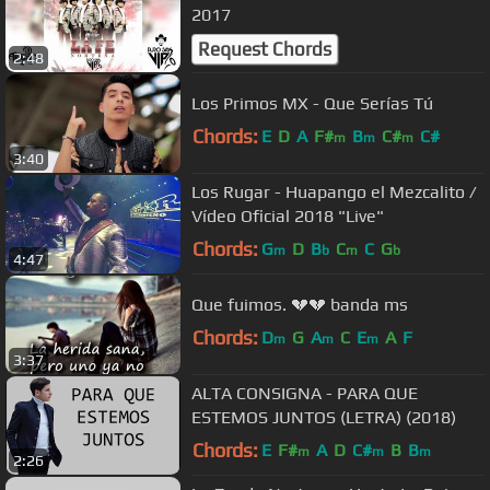
2017
Request Chords
2:48
Los Primos MX - Que Serías Tú
Chords:
E
D
A
F#
B
C#
C#
m
m
m
3:40
Los Rugar - Huapango el Mezcalito /
Vídeo Oficial 2018 "Live"
Chords:
G
D
B
C
C
G
m
b
m
b
4:47
Que fuimos. 💔💔 banda ms
Chords:
D
G
A
C
E
A
F
m
m
m
3:37
ALTA CONSIGNA - PARA QUE
ESTEMOS JUNTOS (LETRA) (2018)
Chords:
E
F#
A
D
C#
B
B
m
m
m
2:26