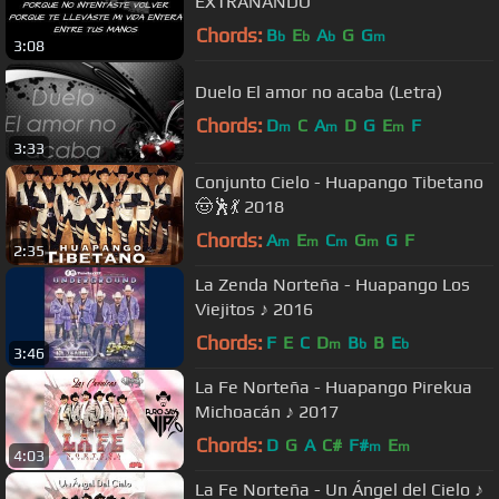
EXTRAÑANDO
Chords:
B
E
A
G
G
b
b
b
m
3:08
Duelo El amor no acaba (Letra)
Chords:
D
C
A
D
G
E
F
m
m
m
3:33
Conjunto Cielo - Huapango Tibetano
🤠🕺💃 2018
Chords:
A
E
C
G
G
F
m
m
m
m
2:35
La Zenda Norteña - Huapango Los
Viejitos ♪ 2016
Chords:
F
E
C
D
B
B
E
m
b
b
3:46
La Fe Norteña - Huapango Pirekua
Michoacán ♪ 2017
Chords:
D
G
A
C#
F#
E
m
m
4:03
La Fe Norteña - Un Ángel del Cielo ♪