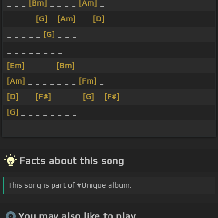
_ _ _
[Bm]
_ _ _ _
[Am]
_
_ _ _ _
[G]
_
[Am]
_ _
[D]
_
_ _ _ _ _
[G]
_ _ _
_ _ _ _ _ _ _ _
[Em]
_ _ _ _
[Bm]
_ _ _ _
[Am]
_ _ _ _ _ _ _
[Fm]
_
[D]
_ _
[F#]
_ _ _ _
[G]
_
[F#]
_
[G]
_ _ _ _ _ _ _ _
_ _ _ _ _ _ _ _
Facts about this song
This song is part of #Unique album.
You may also like to play