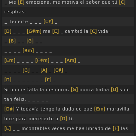
_ Me
[E]
emociona, me motiva el saber que tú
[C]
respiras.
_ Tenerte _ _ _
[C#]
_
[D]
_ _ _
[G#m]
me
[E]
_ cambió la
[C]
vida.
_
[B]
_ _
[G]
_ _
_ _ _ _
[Bm]
_ _ _ _
[Em]
_ _ _ _
[F#m]
_ _ _
[Am]
_
_ _ _ _
[G]
_ _
[A]
_
[C#]
_
[D]
_ _ _ _ _ _ _
[C]
_
Si no me falla la memoria,
[G]
nunca había
[D]
sido
tan feliz. _ _ _ _ _
[D#]
Y todavía tengo la duda de qué
[Em]
maravilla
hice para merecerte a
[D]
ti.
[E]
_ _ Incontables veces me has librado de
[F]
las