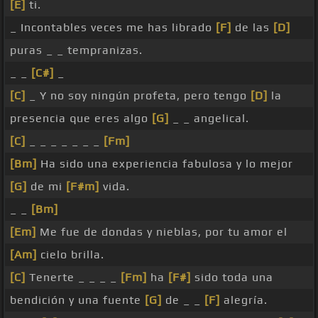
[E]
ti.
_ Incontables veces me has librado
[F]
de las
[D]
puras _ _ tempranizas.
_ _
[C#]
_
[C]
_ Y no soy ningún profeta, pero tengo
[D]
la
presencia que eres algo
[G]
_ _ angelical.
[C]
_ _ _ _ _ _ _
[Fm]
[Bm]
Ha sido una experiencia fabulosa y lo mejor
[G]
de mi
[F#m]
vida.
_ _
[Bm]
[Em]
Me fue de dondas y nieblas, por tu amor el
[Am]
cielo brilla.
[C]
Tenerte _ _ _ _
[Fm]
ha
[F#]
sido toda una
bendición y una fuente
[G]
de _ _
[F]
alegría.