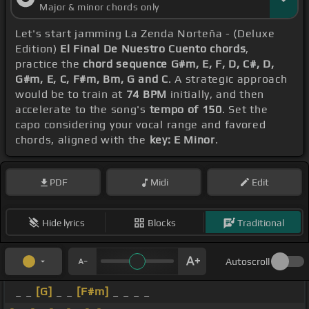
Major & minor chords only
Let's start jamming La Zenda Norteña - (Deluxe
Edition)
El Final De Nuestro Cuento chords
,
practice the
chord sequence G#m, E, F, D, C#, D,
G#m, E, C, F#m, Bm, G and C
. A strategic approach
would be to train at
74 BPM
initially, and then
accelerate to the song's
tempo of 150
. Set the
capo considering your vocal range and favored
chords, aligned with the
key: E Minor
.
PDF
Midi
Edit
Hide lyrics
Blocks
Traditional
Autoscroll
_ _
[G]
_ _
[F#m]
_ _ _ _