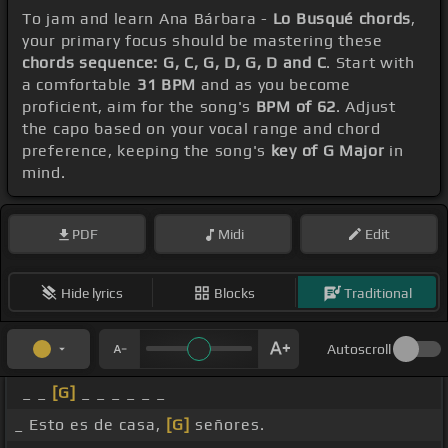
To jam and learn Ana Bárbara -
Lo Busqué chords
,
your primary focus should be mastering these
chords sequence: G, C, G, D, G, D and C
. Start with
a comfortable
31 BPM
and as you become
proficient, aim for the song's
BPM of 62
. Adjust
the capo based on your vocal range and chord
preference, keeping the song's
key of G Major
in
mind.
PDF
Midi
Edit
Hide lyrics
Blocks
Traditional
Autoscroll
_ _
[G]
_ _ _ _ _ _
_ Esto es de casa,
[G]
señores.