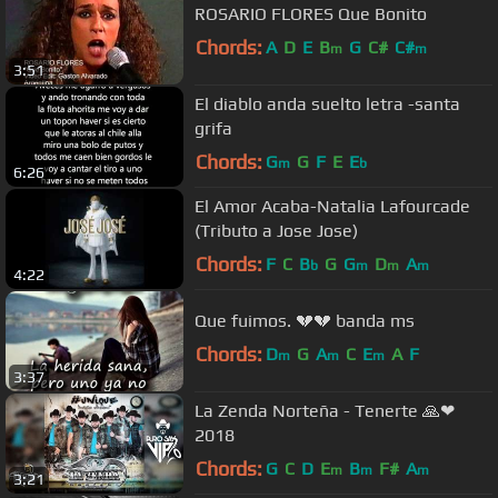
ROSARIO FLORES Que Bonito
Chords:
A
D
E
B
G
C#
C#
m
m
3:51
El diablo anda suelto letra -santa
grifa
Chords:
G
G
F
E
E
m
b
6:26
El Amor Acaba-Natalia Lafourcade
(Tributo a Jose Jose)
Chords:
F
C
B
G
G
D
A
b
m
m
m
4:22
Que fuimos. 💔💔 banda ms
Chords:
D
G
A
C
E
A
F
m
m
m
3:37
La Zenda Norteña - Tenerte 🙏❤
2018
Chords:
G
C
D
E
B
F#
A
m
m
m
3:21