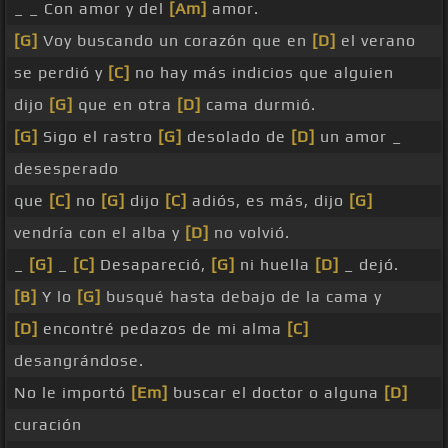
_ _ Con amor y del
[Am]
amor.
[G]
Voy buscando un corazón que en
[D]
el verano
se perdió y
[C]
no hay más indicios que alguien
dijo
[G]
que en otra
[D]
cama durmió.
[G]
Sigo el rastro
[G]
desolado de
[D]
un amor _
desesperado
que
[C]
no
[G]
dijo
[C]
adiós, es más, dijo
[G]
vendría con el alba y
[D]
no volvió.
_
[G]
_
[C]
Desapareció,
[G]
ni huella
[D]
_ dejó.
[B]
Y lo
[G]
busqué hasta debajo de la cama y
[D]
encontré pedazos de mi alma
[C]
desangrándose.
No le importó
[Em]
buscar el doctor o alguna
[D]
curación