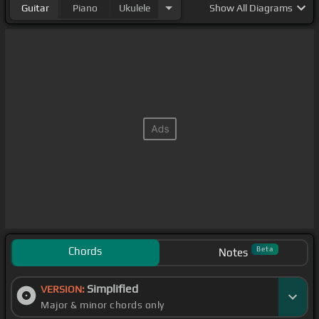
Guitar
Piano
Ukulele
Show
All Diagrams
Chords
Beta
Notes
Simplified
VERSION:
Major & minor chords only