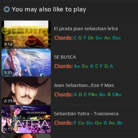
You may also like to play
El pirata joan sebastian letra
Chords:
C
G
F
D
D
A
E
b
m
m
bm
3:12
SE BUSCA
Chords:
A
E
G
C
F
D
A
m
m
3:35
Joan Sebastian...Eso Y Mas
Chords:
A
D
E
F#
B
B
C#
m
m
m
2:39
Sebastián Yatra - Traicionera
Chords:
F
C
D
G
G
A
B
m
m
m
m
b
5:15