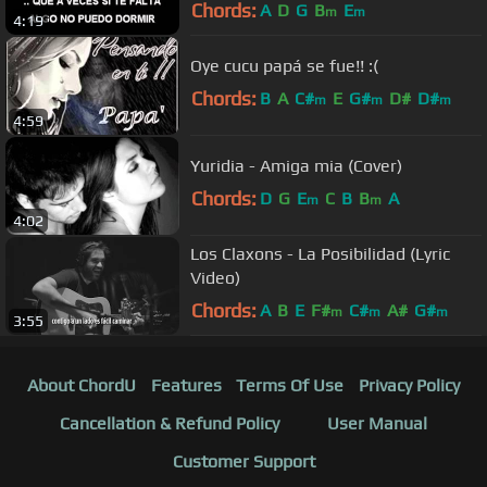
Chords:
A
D
G
B
E
m
m
4:19
Oye cucu papá se fue!! :(
Chords:
B
A
C#
E
G#
D#
D#
m
m
m
4:59
Yuridia - Amiga mia (Cover)
Chords:
D
G
E
C
B
B
A
m
m
4:02
Los Claxons - La Posibilidad (Lyric
Video)
Chords:
A
B
E
F#
C#
A#
G#
m
m
m
3:55
About ChordU
Features
Terms Of Use
Privacy Policy
Cancellation & Refund Policy
User Manual
Customer Support