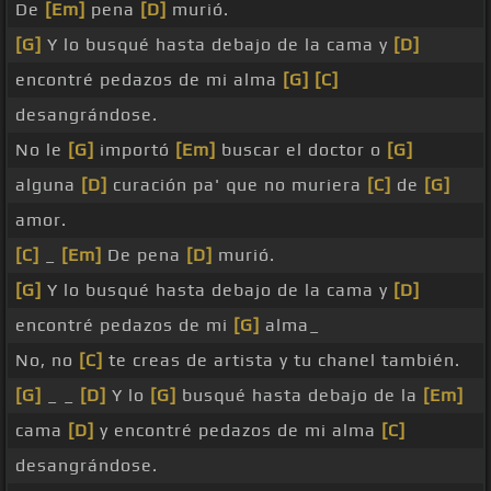
De
[Em]
pena
[D]
murió.
[G]
Y lo busqué hasta debajo de la cama y
[D]
encontré pedazos de mi alma
[G]
[C]
desangrándose.
No le
[G]
importó
[Em]
buscar el doctor o
[G]
alguna
[D]
curación pa' que no muriera
[C]
de
[G]
amor.
[C]
_
[Em]
De pena
[D]
murió.
[G]
Y lo busqué hasta debajo de la cama y
[D]
encontré pedazos de mi
[G]
alma_
No, no
[C]
te creas de artista y tu chanel también.
[G]
_ _
[D]
Y lo
[G]
busqué hasta debajo de la
[Em]
cama
[D]
y encontré pedazos de mi alma
[C]
desangrándose.