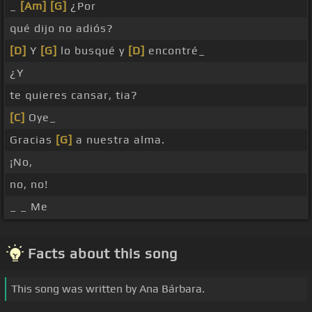
_
[Am]
[G]
¿Por
qué dijo no adiós?
[D]
Y
[G]
lo busqué y
[D]
encontré_
¿Y
te quieres cansar, tia?
[C]
Oye_
Gracias
[G]
a nuestra alma.
¡No,
no, no!
_ _ Me
Facts about this song
This song was written by Ana Bárbara.