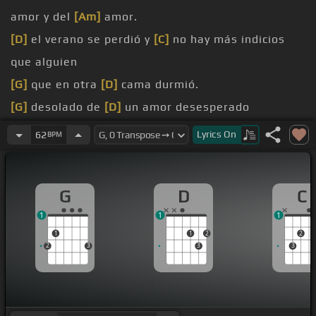
amor y del
[Am]
amor.
[D]
el verano se perdió y
[C]
no hay más indicios
que alguien
[G]
que en otra
[D]
cama durmió.
[G]
desolado de
[D]
un amor desesperado
[C]
adiós, es más, dijo
[G]
vendría con el alba y
[D]
Lyrics
On
62
BPM
no volvió.
[G]
[C]
Desapareció,
[G]
ni huella
[D]
dejó.
G
D
C
1
1
1
1
1
2
2
2
3
3
3