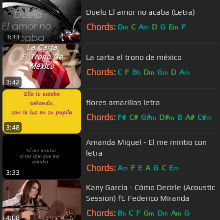
Duelo El amor no acaba (Letra)
Chords:
D
C
A
D
G
E
F
m
m
m
3:33
La carta el trono de méxico
Chords:
C
F
B
D
G
D
A
b
m
m
m
3:42
flores amarillas letra
Chords:
F#
C#
G#
D#
B
A#
C#
m
m
m
3:48
Amanda Miguel - El me mintio con
letra
Chords:
A
F
E
A
G
C
E
m
m
3:33
Kany García - Cómo Decirle (Acoustic
Session) ft. Federico Miranda
Chords:
B
C
F
G
D
A
G
b
m
m
m
4:08