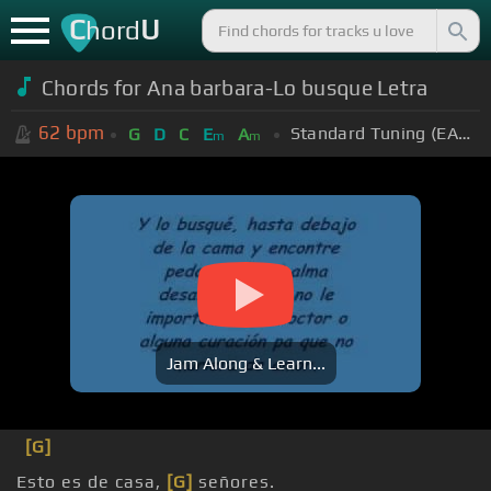
C
U
hord
Chords for Ana barbara-Lo busque Letra
62
bpm
Standard Tuning (EADGBE)
G
D
C
E
A
m
m
Jam Along & Learn...
[G]
Esto es de casa,
[G]
señores.