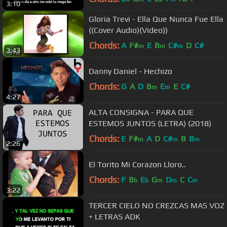
3:10
Gloria Trevi - Ella Que Nunca Fue Ella
((Cover Audio)(Video))
Chords:
A
F#
E
B
C#
D
C#
m
m
m
3:43
Danny Daniel - Hechizo
Chords:
G
A
D
B
E
E
C#
m
m
4:27
ALTA CONSIGNA - PARA QUE
ESTEMOS JUNTOS (LETRA) (2018)
Chords:
E
F#
A
D
C#
B
B
m
m
m
2:26
El Torito Mi Corazon Lloro..
Chords:
F
B
E
G
D
C
C
b
b
m
m
m
3:22
TERCER CIELO NO CREZCAS MAS VOZ
+ LETRAS ADK