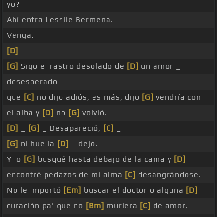
yo?
Ahí entra Lesslie Bermena.
Venga.
[D]
_
[G]
Sigo el rastro desolado de
[D]
un amor _
desesperado
que
[C]
no dijo adiós, es más, dijo
[G]
vendría con
el alba y
[D]
no
[G]
volvió.
[D]
_
[G]
_ Desapareció,
[C]
_
[G]
ni huella
[D]
_ dejó.
Y lo
[G]
busqué hasta debajo de la cama y
[D]
encontré pedazos de mi alma
[C]
desangrándose.
No le importó
[Em]
buscar el doctor o alguna
[D]
curación pa' que no
[Bm]
muriera
[C]
de amor.