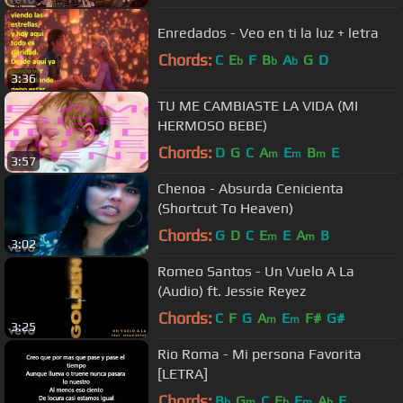
Enredados - Veo en ti la luz + letra
Chords:
C
E
F
B
A
G
D
b
b
b
3:36
TU ME CAMBIASTE LA VIDA (MI
HERMOSO BEBE)
Chords:
D
G
C
A
E
B
E
m
m
m
3:57
Chenoa - Absurda Cenicienta
(Shortcut To Heaven)
Chords:
G
D
C
E
E
A
B
m
m
3:02
Romeo Santos - Un Vuelo A La
(Audio) ft. Jessie Reyez
Chords:
C
F
G
A
E
F#
G#
m
m
3:25
Rio Roma - Mi persona Favorita
[LETRA]
Chords:
B
G
C
E
F
A
F
b
m
b
m
b