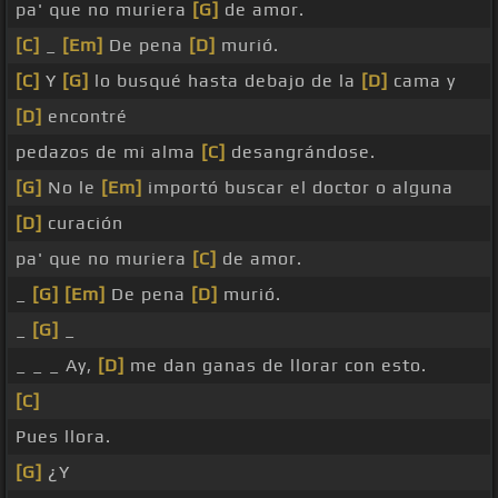
pa' que no muriera
[G]
de amor.
[C]
_
[Em]
De pena
[D]
murió.
[C]
Y
[G]
lo busqué hasta debajo de la
[D]
cama y
[D]
encontré
pedazos de mi alma
[C]
desangrándose.
[G]
No le
[Em]
importó buscar el doctor o alguna
[D]
curación
pa' que no muriera
[C]
de amor.
_
[G]
[Em]
De pena
[D]
murió.
_
[G]
_
_ _ _ Ay,
[D]
me dan ganas de llorar con esto.
[C]
Pues llora.
[G]
¿Y