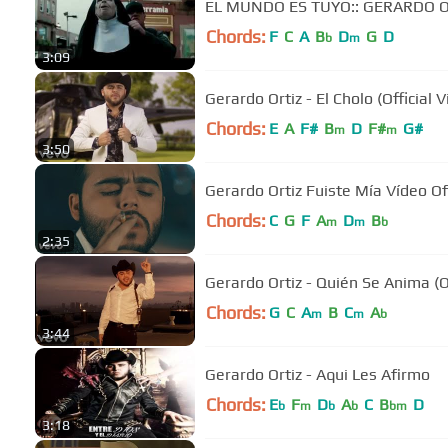
EL MUNDO ES TUYO:: GERARDO O
Chords:
F
C
A
B
D
G
D
b
m
3:09
Gerardo Ortiz - El Cholo (Official 
Chords:
E
A
F#
B
D
F#
G#
m
m
3:50
Gerardo Ortiz Fuiste Mía Vídeo Ofi
Chords:
C
G
F
A
D
B
m
m
b
2:35
Gerardo Ortiz - Quién Se Anima (Of
Chords:
G
C
A
B
C
A
m
m
b
3:44
Gerardo Ortiz - Aqui Les Afirmo
Chords:
E
F
D
A
C
B
D
b
m
b
b
bm
3:18