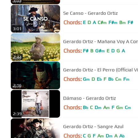
3:03
Se Canso - Gerardo Ortiz
Chords:
E
D
A
C#
F#
B
F#
m
m
m
3:01
Gerardo Ortiz - Mañana Voy A Conq
Chords:
F#
B
G#
E
D
G
A
m
2:44
Gerardo Ortiz - El Perro (Official V
Chords:
G
D
E
F
B
C
F
m
b
b
m
m
2:16
Dámaso - Gerardo Ortiz
Chords:
B
C
D
A
F
G
C
b
m
m
m
m
2:39
Gerardo Ortiz - Sangre Azul
Chords:
C
G
F
A
D
A
A
m
m
b