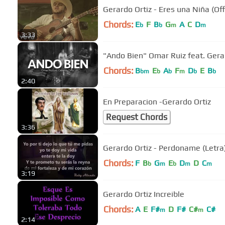
Gerardo Ortiz - Eres una Niña (Off
Chords:
E
F
B
G
A
C
D
b
b
m
m
3:33
"Ando Bien" Omar Ruiz feat. Gera
Chords:
B
E
A
F
D
E
B
bm
b
b
m
b
b
2:40
En Preparacion -Gerardo Ortiz
Request Chords
3:36
Gerardo Ortiz - Perdoname (Letra
Chords:
F
B
G
E
D
D
C
b
m
b
m
m
3:19
Gerardo Ortiz Increible
Chords:
A
E
F#
D
F#
C#
C#
m
m
2:14