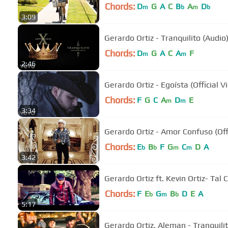
Chords:
D
G
A
C
B
A
D
m
b
m
b
3:09
Gerardo Ortiz - Tranquilito (Audio
Chords:
D
G
A
C
A
F
m
m
2:46
Gerardo Ortiz - Egoísta (Official V
Chords:
F
G
C
A
D
E
m
m
3:34
Gerardo Ortiz - Amor Confuso (Off
Chords:
E
B
F
G
C
D
A
b
b
m
m
3:42
Gerardo Ortiz ft. Kevin Ortiz- Tal 
Chords:
F
E
G
B
D
E
A
b
m
b
5:17
Gerardo Ortiz, Aleman - Tranquili