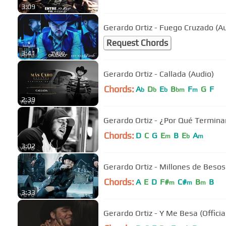
3:09
Gerardo Ortiz - Fuego Cruzado (A
Request Chords
3:41
Gerardo Ortiz - Callada (Audio)
Chords:
A
D
E
B
F
G
F
b
b
b
bm
m
2:39
Gerardo Ortiz - ¿Por Qué Termina
Chords:
D
C
G
E
B
E
A
m
b
m
3:02
Gerardo Ortiz - Millones de Besos 
Chords:
A
E
D
F#
C#
B
B
m
m
m
3:33
Gerardo Ortiz - Y Me Besa (Officia