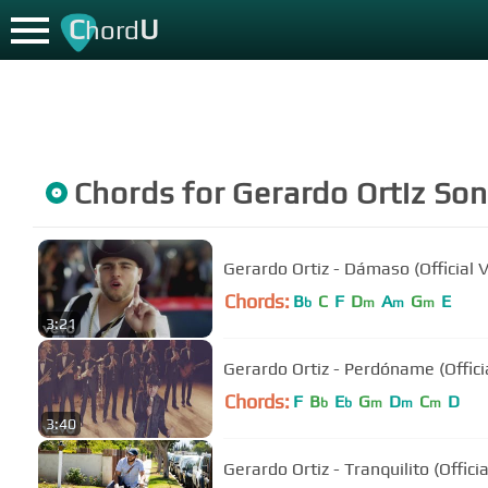
C
U
hord
Chords for
Gerardo Ortiz
Son
Gerardo Ortiz - Dámaso (Official 
Chords:
B
C
F
D
A
G
E
b
m
m
m
3:21
Gerardo Ortiz - Perdóname (Offici
Chords:
F
B
E
G
D
C
D
b
b
m
m
m
3:40
Gerardo Ortiz - Tranquilito (Offici