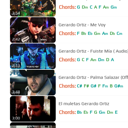
Chords:
G
D
C
A
F
A
G
m
m
m
3:54
Gerardo Ortiz - Me Voy
Chords:
F
B
E
G
A
D
C
b
b
m
m
b
m
2:42
Gerardo Ortiz - Fuiste Mía ( Audio
Chords:
G
C
F
A
D
D
A
m
m
2:13
Gerardo Ortiz - Palma Salazar (Off
Chords:
C#
F#
G#
F
F
B
G#
m
m
3:48
El muletas Gerardo Ortiz
Chords:
B
E
F
G
G
D
E
b
b
m
m
3:00