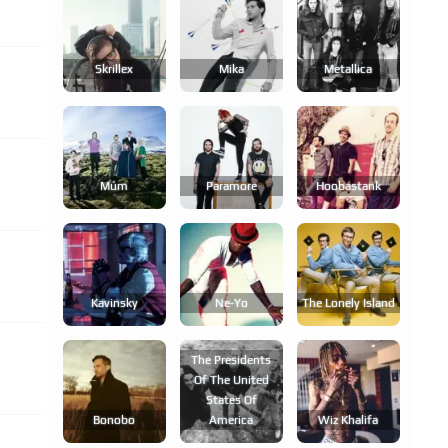
Skrillex
Mika
Metallica
Múm
Paramore
Hoobastank
Kavinsky
Ne-Yo
The Lonely Island
The Presidents
Of The United
States Of
Bonobo
America
Wiz Khalifa