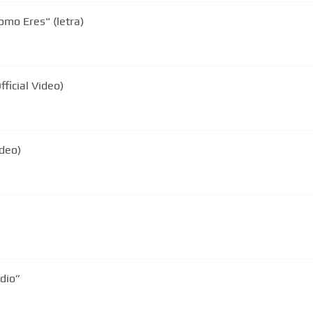
Como Eres" (letra)
fficial Video)
ideo)
dio”