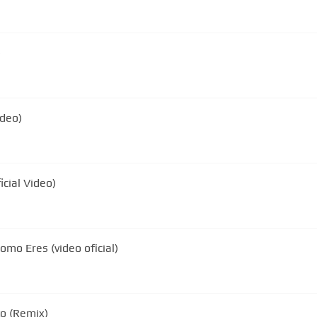
)
ideo)
icial Video)
Como Eres (video oficial)
to (Remix)