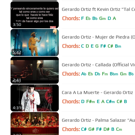
Gerardo Ortiz ft Kevin Ortiz "Tal 
Chords:
F
E
B
G
D
A
b
b
m
3:50
Gerardo Ortiz - Mujer de Piedra (O
Chords:
C
D
E
G
F#
C#
B
m
5:42
Gerardo Ortiz - Callada (Official V
Chords:
A
E
D
F
B
G
B
b
b
b
m
bm
m
b
2:41
Cara A La Muerte - Gerardo Ortiz
Chords:
D
F#
E
A
C#
C#
B
m
m
4:31
Gerardo Ortiz - Palma Salazar “Au
Chords:
C#
G#
F#
D#
B
C
m