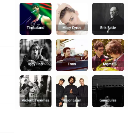
Timbaland
Miley Cyrus
Erik Satie
Iggy Pop
Train
Mgmt
Violent Femmes
Major Lazer
Gary Jules