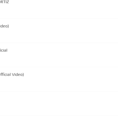
RTIZ
Video)
cial
ficial Video)