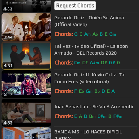
Request Chords
3:17
Gerardo Ortiz - Quién Se Anima
(Official Video)
Chords:
G
C
A
A
B
E
G
m
b
m
3:44
Tal Vez - (Video Oficial) - Eslabon
Armado - DEL Records 2020
Chords:
C
C#
A#
D#
G#
G
m
m
4:31
Gerardo Ortiz ft. Kevin Ortiz- Tal
Como Eres (video oficial)
Chords:
F
E
G
B
D
E
A
b
m
b
5:17
Joan Sebastian - Se Va A Arrepentir
Chords:
E
A
D
B
C#
B
F#
m
m
m
4:53
BANDA MS - LO HACES DIFICIL
(LETRA)