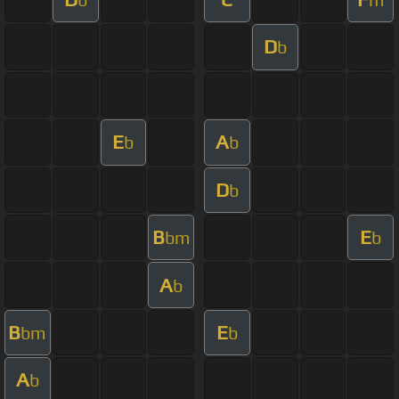
D
b
E
A
b
b
D
b
B
E
bm
b
A
b
B
E
bm
b
A
b