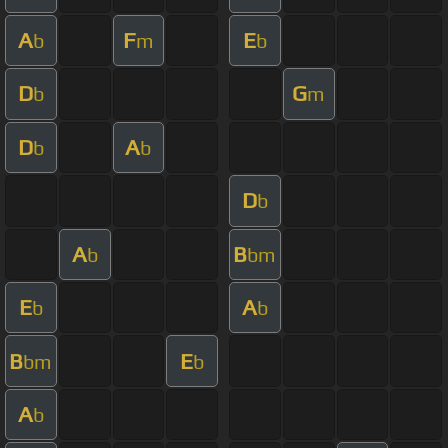
A
F
E
b
m
b
D
G
b
m
D
A
b
b
D
b
A
B
b
bm
E
A
b
b
B
E
bm
b
A
b