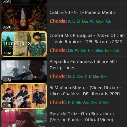
2:23
Calibre 50 - Si Te Pudiera Mentir
Chords:
A
G
D
B
A
G
G
m
b
bm
b
4:20
Contra Mis Principios - (Video Oficial)
- Lenin Ramirez - DEL Records 2020
Chords:
D
A
G
F
B
E
E
b
b
b
m
bm
bm
b
4:44
Alejandro Fernández, Calibre 50 -
Decepciones
Chords:
G
C
A
F
E
D
E
m
m
m
3:42
Si Mañana Muero - (Video Oficial) -
Ulices Chaidez - DEL Records 2020
Chords:
F
C
B
A
D
D
G
b
m
m
m
4:40
Gerardo Ortiz - Otra Borrachera
(Versión Banda - Official Video)