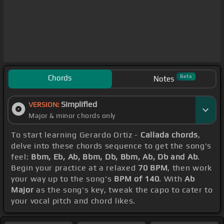
Chords
Beta
Notes
Simplified
VERSION:
Major & minor chords only
To start learning Gerardo Ortiz -
Callada chords
,
delve into these chords sequence to get the song's
feel:
Bbm, Eb, Ab, Bbm, Db, Bbm, Ab, Db and Ab
.
Begin your practice at a relaxed
70 BPM
, then work
your way up to the song's
BPM of 140
. With
Ab
Major
as the song's key, tweak the capo to cater to
your vocal pitch and chord likes.