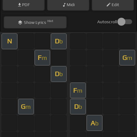
PDF
Midi
Edit
Hint
Autoscroll
Show
Lyrics
N
D
b
F
G
m
m
D
b
F
m
G
D
m
b
A
b