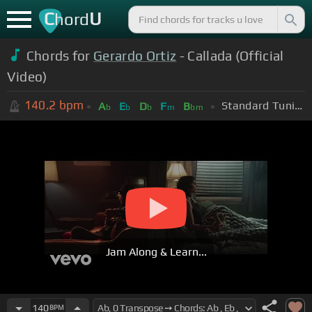
C
U
hord
Chords for
Gerardo Ortiz
- Callada (Official
Video)
140.2
bpm
Standard Tuning (EADGBE)
A
E
D
F
B
b
b
b
m
bm
Jam Along & Learn...
140
BPM