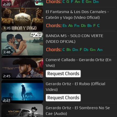
Chords:
C
G
F
A
E
G
D
m
m
m
2:20
El Fantasma & Los Dos Carnales -
Cabrón y Vago (Video Oficial)
Chords:
E
A
F
D
B
F
C
b
b
m
b
b
3:35
BANDA MS - SOLO CON VERTE
(VIDEO OFICIAL)
Chords:
C
B
D
F
D
G
A
b
m
b
m
m
3:46
Comeré Callado - Gerardo Ortiz (En
Vivo)
Request Chords
2:45
Gerardo Ortiz - El Rubio (Official
Video)
Request Chords
2:21
Gerardo Ortiz - El Sombrero No Se
Cae (Audio)