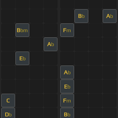
B
A
b
b
B
F
bm
m
A
b
E
b
A
b
E
b
C
F
m
D
B
b
b