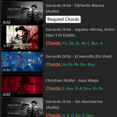
Gerardo Ortiz - Elefante Blanco
(Audio)
Request Chords
2:32
Gerardo Ortiz - Aquiles Afirmo, Entre
Dios Y El Diablo
Chords:
F
D
E
A
C
B
A
m
b
b
b
bm
3:17
Gerardo Ortiz - El Ivansillo (En Vivo)
Chords:
A
E
B
G
B
b
b
b
m
bm
2:32
Christian Nodal - Aquí Abajo
Chords:
E
A
B
A
G
E
B
bm
bm
b
b
2:37
Gerardo Ortiz - Sin Alucinarme
(Audio)
Chords:
A
D
G
E
E
G
m
bm