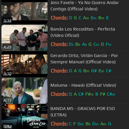
Joss Favela - Ya No Quiero Andar
Contigo (Official Video)
Chords:
D
G
C
A
E
B
E
m
m
m
3:34
Banda Los Recoditos - Perfecta
(Video Oficial)
Chords:
E
B
A
G
C
D
F
b
b
b
m
m
4:29
Gerardo Ortiz, Virlán García - Por
Siempre Manuel (Official Video)
Chords:
D
A
G
B
G#
E
C#
m
m
3:10
Maluma - Hawái (Official Video)
Chords:
D
A
C#
F#
B
F#
C#
m
m
4:19
BANDA MS - GRACIAS POR ESO
(LETRA)
Chords:
C
F
G
B
D
A
G
m
b
m
m
3:42