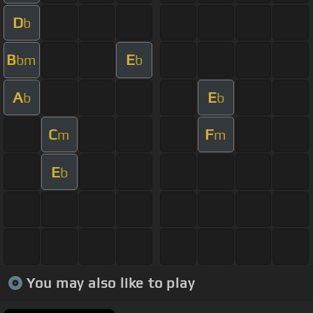
D
b
B
E
bm
b
A
E
b
b
C
F
m
m
E
b
You may also like to play