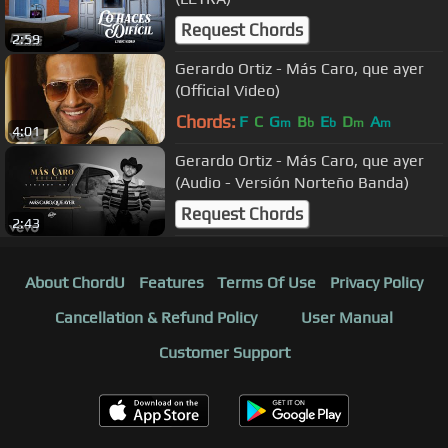
Request Chords
2:59
Gerardo Ortiz - Más Caro, que ayer
(Official Video)
Chords:
F
C
G
B
E
D
A
m
b
b
m
m
4:01
Gerardo Ortiz - Más Caro, que ayer
(Audio - Versión Norteño Banda)
Request Chords
2:43
About ChordU
Features
Terms Of Use
Privacy Policy
Cancellation & Refund Policy
User Manual
Customer Support