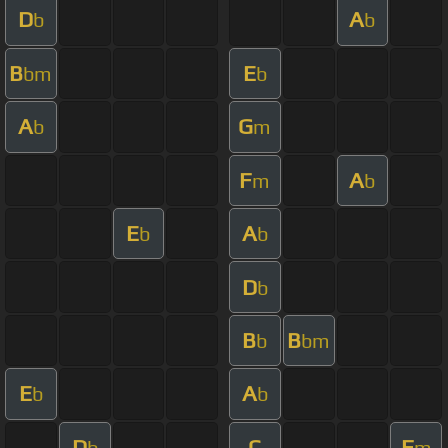
D
A
b
b
B
E
bm
b
A
G
b
m
F
A
m
b
E
A
b
b
D
b
B
B
b
bm
E
A
b
b
D
C
F
b
m