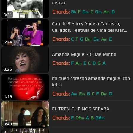
(letra)
Chords:
B
F
D
C
G
A
D
b
m
m
m
3:31
Camilo Sesto y Angela Carrasco,
Callados, Festival de Viña del Mar
1981
Chords:
C
F
G
D
E
A
E
m
m
m
6:14
Amanda Miguel - Él Me Mintió
Chords:
F
A
E
C
D
G
A
m
3:25
mi buen corazon amanda miguel con
letra
Chords:
A
E
G
C
F
D
D
m
m
m
4:19
EL TREN QUE NOS SEPARA
Chords:
E
C#
A
B
G#
m
m
3:49