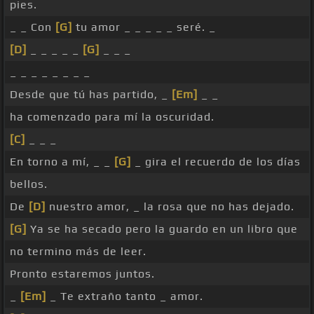
pies.
_ _ Con
[G]
tu amor _ _ _ _ _ seré. _
[D]
_ _ _ _ _
[G]
_ _ _
_ _ _ _ _ _ _ _
Desde que tú has partido, _
[Em]
_ _
ha comenzado para mí la oscuridad.
[C]
_ _ _
En torno a mí, _ _
[G]
_ gira el recuerdo de los días
bellos.
De
[D]
nuestro amor, _ la rosa que no has dejado.
[G]
Ya se ha secado pero la guardo en un libro que
no termino más de leer.
Pronto estaremos juntos.
_
[Em]
_ Te extraño tanto _ amor.