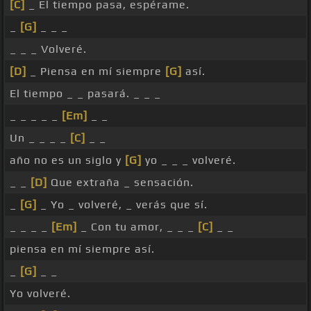
[C]
_ El tiempo pasa, espérame.
_
[G]
_ _ _
_ _ _ Volveré.
[D]
_ Piensa en mí siempre
[G]
así.
El tiempo _ _ pasará. _ _ _
_ _ _ _ _
[Em]
_ _
Un _ _ _ _
[C]
_ _
año no es un siglo y
[G]
yo _ _ _ volveré.
_ _
[D]
Que extraña _ sensación.
_
[G]
_ Yo _ volveré, _ verás que sí.
_ _ _ _
[Em]
_ Con tu amor, _ _ _
[C]
_ _
piensa en mí siempre así.
_
[G]
_ _
Yo volveré.