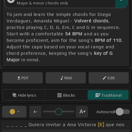
Major & minor chords only
To jam and learn the simple chords for Diego
Verdaguer, Amanda Miguel -
Volveré chords
,
practice playing C, D, G, Em, C and G in sequence.
Start with a comfortable
54 BPM
and as you
become proficient, aim for the song's
BPM of 110
.
Adjust the capo based on your vocal range and
chord preference, keeping the song's
key of G
Major
in mind.
PDF
Midi
Edit
Hide lyrics
Blocks
Traditional
Autoscroll
_ _ _ _ _ Quiero invitar a Ana Victoria
[E]
que nos