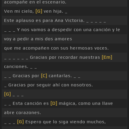
acompañe en el escenario.
Ven mi cielo,
[G]
ven hija. _
Este aplauso es para Ana Victoria. _ _ _ _ _
_ _ _ Y nos vamos a despedir con una canción y le
voy a pedir a mis dos amores
que me acompañen con sus hermosas voces.
_ _ _ _ _ _ Gracias por recordar nuestras
[Em]
canciones. _ _
_ _ Gracias por
[C]
cantarlas. _ _
_ Gracias por seguir ahí con nosotros.
[G]
_ _ _
_ _ Esta canción es
[D]
mágica, como una llave
abre corazones.
_ _ _
[G]
Espero que lo siga viendo muchos,