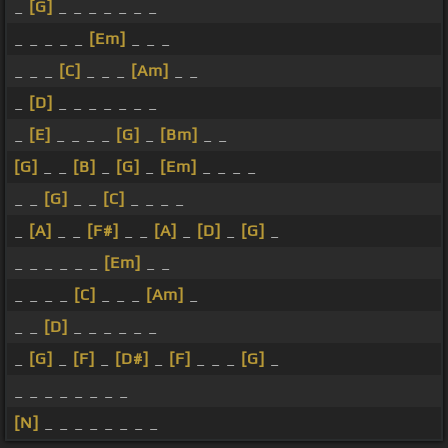
_
[G]
_ _ _ _ _ _ _
_ _ _ _ _
[Em]
_ _ _
_ _ _
[C]
_ _ _
[Am]
_ _
_
[D]
_ _ _ _ _ _ _
_
[E]
_ _ _ _
[G]
_
[Bm]
_ _
[G]
_ _
[B]
_
[G]
_
[Em]
_ _ _ _
_ _
[G]
_ _
[C]
_ _ _ _
_
[A]
_ _
[F#]
_ _
[A]
_
[D]
_
[G]
_
_ _ _ _ _ _
[Em]
_ _
_ _ _ _
[C]
_ _ _
[Am]
_
_ _
[D]
_ _ _ _ _ _
_
[G]
_
[F]
_
[D#]
_
[F]
_ _ _
[G]
_
_ _ _ _ _ _ _ _
[N]
_ _ _ _ _ _ _ _