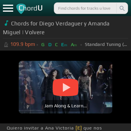
C
U
hord
Chords for Diego Verdaguer y Amanda
Miguel | Volvere
109.9
bpm
Standard Tuning (EADGBE)
G
D
C
E
A
m
m
Jam Along & Learn...
Quiero invitar a Ana Victoria
[E]
que nos