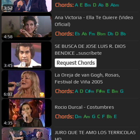
Salvador Lizárraga
Chords:
A
E
B
D
A
B
A
m
b
bm
3:52
Ana Victoria - Ella Te Quiere (Video
Oficial)
Chords:
E
A
F
B
D
D
B
b
b
m
bm
b
b
4:58
SE BUSCA DE JOSE LUIS R. DIOS
BENDICE ..suscríbete
Request Chords
3:45
La Oreja de van Gogh, Rosas,
Festival de Viña 2005
Chords:
A
D
C#
F#
E
B
G
m
m
m
6:07
Rocio Durcal - Costumbres
Chords:
D
A
G
C
F
B
E
m
m
b
4:35
JURO QUE TE AMO LOS TERRICOLAS
HD