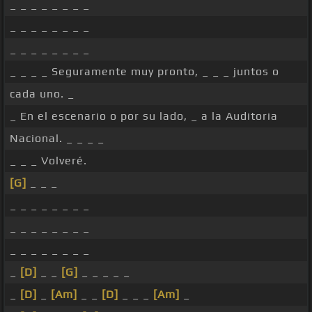
_ _ _ _ _ _ _ _
_ _ _ _ _ _ _ _
_ _ _ _ _ _ _ _
_ _ _ _ Seguramente muy pronto, _ _ _ juntos o
cada uno. _
_ En el escenario o por su lado, _ a la Auditoria
Nacional. _ _ _ _
_ _ _ Volveré.
[G]
_ _ _
_ _ _ _ _ _ _ _
_ _ _ _ _ _ _ _
_ _ _ _ _ _ _ _
_
[D]
_ _
[G]
_ _ _ _ _
_
[D]
_
[Am]
_ _
[D]
_ _ _
[Am]
_