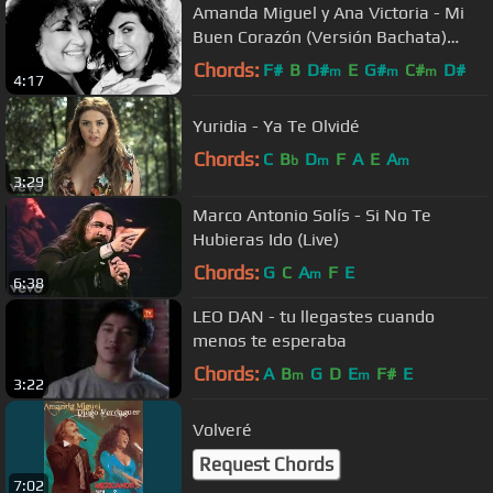
Amanda Miguel y Ana Victoria - Mi
Buen Corazón (Versión Bachata)
[Video Oficial]
Chords:
F#
B
D#
E
G#
C#
D#
m
m
m
4:17
Yuridia - Ya Te Olvidé
Chords:
C
B
D
F
A
E
A
b
m
m
3:29
Marco Antonio Solís - Si No Te
Hubieras Ido (Live)
Chords:
G
C
A
F
E
m
6:38
LEO DAN - tu llegastes cuando
menos te esperaba
Chords:
A
B
G
D
E
F#
E
m
m
3:22
Volveré
Request Chords
7:02