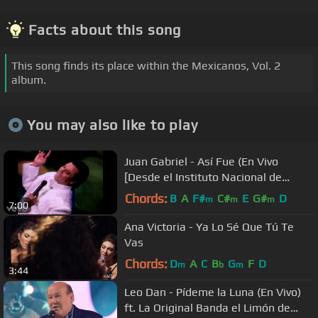
Facts about this song
This song finds its place within the Mexicanos, Vol. 2
album.
You may also like to play
Juan Gabriel - Así Fue (En Vivo
[Desde el Instituto Nacional de
Bellas Artes])
Chords:
B
A
F#
C#
E
G#
D
m
m
m
7:00
Ana Victoria - Ya Lo Sé Que Tú Te
Vas
Chords:
D
A
C
B
G
F
D
m
b
m
3:44
Leo Dan - Pídeme la Luna (En Vivo)
ft. La Original Banda el Limón de