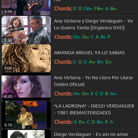
Chords:
E
D
C#
F#
A
B
m
m
m
3:56
Ana Victoria y Diego Verdaguer - Yo
Lo Quiero Tanto [Orgánico DVD]
Chords:
D
G
C
A
B
F
m
m
b
3:32
AMANDA MIGUEL YA LO SABIAS
Chords:
C
G
D
A
B
E
m
m
m
5:06
Ana Victoria - Yo No Lloro Por Llorar
(Video Oficial)
Chords:
A
D
E
C
D
B
G
m
m
m
4:20
*LA LADRONA* - DIEGO VERDAGUER
- 1981 (REMASTERIZADO)
Chords:
G
E
C
D
B
E
A
m
m
3:10
Diego Verdaguer - Es asi mi amor