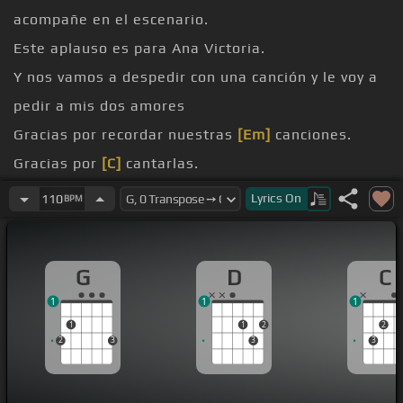
acompañe en el escenario.
Este aplauso es para Ana Victoria.
Y nos vamos a despedir con una canción y le voy a
pedir a mis dos amores
Gracias por recordar nuestras
[Em]
canciones.
Gracias por
[C]
cantarlas.
Gracias por seguir ahí con nosotros.
Lyrics
On
110
BPM
Esta canción es
[D]
mágica, como una llave abre
corazones.
G
D
C
muchos, muchos años más.
1
1
1
1
1
2
2
2
3
3
3