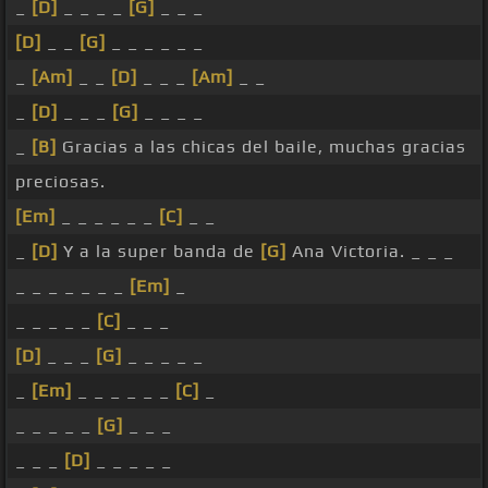
_
[D]
_ _ _ _
[G]
_ _ _
[D]
_ _
[G]
_ _ _ _ _ _
_
[Am]
_ _
[D]
_ _ _
[Am]
_ _
_
[D]
_ _ _
[G]
_ _ _ _
_
[B]
Gracias a las chicas del baile, muchas gracias
preciosas.
[Em]
_ _ _ _ _ _
[C]
_ _
_
[D]
Y a la super banda de
[G]
Ana Victoria. _ _ _
_ _ _ _ _ _ _
[Em]
_
_ _ _ _ _
[C]
_ _ _
[D]
_ _ _
[G]
_ _ _ _ _
_
[Em]
_ _ _ _ _ _
[C]
_
_ _ _ _ _
[G]
_ _ _
_ _ _
[D]
_ _ _ _ _