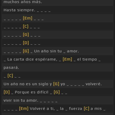
muchos años más.
Hasta siempre. _ _ _ _
_ _ _ _ _
[Em]
_ _ _
_ _ _ _ _
[C]
_ _ _
_ _ _ _ _
[G]
_ _ _
_ _ _ _ _
[D]
_ _ _
_ _ _ _ _
[G]
_ Un año sin tu _ amor.
_ La carta dice espérame, _
[Em]
_ el tiempo _
pasará.
_
[C]
_ _
Un año no es un siglo y
[G]
yo _ _ _ _ _ volveré.
[D]
_ Porque es difícil _
[G]
_ _
vivir sin tu amor. _ _ _ _ _
_ _ _ _
[Em]
Volveré a ti, _ la _ fuerza
[C]
a mis _