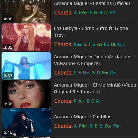
Amanda Miguel - Castillos (Oficial)
Chords:
A
F#
E
G
B
D
F#
m
4:08
Los Baby's - Cómo Sufro ft. Gloria
Trevi
Chords:
B
C
F
A
E
D
G
bm
m
b
b
b
m
3:05
Amanda Miguel y Diego Verdaguer |
Volvamos A Empezar
Chords:
C
F
G
G
D
F
D
m
m
b
6:37
Amanda Miguel - Él Me Mintió (Video
Original Restaurado)
Chords:
F
A
E
C
A
m
3:38
Amanda Miguel | Castillos
Chords:
A
F#
D
E
G
D
F#
m
m
5:10