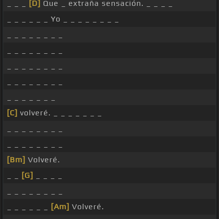
_ _ _
[D]
Que _ extraña sensación. _ _ _ _
_ _ _ _ _ _ Yo _ _ _ _ _ _ _ _
_ _ _ _ _ _ _ _
_ _ _ _ _ _ _ _
_ _ _ _ _ _ _ _
_ _ _ _ _ _ _ _
_ _ _ _ _ _ _
[C]
volveré. _ _ _ _ _ _ _
_ _ _ _ _ _ _ _
_ _ _ _ _ _ _ _
[Bm]
Volveré.
_ _
[G]
_ _ _ _
_ _ _ _ _ _ _ _
_ _ _ _ _ _
[Am]
Volveré.