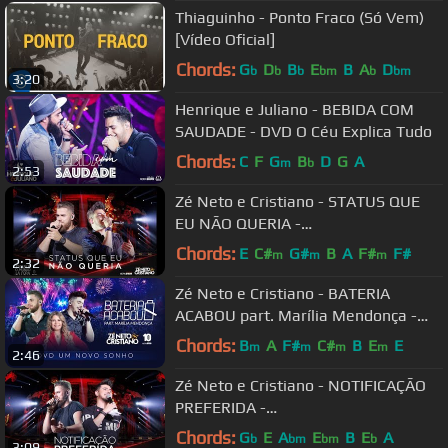
Thiaguinho - Ponto Fraco (Só Vem)
[Vídeo Oficial]
Chords:
G
D
B
E
B
A
D
b
b
b
bm
b
bm
3:20
Henrique e Juliano - BEBIDA COM
SAUDADE - DVD O Céu Explica Tudo
Chords:
C
F
G
B
D
G
A
m
b
2:53
Zé Neto e Cristiano - STATUS QUE
EU NÃO QUERIA -
#EsqueceOMundoLaFora
Chords:
E
C#
G#
B
A
F#
F#
m
m
m
2:32
Zé Neto e Cristiano - BATERIA
ACABOU part. Marília Mendonça -
DVD Um Novo Sonho
Chords:
B
A
F#
C#
B
E
E
m
m
m
m
2:46
Zé Neto e Cristiano - NOTIFICAÇÃO
PREFERIDA -
#EsqueceOMundoLaFora
Chords:
G
E
A
E
B
E
A
b
bm
bm
b
3:09