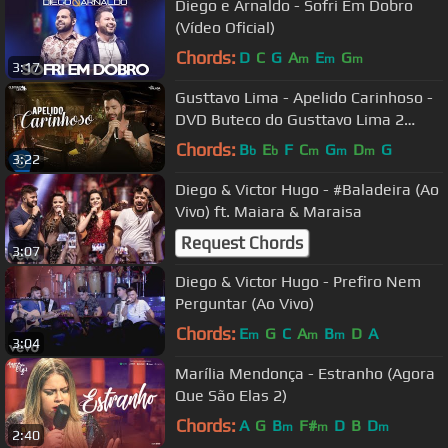
Diego e Arnaldo - Sofri Em Dobro
(Vídeo Oficial)
Chords:
D
C
G
A
E
G
m
m
m
3:17
Gusttavo Lima - Apelido Carinhoso -
DVD Buteco do Gusttavo Lima 2
(Vídeo Oficial)
Chords:
B
E
F
C
G
D
G
b
b
m
m
m
3:22
Diego & Victor Hugo - #Baladeira (Ao
Vivo) ft. Maiara & Maraisa
Request Chords
3:07
Diego & Victor Hugo - Prefiro Nem
Perguntar (Ao Vivo)
Chords:
E
G
C
A
B
D
A
m
m
m
3:04
Marília Mendonça - Estranho (Agora
Que São Elas 2)
Chords:
A
G
B
F#
D
B
D
m
m
m
2:40