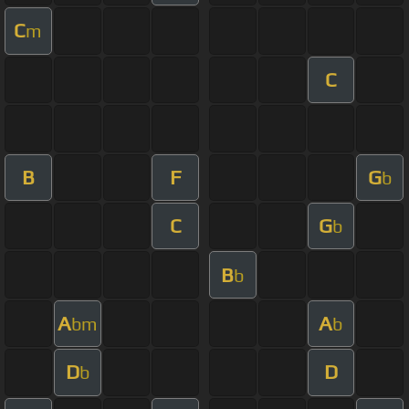
C
m
C
B
F
G
b
C
G
b
B
b
A
A
bm
b
D
D
b