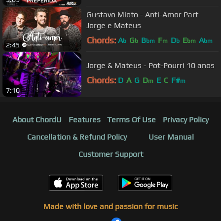
Gustavo Mioto - Anti-Amor Part
Jorge e Mateus
Chords:
A
G
B
F
D
E
A
b
b
bm
m
b
bm
bm
2:45
Jorge & Mateus - Pot-Pourri 10 anos
Chords:
D
A
G
D
E
C
F#
m
m
7:10
About ChordU
Features
Terms Of Use
Privacy Policy
Cancellation & Refund Policy
User Manual
Customer Support
Made with love and passion for music