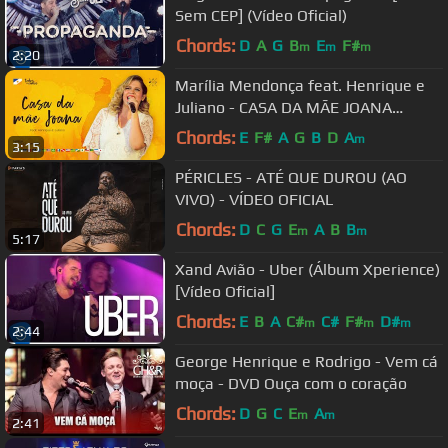
Sem CEP] (Vídeo Oficial)
Chords:
D
A
G
B
E
F#
m
m
m
2:20
Marília Mendonça feat. Henrique e
Juliano - CASA DA MÃE JOANA
(TODOS OS CANTOS)
Chords:
E
F#
A
G
B
D
A
m
3:15
PÉRICLES - ATÉ QUE DUROU (AO
VIVO) - VÍDEO OFICIAL
Chords:
D
C
G
E
A
B
B
m
m
5:17
Xand Avião - Uber (Álbum Xperience)
[Vídeo Oficial]
Chords:
E
B
A
C#
C#
F#
D#
m
m
m
2:44
George Henrique e Rodrigo - Vem cá
moça - DVD Ouça com o coração
Chords:
D
G
C
E
A
m
m
2:41