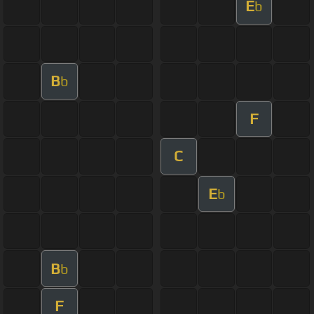
E
b
B
b
F
C
E
b
B
b
F