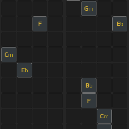
G
m
F
E
b
C
m
E
b
B
b
F
C
m