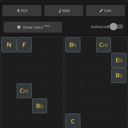
PDF
Midi
Edit
Hint
Autoscroll
Show
Lyrics
N
F
B
C
b
m
E
b
B
b
C
m
B
b
C