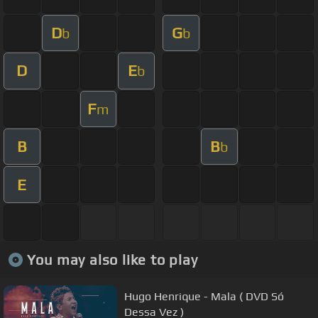
D
G
b
b
D
E
b
F
m
B
B
b
E
You may also like to play
Hugo Henrique - Mala ( DVD Só
Dessa Vez )