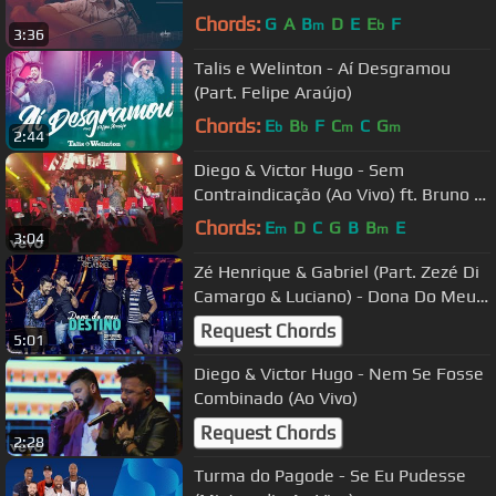
Chords:
G
A
B
D
E
E
F
m
b
3:36
Talis e Welinton - Aí Desgramou
(Part. Felipe Araújo)
Chords:
E
B
F
C
C
G
b
b
m
m
2:44
Diego & Victor Hugo - Sem
Contraindicação (Ao Vivo) ft. Bruno &
Marrone
Chords:
E
D
C
G
B
B
E
m
m
3:04
Zé Henrique & Gabriel (Part. Zezé Di
Camargo & Luciano) - Dona Do Meu
Destino - DVD Histórico
Request Chords
5:01
Diego & Victor Hugo - Nem Se Fosse
Combinado (Ao Vivo)
Request Chords
2:28
Turma do Pagode - Se Eu Pudesse