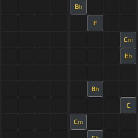
B
b
F
C
m
E
b
B
b
C
C
m