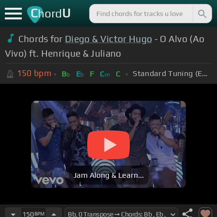
C
U
hord
Chords for
Diego & Victor Hugo
- O Alvo (Ao
Vivo) ft. Henrique & Juliano
150
bpm
Standard Tuning (EADGBE)
B
E
F
C
C
b
b
m
Jam Along & Learn...
150
BPM