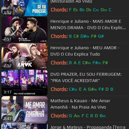
(Misturadin Ao Vivo)
Chords:
F
E
B
D
C
D
C
b
b
b
m
m
3:52
Henrique e Juliano - MAIS AMOR E
MENOS DRAMA - DVD O Céu Explica
Tudo
Chords:
B
C#
D#
F#
G#
m
2:51
Henrique e Juliano - MEU AMOR -
DVD O Céu Explica Tudo
Chords:
B
A
E
C#
F#
F#
m
m
2:52
DVD PRAZER, EU SOU FERRUGEM:
"PRA VOCÊ ACREDITAR"
Chords:
C#
E
A
G#
F#
D
B
m
m
3:17
Matheus & Kauan - Me Amar
Amanhã - Na Praia Ao Vivo
Chords:
G
A
F
C
B
D
B
m
m
2:47
Jorge & Mateus - Propaganda [Terra