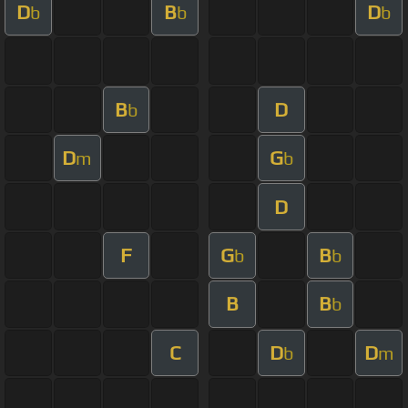
D
B
D
b
b
b
B
D
b
D
G
m
b
D
F
G
B
b
b
B
B
b
C
D
D
b
m