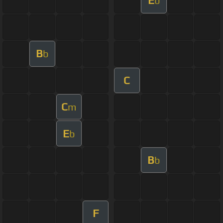
E
b
B
b
C
C
m
E
b
B
b
F