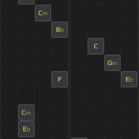
C
m
B
b
C
G
m
F
E
b
C
m
E
b