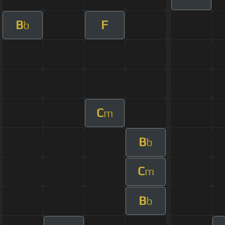
B
F
b
C
m
B
b
C
m
B
b