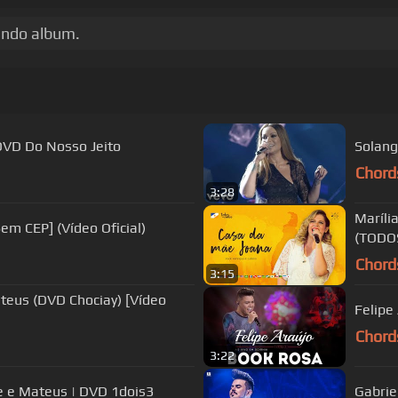
ando album.
 DVD Do Nosso Jeito
Solang
Chord
3:28
Maríli
em CEP] (Vídeo Oficial)
(TODO
Chord
3:15
ateus (DVD Chociay) [Vídeo
Chord
3:22
ge e Mateus | DVD 1dois3
Gabrie