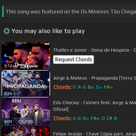
This song was featured on the Os Mineiros Tão Cheg
You may also like to play
Thalles e Junior - Dona do Hospicio -
Request Chords
3:12
Jorge & Mateus - Propaganda [Terra S
Chords:
D
A
G
B
E
F#
m
m
m
2:20
Edu Chociay - Ciúmes feat. Jorge & M
Oficial]
Chords:
A
G
B
F#
D
C#
B
m
m
3:09
Felipe Araújo - Chave Cópia part. Jor