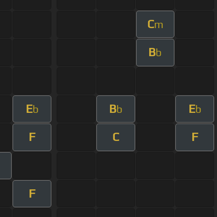
C
m
B
b
E
B
E
b
b
b
F
C
F
F