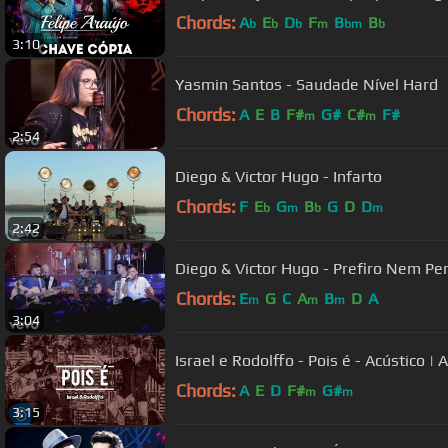
Chords:
A
E
D
F
B
B
b
b
b
m
bm
b
3:10
Yasmin Santos - Saudade Nível Hard
Chords:
A
E
B
F#
G#
C#
F#
m
m
2:54
Diego & Victor Hugo - Infarto
Chords:
F
E
G
B
G
D
D
b
m
b
m
2:42
Diego & Victor Hugo - Prefiro Nem Per
Chords:
E
G
C
A
B
D
A
m
m
m
3:04
Chords:
A
E
D
F#
G#
m
m
3:15