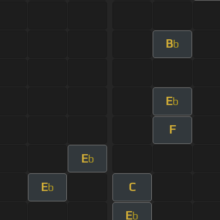
B
b
E
b
F
E
b
E
C
b
E
b