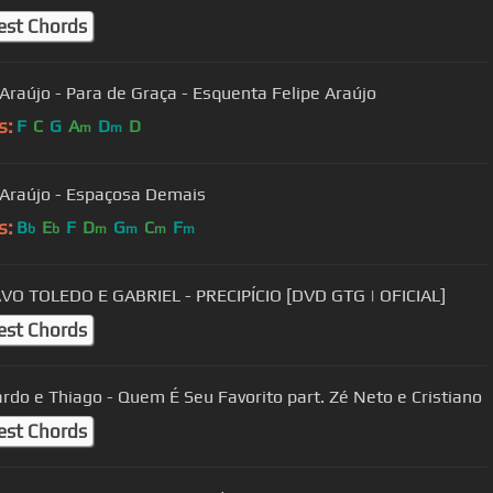
est Chords
 Araújo - Para de Graça - Esquenta Felipe Araújo
s:
F
C
G
A
D
D
m
m
 Araújo - Espaçosa Demais
s:
B
E
F
D
G
C
F
b
b
m
m
m
m
O TOLEDO E GABRIEL - PRECIPÍCIO [DVD GTG | OFICIAL]
est Chords
ardo e Thiago - Quem É Seu Favorito part. Zé Neto e Cristiano
est Chords