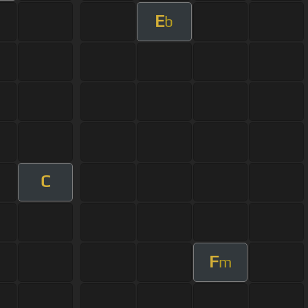
E
b
C
F
m