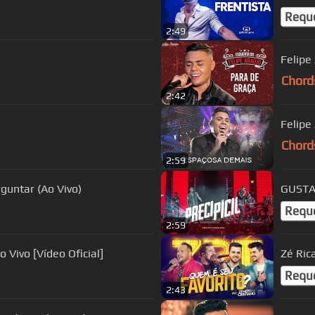
Requ
2:49
Felipe
Chord
2:42
Felipe
Chord
2:59
guntar (Ao Vivo)
GUSTAV
Requ
2:59
Israel e Rodolffo - Pois é - Acústico | Ao Vivo [Vídeo Oficial]
Zé Ric
Requ
2:43