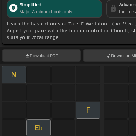
Simplified
Advanc
Major & minor chords only
Include
Learn the basic chords of Talis E Welinton - ([Ao Vivo]
Adjust your pace with the tempo control on ChordU, st
suits your vocal range.
Download
PDF
Download
Mi
N
F
E
b