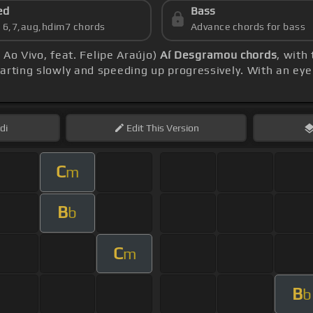
ed
Bass
s 6,7,aug,hdim7 chords
Advance chords for bass
, Ao Vivo, feat. Felipe Araújo)
Aí Desgramou chords
, with
arting slowly and speeding up progressively. With an ey
di
Edit
This Version
C
m
B
b
C
m
B
b