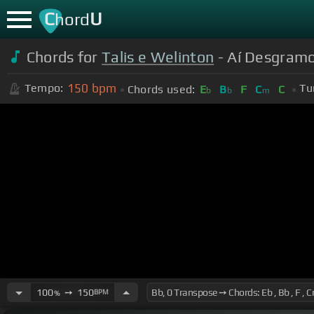
C
U
hord
Chords for
Talis e Welinton
- Aí Desgramo
150
bpm
Tempo:
Tu
Chords used:
E
B
F
C
C
b
b
m
100
➙
150
BPM
%