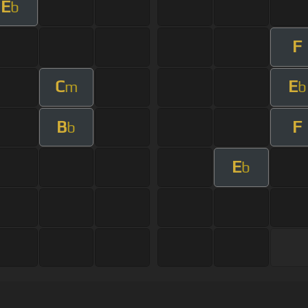
E
b
F
C
E
m
b
B
F
b
E
b