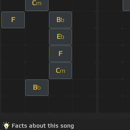
C
m
F
B
b
E
b
F
C
m
B
b
Facts about this song