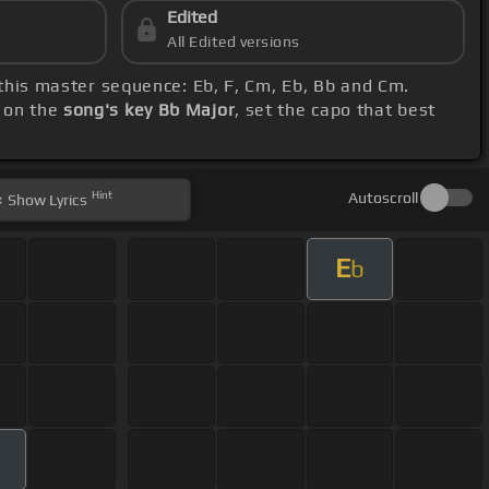
Edited
All Edited versions
 this master sequence: Eb, F, Cm, Eb, Bb and Cm.
e on the
song's key Bb Major
, set the capo that best
Hint
Autoscroll
Show
Lyrics
E
b