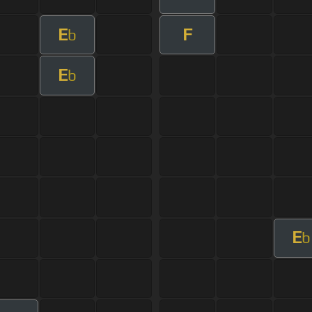
E
F
b
E
b
E
b