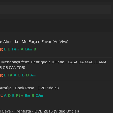
e Almeida - Me Faça o Favor (Ao Vivo)
s:
E
D
F#
A
C#
B
m
m
a Mendonça feat. Henrique e Juliano - CASA DA MÃE JOANA
S OS CANTOS)
s:
E
F#
A
G
B
D
A
m
Felipe Araújo - Book Rosa | DVD 1dois3
s:
A
D
E
F#
B
B
C#
m
m
m
l Gava - Frentista - DVD 2016 (Vídeo Oficial)