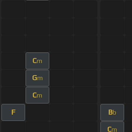
C
m
G
m
C
m
F
B
b
C
m