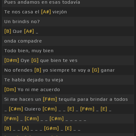
Pues andamos en esas todavía
Te nos casa el
[A#]
viejón
Un brindis no?
[B]
Que
[A#]
_
onda compadre
Todo bien, muy bien
[D#m]
Oye
[G]
que bien te ves
No ofendes
[B]
yo siempre te voy a
[G]
ganar
Te había dejado tu vieja
[Dm]
Yo ni me acuerdo
Si me haces un
[F#m]
tequila para brindar a todos
_
[C#m]
Quiero
[C#m]
_ _
[E]
_
[F#m]
_
[E]
_
[F#m]
_
[C#m]
_ _
[C#m]
_ _ _ _ _
[B]
_ _
[A]
_ _ _
[G#m]
_
[E]
_ _