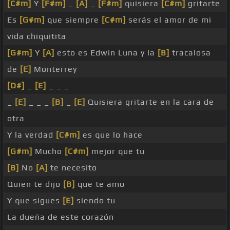
[C#m]
Y
[F#m]
_
[A]
_
[F#m]
quisiera
[C#m]
gritarte
Es
[G#m]
que siempre
[C#m]
serás el amor de mi
vida chiquitita
[G#m]
Y
[A]
esto es Edwin Luna y la
[B]
tracalosa
de
[E]
Monterrey
[D#]
_
[E]
_ _ _
_
[E]
_ _ _
[B]
_
[E]
Quisiera gritarte en la cara de
otra
Y la verdad
[C#m]
es que lo hace
[G#m]
Mucho
[C#m]
mejor que tu
[B]
No
[A]
te necesito
Quien te dijo
[B]
que te amo
Y que sigues
[E]
siendo tu
La dueña de este corazón