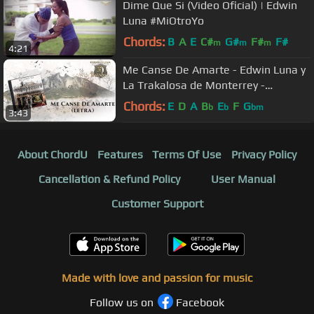
Dime Que Si (Video Oficial) | Edwin
Luna #MiOtroYo
Chords:
B
A
E
C#
G#
F#
F#
m
m
m
4:21
Me Canse De Amarte - Edwin Luna y
La Trakalosa de Monterrey -
(Letra)Oficial
Chords:
E
D
A
B
E
F
G
b
b
bm
3:43
About ChordU
Features
Terms Of Use
Privacy Policy
Cancellation & Refund Policy
User Manual
Customer Support
Made with love and passion for music
Follow us on
Facebook