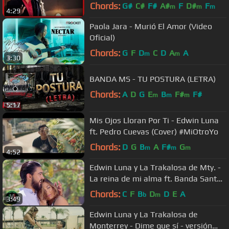
Chords:
G#
C#
F#
A#
F
D#
F
m
m
m
4:29
Paola Jara - Murió El Amor (Video
Oficial)
Chords:
G
F
D
C
D
A
A
m
m
3:30
BANDA MS - TU POSTURA (LETRA)
Chords:
A
D
G
E
B
F#
F#
m
m
m
5:17
Mis Ojos Lloran Por Ti - Edwin Luna
ft. Pedro Cuevas (Cover) #MiOtroYo
Chords:
D
G
B
A
F#
G
m
m
m
4:52
Edwin Luna y La Trakalosa de Mty. -
La reina de mi alma ft. Banda Santa
y Sagrada (Video Oficial)
Chords:
C
F
B
D
D
E
A
b
m
3:49
Edwin Luna y La Trakalosa de
Monterrey - Dime que sí - versión