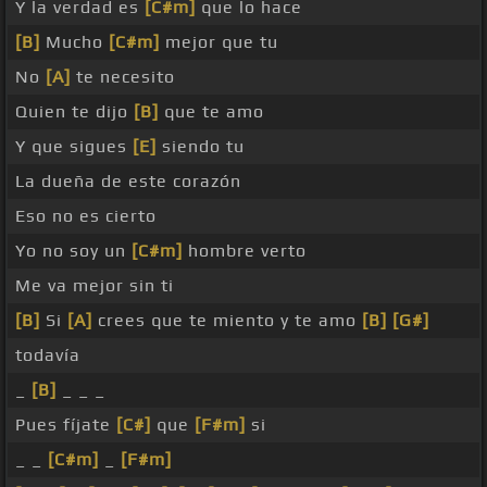
Y la verdad es
[C#m]
que lo hace
[B]
Mucho
[C#m]
mejor que tu
No
[A]
te necesito
Quien te dijo
[B]
que te amo
Y que sigues
[E]
siendo tu
La dueña de este corazón
Eso no es cierto
Yo no soy un
[C#m]
hombre verto
Me va mejor sin ti
[B]
Si
[A]
crees que te miento y te amo
[B]
[G#]
todavía
_
[B]
_ _ _
Pues fíjate
[C#]
que
[F#m]
si
_ _
[C#m]
_
[F#m]