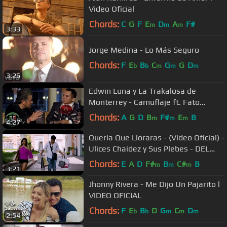
Video Oficial
Chords:
C
G
F
E
D
A
F#
m
m
m
3:33
Jorge Medina - Lo Más Seguro
Chords:
F
E
B
C
G
G
D
b
b
m
m
m
3:26
Edwin Luna y La Trakalosa de
Monterrey - Camuflaje ft. Fato
(Video Oficial)
Chords:
A
G
D
B
F#
E
B
m
m
m
4:27
Queria Que Lloraras - (Video Oficial) -
Ulices Chaidez y Sus Plebes - DEL
Records 2017
Chords:
E
A
D
F#
B
C#
B
m
m
m
3:21
Jhonny Rivera - Me Dijo Un Pajarito l
VIDEO OFICIAL
Chords:
F
E
B
D
G
C
D
b
b
m
m
m
2:54