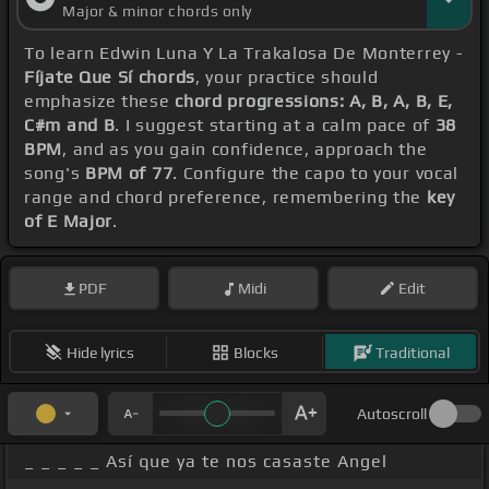
Major & minor chords only
To learn Edwin Luna Y La Trakalosa De Monterrey -
Fíjate Que Sí chords
, your practice should
emphasize these
chord progressions: A, B, A, B, E,
C#m and B
. I suggest starting at a calm pace of
38
BPM
, and as you gain confidence, approach the
song's
BPM of 77
. Configure the capo to your vocal
range and chord preference, remembering the
key
of E Major
.
PDF
Midi
Edit
Hide lyrics
Blocks
Traditional
Autoscroll
_ _ _ _ _ Así que ya te nos casaste Angel