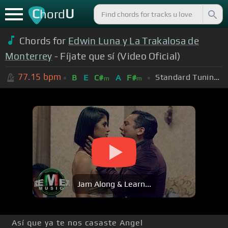
C
U
hord
Chords for
Edwin Luna y La Trakalosa de
Monterrey
- Fíjate que sí (Video Oficial)
77.15
bpm
Standard Tuning (EADGBE)
B
E
C#
A
F#
m
m
Jam Along & Learn...
Así que ya te nos casaste Angel