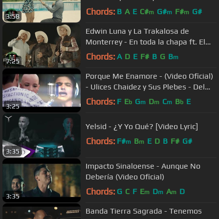
banda (Video Oficial)
Chords:
B
A
E
C#
G#
F#
G#
m
m
m
3:58
Edwin Luna y La Trakalosa de
Monterrey - En toda la chapa ft. El
Palomo y El Gorrión (Video Oficial)
Chords:
A
D
E
F#
B
G
B
m
7:25
Porque Me Enamore - (Video Oficial)
- Ulices Chaidez y Sus Plebes - Del
Records 2016
Chords:
F
E
G
D
C
B
E
b
m
m
m
b
3:25
Yelsid - ¿Y Yo Qué? [Video Lyric]
Chords:
F#
B
E
D
B
F#
G#
m
m
3:35
Impacto Sinaloense - Aunque No
Debería (Video Oficial)
Chords:
G
C
F
E
D
A
D
m
m
m
3:35
Banda Tierra Sagrada - Tenemos