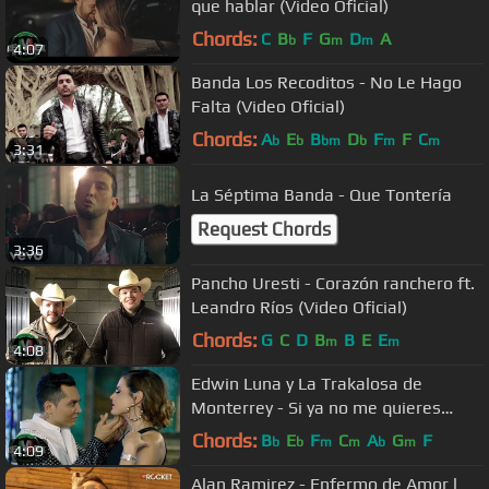
que hablar (Video Oficial)
Chords:
C
B
F
G
D
A
b
m
m
4:07
Banda Los Recoditos - No Le Hago
Falta (Video Oficial)
Chords:
A
E
B
D
F
F
C
b
b
bm
b
m
m
3:31
La Séptima Banda - Que Tontería
Request Chords
3:36
Pancho Uresti - Corazón ranchero ft.
Leandro Ríos (Video Oficial)
Chords:
G
C
D
B
B
E
E
m
m
4:08
Edwin Luna y La Trakalosa de
Monterrey - Si ya no me quieres
(Video Oficial)
Chords:
B
E
F
C
A
G
F
b
b
m
m
b
m
4:09
Alan Ramirez - Enfermo de Amor l