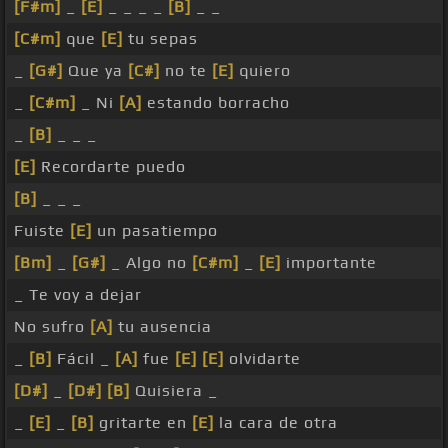
[F#m]
_
[E]
_ _ _ _
[B]
_ _
[C#m]
que
[E]
tu sepas
_
[G#]
Que ya
[C#]
no te
[E]
quiero
_
[C#m]
_ Ni
[A]
estando borracho
_
[B]
_ _ _
[E]
Recordarte puedo
[B]
_ _ _
Fuiste
[E]
un pasatiempo
[Bm]
_
[G#]
_ Algo no
[C#m]
_
[E]
importante
_ Te voy a dejar
No sufro
[A]
tu ausencia
_
[B]
Fácil _
[A]
fue
[E]
[E]
olvidarte
[D#]
_
[D#]
[B]
Quisiera _
_
[E]
_
[B]
gritarte en
[E]
la cara de otra