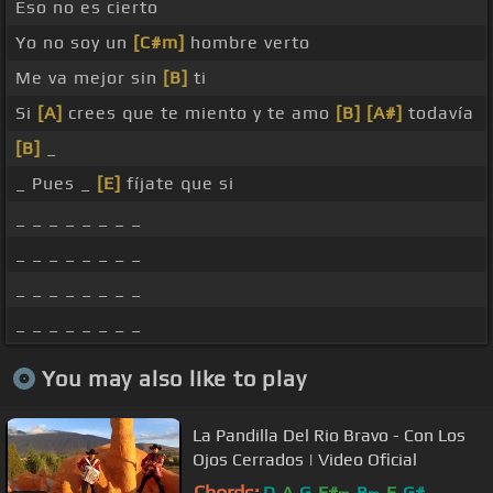
Eso no es cierto
Yo no soy un
[C#m]
hombre verto
Me va mejor sin
[B]
ti
Si
[A]
crees que te miento y te amo
[B]
[A#]
todavía
[B]
_
_ Pues _
[E]
fíjate que si
_ _ _ _ _ _ _ _
_ _ _ _ _ _ _ _
_ _ _ _ _ _ _ _
_ _ _ _ _ _ _ _
You may also like to play
La Pandilla Del Rio Bravo - Con Los
Ojos Cerrados | Video Oficial
Chords:
D
A
G
F#
B
E
G#