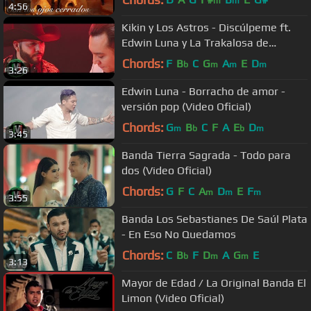
m
m
4:56
Kikin y Los Astros - Discúlpeme ft.
Edwin Luna y La Trakalosa de
Monterrey (Video Oficial)
Chords:
F
B
C
G
A
E
D
b
m
m
m
3:26
Edwin Luna - Borracho de amor -
versión pop (Video Oficial)
Chords:
G
B
C
F
A
E
D
m
b
b
m
3:45
Banda Tierra Sagrada - Todo para
dos (Video Oficial)
Chords:
G
F
C
A
D
E
F
m
m
m
3:55
Banda Los Sebastianes De Saúl Plata
- En Eso No Quedamos
Chords:
C
B
F
D
A
G
E
b
m
m
3:13
Mayor de Edad / La Original Banda El
Limon (Video Oficial)