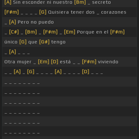
[A]
Sin esconder ni nuestro
[Bm]
_ secreto
[F#m]
_ _ _ _
[G]
Quisiera tener dos _ corazones
_
[A]
Pero no puedo
_
[C#]
_
[Bm]
_
[F#m]
_
[Em]
Porque en el
[F#m]
único
[G]
que
[G#]
tengo
_
[A]
_ _ _
Otra mujer _
[Em]
[D]
está _ _
[F#m]
viviendo
_ _
[A]
_
[G]
_ _ _ _
[A]
_ _ _ _
[D]
_ _ _
_ _ _ _ _ _ _ _
_ _ _ _ _ _ _ _
_ _ _ _ _ _ _ _
_ _ _ _ _ _ _ _
_ _ _ _ _ _ _ _
_ _ _ _ _ _ _ _