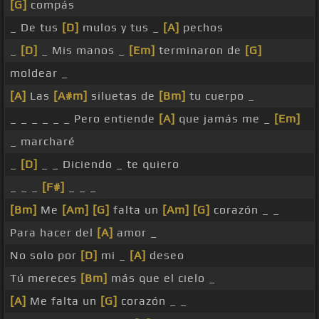
[G]
compás
_ De tus
[D]
mulos y tus _
[A]
pechos
_
[D]
_ Mis manos _
[Em]
terminaron de
[G]
moldear _
[A]
Las
[A#m]
siluetas de
[Bm]
tu cuerpo _
_ _ _ _ _ _ Pero entiende
[A]
que jamás me _
[Em]
_ marcharé
_
[D]
_ _ Diciendo _ te quiero
_ _ _
[F#]
_ _ _
[Bm]
Me
[Am]
[G]
falta un
[Am]
[G]
corazón _ _
Para hacer del
[A]
amor _
No solo por
[D]
mi _
[A]
deseo
Tú mereces
[Bm]
más que el cielo _
[A]
Me falta un
[G]
corazón _ _