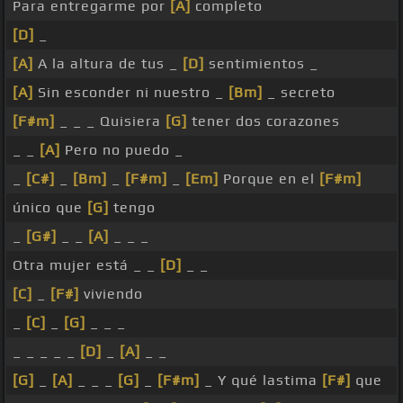
Para entregarme por
[A]
completo
[D]
_
[A]
A la altura de tus _
[D]
sentimientos _
[A]
Sin esconder ni nuestro _
[Bm]
_ secreto
[F#m]
_ _ _ Quisiera
[G]
tener dos corazones
_ _
[A]
Pero no puedo _
_
[C#]
_
[Bm]
_
[F#m]
_
[Em]
Porque en el
[F#m]
único que
[G]
tengo
_
[G#]
_ _
[A]
_ _ _
Otra mujer está _ _
[D]
_ _
[C]
_
[F#]
viviendo
_
[C]
_
[G]
_ _ _
_ _ _ _ _
[D]
_
[A]
_ _
[G]
_
[A]
_ _ _
[G]
_
[F#m]
_ Y qué lastima
[F#]
que