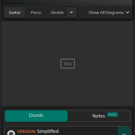
Guitar
Piano
Ukulele
Show
All Diagrams
Chords
Beta
Notes
Simplified
VERSION: