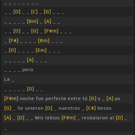
_ _ _ _ _ _ _ _
_ _
[D]
_ _
[C]
_
[G]
_ _ _
_ _ _ _ _
[Bm]
_
[A]
_ _
_ _
[D]
_ _
[G]
_
[F#m]
_ _ _
_
[F#]
_ _ _ _
[Bm]
_ _ _
_
[D]
_ _ _ _
[Em]
_ _ _
_ _ _ _ _
[A]
_ _ _
_ _ _ _ pero
La _
_ _ _ _ _
[D]
_ _
[F#m]
noche fue perfecta entre tú
[G]
y _
[A]
yo
[G]
_ Se unieron
[D]
_ nuestros _
[C#]
besos
[A]
_
[D]
_ _ Mis labios
[F#m]
_ resbalaron al
[D]
_
_