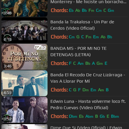
Monterrey - Me hiciste un borracho
(Video Oficial)
Chords:
E
A
B
F
C
C
G
b
b
b
m
m
m
3:46
Banda la Trakalosa - Un Par de
Cerdos (Video Oficial)
Chords:
C
G
C
F
E
A
B
m
m
m
b
b
4:18
BANDA MS - POR MI NO TE
DETENGAS (LETRA)
Chords:
F
C
A
B
A
G
E
m
b
m
3:46
Banda El Recodo De Cruz Lizárraga -
Vas A Llorar Por Mí
Chords:
C
G
F
D
E
A
B
m
m
m
4:59
Edwin Luna - Hasta volverme loco ft.
Pedro Cuevas (Video Oficial)
Chords:
D
E
A
B
G
E
B
bm
b
bm
b
bm
3:52
Dime Que Si (Video Oficial) | Edwin