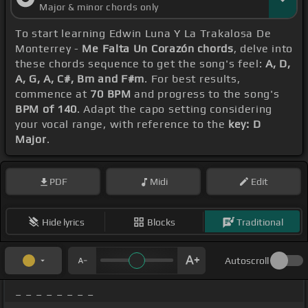
Major & minor chords only
To start learning Edwin Luna Y La Trakalosa De
Monterrey -
Me Falta Un Corazón chords
, delve into
these chords sequence to get the song's feel:
A, D,
A, G, A, C#, Bm and F#m
. For best results,
commence at
70 BPM
and progress to the song's
BPM of 140
. Adapt the capo setting considering
your vocal range, with reference to the
key: D
Major
.
PDF
Midi
Edit
Hide lyrics
Blocks
Traditional
Autoscroll
_ _ _ _ _ _ _ _