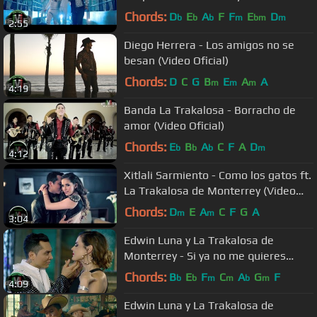
de Monterrey (Video Oficial)
Chords:
D
E
A
F
F
E
D
b
b
b
m
bm
m
2:55
Diego Herrera - Los amigos no se
besan (Video Oficial)
Chords:
D
C
G
B
E
A
A
m
m
m
4:19
Banda La Trakalosa - Borracho de
amor (Video Oficial)
Chords:
E
B
A
C
F
A
D
b
b
b
m
4:12
Xitlali Sarmiento - Como los gatos ft.
La Trakalosa de Monterrey (Video
Oficial)
Chords:
D
E
A
C
F
G
A
m
m
3:04
Edwin Luna y La Trakalosa de
Monterrey - Si ya no me quieres
(Video Oficial)
Chords:
B
E
F
C
A
G
F
b
b
m
m
b
m
4:09
Edwin Luna y La Trakalosa de