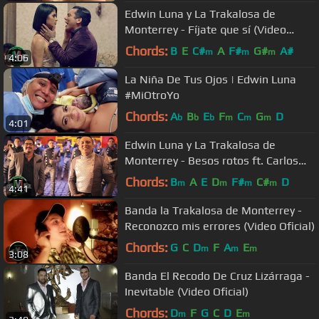
Edwin Luna y La Trakalosa de
Monterrey - Fíjate que sí (Video
Oficial)
Chords:
B
E
C#
A
F#
G#
A#
m
m
m
4:06
La Niña De Tus Ojos | Edwin Luna
#MiOtroYo
Chords:
A
B
E
F
C
G
D
b
b
b
m
m
m
4:01
Edwin Luna y La Trakalosa de
Monterrey - Besos rotos ft. Carlos
Macías (Video Oficial)
Chords:
B
A
E
D
F#
C#
D
m
m
m
m
4:41
Banda la Trakalosa de Monterrey -
Reconozco mis errores (Video Oficial)
Chords:
G
C
D
F
A
E
m
m
m
3:08
Banda El Recodo De Cruz Lizárraga -
Inevitable (Video Oficial)
Chords:
D
F
G
C
D
E
m
m