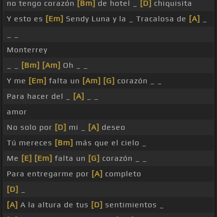
no tengo corazón
[Bm]
de hotel _
[D]
chiquisita
Y esto es
[Em]
Sendy Luna y la _ Tracalosa de
[A]
_
_ _
Monterrey
_ _
[Bm]
[Am]
Oh _ _
Y me
[Em]
falta un
[Am]
[G]
corazón _ _
Para hacer del _
[A]
_ _
amor
No solo por
[D]
mi _
[A]
deseo
Tú mereces
[Bm]
más que el cielo _
Me
[E]
[Em]
falta un
[G]
corazón _ _
Para entregarme por
[A]
completo
[D]
_
[A]
A la altura de tus
[D]
sentimientos _