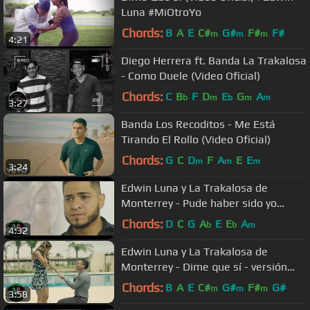
Luna #MiOtroYo
Chords:
B
A
E
C#
G#
F#
F#
m
m
m
4:21
Diego Herrera ft. Banda La Trakalosa
- Como Duele (Video Oficial)
Chords:
C
B
F
D
E
G
A
b
m
b
m
m
3:27
Banda Los Recoditos - Me Está
Tirando El Rollo (Video Oficial)
Chords:
G
C
D
F
A
E
E
m
m
m
3:24
Edwin Luna y La Trakalosa de
Monterrey - Pude haber sido yo
(Video Oficial)
Chords:
D
C
G
A
E
E
A
b
b
m
4:32
Edwin Luna y La Trakalosa de
Monterrey - Dime que sí - versión
banda (Video Oficial)
Chords:
B
A
E
C#
G#
F#
G#
m
m
m
3:58