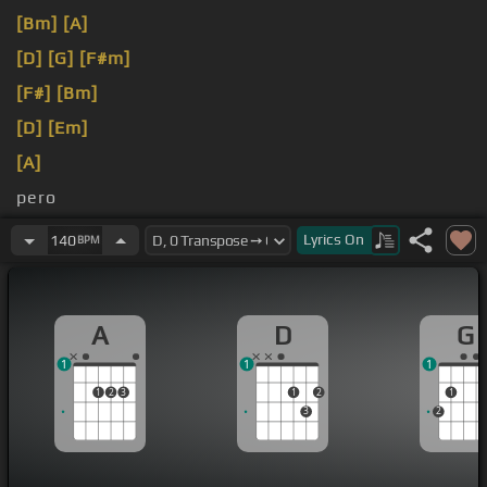
[Bm]
[A]
[D]
[G]
[F#m]
[F#]
[Bm]
[D]
[Em]
[A]
pero
[D]
Lyrics
On
140
BPM
A
D
G
1
1
1
1
2
3
1
2
1
3
2