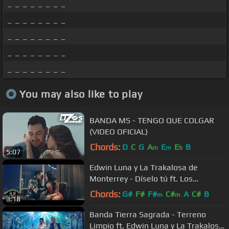
_ _ _ _ _ _ _ _
_ _ _ _ _ _ _ _
_ _ _ _ _ _ _ _
_ _ _ _ _ _ _ _
_ _ _ _ _ _ _ _
You may also like to play
BANDA MS - TENGO QUE COLGAR
(VIDEO OFICIAL)
Chords:
D
C
G
A
E
E
B
m
m
b
5:07
Edwin Luna y La Trakalosa de
Monterrey - Díselo tú ft. Los
Horóscopos de Durango (Video
Chords:
G#
F#
F#
C#
A
C#
B
m
m
3:18
Oficial)
Banda Tierra Sagrada - Terreno
Limpio ft. Edwin Luna y La Trakalosa