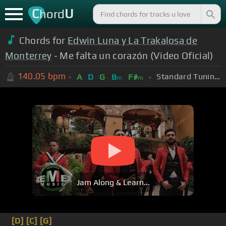
C
U
hord
Chords for
Edwin Luna y La Trakalosa de
Monterrey
- Me falta un corazón (Video Oficial)
140.05
bpm
Standard Tuning (EADGBE)
A
D
G
B
F#
m
m
Jam Along & Learn...
[D]
[C]
[G]