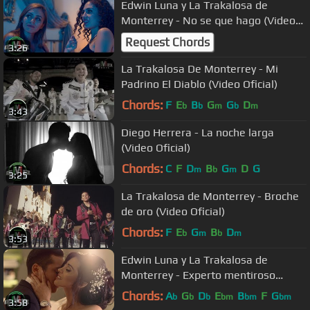
Edwin Luna y La Trakalosa de
Monterrey - No se que hago (Video
Oficial)
Request Chords
3:26
La Trakalosa De Monterrey - Mi
Padrino El Diablo (Video Oficial)
Chords:
F
E
B
G
G
D
b
b
m
b
m
3:43
Diego Herrera - La noche larga
(Video Oficial)
Chords:
C
F
D
B
G
D
G
m
b
m
3:25
La Trakalosa de Monterrey - Broche
de oro (Video Oficial)
Chords:
F
E
G
B
D
b
m
b
m
3:53
Edwin Luna y La Trakalosa de
Monterrey - Experto mentiroso
(Video Oficial)
Chords:
A
G
D
E
B
F
G
b
b
b
bm
bm
bm
3:58