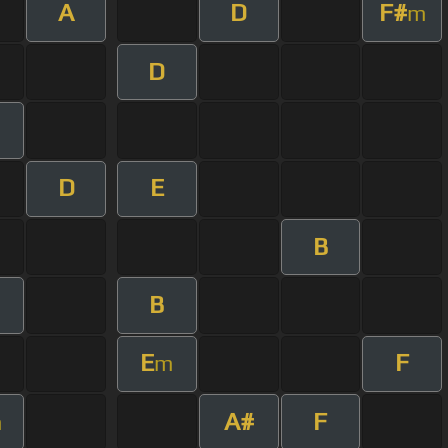
A
D
F#
m
D
D
E
B
B
E
F
m
A#
F
m