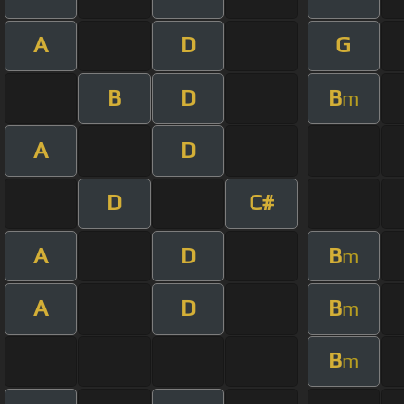
A
D
G
B
D
B
m
A
D
D
C#
A
D
B
m
A
D
B
m
B
m