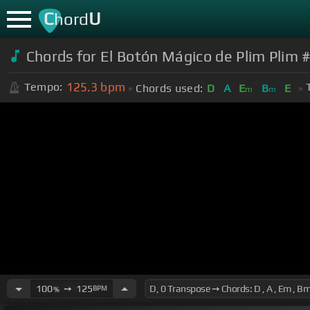
C
U
hord
Chords for El Botón Mágico de Plim Plim #
125.3
bpm
Tempo:
Chords used:
D
A
E
B
E
m
m
100
➙
125
BPM
%