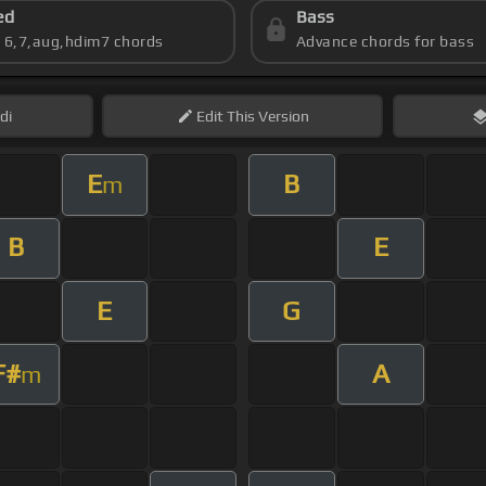
ed
Bass
s 6,7,aug,hdim7 chords
Advance chords for bass
di
Edit
This Version
E
B
m
B
E
E
G
F#
A
m