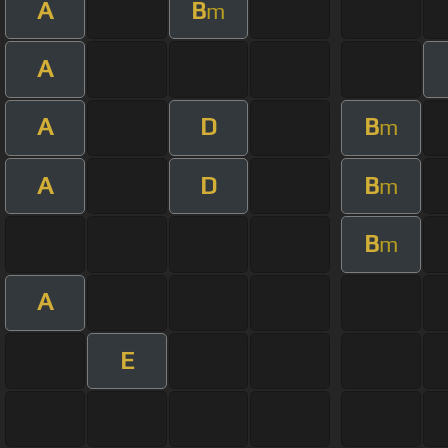
A
B
m
A
A
D
B
m
A
D
B
m
B
m
A
E