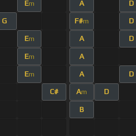
E
A
D
m
G
F#
D
m
E
A
D
m
E
A
m
E
A
D
m
C#
A
D
m
B