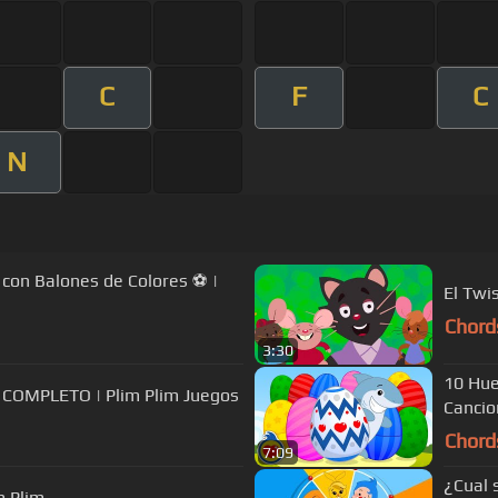
C
F
C
N
 con Balones de Colores ⚽ |
El Twis
Chord
3:30
10 Hue
Spinner de Cumpleaños de Plim Plim | COMPLETO | Plim Plim Juegos
Cancio
Chord
7:09
¿Cual 
m Plim