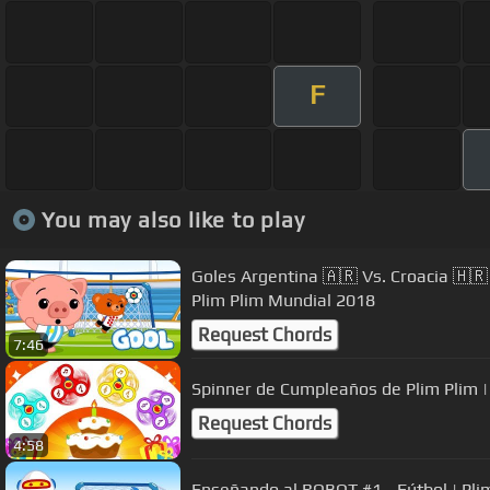
F
You may also like to play
Goles Argentina 🇦🇷 Vs. Croacia 🇭🇷
Plim Plim Mundial 2018
Request Chords
7:46
Request Chords
4:58
Enseñando al ROBOT #1 - Fútbol | Pli