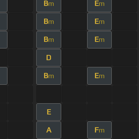
B
E
m
m
B
E
m
m
B
E
m
m
D
B
E
m
m
E
A
F
m