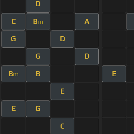
D
C
B
A
m
G
D
G
D
B
B
E
m
E
E
G
C