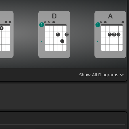
D
A
1
1
1
1
2
1
2
3
3
Show
All Diagrams