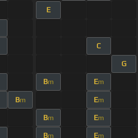
E
C
G
B
E
m
m
B
E
m
m
B
E
m
m
B
E
m
m