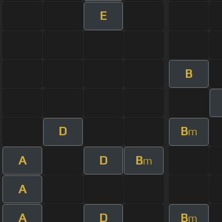
E
B
D
B
m
A
D
B
m
A
A
D
B
m