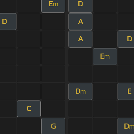
E
D
m
D
A
A
D
E
m
D
E
m
C
G
D