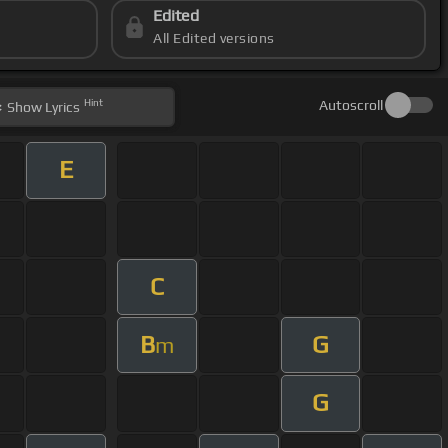
Edited
All Edited versions
Hint
Autoscroll
Show
Lyrics
E
C
B
G
m
G