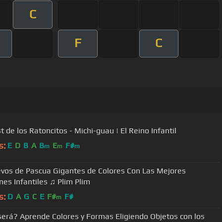
C
F
C
t de los Ratoncitos - Michi-guau | El Reino Infantil
s:
E
D
B
A
B
E
F#
m
m
m
vos de Pascua Gigantes de Colores Con Las Mejores
nes Infantiles ♫ Plim Plim
s:
D
A
G
C
E
F#
F#
m
será? Aprende Colores y Formas Eligiendo Objetos con los