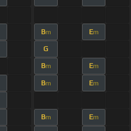
B
E
m
m
G
B
E
m
m
B
E
m
m
B
E
m
m