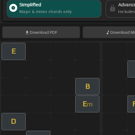
Simplified
Advanc
Major & minor chords only
Include
Download
PDF
Download
Mi
E
B
E
m
D