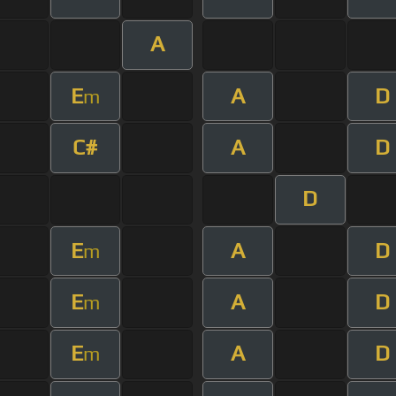
A
E
A
D
m
C#
A
D
D
E
A
D
m
E
A
D
m
E
A
D
m