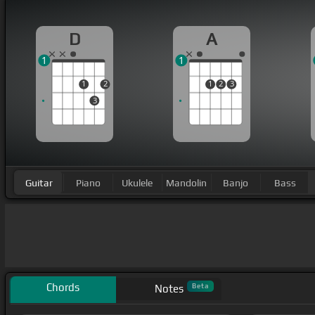
D
A
1
1
1
2
1
2
3
3
Guitar
Piano
Ukulele
Mandolin
Banjo
Bass
Chords
Beta
Notes