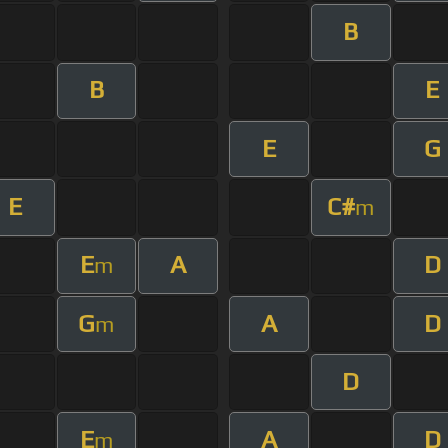
B
B
E
E
G
E
C#
m
E
A
D
m
G
A
D
m
D
E
A
D
m