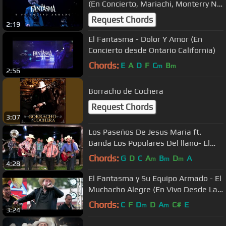
(En Concierto, Mariachi, Monterry N.L
2018) recap
Request Chords
2:19
El Fantasma - Dolor Y Amor (En
Concierto desde Ontario California)
Chords:
E
A
D
F
C
B
m
m
2:56
Borracho de Cochera
Request Chords
3:07
Los Paseños De Jesus Maria ft.
Banda Los Populares Del llano- El
Corrido Del Toco
Chords:
G
D
C
A
B
D
A
m
m
m
4:28
El Fantasma y Su Equipo Armado - El
Muchacho Alegre (En Vivo Desde La
Ciudad)
Chords:
C
F
D
D
A
C#
E
m
m
3:24