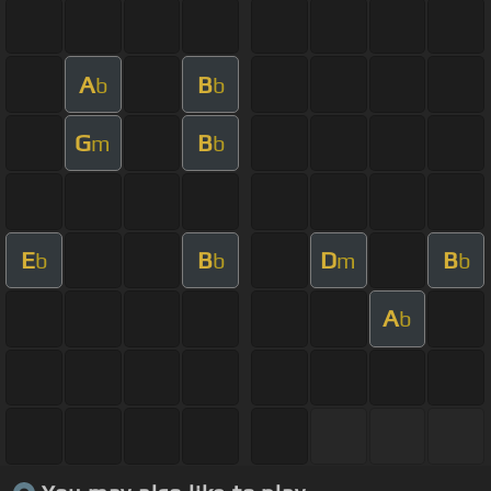
A
B
b
b
G
B
m
b
E
B
D
B
b
b
m
b
A
b