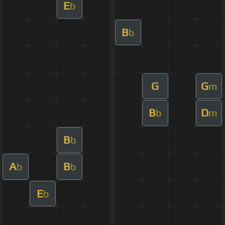
E
b
B
b
G
G
m
B
D
b
m
B
b
A
B
b
b
E
b