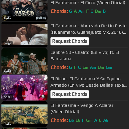
El Fantasma - El Circo (Video Oficial)
Chords:
G
A
A
F
C
D
B
m
m
3:25
El Fantasma - Abrazado De Un Poste
(Huanimaro, Guanajuato Mx. 2018)
recap
Request Chords
2:16
Calibre 50 - Chalito (En Vivo) ft. El
Fantasma
Chords:
G
F
C
E
A
D
G
m
m
m
m
2:39
El Bicho- El Fantasma Y Su Equipo
Armado (En Vivo Desde Dallas Texas
Enero 2017)
Request Chords
6:30
El Fantasma - Vengo A Aclarar
(Video Oficial)
Chords:
B
E
F
G
A
C
A
b
b
m
b
4:25