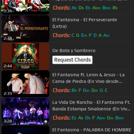
Vivo 2018)
Chords:
A
D
E
A
B
B
b
b
b
bm
bm
b
3:36
El Fantasma - El Perseverante
(Letra)
Chords:
C
G
E
F
D
A
A
m
m
2:48
De Bota y Sombrero
Request Chords
2:44
El Fantasma ft. Lenin & Jesus - La
Cama de Piedra (En Vivo desde
Badiraguato, Sinaloa)
Chords:
B
F
G
D
G
C
b
m
m
2:35
La Vida De Rancho - El Fantasma Ft.
Banda Estampa Sinaloense (En Vivo
Desde Las Pulgas 2016)
Chords:
E
A
D
F
A
G
B
b
b
b
bm
m
bm
3:28
El Fantasma - PALABRA DE HOMBRE