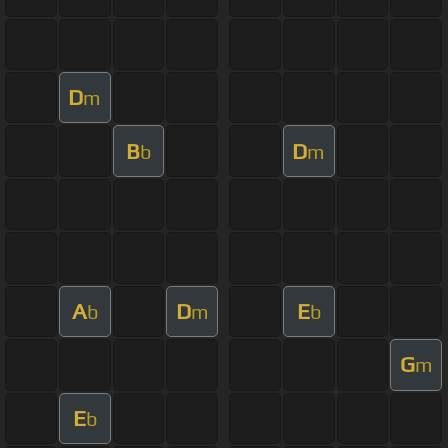
D
m
B
D
b
m
A
D
E
b
m
b
G
m
E
b