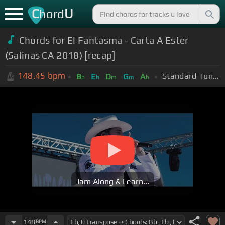
C
U
hord
Chords for El Fantasma - Carta A Ester
(Salinas CA 2018) [recap]
148.45
bpm
Standard Tuning (EADGBE)
B
E
D
G
A
b
b
m
m
b
Jam Along & Learn...
148
BPM