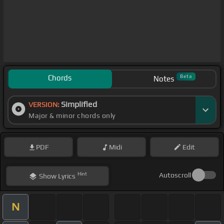
Chords
Beta
Notes
Simplified
VERSION:
Major & minor chords only
PDF
Midi
Edit
Hint
Autoscroll
Show
Lyrics
N