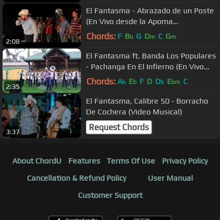
El Fantasma - Abrazado de un Poste
(En Vivo desde la Apoma
Badiraguato)
Chords:
F
B
G
D
C
G
b
m
m
2:08
El Fantasma ft. Banda Los Populares
- Pachanga En El Infierno (En Vivo
2016)
Chords:
A
E
F
D
D
E
C
b
b
b
bm
2:35
El Fantasma, Calibre 50 - Borracho
De Cochera (Video Musical)
Request Chords
3:37
About ChordU
Features
Terms Of Use
Privacy Policy
Cancellation & Refund Policy
User Manual
Customer Support