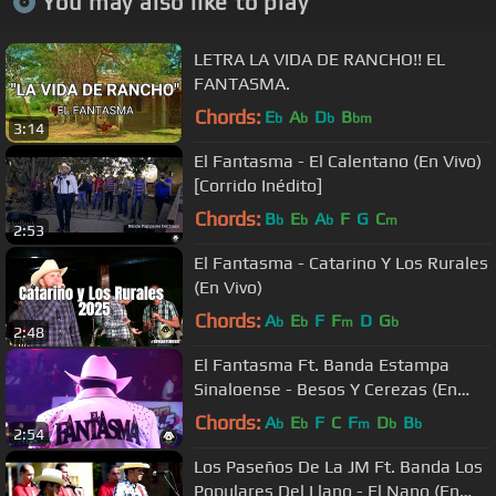
You may also like to play
LETRA LA VIDA DE RANCHO!! EL
FANTASMA.
Chords:
E
A
D
B
b
b
b
bm
3:14
El Fantasma - El Calentano (En Vivo)
[Corrido Inédito]
Chords:
B
E
A
F
G
C
b
b
b
m
2:53
El Fantasma - Catarino Y Los Rurales
(En Vivo)
Chords:
A
E
F
F
D
G
b
b
m
b
2:48
El Fantasma Ft. Banda Estampa
Sinaloense - Besos Y Cerezas (En
Vivo Desde Las Pulgas 2016)
Chords:
A
E
F
C
F
D
B
b
b
m
b
b
2:54
Los Paseños De La JM Ft. Banda Los
Populares Del Llano - El Nano (En