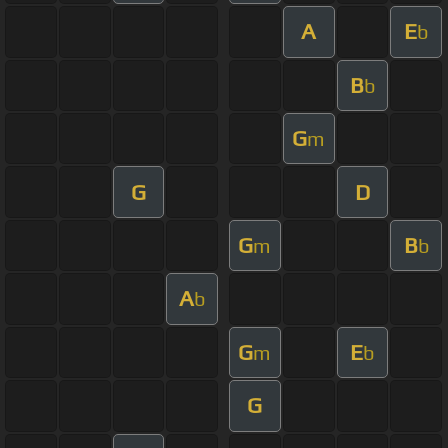
A
E
b
B
b
G
m
G
D
G
B
m
b
A
b
G
E
m
b
G