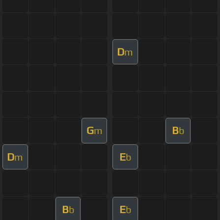
D
m
G
B
m
b
D
E
m
b
B
E
b
b