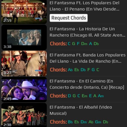
El Fantasma Ft. Los Populares Del
Llano - El Penano (En Vivo Desde
CLN)
Request Chords
2:59
El Fantasma - La Historia De Un
Ranchero (Chicago Ill. All State Arena
2018) recap
Chords:
C
G
F
D
A
D
m
b
3:38
El Fantasma Ft. Banda Los Populares
Del Llano - La Vida De Rancho (En
Vivo 2016)
Chords:
A
E
D
F
G
C
b
b
b
3:27
El Fantasma - En El Camino (En
Concierto desde Ontario, Ca) [Recap]
Chords:
D
G
C
E
E
A
A
m
m
2:49
El Fantasma - El Albañil (Video
Musical)
Chords:
B
E
D
A
G
D
b
b
m
b
m
b
2:38