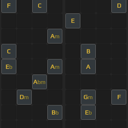
F
C
D
E
A
m
C
B
E
A
A
b
m
A
bm
D
G
F
m
m
B
E
b
b