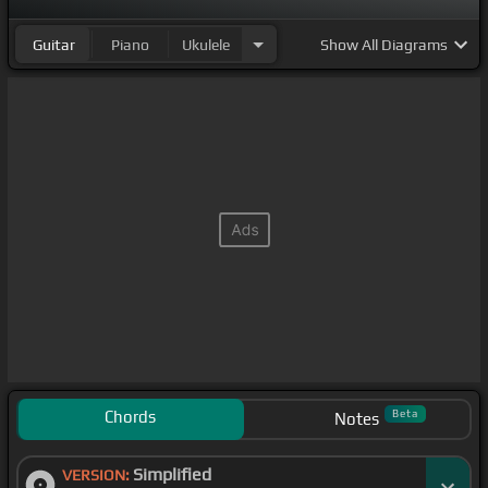
Guitar
Piano
Ukulele
Show
All Diagrams
Chords
Beta
Notes
Simplified
VERSION: