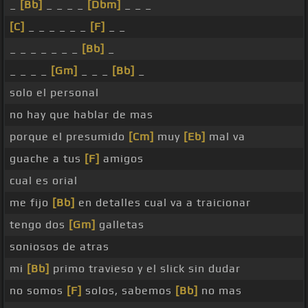
_
[Bb]
_ _ _ _
[Dbm]
_ _ _
[C]
_ _ _ _ _ _
[F]
_ _
_ _ _ _ _ _ _
[Bb]
_
_ _ _ _
[Gm]
_ _ _
[Bb]
_
solo el personal
no hay que hablar de mas
porque el presumido
[Cm]
muy
[Eb]
mal va
guache a tus
[F]
amigos
cual es orial
me fijo
[Bb]
en detalles cual va a traicionar
tengo dos
[Gm]
galletas
soniosos de atras
mi
[Bb]
primo travieso y el slick sin dudar
no somos
[F]
solos, sabemos
[Bb]
no mas