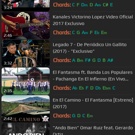
Ciudad)
Chords:
C
F
D
D
A
C#
E
m
m
3:24
Kanales Victorino Lopez Video Oficial
2017 Exclusivo
Chords:
C
G
A
F
E
E
m
b
m
2:46
Legado 7 - De Periódico Un Gallito
(2017) - "Exclusivo"
Chords:
A
B
F#
G
D
B
A#
m
3:32
El Fantasma ft. Banda Los Populares
- Pachanga En El Infierno (En Vivo
2016)
Chords:
A
E
F
D
D
E
C
b
b
b
bm
2:35
En El Camino - El Fantasma [Estreno]
(2017)
Chords:
G
D
C
E
m
2:42
"Ando Bien" Omar Ruiz feat. Gerardo
Ortiz