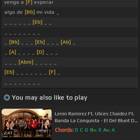
vengo a
[F]
esperar
algo de
[Bb]
mi vida _
_ _ _ _ _ _
[Eb]
_ _
_ _ _ _ _ _ _ _
_
[Bb]
_ _ _
[Eb]
_ _ _
[Ab]
_
_
[A]
_ _ _ _
[D]
_ _ _
_ _ _
[Abm]
_ _ _ _ _
[Eb]
_ _ _ _ _ _ _
[F]
_
_ _ _ _ _ _ _ _
You may also like to play
Lenin Ramirez Ft. Ulices Chaidez Ft.
Banda La Conquista - El Del Blunt De
Mot4 (En Vivo 2017)
Chords:
D
C
G
B
E
A
A
m
m
2:41