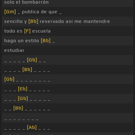
solo el bombarrón
[Gm]
_ publica de que _
sencillo y
[Bb]
reservado asi me mantendre
todo es
[F]
escuela
hago un estilo
[Bb]
_
estudiar
_ _ _ _ _
[Gb]
_ _
_ _ _ _
[Bb]
_ _ _ _
[Gb]
_ _ _ _ _ _ _ _
_ _ _
[Eb]
_ _ _ _ _
_ _ _
[Gb]
_ _ _ _ _
_ _
[Bb]
_ _ _ _ _ _
_ _ _ _ _ _ _ _
_ _ _ _ _
[Ab]
_ _ _