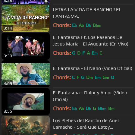
3:28
LETRA LA VIDA DE RANCHO!! EL
FANTASMA.
Chords:
E
A
D
B
b
b
b
bm
3:14
El Fantasma Ft. Los Paseños De
Jesus Maria - El Ayudante (En Vivo)
Chords:
G
D
F
A
E
C
m
3:30
El Fantasma - El Nano (Video Oficial)
Chords:
C
F
G
D
E
G
D
m
m
m
4:09
El Fantasma - Dolor y Amor (Video
Oficial)
Chords:
E
A
D
G
B
B
b
b
b
bm
m
3:55
Los Plebes del Rancho de Ariel
Camacho - Será Que Estoy
Enamorado [Official Video]