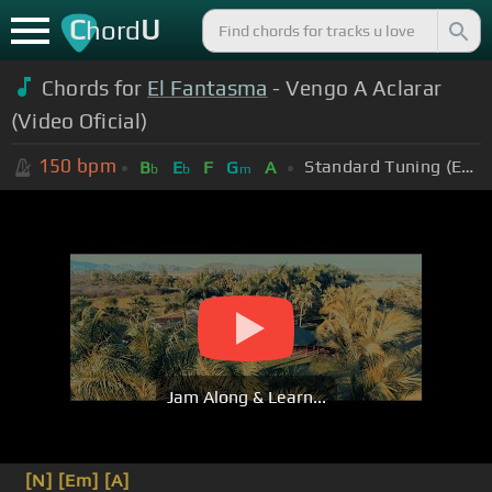
C
U
hord
Chords for
El Fantasma
- Vengo A Aclarar
(Video Oficial)
150
bpm
Standard Tuning (EADGBE)
B
E
F
G
A
b
b
m
Jam Along & Learn...
[N]
[Em]
[A]