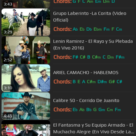
Chords:
G
F
C
A
E
D
D
m
m
m
3:43
Grupo Laberinto -La Corita (Video
Oficial)
Chords:
A
E
D
E
F
F
C
b
b
b
bm
m
m
3:29
Lenin Ramirez - El Rayo y Su Plebada
(En Vivo 2016)
Chords:
F#
C#
B
C#
C
D
F#
m
m
m
2:52
ARIEL CAMACHO - HABLEMOS
Chords:
B
E
A
C#
D#
G#
C#
m
m
3:10
Calibre 50 - Corrido De Juanito
Chords:
E
A
B
G
G
C
F
b
b
b
m
m
m
4:45
El Fantasma y Su Equipo Armado - El
Muchacho Alegre (En Vivo Desde La