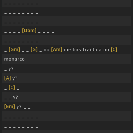
_ _ _ _ _ _ _ _
_ _ _ _ _ _ _ _
_ _ _ _ _ _ _ _
_ _ _ _
[Dbm]
_ _ _ _
_ _ _ _ _ _ _ _
_
[Gm]
_ _
[G]
_ no
[Am]
me has traído a un
[C]
monarco
_ y?
[A]
y?
_
[C]
_
_ _ y?
[Em]
y? _ _
_ _ _ _ _ _ _ _
_ _ _ _ _ _ _ _