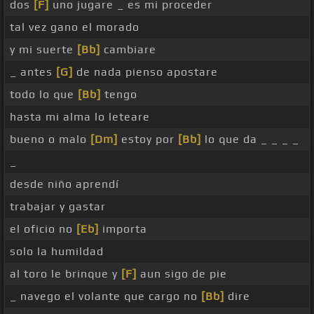
dos
[F]
uno jugare _ es mi proceder
tal vez gano el morado
y mi suerte
[Bb]
cambiare
_ antes
[G]
de nada pienso apostare
todo lo que
[Bb]
tengo
hasta mi alma lo leteare
bueno o malo
[Dm]
estoy por
[Bb]
lo que da _ _ _ _
_
desde niño aprendí
trabajar y gastar
el oficio no
[Eb]
importa
solo la humildad
al toro le brinque y
[F]
aun sigo de pie
_ navego el volante que cargo no
[Bb]
dire