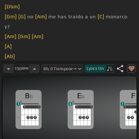
[Dbm]
[Gm]
[G]
no
[Am]
me has traído a un
[C]
monarco
y?
[Am]
[Gm]
[Am]
[A]
[Ab]
[A]
Lyrics
On
150
BPM
B
E
F
b
b
1
6
1
1
1
1
1
1
1
1
1
1
1
2
2
3
4
2
3
4
3
4