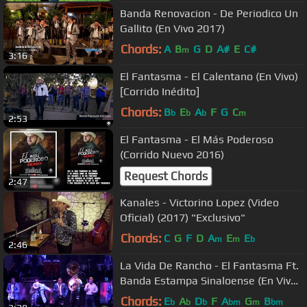
Banda Renovacion - De Periodico Un
Gallito (En Vivo 2017)
Chords:
A
B
G
D
A#
E
C#
m
3:16
El Fantasma - El Calentano (En Vivo)
[Corrido Inédito]
Chords:
B
E
A
F
G
C
b
b
b
m
2:53
El Fantasma - El Más Poderoso
(Corrido Nuevo 2016)
Request Chords
2:47
Kanales - Victorino Lopez (Video
Oficial) (2017) "Exclusivo"
Chords:
C
G
F
D
A
E
E
m
m
b
2:46
La Vida De Rancho - El Fantasma Ft.
Banda Estampa Sinaloense (En Vivo
Desde Las Pulgas 2016)
Chords:
E
A
D
F
A
G
B
b
b
b
bm
m
bm