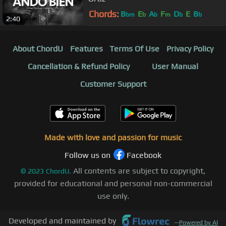
Chords:
B
E
A
F
D
E
B
bm
b
b
m
b
b
2:40
About ChordU
Features
Terms Of Use
Privacy Policy
Cancellation & Refund Policy
User Manual
Customer Support
Made with love and passion for music
Follow us on
Facebook
All contents are subject to copyright,
©
2023
ChordU.
provided for educational and personal non-commercial
use only.
Developed and maintained by
—
Powered by AI