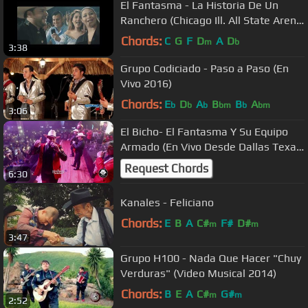
El Fantasma - La Historia De Un
Ranchero (Chicago Ill. All State Arena
2018) recap
Chords:
C
G
F
D
A
D
m
b
3:38
Grupo Codiciado - Paso a Paso (En
Vivo 2016)
Chords:
E
D
A
B
B
A
b
b
b
bm
b
bm
3:06
El Bicho- El Fantasma Y Su Equipo
Armado (En Vivo Desde Dallas Texas
Enero 2017)
Request Chords
6:30
Kanales - Feliciano
Chords:
E
B
A
C#
F#
D#
m
m
3:47
Grupo H100 - Nada Que Hacer "Chuy
Verduras" (Video Musical 2014)
Chords:
B
E
A
C#
G#
m
m
2:52