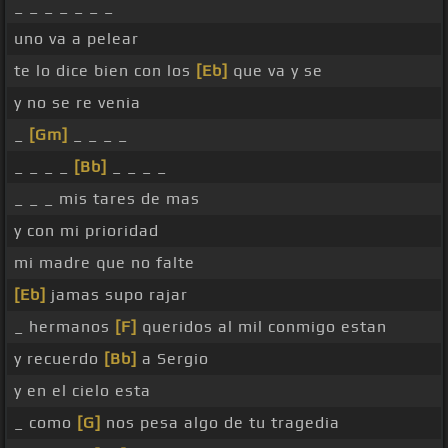
_ _ _ _ _ _ _
uno va a pelear
te lo dice bien con los
[Eb]
que va y se
y no se re venia
_
[Gm]
_ _ _ _
_ _ _ _
[Bb]
_ _ _ _
_ _ _ mis tares de mas
y con mi prioridad
mi madre que no falte
[Eb]
jamas supo rajar
_ hermanos
[F]
queridos al mil conmigo estan
y recuerdo
[Bb]
a Sergio
y en el cielo esta
_ como
[G]
nos pesa algo de tu tragedia