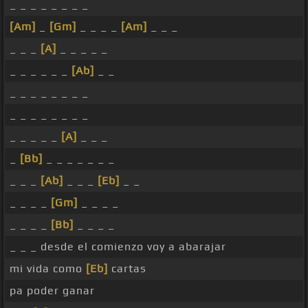
_ _ _ _ _ _ _ _
[Am]
_
[Gm]
_ _ _ _
[Am]
_ _ _
_ _ _
[A]
_ _ _ _ _
_ _ _ _ _ _
[Ab]
_ _
_ _ _ _ _ _ _ _
_ _ _ _ _ _ _ _
_ _ _ _ _
[A]
_ _ _
_
[Bb]
_ _ _ _ _ _ _
_ _ _
[Ab]
_ _ _
[Eb]
_ _
_ _ _ _
[Gm]
_ _ _ _
_ _ _ _
[Bb]
_ _ _ _
_ _ _ desde el comienzo voy a abarajar
mi vida como
[Eb]
cartas
pa poder ganar