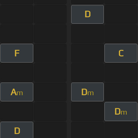
D
F
C
A
D
m
m
D
m
D