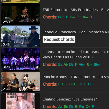
T3R Elemento - Mis Prioridades - En Vi
Chords:
G
F
C
D
E
A
D
m
m
m
2:50
Leonel el Ranchero - Los Chismes y Ni
Request Chords
5:43
La Vida De Rancho - El Fantasma Ft.
Vivo Desde Las Pulgas 2016)
Chords:
E
A
D
F
A
G
B
b
b
b
bm
m
bm
3:28
Poncho Konos - T3R Elemento - En Vi
Chords:
F
G
E
B
D
G
D
m
b
b
m
2:44
Chalino Sanchez "Los Chismes"
Chords:
A
E
D
G
F
C
F
b
b
b
m
m