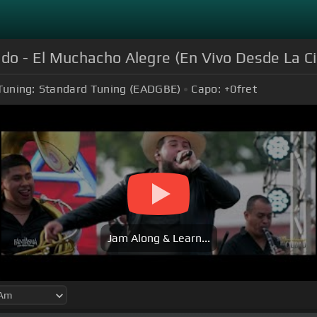
do - El Muchacho Alegre (En Vivo Desde La C
Tuning:
Standard Tuning (EADGBE)
Capo:
+0
fret
Jam Along & Learn...