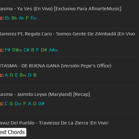
tasma - Ya Ves (En Vivo) [Exclusivo Para AfinarteMusic]
s:
E
B
A
F
F
b
b
b
m
Ramirez Ft. Regulo Caro - Somos Gente De Z4mbad4 (En Vivo
s:
F#
D#
C#
B
F
D#
A#
m
m
TASMA - DE BUENA GANA (Versión Pepe's Office)
s:
A
G
E
B
D
B
m
tasma - Jaimito Leyva (Maryland) [Recap]
s:
C
G
D
F
A
D
G#
m
avoz Del Pueblo - Traviezoz De La Zierra |En Vivo|
est Chords