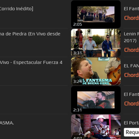
Corrido Inédito]
El Fan
Chord
2:05
ma de Piedra (En Vivo desde
Lenin 
2017)
Chord
3:31
Vivo - Espectacular Fuerza 4
EL FAN
Chord
3:24
El Fan
Chord
2:31
TASMA.
El Port
Requ
4:07