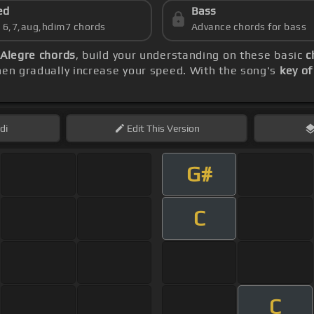
ed
Bass
s 6,7,aug,hdim7 chords
Advance chords for bass
Alegre chords
, build your understanding on these basic
c
hen gradually increase your speed. With the song's
key of
di
Edit
This Version
G#
C
C