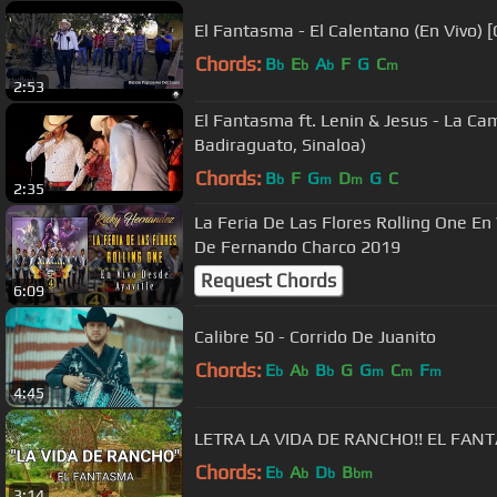
El Fantasma - El Calentano (En Vivo) [
Chords:
B
E
A
F
G
C
b
b
b
m
2:53
El Fantasma ft. Lenin & Jesus - La Ca
Badiraguato, Sinaloa)
Chords:
B
F
G
D
G
C
b
m
m
2:35
La Feria De Las Flores Rolling One En 
De Fernando Charco 2019
Request Chords
6:09
Calibre 50 - Corrido De Juanito
Chords:
E
A
B
G
G
C
F
b
b
b
m
m
m
4:45
LETRA LA VIDA DE RANCHO!! EL FAN
Chords:
E
A
D
B
b
b
b
bm
3:14