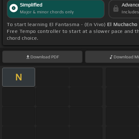
Simplified
Advanc
Major & minor chords only
Include
To start learning El Fantasma - (En Vivo)
El Muchacho 
Free Tempo controller to start at a slower pace and t
chord choice.
Download
PDF
Download
Mi
N