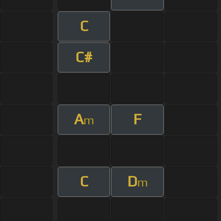
C
C#
A
F
m
C
D
m