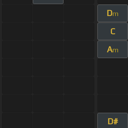
D
m
C
A
m
D#