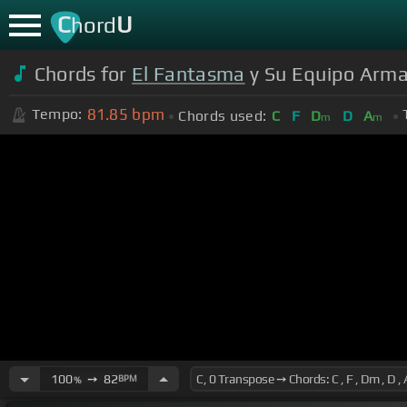
C
U
hord
Chords for
El Fantasma
y Su Equipo Arma
81.85
bpm
Tempo:
Chords used:
C
F
D
D
A
m
m
100
➙
82
BPM
%