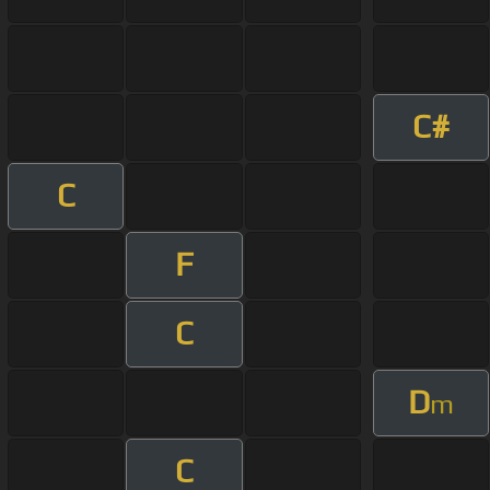
C#
C
F
C
D
m
C