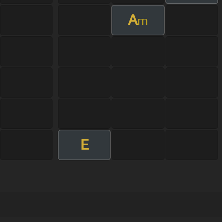
A
m
E