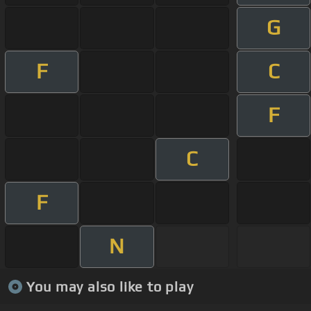
G
F
C
F
C
F
N
You may also like to play