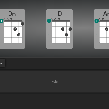
D
D
A
m
1
1
1
1
2
1
2
2
3
3