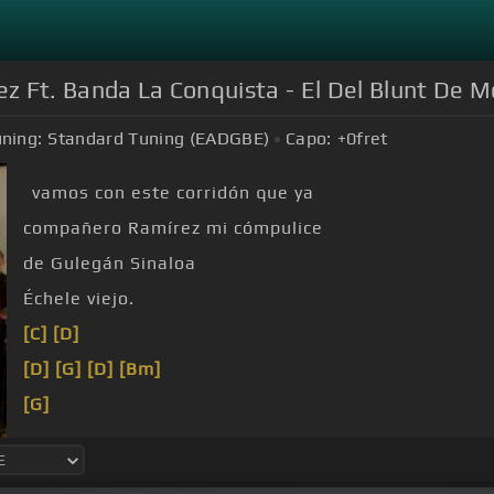
ez Ft. Banda La Conquista - El Del Blunt De 
ning:
Standard Tuning (EADGBE)
Capo:
+0
fret
vamos con este corridón que ya
compañero Ramírez mi cómpulice
de Gulegán Sinaloa
Échele viejo.
[C]
[D]
[D]
[G]
[D]
[Bm]
[G]
[E]
[G]