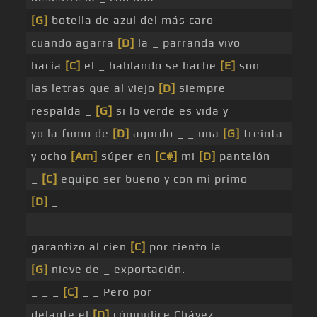
[G]
botella de azul del más caro
cuando agarra
[D]
la _ parranda vivo
hacia
[C]
el _ hablando se hache
[E]
son
las letras que al viejo
[D]
siempre
respalda _
[G]
si lo verde es vida y
yo la fumo de
[D]
agordo _ _ una
[G]
treinta
y ocho
[Am]
súper en
[C#]
mi
[D]
pantalón _
_
[C]
equipo ser bueno y con mi primo
[D]
_
_ _ _ _ _ _ _
garantizo al cien
[C]
por ciento la
[G]
nieve de _ exportación.
_ _ _
[C]
_ _ Pero por
delante el
[D]
cómpulice Chávez.