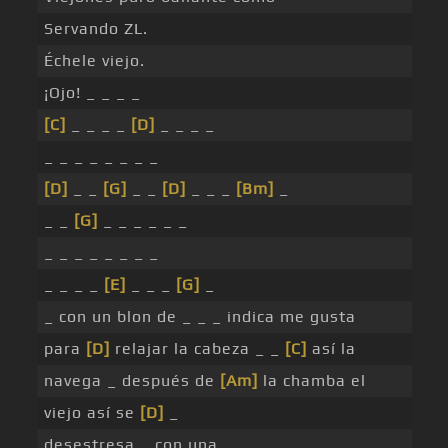
Servando ZL.
Échele viejo.
¡Ojo! _ _ _ _
[C]
_ _ _ _
[D]
_ _ _ _
_ _ _ _ _ _ _ _
[D]
_ _
[G]
_ _
[D]
_ _ _
[Bm]
_
_ _
[G]
_ _ _ _ _ _
_ _ _ _ _ _ _ _
_ _ _ _
[E]
_ _ _
[G]
_
_ con un blon de _ _ _ indica me gusta
para
[D]
relajar la cabeza _ _
[C]
así la
navega _ después de
[Am]
la chamba el
viejo así se
[D]
_
desestresa _ con una