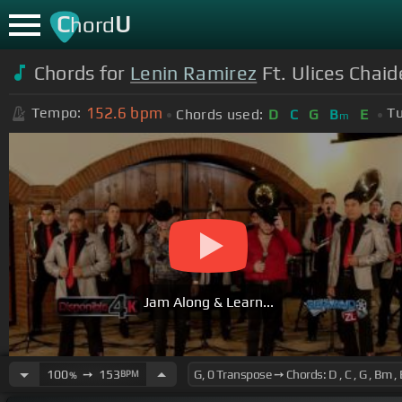
C
U
hord
Chords for
Lenin Ramirez
Ft. Ulices Chaid
152.6
bpm
Tempo:
Tu
Chords used:
D
C
G
B
E
m
Jam Along & Learn...
100
➙
153
BPM
%