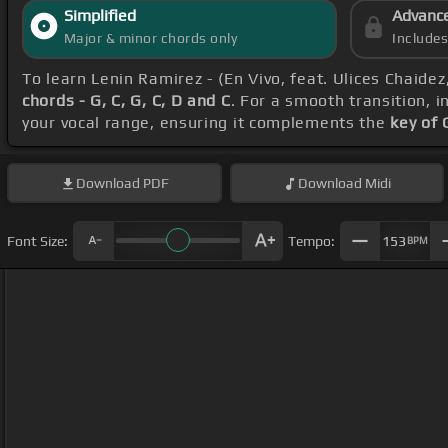
Simplified
Advanc
Major & minor chords only
Include
To learn Lenin Ramirez - (En Vivo, feat. Ulices Chaide
chords - G, C, G, C, D and C
. For a smooth transition, i
your vocal range, ensuring it complements the
key of 
Download
PDF
Download
Midi
Font Size:
Tempo:
153
BPM