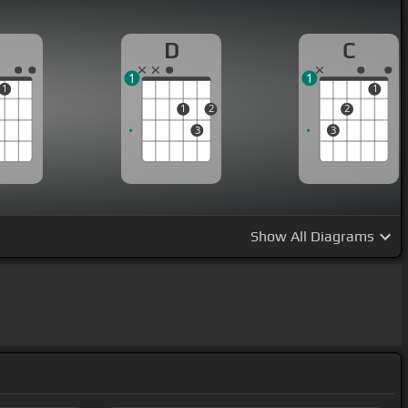
D
C
1
1
1
1
1
2
2
3
3
Show
All Diagrams