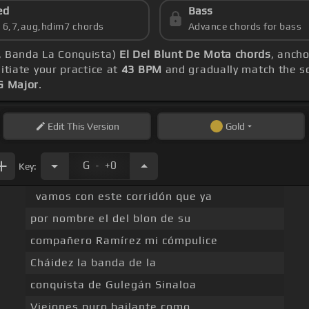
ed
Bass
s 6,7,aug,hdim7 chords
Advance chords for bass
z, Banda La Conquista)
El Del Blunt De Mota chords
, anch
nitiate your practice at
43 BPM
and gradually match the s
G Major
.
Edit
This Version
Gold
.
G
+0
Key:
vamos con este corridón que ya
por nombre el del blon de su
compañero Ramírez mi cómpulice
Cháidez la banda de la
conquista de Gulegán Sinaloa
Viejones puro bailante como