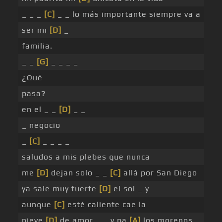
_ _ _
[C]
_ _ lo más importante siempre va a
ser mi
[D]
_
familia.
_ _
[G]
_ _ _ _
¿Qué
pasa?
en el _ _
[D]
_ _
_ negocio
_
[C]
_ _ _ _
saludos a mis plebes que nunca
me
[D]
dejan solo _ _
[C]
allá por San Diego
ya sale muy fuerte
[D]
el sol _ y
aunque
[C]
esté caliente cae la
nieve
[D]
de amor _ _ y pa
[A]
los morenos