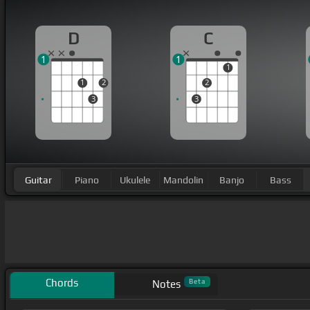
D
C
1
1
1
1
2
2
3
3
Guitar
Piano
Ukulele
Mandolin
Banjo
Bass
Chords
Beta
Notes