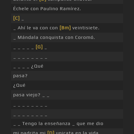
Échele con Paulino Ramírez.
[C]
_
_ Ahí le va con con
[Bm]
veintisiete.
_ Mándala conquista con Coromó.
_ _ _ _ _
[G]
_
_ _ _ _ _ _ _ _
_ _ _ _ ¿Qué
pasa?
¿Qué
pasa viejo? _ _
_ _ _ _ _ _ _ _
_ _ _ _ _ _ _ _
_ _ Tengo la enseñanza _ que me dio
mi padrita mi
[D]
unicata en la vida