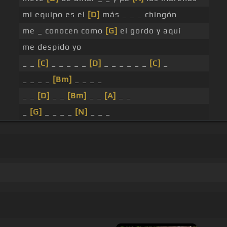
mi equipo es el
[D]
más _ _ _ chingón
me _ conocen como
[G]
el gordo y aquí
me despido yo
_ _
[C]
_ _ _ _ _
[D]
_ _ _ _ _ _
[C]
_
_ _ _ _
[Bm]
_ _ _ _
_ _
[D]
_ _
[Bm]
_ _
[A]
_ _
_
[G]
_ _ _ _
[N]
_ _ _