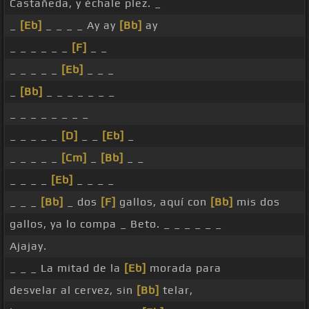
Castañeda, y échale plez. _
_
[Eb]
_ _ _ _ Ay ay
[Bb]
ay
_ _ _ _ _ _
[F]
_ _
_ _ _ _ _
[Eb]
_ _ _
_
[Bb]
_ _ _ _ _ _ _
_ _ _ _ _ _ _ _
_ _ _ _ _
[D]
_ _
[Eb]
_
_ _ _ _ _
[Cm]
_
[Bb]
_ _
_ _ _ _
[Eb]
_ _ _ _
_ _ _
[Bb]
_ dos
[F]
gallos, aquí con
[Bb]
mis dos
gallos, ya lo compa _ Beto. _ _ _ _ _ _
Ajajay.
_ _ _ La mitad de la
[Eb]
morada para
desvelar al cervez, sin
[Bb]
telar,