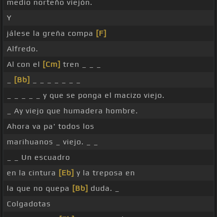
medio norteño viejón.
Y
jálese la greña compa
[F]
Alfredo.
Al con el
[Cm]
tren _ _ _
_
[Bb]
_ _ _ _ _ _ _
_ _ _ _ _ y que se ponga el macizo viejo.
_ Ay viejo que humadera hombre.
Ahora va pa' todos los
marihuanos _ viejo. _ _
_ _ Un escuadro
en la cintura
[Eb]
y la treposa en
la que no quepa
[Bb]
duda. _
Colgadotas