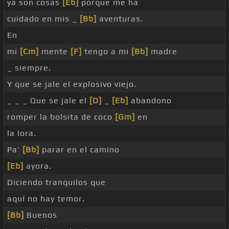
ya son cosas
[Eb]
porque me ha
cuidado en mis _
[Bb]
aventuras.
En
mi
[Cm]
mente
[F]
tengo a mi
[Bb]
madre
_ siempre.
Y que se jale el explosivo viejo.
_ _ _ Que se jale el
[D]
_
[Eb]
abandono
romper la bolsita de coco
[Gm]
en
la lora.
Pa'
[Bb]
parar en el camino
[Eb]
ayora.
Diciendo tranquilos que
aquí no hay temor.
[Bb]
Buenos