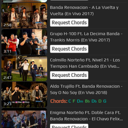
Banda Renovacion - A La Vuelta y
Vuelta (En Vivo 2017)
Request Chords
2:58
Grupo H-100 Ft. La Decima Banda -
Trankis Morris (En Vivo 2017)
Request Chords
3:11
Colmillo Norteño Ft. Nivel 21 - Los
Tiempos Han Cambiado (En Vivo
2017)
Request Chords
2:47
Aldo Trujillo Ft. Banda Renovacion -
Soy O No Soy (En Vivo 2018)
Chords:
C
F
D
B
D
D
G
m
b
b
3:23
Enigma Norteño Ft. Doble Cara Ft.
Banda Renovacion - El Chavo Felix
(En Vivo)
Request Chords