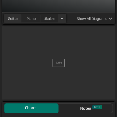
Guitar
Piano
Ukulele
Show
All Diagrams
Chords
Beta
Notes