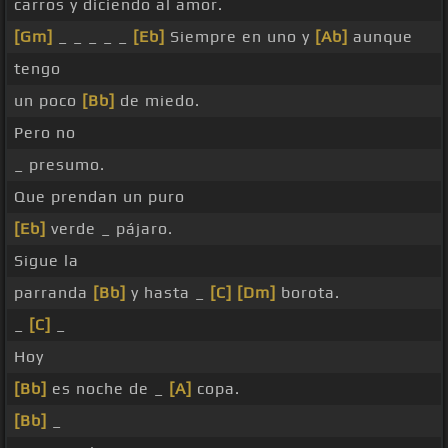
carros y diciendo al amor.
[Gm]
_ _ _ _ _
[Eb]
Siempre en uno y
[Ab]
aunque
tengo
un poco
[Bb]
de miedo.
Pero no
_ presumo.
Que prendan un puro
[Eb]
verde _ pájaro.
Sigue la
parranda
[Bb]
y hasta _
[C]
[Dm]
borota.
_
[C]
_
Hoy
[Bb]
es noche de _
[A]
copa.
[Bb]
_