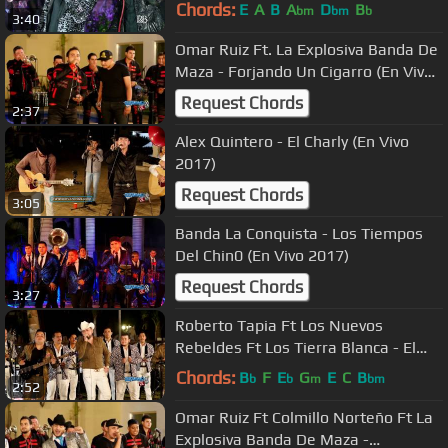
Joven (Video 2017) "Exclusivo"
Chords:
E
A
B
A
D
B
bm
bm
b
3:40
Omar Ruiz Ft. La Explosiva Banda De
Maza - Forjando Un Cigarro (En Vivo
2017)
Request Chords
2:37
Alex Quintero - El Charly (En Vivo
2017)
Request Chords
3:05
Banda La Conquista - Los Tiempos
Del Chin0 (En Vivo 2017)
Request Chords
3:27
Roberto Tapia Ft Los Nuevos
Rebeldes Ft Los Tierra Blanca - El
Cumpl34ños Del M0ch0m0 (En Vivo
Chords:
B
F
E
G
E
C
B
b
b
m
bm
2:52
2018)
Omar Ruiz Ft Colmillo Norteño Ft La
Explosiva Banda De Maza -