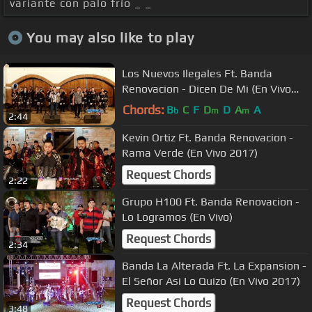
variante con palo frío _ _
You may also like to play
Los Nuevos Ilegales Ft. Banda
Renovacion - Dicen De Mi (En Vivo
2017)
Chords:
B
C
F
D
D
A
A
b
m
m
2:44
Kevin Ortiz Ft. Banda Renovacion -
Rama Verde (En Vivo 2017)
Request Chords
2:22
Grupo H100 Ft. Banda Renovacion -
Lo Logramos (En Vivo)
Request Chords
2:34
Banda La Alterada Ft. La Expansion -
El Señor Asi Lo Quizo (En Vivo 2017)
Request Chords
3:48