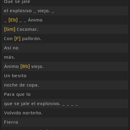
Que se jale
el explosivo _ viejo. _
_
[Eb]
_ _ Ánimo
[Gm]
Cocomar.
Con
[F]
palbrón.
Así no
más.
Ánimo
[Bb]
viejo.
Un besito
noche de copa.
Para que lo
que se jale el explosivo. _ _ _ _
Volvido norteño.
Fierro