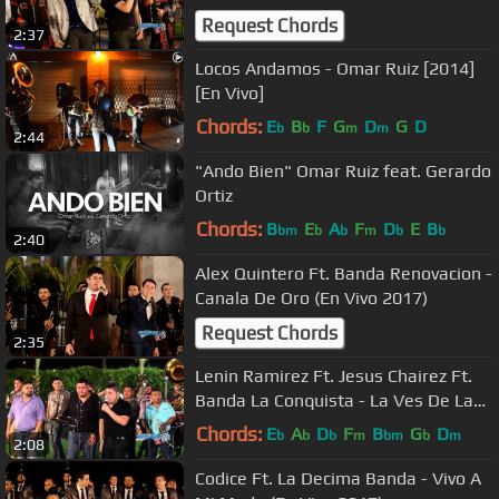
Navegando Por Los Cielos(En Vivo
Request Chords
2:37
2017)
Locos Andamos - Omar Ruiz [2014]
[En Vivo]
Chords:
E
B
F
G
D
G
D
b
b
m
m
2:44
"Ando Bien" Omar Ruiz feat. Gerardo
Ortiz
Chords:
B
E
A
F
D
E
B
bm
b
b
m
b
b
2:40
Alex Quintero Ft. Banda Renovacion -
Canala De Oro (En Vivo 2017)
Request Chords
2:35
Lenin Ramirez Ft. Jesus Chairez Ft.
Banda La Conquista - La Ves De Las
Huertas (En Vivo 2015)
Chords:
E
A
D
F
B
G
D
b
b
b
m
bm
b
m
2:08
Codice Ft. La Decima Banda - Vivo A