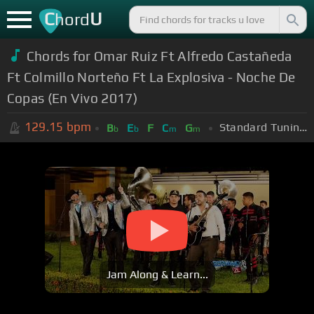
C
U
hord
Chords for Omar Ruiz Ft Alfredo Castañeda
Ft Colmillo Norteño Ft La Explosiva - Noche De
Copas (En Vivo 2017)
129.15
bpm
Standard Tuning (EADGBE)
B
E
F
C
G
b
b
m
m
Jam Along & Learn...