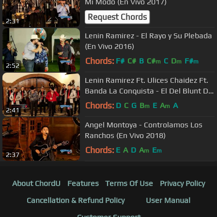
Mi Modo (En Vivo 2017)
Request Chords
2:31
Lenin Ramirez - El Rayo y Su Plebada
(En Vivo 2016)
Chords:
F#
C#
B
C#
C
D
F#
m
m
m
2:52
Lenin Ramirez Ft. Ulices Chaidez Ft.
Banda La Conquista - El Del Blunt De
Mot4 (En Vivo 2017)
Chords:
D
C
G
B
E
A
A
m
m
2:41
Angel Montoya - Controlamos Los
Ranchos (En Vivo 2018)
Chords:
E
A
D
A
E
m
m
2:37
About ChordU
Features
Terms Of Use
Privacy Policy
Cancellation & Refund Policy
User Manual