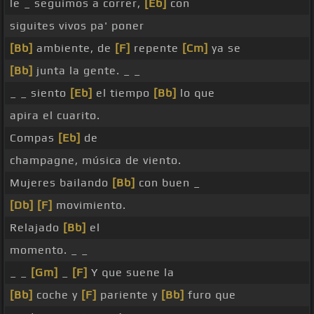
le _ seguimos a correr,
[Eb]
con
siguites vivos pa' poner
[Bb]
ambiente, de
[F]
repente
[Cm]
ya se
[Bb]
junta la gente. _ _
_ _ siento
[Eb]
el tiempo
[Bb]
lo que
apira el cuarito.
Compas
[Eb]
de
champagne, música de viento.
Mujeres bailando
[Bb]
con buen _
[Db]
[F]
movimiento.
Relajado
[Bb]
el
momento. _ _
_ _
[Gm]
_
[F]
Y que suene la
[Bb]
coche y
[F]
pariente y
[Bb]
furo que