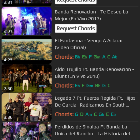
2:31
Banda Renovacion - Te Deseo Lo
Mejor (En Vivo 2017)
Request Chords
2:31
El Fantasma - Vengo A Aclarar
(Video Oficial)
Chords:
B
E
F
G
A
C
A
b
b
m
b
4:25
Aldo Trujillo Ft. Banda Renovacion -
Blunt (En Vivo 2018)
Chords:
E
F
G
B
G
C
b
m
b
2:30
Legado 7 Ft. Fuerza Regida Ft. Hijos
De Garcia- Radicamos En South
Central [Inedita En Vivo]
Chords:
G
D
A
C
G
E
E
m
b
b
3:36
Perdidos de Sinaloa Ft Banda La
Unica del Rancho - La Historia del