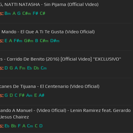
G, NATTI NATASHA - Sin Pijama (Official Video)
s:
B
A
G
C#
F#
C#
m
m
 Mando - El Que A Ti Te Gusta (Video Oficial)
s:
E
A
F#
G#
B
C#
D#
m
m
m
m
s - Corrido De Benito (2016) [Official Video] "EXCLUSIVO"
s:
D
G
A
F
E
D
C
m
b
b
m
canes De Tijuana - El Centenario (Video Oficial)
s:
G
D
C
F#
A
E
A#
m
ando A Manuel - (Video Oficial) - Lenin Ramirez feat. Gerardo
 Jesus Chairez
s:
E
B
F
A
C
C
D
b
b
m