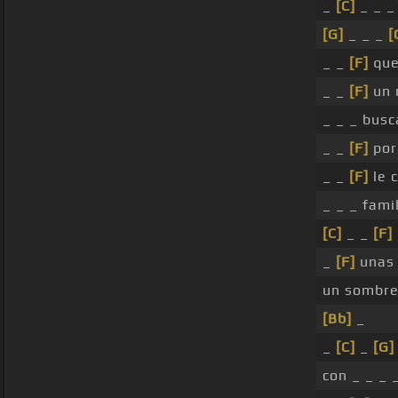
_
[C]
_ _ _
[G]
_ _ _
[
_ _
[F]
que
_ _
[F]
un 
_ _ _ busc
_ _
[F]
por
_ _
[F]
le 
_ _ _ fami
[C]
_ _
[F]
_
[F]
unas 
un sombre
[Bb]
_
_
[C]
_
[G]
con _ _ _ 