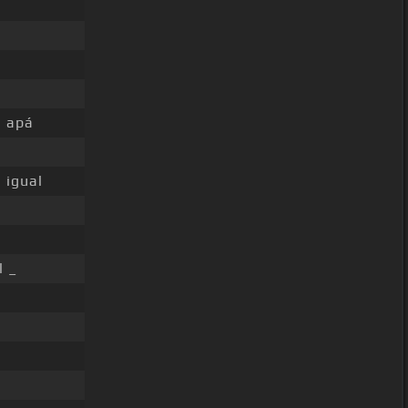
 apá
 igual
l _