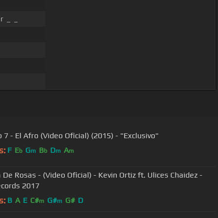
r _ _
7 - El Afro (Video Oficial) (2015) - "Exclusivo"
s:
F
E
G
B
D
A
b
m
b
m
m
De Rosas - (Video Oficial) - Kevin Ortiz ft. Ulices Chaidez -
cords 2017
s:
B
A
E
C#
G#
G#
D
m
m