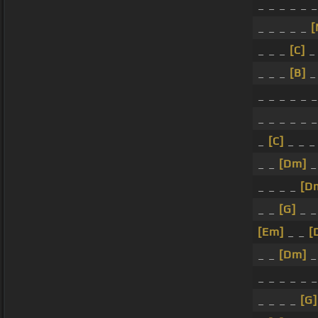
_ _ _ _ _ _
_ _ _ _ _
[
_ _ _
[C]
_ 
_ _ _
[B]
_
_ _ _ _ _ _
_ _ _ _ _ _
_
[C]
_ _ _
_ _
[Dm]
_
_ _ _ _
[D
_ _
[G]
_ 
[Em]
_ _
[
_ _
[Dm]
_ _ _ _ _ _
_ _ _ _
[G]