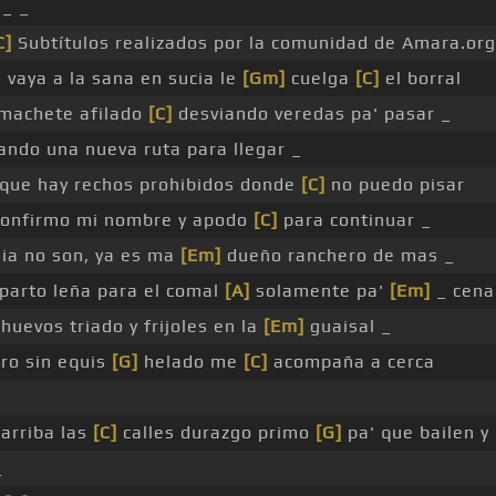
 _ _
C]
Subtítulos realizados por la comunidad de Amara.org
 vaya a la sana en sucia le
[Gm]
cuelga
[C]
el borral
machete afilado
[C]
desviando veredas pa' pasar _
ando una nueva ruta para llegar _
que hay rechos prohibidos donde
[C]
no puedo pisar
confirmo mi nombre y apodo
[C]
para continuar _
lia no son, ya es ma
[Em]
dueño ranchero de mas _
parto leña para el comal
[A]
solamente pa'
[Em]
_ cena
huevos triado y frijoles en la
[Em]
guaisal _
ro sin equis
[G]
helado me
[C]
acompaña a cerca
arriba las
[C]
calles durazgo primo
[G]
pa' que bailen y
_