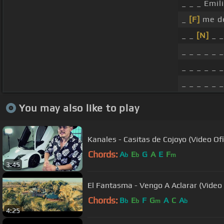
_ _ _ Emi
_
[F]
me de
_ _
[N]
_ _
_ _ _ _ _ _
_ _ _ _ _ _
_ _ _ _ _ _
You may also like to play
Kanales - Casitas de Cojoyo (Video Ofi
Chords:
A
E
G
A
E
F
b
b
m
3:45
El Fantasma - Vengo A Aclarar (Video O
Chords:
B
E
F
G
A
C
A
b
b
m
b
4:25