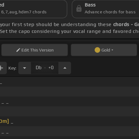
ed
Bass
s 6,7,aug,hdim7 chords
Advance chords for bass
 your first step should be understanding these
chords - G
 Set the capo considering your vocal range and favored c
Edit
This Version
Gold
.
Db
+0
Key:
_
 _ _
Dm]
_
_ _