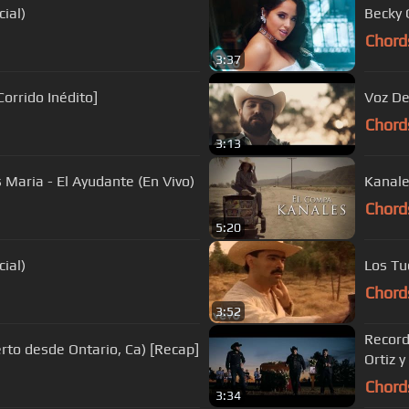
ial)
Becky 
Chord
3:37
Corrido Inédito]
Voz De
Chord
3:13
Maria - El Ayudante (En Vivo)
Kanale
Chord
5:20
ial)
Los Tu
Chord
3:52
Record
rto desde Ontario, Ca) [Recap]
Ortiz y
Chord
3:34