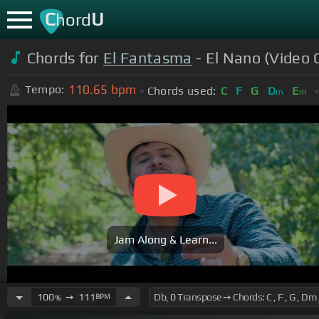
C
U
hord
Chords for
El Fantasma
- El Nano (Video O
110.65
bpm
Tempo:
Chords used:
C
F
G
D
E
m
m
Jam Along & Learn...
100
➙
111
BPM
%