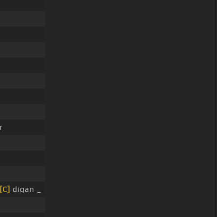
r
[C]
digan _