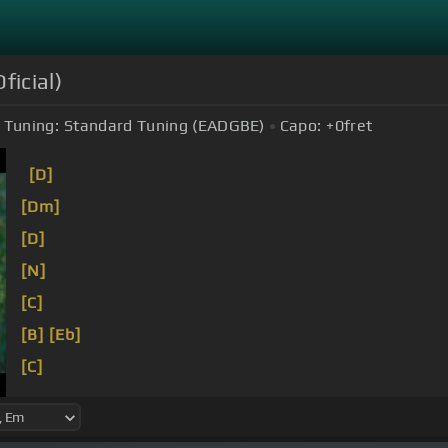
ficial)
Tuning:
Standard Tuning (EADGBE)
Capo:
+0
fret
[D]
[Dm]
[D]
[N]
[C]
[B]
[Eb]
[C]
[Dm]
[C]