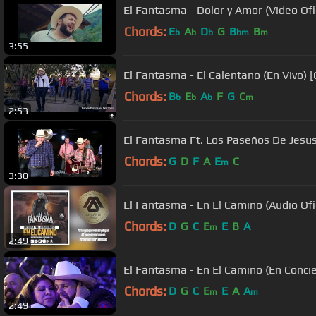
El Fantasma - Dolor y Amor (Video Ofic
Chords:
E
A
D
G
B
B
b
b
b
bm
m
3:55
El Fantasma - El Calentano (En Vivo) [
Chords:
B
E
A
F
G
C
b
b
b
m
2:53
El Fantasma Ft. Los Paseños De Jesus 
Chords:
G
D
F
A
E
C
m
3:30
El Fantasma - En El Camino (Audio Ofic
Chords:
D
G
C
E
E
B
A
m
2:49
El Fantasma - En El Camino (En Concie
Chords:
D
G
C
E
E
A
A
m
m
2:49