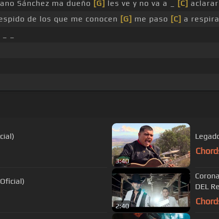
liano Sánchez ma dueño
[G]
les ve y no va a _
[C]
aclarar
spido de los que me conocen
[G]
me paso
[C]
a respira
 _ _
cial)
Legado 
Chord
3:40
Corona 
ficial)
DEL Re
Chord
2:40