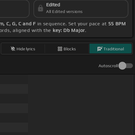
Edited
All Edited versions
m, C, G, C and F
in sequence. Set your pace at
55 BPM
hords, aligned with the
key: Db Major
.
Hide lyrics
Blocks
Traditional
Autoscroll