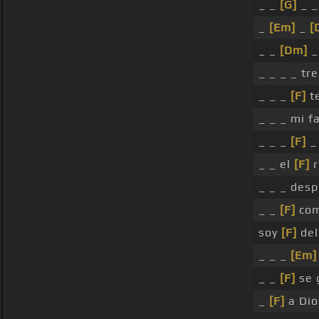
_ _
[G]
_ 
_
[Em]
_
[
_ _
[Dm]
_
_ _ _ _ tr
_ _ _
[F]
te
_ _ _ mi f
_ _ _
[F]
_ 
_ _ el
[F]
r
_ _ _ desp
_ _
[F]
com
soy
[F]
del
_ _ _
[Em]
_ _
[F]
se 
_
[F]
a Dio