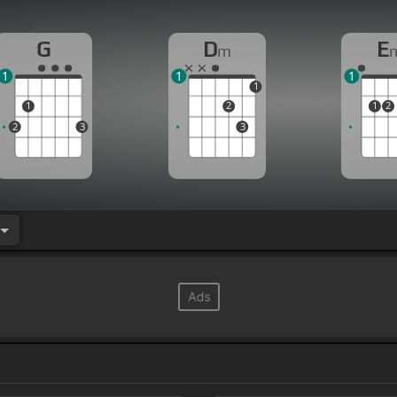
G
D
E
m
1
1
1
1
1
2
1
2
2
3
3