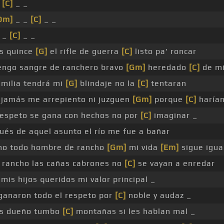
_
[C]
_ _
Dm]
_ _
[C]
_ _
 _
[C]
_ _
es quince
[G]
el rifle de guerra
[C]
listo pa' roncar
ngo sangre de ranchero bravo
[Gm]
heredado
[C]
de mi
amilia tendrá mi
[G]
blindaje no la
[C]
tentaran
jamás me arrepiento ni juzguen
[Gm]
porque
[C]
harían
espeto se gana con hechos no por
[C]
imaginar _
ués de aquel asunto el río me fue a bañar
o todo hombre de rancho
[Gm]
mi vida
[Em]
sigue igua
 rancho las cañas cabrones no
[C]
se vayan a enredar
mis hijos queridos mi valor principal _
ganaron todo el respeto por
[C]
noble y audaz _
s dueño tumbo
[C]
montañas si les hablan mal _