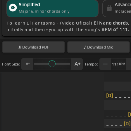
Simplified
Advanc
Major & minor chords only
Include
To learn El Fantasma - (Video Oficial)
El Nano chords
,
initially and then sync up with the song's
BPM of 111
.
Download
PDF
Download
Midi
Font Size:
Tempo:
111
BPM
_ _ _ _ _ 
_ _ _ _ _ _
[D]
_ _ _ _
_ _ _ _ _ _
_ _ _ _ _
[
_ _ _ _
[D]