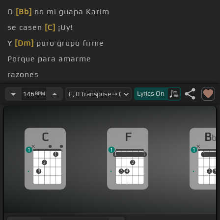
O
[Bb]
no mi guapa Karim
se casen
[C]
¡Uy!
Y
[Dm]
puro grupo firme
Porque para amarme
razones
doble
Lyrics
On
146
BPM
C
F
B
b
1
1
1
1
1
1
1
1
1
1
1
2
2
3
3
4
2
3