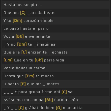
Hasta los suspiros
Que me
[C]
_ arrebataste
Y tu
[Dm]
corazón simple
Le pasó hasta el perro
Voy a
[Bb]
envenenarte
_ Y no
[Dm]
te _ imaginas
Que a la
[C]
encran te _ echaste
[Em]
Que en tu
[Bb]
perra vida
Vas a hallar la calma
Hasta que
[Em]
te muera
O hasta
[F]
que me _ mates
_ _ _ Y pura grupa firme Ahí
[C]
va
Así suena mi compa
[Bb]
Cariño León
_ Y _ _
[C]
grábatelo bien
[G]
mamacita