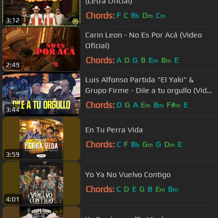
(Letra Oficial)
Chords:
F
C
B
D
C
b
m
m
3:12
Carin Leon - No Es Por Acá (Video
Oficial)
Chords:
A
D
G
B
E
B
E
m
m
2:49
Luis Alfonso Partida "El Yaki" &
Grupo Firme - Dile a tu orgullo (Video
Oficial) - Yakifest 4
Chords:
D
G
A
E
B
F#
E
m
m
m
3:44
En Tu Perra Vida
Chords:
C
F
B
G
G
D
E
b
m
m
3:59
Yo Ya No Vuelvo Contigo
Chords:
C
D
E
G
B
E
B
m
m
4:01