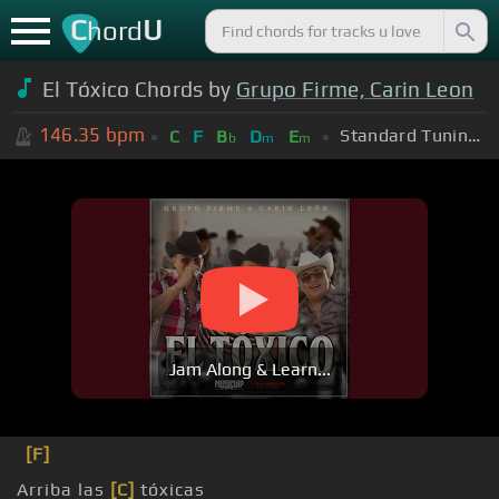
C
U
hord
El Tóxico Chords by
Grupo Firme, Carin Leon
146.35
bpm
Standard Tuning (EADGBE)
C
F
B
D
E
b
m
m
Jam Along & Learn...
[F]
Arriba las
[C]
tóxicas