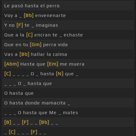
Le pasó hasta el perro
Voy a _
[Bb]
envenenarte
Y no
[F]
te _ imaginas
Que a la
[C]
encran te _ echaste
Que en tu
[Gm]
perra vida
Vas a
[Bb]
hallar la calma
[Abm]
Hasta que
[Em]
me muera
[C]
_ _ _ _ O _ hasta
[N]
que _
_ _ _ O _ hasta que
O hasta que
O hasta donde mamacita _
_ _ _ O hasta que Me _ mates
[B]
_ _
[F]
_ _
[Bb]
_ _
_
[C]
_ _ _
[F]
_ _