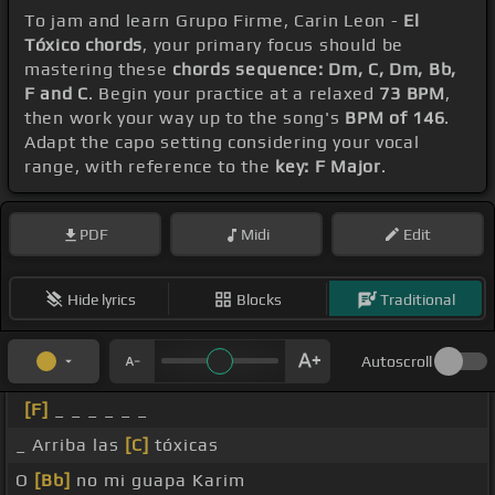
To jam and learn Grupo Firme, Carin Leon -
El
Tóxico chords
, your primary focus should be
mastering these
chords sequence: Dm, C, Dm, Bb,
F and C
. Begin your practice at a relaxed
73 BPM
,
then work your way up to the song's
BPM of 146
.
Adapt the capo setting considering your vocal
range, with reference to the
key: F Major
.
PDF
Midi
Edit
Hide lyrics
Blocks
Traditional
Autoscroll
[F]
_ _ _ _ _ _
_ Arriba las
[C]
tóxicas
O
[Bb]
no mi guapa Karim