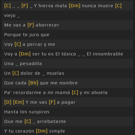
[C]
_ _
[F]
_ Y hierva mala
[Dm]
nunca muere
[C]
viejo _
Me vas a
[F]
aborrecer
Porque te juro que
Voy
[C]
a perrar y me
Voy a
[Dm]
ser tu ex El tóxico _ _ El innombrable
Una _ pesadilla
Un
[C]
dolor de _ muelas
Que cada
[Bb]
que me nombre
Pa' recordarme a mi mamá
[C]
y mi abuela
[D]
[Em]
Y me vas
[F]
a pagar
Hasta los suspiros
Que me
[C]
_ arrebataste
Y tu corazón
[Dm]
simple