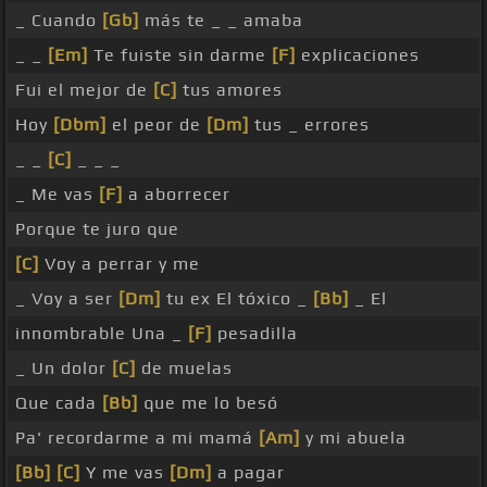
_ Cuando
[Gb]
más te _ _ amaba
_ _
[Em]
Te fuiste sin darme
[F]
explicaciones
Fui el mejor de
[C]
tus amores
Hoy
[Dbm]
el peor de
[Dm]
tus _ errores
_ _
[C]
_ _ _
_ Me vas
[F]
a aborrecer
Porque te juro que
[C]
Voy a perrar y me
_ Voy a ser
[Dm]
tu ex El tóxico _
[Bb]
_ El
innombrable Una _
[F]
pesadilla
_ Un dolor
[C]
de muelas
Que cada
[Bb]
que me lo besó
Pa' recordarme a mi mamá
[Am]
y mi abuela
[Bb]
[C]
Y me vas
[Dm]
a pagar