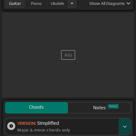
Guitar
Piano
Ukulele
Show
All Diagrams
Chords
Beta
Notes
Simplified
VERSION:
Major & minor chords only