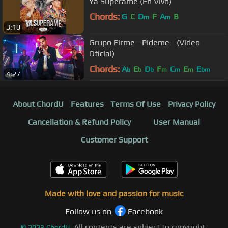
Ya Supérame (En Vivo)
Chords:
G
C
D
F
A
B
m
m
3:10
Grupo Firme - Pideme - (Video
Oficial)
Chords:
A
E
D
F
C
E
E
b
b
b
m
m
m
bm
4:27
About ChordU
Features
Terms Of Use
Privacy Policy
Cancellation & Refund Policy
User Manual
Customer Support
Made with love and passion for music
Follow us on
Facebook
All contents are subject to copyright,
©
2023
ChordU.