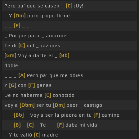
Pero pa' que se casen _
[C]
¡Uy! _
_ Y
[Dm]
puro grupo firme
_ _
[F]
_ _
_ Porque para _ amarme
Te di
[C]
mil _ razones
[Gm]
Voy a darte el _
[Bb]
doble
_ _ _
[A]
Pero pa' que me odies
Y
[G]
con
[F]
ganas
De no haberme
[C]
conocido
Voy a
[Dbm]
ser tu
[Dm]
peor _ castigo
_ _
[Bb]
_ Voy a ser la piedra en tu
[F]
camino
_ _
[B]
_
[C]
_ Te _ _
[F]
daba mi vida _
_ Y te valió
[C]
madre