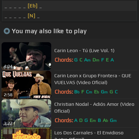
_ _ _ _ _
[Eb]
_
_ _ _ _ _
[N]
_
You may also like to play
Carin Leon - Tú (Live Vol. 1)
Chords:
G
C
A
D
F
E
A
m
m
4:04
Carin Leon x Grupo Frontera - QUE
VUELVAS (Video Oficial)
Chords:
B
F
C
E
G
G
C
b
m
b
m
2:58
Christian Nodal - Adiós Amor (Video
Oficial)
Chords:
A
D
G
E
B
A
G
m
b
m
3:22
Los Dos Carnales - El Envidioso