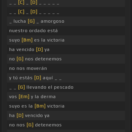
_ _
[C]
_
[D]
_ _ _ _ _
_ _
[C]
_
[D]
_ _ _ _ _
_ lucha
[G]
_ amorgoso
nuestro ordado está
suyo
[Bm]
es la victoria
ha vencido
[D]
ya
no
[G]
nos detenemos
no nos moverán
y tú estás
[D]
aquí _ _
_ _
[G]
llevando el pescado
vos
[Em]
y la derma
suyo es la
[Bm]
victoria
ha
[D]
vencido ya
no nos
[G]
detenemos