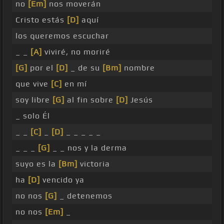
no
[Em]
nos moverán
Cristo estás
[D]
aquí
los queremos escuchar
_ _
[A]
viviré, no moriré
[G]
por el
[D]
_ de su
[Bm]
nombre
que vive
[C]
en mí
soy libre
[G]
al fin sobre
[D]
Jesús
_ solo Él
_ _
[C]
_
[D]
_ _ _ _ _
_ _ _
[G]
_ _ nos y la derma
suyo es la
[Bm]
victoria
ha
[D]
vencido ya
no nos
[G]
_ detenemos
no nos
[Em]
_