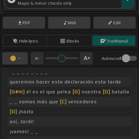
Major & minor chords only
PDF
Midi
Edit
Hide lyrics
Blocks
Traditional
Autoscroll
_ _ _ _ _ _ _ _
queremos hacer esta declaración esta tarde
[G#m]
él es el que pelea
[G]
nuestra
[D]
batalla
_ _ somos más que
[C]
vencedores
[D]
¡hazlo
así, Jordi!
¡vamos! _ _