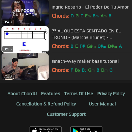
Ingrid Rosario - El Poder De Tu Amor
Chords:
D
G
C
E
B
A
B
m
m
m
9:43
7° AL QUE ESTA SENTADO EN EL
TRONO - (Marcos Brunet) -
TUTORIAL BAJO / BASS
Chords:
B
E
F#
G#
C#
D#
A
m
m
m
9:55
sinach-Way maker bass tutorial
Chords:
F
B
E
G
B
D
G
b
b
m
m
7:38
About ChordU
Features
Terms Of Use
Privacy Policy
Cancellation & Refund Policy
User Manual
Customer Support