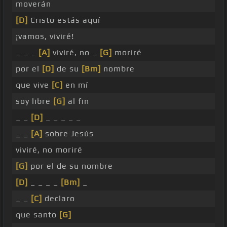
moverán
[D]
Cristo estás aquí
¡vamos, viviré!
_ _ _
[A]
viviré, no _
[G]
moriré
por el
[D]
de su
[Bm]
nombre
que vive
[C]
en mí
soy libre
[G]
al fin
_ _
[D]
_ _ _ _ _
_ _
[A]
sobre Jesús
viviré, no moriré
[G]
por el de su nombre
[D]
_ _ _ _
[Bm]
_
_ _
[C]
declaro
que santo
[G]