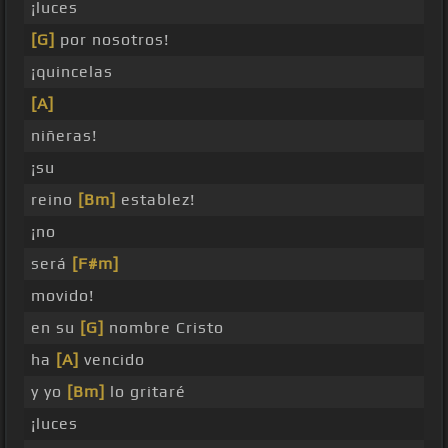
¡luces
[G]
por nosotros!
¡quincelas
[A]
niñeras!
¡su
reino
[Bm]
establez!
¡no
será
[F#m]
movido!
en su
[G]
nombre Cristo
ha
[A]
vencido
y yo
[Bm]
lo gritaré
¡luces