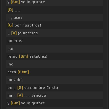
y
[Bm]
yo lo gritaré
[D]
_ _
_ ¡luces
[G]
por nosotros!
_
[A]
¡quincelas
niñeras!
¡su
reino
[Bm]
establez!
¡no
será
[F#m]
movido!
en _
[G]
su nombre Cristo
ha _
[A]
_ _ vencido
y
[Bm]
yo lo gritaré