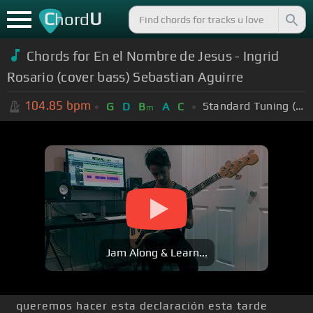
C
U
hord
Chords for En el Nombre de Jesus - Ingrid
Rosario (cover bass) Sebastian Aguirre
104.85
bpm
Standard Tuning (EADGBE)
G
D
B
A
C
m
Jam Along & Learn...
queremos hacer esta declaración esta tarde