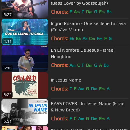
(Bass Cover by Godzsoujah)
Chords:
F
A
C
D
G
E
B
m
m
m
b
6:27
Ingrid Rosario - Que se llene tu casa
(En Vivo Miami)
Chords:
E
B
A
C
F
F
G
b
b
b
m
m
4:11
En El Nombre De Jesus - Israel
Houghton
Chords:
A
C
F
D
G
A
B
m
m
b
6:16
In Jesus Name
Chords:
C
F
A
G
D
E
A
m
m
m
6:23
BASS COVER | In Jesus Name (Israel
& New Breed)
Chords:
F
C
A
G
D
E
A
m
m
m
6:51