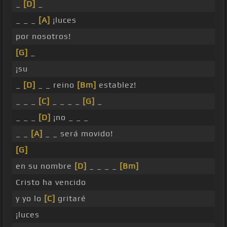
_
[D]
_
_ _ _
[A]
¡luces
por nosotros!
[G]
_
¡su
_
[D]
_ _ reino
[Bm]
establez!
_ _ _
[C]
_ _ _ _
[G]
_
_ _ _
[D]
¡no _ _ _
_ _
[A]
_ _ será movido!
[G]
en su nombre
[D]
_ _ _ _
[Bm]
Cristo ha vencido
y yo lo
[C]
gritaré
¡luces