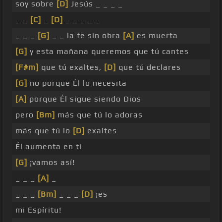
soy sobre
[D]
Jesús _ _ _ _
_ _
[C]
_
[D]
_ _ _ _ _
_ _ _
[G]
_ _ la fe sin obra
[A]
es muerta
[G]
y esta mañana queremos que tú cantes
[F#m]
que tú exaltes,
[D]
que tú declares
[G]
no porque Él lo necesita
[A]
porque Él sigue siendo Dios
pero
[Bm]
más que tú lo adoras
más que tú lo
[D]
exaltes
Él aumenta en ti
[G]
¡vamos así!
_ _ _
[A]
_
_ _ _
[Bm]
_ _ _
[D]
¡es
mi Espíritu!