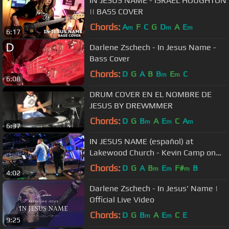
IN JESUS NAME - ISRAEL HOUGHTON
|| BASS COVER
Chords:
A
F
C
G
D
A
E
m
m
m
6:17
Darlene Zschech - In Jesus Name -
Bass Cover
Chords:
D
G
A
B
B
E
C
m
m
6:08
DRUM COVER EN EL NOMBRE DE
JESUS BY DREWMMER
Chords:
D
G
B
A
E
C
A
m
m
m
6:37
IN JESUS NAME (español) at
Lakewood Church - Kevin Camp on
Drums - 🔥🔥🔥
Chords:
D
G
A
B
E
F#
B
m
m
m
4:02
Darlene Zschech - In Jesus' Name |
Official Live Video
Chords:
D
G
B
A
E
C
E
m
m
9:25