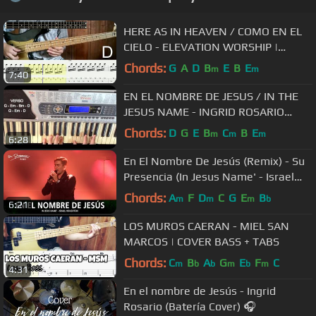
HERE AS IN HEAVEN / COMO EN EL
CIELO - ELEVATION WORSHIP |
COVER BASS
Chords:
G
A
D
B
E
B
E
m
m
7:40
EN EL NOMBRE DE JESUS / IN THE
JESUS NAME - INGRID ROSARIO
TUTORIAL PIANO
Chords:
D
G
E
B
C
B
E
m
m
m
6:28
En El Nombre De Jesús (Remix) - Su
Presencia (In Jesus Name' - Israel
Houghton) - Español
Chords:
A
F
D
C
G
E
B
m
m
m
b
6:21
LOS MUROS CAERAN - MIEL SAN
MARCOS | COVER BASS + TABS
Chords:
C
B
A
G
E
F
C
m
b
b
m
b
m
4:31
En el nombre de Jesús - Ingrid
Rosario (Batería Cover) 🎧