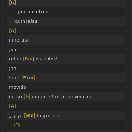
[G]
_
_ _ por nosotros!
_ ¡quincelas
[A]
niñeras!
¡su
reino
[Bm]
establez!
¡no
será
[F#m]
movido!
en su
[G]
nombre Cristo ha vencido
[A]
_
_ y yo
[Bm]
lo gritaré
_
[D]
_