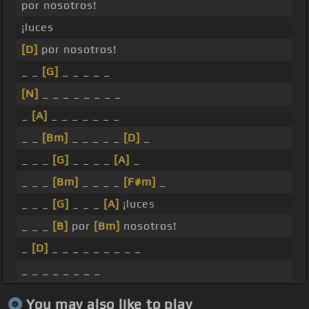
por nosotros!
¡luces
[D]
por nosotros!
_ _
[G]
_ _ _ _ _
[N]
_ _ _ _ _ _ _ _
_
[A]
_ _ _ _ _ _ _
_ _
[Bm]
_ _ _ _ _
[D]
_
_ _ _
[G]
_ _ _ _
[A]
_
_ _ _
[Bm]
_ _ _ _
[F#m]
_
_ _ _
[G]
_ _ _
[A]
¡luces
_ _ _
[B]
por
[Bm]
nosotros!
_
[D]
_ _ _ _ _ _ _ _ _
_ _ _ _ _ _ _ _
You may also like to play