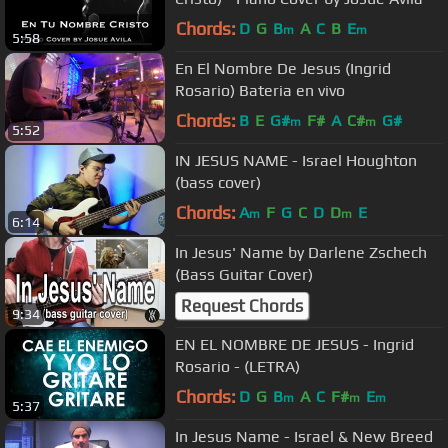
Chords:
D
G
B
A
C
B
E
m
m
5:58
En El Nombre De Jesus (Ingrid
Rosario) Bateria en vivo
Chords:
B
E
G#
F#
A
C#
G#
m
m
5:52
IN JESUS NAME - Israel Houghton
(bass cover)
Chords:
A
F
G
C
D
D
E
m
m
6:14
In Jesus' Name by Darlene Zschech
(Bass Guitar Cover)
Request Chords
9:34
EN EL NOMBRE DE JESUS - Ingrid
Rosario - (LETRA)
Chords:
D
G
B
A
C
F#
E
m
m
m
5:37
In Jesus Name - Israel & New Breed