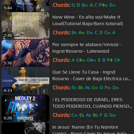
Chords:
G
D
B
A
C
F#
E
m
m
m
5:44
New Wine - En alta voz/Make it
Loud(Tutorial Bajo/Bass tutorial)
Chords:
B
A
D
C
D
C
A
b
m
m
m
7:46
Por siempre te alabare/Venció--
Ingrid Rosario-- Lakewood
Chords:
A
C#
G#
E
B
F#
C#
m
m
5:36
Que Se Llene Tu Casa - Ingrid
Rosario - Cover de Bajo Eléctrica con
Notas (NA)
Chords:
E
B
A
C
D
F
D
b
b
b
m
m
m
4:33
| EL PODEROSO DE ISRAEL, ERES
TODO PODEROSO, CUANDO PIENSO |
FT MARCO BARRIENTOS Y DANILO
Chords:
C
E
A
B
F
G
G
m
b
b
b
m
6:26
MONTERO |
In Jesus' Name (En Tu Nombre
Cristo) - Piano Cover by Josue Avila