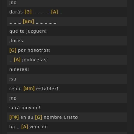
¡no
darás
[G]
_ _ _ _
[A]
_
_ _ _
[Bm]
_ _ _ _ _
que te juzguen!
¡luces
[G]
por nosotros!
_
[A]
¡quincelas
niñeras!
¡su
reino
[Bm]
establez!
¡no
será movido!
[F#]
en su
[G]
nombre Cristo
ha _
[A]
vencido