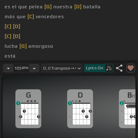
es el que pelea
[G]
nuestra
[D]
batalla
más que
[C]
vencedores
[C]
[D]
[C]
[D]
lucha
[G]
amorgoso
está
[D]
ya
Lyrics
On
105
BPM
G
D
B
m
1
1
2
1
1
1
1
2
2
3
3
3
4