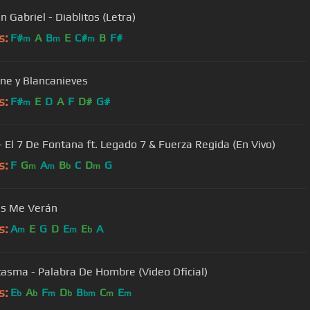
 Gabriel - Diablitos (Letra)
s:
F#
A
B
E
C#
B
F#
m
m
m
ne y Blancanieves
s:
F#
E
D
A
F
D#
G#
m
 - El 7 De Fontana ft. Legado 7 & Fuerza Regida (En Vivo)
s:
F
G
A
B
C
D
G
m
m
b
m
as Me Verán
s:
A
E
G
D
E
E
A
m
m
b
tasma - Palabra De Hombre (Video Oficial)
s:
E
A
F
D
B
C
E
b
b
m
b
bm
m
m