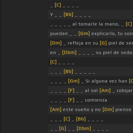
_
[C]
_ _ _ _
Y _ _
[Bb]
_ _ _ _
_ _ _ _ _ al tomarle la mano, _
[C]
puedan _ _
[Gm]
explicarlo, tu son
[Dm]
_ refleja en su
[G]
piel de se
en _
[Dbm]
_ _ _ _ su piel de seda
[C]
_ _ _ _
_ _ _
[Bb]
_ _ _ _ _
_ _ _ _
[Gm]
_ Si alguna vez han
[
_ _ _ _
[F]
_ _ al sol
[Am]
_ cobija
_ _ _ _
[F]
_ _ comienza
[Am]
este sueño y no
[Dm]
pienso 
_ _ _
[C]
_
[Bb]
_ _ _ _
_ _
[G]
_ _
[Dbm]
_ _ _ _