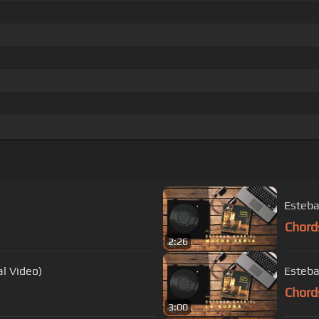
Esteba
Chord
2:26
al Video)
Esteba
Chord
3:00