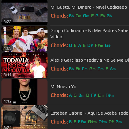
Mi Gusto, Mi Dinero - Nivel Codiciado
Chords:
B
C
G
F
G
E
G
b
m
m
b
b
3:22
Grupo Codiciado - Ni Mis Padres Saben
Video]
Chords:
D
E
A
B
D#
F#
G#
m
4:09
Alexis Garcilazo "Todavia No Se Me Ol
Chords:
B
E
C
G
D
F
A
b
b
m
m
m
m
3:11
Mi Nuevo Yo
Chords:
A
G
B
D
F#
E
F#
m
m
m
4:12
Esteban Gabriel - Aqui Se Acaba Todo
Chords:
B
E
F#
G#
C#
C#
G
m
m
m
m
3:24