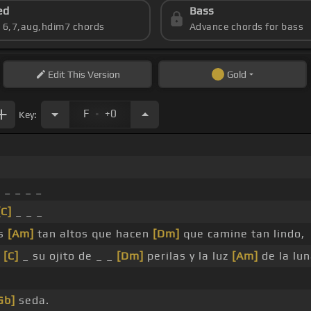
ed
Bass
s 6,7,aug,hdim7 chords
Advance chords for bass
Edit
This Version
Gold
.
F
+0
Key:
]
_ _ _ _
[C]
_ _ _
es
[Am]
tan altos que hacen
[Dm]
que camine tan lindo,
_
[C]
_ su ojito de _ _
[Dm]
perilas y la luz
[Am]
de la lu
Gb]
seda.