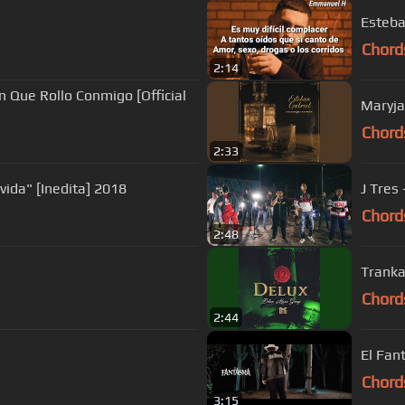
Esteban
Chord
2:14
 Que Rollo Conmigo [Official
Maryja
Chord
2:33
vida" [Inedita] 2018
J Tres
Chord
2:48
Trank
Chord
2:44
El Fan
Chord
3:15