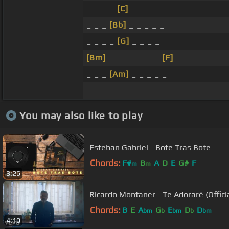
_ _ _ _
[C]
_ _ _ _
_ _ _
[Bb]
_ _ _ _ _
_ _ _ _
[G]
_ _ _ _
[Bm]
_ _ _ _ _ _ _
[F]
_
_ _ _
[Am]
_ _ _ _ _
_ _ _ _ _ _ _ _
You may also like to play
Esteban Gabriel - Bote Tras Bote
Chords:
F#
B
A
D
E
G#
F
m
m
3:26
Ricardo Montaner - Te Adoraré (Offici
Chords:
B
E
A
G
E
D
D
bm
b
bm
b
bm
4:10