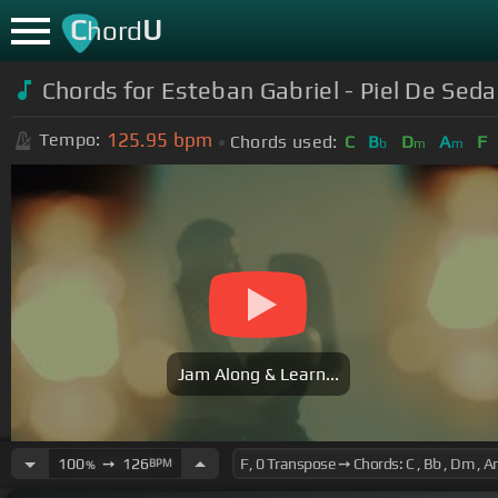
C
U
hord
Chords for Esteban Gabriel - Piel De Seda
125.95
bpm
Tempo:
Chords used:
C
B
D
A
F
b
m
m
Jam Along & Learn...
100
➙
126
BPM
%