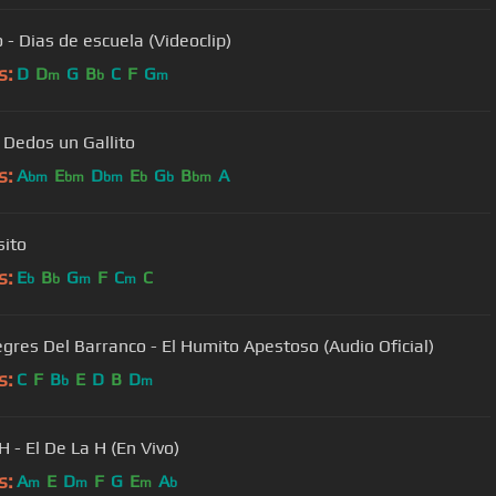
 - Dias de escuela (Videoclip)
s:
D
D
G
B
C
F
G
m
b
m
 Dedos un Gallito
s:
A
E
D
E
G
B
A
bm
bm
bm
b
b
bm
sito
s:
E
B
G
F
C
C
b
b
m
m
egres Del Barranco - El Humito Apestoso (Audio Oficial)
s:
C
F
B
E
D
B
D
b
m
H - El De La H (En Vivo)
s:
A
E
D
F
G
E
A
m
m
m
b