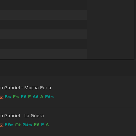
n Gabriel - Mucha Feria
s:
B
E
F#
E
A#
A
F#
m
m
m
n Gabriel - La Güera
s:
F#
C#
G#
F#
F
A
m
m