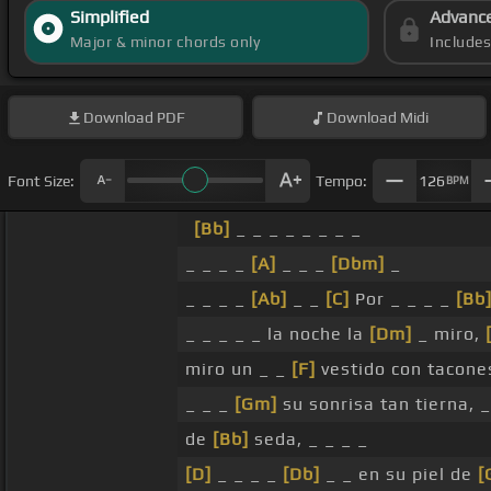
Simplified
Advanc
Major & minor chords only
Include
Download
PDF
Download
Midi
Font Size:
Tempo:
126
BPM
[Bb]
_ _ _ _ _ _ _ _
_ _ _ _
[A]
_ _ _
[Dbm]
_
_ _ _ _
[Ab]
_ _
[C]
Por _ _ _ _
[Bb
_ _ _ _ _ la noche la
[Dm]
_ miro,
miro un _ _
[F]
vestido con tacon
_ _ _
[Gm]
su sonrisa tan tierna, 
de
[Bb]
seda, _ _ _ _
[D]
_ _ _ _
[Db]
_ _ en su piel de
[