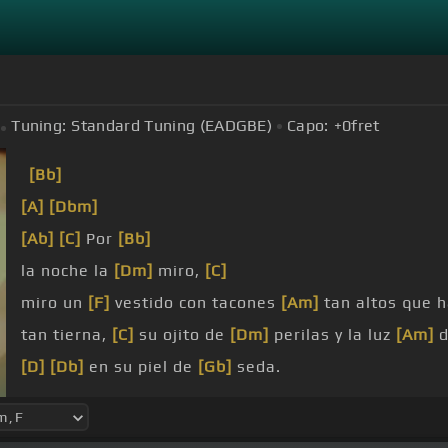
Tuning:
Standard Tuning (EADGBE)
Capo:
+0
fret
[Bb]
[A]
[Dbm]
[Ab]
[C]
Por
[Bb]
la noche la
[Dm]
miro,
[C]
miro un
[F]
vestido con tacones
[Am]
tan altos que 
tan tierna,
[C]
su ojito de
[Dm]
perilas y la luz
[Am]
d
[D]
[Db]
en su piel de
[Gb]
seda.
Y
[Bb]