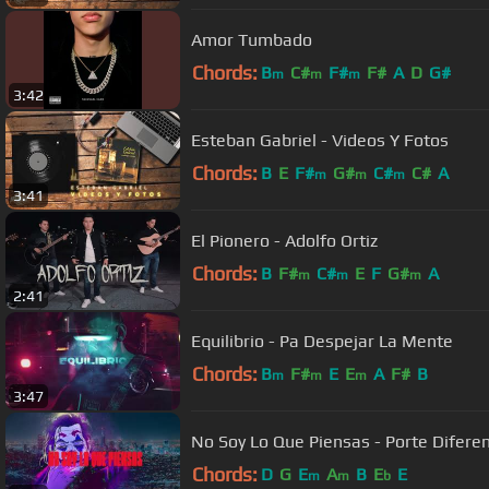
Amor Tumbado
Chords:
B
C#
F#
F#
A
D
G#
m
m
m
3:42
Esteban Gabriel - Videos Y Fotos
Chords:
B
E
F#
G#
C#
C#
A
m
m
m
3:41
El Pionero - Adolfo Ortiz
Chords:
B
F#
C#
E
F
G#
A
m
m
m
2:41
Equilibrio - Pa Despejar La Mente
Chords:
B
F#
E
E
A
F#
B
m
m
m
3:47
No Soy Lo Que Piensas - Porte Diferent
Chords:
D
G
E
A
B
E
E
m
m
b