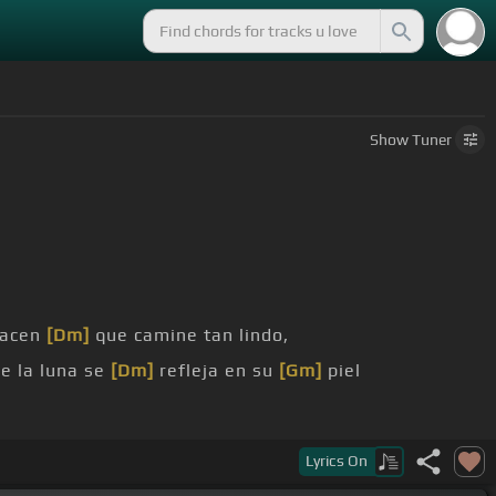
Show
Tuner
hacen
[Dm]
que camine tan lindo,
e la luna se
[Dm]
refleja en su
[Gm]
piel
Lyrics
On