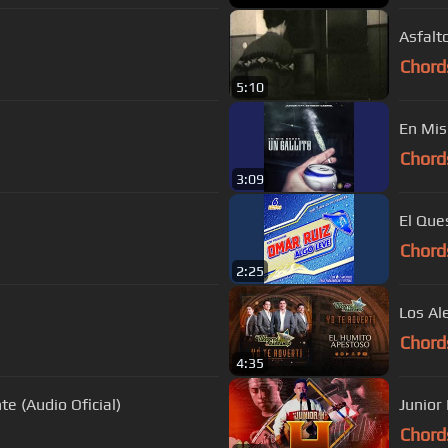
Asfalto
Chord
5:10
En Mis
Chord
3:09
El Que
Chord
2:25
Los Al
Chord
4:35
e (Audio Oficial)
Junior 
Chord