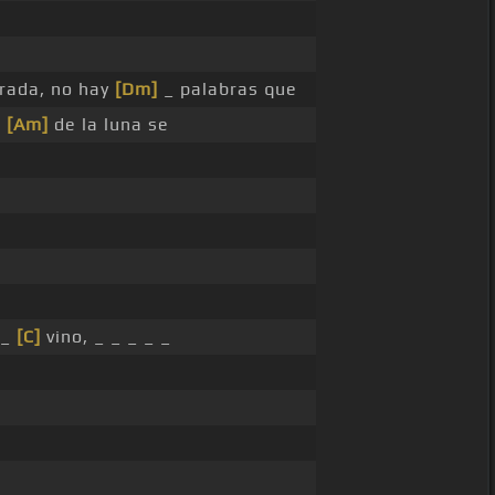
rada, no hay
[Dm]
_ palabras que
z
[Am]
de la luna se
 _
[C]
vino, _ _ _ _ _