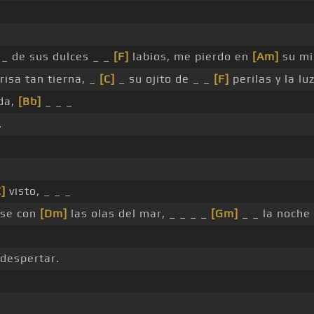
_ de sus dulces _ _
[F]
labios, me pierdo en
[Am]
su mi
risa tan tierna, _
[C]
_ su ojito de _ _
[F]
perilas y la lu
da,
[Bb]
_ _ _
.
C]
visto, _ _ _
rse con
[Dm]
las olas del mar, _ _ _ _
[Gm]
_ _ la noche
despertar.