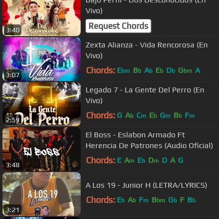
Vivo)
Request Chords
3:40
Zexta Alianza - Vida Rencorosa (En
Vivo)
Chords:
E
B
A
E
D
G
A
bm
b
b
b
b
bm
3:07
Legado 7 - La Gente Del Perro (En
Vivo)
Chords:
G
A
C
E
G
B
F
b
m
b
m
b
m
2:59
El Boss - Eslabon Armado Ft
Herencia De Patrones (Audio Oficial)
Chords:
E
A
E
D
D
A
G
m
b
m
3:48
A Los 19 - Junior H (LETRA/LYRICS)
Chords:
E
A
F
B
G
F
B
b
b
m
bm
b
b
3:21