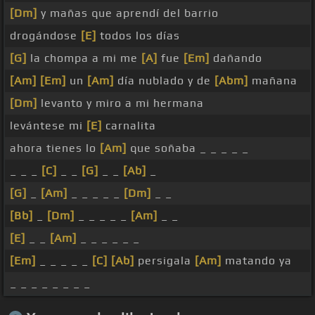
[Dm]
y mañas que aprendí del barrio
drogándose
[E]
todos los días
[G]
la chompa a mi me
[A]
fue
[Em]
dañando
[Am]
[Em]
un
[Am]
día nublado y de
[Abm]
mañana
[Dm]
levanto y miro a mi hermana
levántese mi
[E]
carnalita
ahora tienes lo
[Am]
que soñaba _ _ _ _ _
_ _ _
[C]
_ _
[G]
_ _
[Ab]
_
[G]
_
[Am]
_ _ _ _ _
[Dm]
_ _
[Bb]
_
[Dm]
_ _ _ _ _
[Am]
_ _
[E]
_ _
[Am]
_ _ _ _ _ _
[Em]
_ _ _ _ _
[C]
[Ab]
persigala
[Am]
matando ya
_ _ _ _ _ _ _ _