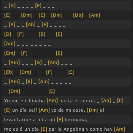
_
[G]
_ _ _ _
[F]
_ _ _
[E]
_ _
[Dm]
_
[E]
_
[Dm]
_ _
[Db]
_
[Am]
_
_
[A]
_ _
[Ab]
_
[E]
_ _ _ _
[D]
_
[F]
_ _ _
[B]
_ _
[E]
_ _
[Am]
_ _ _ _ _ _ _ _
[Em]
_
[F]
_ _ _ _ _ _
[E]
_
_
[Am]
_ _ _
[G]
_
[Am]
_ _ _
[Eb]
_
[Dm]
_ _ _
[F]
_ _ _
[E]
_
_
[Am]
_
[E]
_
[Am]
_ _ _ _ _
_
[Dm]
_ _ _ _ _ _
[E]
Yo me enchinaba
[Am]
hasta el cuero, _
[Ab]
_
[C]
[E]
un día salí
[Am]
yo de mi casa,
[Dm]
al
levantarme a mí a mi
[F]
hermana,
me calé un día
[E]
pa' la Angelina y como hay
[Am]