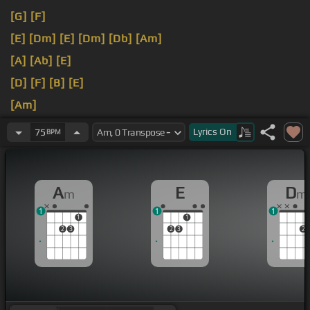
[G]
[F]
[E]
[Dm]
[E]
[Dm]
[Db]
[Am]
[A]
[Ab]
[E]
[D]
[F]
[B]
[E]
[Am]
[Em]
[F]
[E]
Lyrics
On
75
BPM
A
E
D
m
m
1
1
1
1
1
2
3
2
3
2