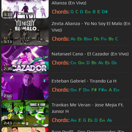
Alianza (En Vivo)
Chords:
G
C
D
E
B
E
D#
m
3:33
Zexta Alianza - Yo No Soy El Malo (En
Vivo)
Chords:
A
E
B
D
F
B
C
b
b
bm
b
m
b
3:13
Natanael Cano - El Cazador (En Vivo)
Chords:
C
G
D
B
A
E
G
m
m
b
b
b
b
2:36
Esteban Gabriel - Tirando La H
Chords:
G
F
D
F#
F#
A
E
m
m
m
m
2:06
Trankas Me Veran - Jose Mejia Ft.
Junior H
Chords:
A
E
G
E
D
E
A
m
b
m
b
2:43
Bajo Perfil - Dos Desconocidos (En