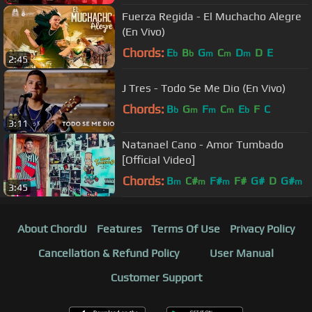
Fuerza Regida - El Muchacho Alegre
(En Vivo)
Chords:
E
B
G
C
D
D
E
b
b
m
m
m
2:45
J Tres - Todo Se Me Dio (En Vivo)
Chords:
B
G
F
C
E
F
C
b
m
m
m
b
3:11
Natanael Cano - Amor Tumbado
[Official Video]
Chords:
B
C#
F#
F#
G#
D
G#
m
m
m
m
3:45
About ChordU
Features
Terms Of Use
Privacy Policy
Cancellation & Refund Policy
User Manual
Customer Support