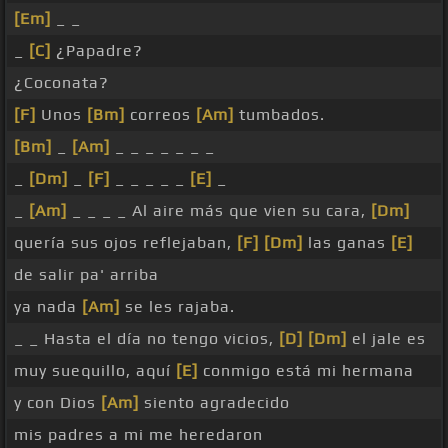
[Em]
_ _
_
[C]
¿Papadre?
¿Coconata?
[F]
Unos
[Bm]
correos
[Am]
tumbados.
[Bm]
_
[Am]
_ _ _ _ _ _ _
_
[Dm]
_
[F]
_ _ _ _ _
[E]
_
_
[Am]
_ _ _ _ Al aire más que vien su cara,
[Dm]
quería sus ojos reflejaban,
[F]
[Dm]
las ganas
[E]
de salir pa' arriba
ya nada
[Am]
se les rajaba.
_ _ Hasta el día no tengo vicios,
[D]
[Dm]
el jale es
muy suequillo, aquí
[E]
conmigo está mi hermana
y con Dios
[Am]
siento agradecido
mis padres a mi me heredaron