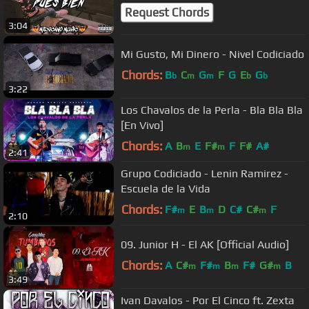
Request Chords
3:04
Mi Gusto, Mi Dinero - Nivel Codiciado
Chords:
B
C
G
F
G
E
G
b
m
m
b
b
3:22
Los Chavalos de la Perla - Bla Bla Bla
[En Vivo]
Chords:
A
B
E
F#
F
F#
A#
m
m
2:41
Grupo Codiciado - Lenin Ramirez -
Escuela de la Vida
Chords:
F#
E
B
D
C#
C#
F
m
m
m
2:10
09. Junior H - El AK [Official Audio]
Chords:
A
C#
F#
B
F#
G#
B
m
m
m
m
3:49
Ivan Davalos - Por El Cinco ft. Zexta