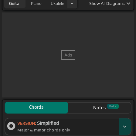
Guitar
Piano
Ukulele
Show
All Diagrams
Chords
Beta
Notes
Simplified
VERSION:
Major & minor chords only