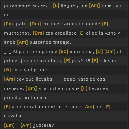
pocas esperanzas, _
[E]
llegué y me
[Am]
topé con
un
[Cm]
pato,
[Dm]
en unas tardes de donde
[F]
muchachos,
[Dm]
con orgulloso
[E]
el de la Asha y
ando
[Am]
buscando trabajo.
_ _ Al poco tiempo que
[Eb]
ingresaba,
[D]
[Dm]
el
primer jale me aventaba,
[F]
pasé 15
[E]
kilos de
[G]
coca y el primer
[Am]
soy que llevaba, _ _ aquel vato de esa
mañana,
[Dm]
a la lucha con sus
[F]
hazañas,
prendía un tabaco
[E]
y me miraba mientras el agua
[Am]
me
[E]
clavaba.
[Em]
_
[Am]
¿Cocera?