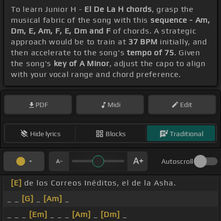
To learn Junior H -
El De La H chords
, grasp the
musical fabric of the song with this
sequence - Am,
Dm, E, Am, F, E, Dm and F
of chords. A strategic
approach would be to train at
37 BPM
initially, and
then accelerate to the song's
tempo of 75
. Given
the song's
key of A Minor
, adjust the capo to align
with your vocal range and chord preference.
PDF
Midi
Edit
Hide lyrics
Blocks
Traditional
Autoscroll
[E]
de los Correos Inéditos, el de la Asha.
_ _
[G]
_
[Am]
_
_ _ _
[Em]
_ _ _
[Am]
_
[Dm]
_