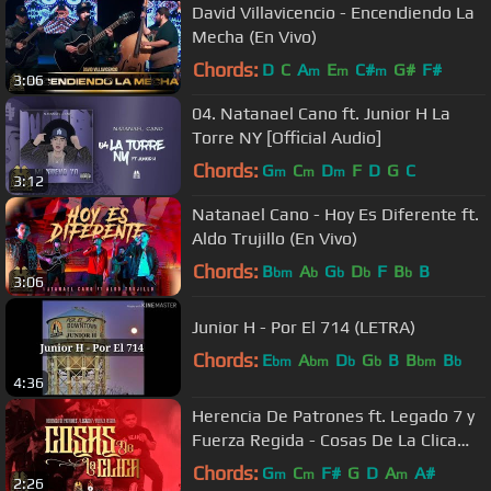
David Villavicencio - Encendiendo La
Mecha (En Vivo)
Chords:
D
C
A
E
C#
G#
F#
m
m
m
3:06
04. Natanael Cano ft. Junior H La
Torre NY [Official Audio]
Chords:
G
C
D
F
D
G
C
m
m
m
3:12
Natanael Cano - Hoy Es Diferente ft.
Aldo Trujillo (En Vivo)
Chords:
B
A
G
D
F
B
B
bm
b
b
b
b
3:06
Junior H - Por El 714 (LETRA)
Chords:
E
A
D
G
B
B
B
bm
bm
b
b
bm
b
4:36
Herencia De Patrones ft. Legado 7 y
Fuerza Regida - Cosas De La Clica
(En Vivo)
Chords:
G
C
F#
G
D
A
A#
m
m
m
2:26