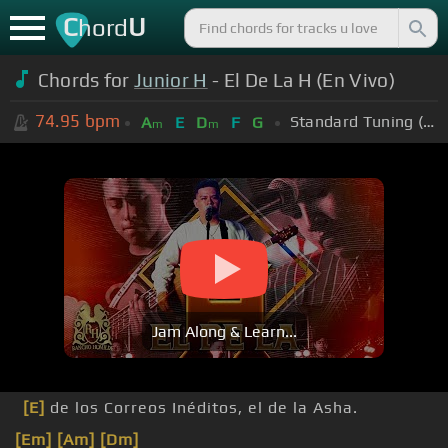
C
U
hord
Chords for
Junior H
- El De La H (En Vivo)
74.95
bpm
Standard Tuning (EADGBE)
A
E
D
F
G
m
m
Jam Along & Learn...
[E]
de los Correos Inéditos, el de la Asha.
[Em]
[Am]
[Dm]