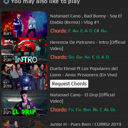
You may also like to play
Natanael Cano , Bad Bunny - Soy El
Diablo (Remix) | Vlog #1
Chords:
F
A
E
A
G
C#
B
m
m
4:47
Herencia De Patrones - Intro [Official
Video]
Chords:
D
G
A
C
G
A
D
m
m
m
2:30
Dueto Eleval ft Los Populares del
Llano - Amor Prisionero (En Vivo)
Request Chords
2:19
Natanael Cano - El Drip [Official
Video]
Chords:
F
C
B
B
C
A
D
m
m
bm
b
b
b
2:25
Junior H - Pues Bien | CORRI2 2019