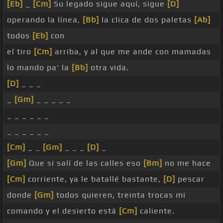
[Eb]
_
[Cm]
Su legado sigue aquí, sigue
[D]
operando la línea,
[Bb]
la clica de dos paletas
[Ab]
todos
[Eb]
con
el tiro
[Cm]
arriba, y al que me ande con mamadas
lo mando pa' la
[Bb]
otra vida.
[D]
_ _ _
_
[Gm]
_ _ _ _ _
_ _ _ _ _ _
_ _ _ _ _ _
[Cm]
_ _
[Gm]
_ _ _
[D]
_
[Gm]
Que si salí de las calles eso
[Bm]
no me hace
[Cm]
corriente, ya le batallé bastante,
[D]
pescar
donde
[Gm]
todos quieren, treinta trocas mi
comando y el desierto está
[Cm]
caliente.