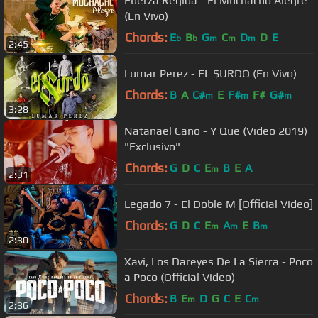
Fuerza Regida - El Muchacho Alegre
(En Vivo)
Chords:
E
B
G
C
D
D
E
b
b
m
m
m
2:45
Lumar Perez - EL $URDO (En Vivo)
Chords:
B
A
C#
E
F#
F#
G#
m
m
m
3:28
Natanael Cano - Y Que (Video 2019)
"Exclusivo"
Chords:
G
D
C
E
B
E
A
m
2:31
Legado 7 - El Doble M [Official Video]
Chords:
G
D
C
E
A
E
B
m
m
m
2:30
Xavi, Los Dareyes De La Sierra - Poco
a Poco (Official Video)
Chords:
B
E
D
G
C
E
C
m
m
2:36