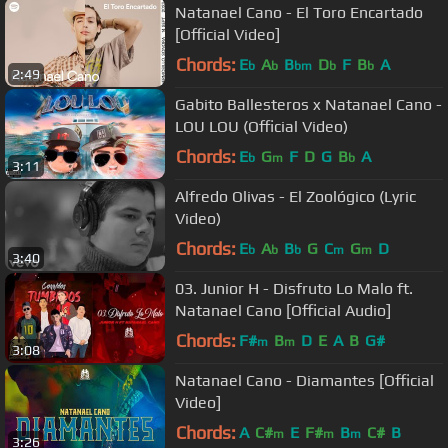
Natanael Cano - El Toro Encartado
[Official Video]
Chords:
E
A
B
D
F
B
A
b
b
bm
b
b
2:49
Gabito Ballesteros x Natanael Cano -
LOU LOU (Official Video)
Chords:
E
G
F
D
G
B
A
b
m
b
3:11
Alfredo Olivas - El Zoológico (Lyric
Video)
Chords:
E
A
B
G
C
G
D
b
b
b
m
m
3:40
03. Junior H - Disfruto Lo Malo ft.
Natanael Cano [Official Audio]
Chords:
F#
B
D
E
A
B
G#
m
m
3:08
Natanael Cano - Diamantes [Official
Video]
Chords:
A
C#
E
F#
B
C#
B
m
m
m
3:26