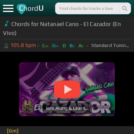
C
U
hord
Chords for Natanael Cano - El Cazador (En
Vivo)
105.8
bpm
Standard Tuning (EADGBE)
C
G
D
B
A
m
m
b
b
Jam Along & Learn...
[Gm]