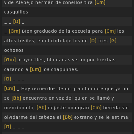
y de Alepejo hermán de conellos tira
[Cm]
casquillos.
_ _
[D]
_
_
[Gm]
Bien graduado de la escuela para
[Cm]
los
altos fusiles, en el cintolaje los de
[D]
tres
[G]
ochosos
[Gm]
proyectiles, blindadas verán por brechas
cazando a
[Cm]
los chapulines.
[D]
_ _ _
[Cm]
_ Hay recuerdos de un gran hombre que ya no
se
[Bb]
encuentra en vez del quien se llamó y
mencionado,
[Ab]
dejaste una gran
[Cm]
hereda sin
olvidarme del cabeza el
[Bb]
extraño y se le estima.
[D]
_ _ _