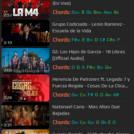
(En Vivo)
Chords:
E
B
D
B
A
B
bm
b
bm
bm
b
2:52
Grupo Codiciado - Lenin Ramirez -
Escuela de la Vida
Chords:
F#
E
B
D
C#
C#
F
m
m
m
2:10
02. Los Hijos de Garcia - 18 Libras
[Official Audio]
Chords:
D
G
A
F#
B
D
m
m
m
3:06
Herencia De Patrones ft. Legado 7 y
Fuerza Regida - Cosas De La Clica
(En Vivo)
Chords:
G
C
F#
G
D
A
A#
m
m
m
2:26
Natanael Cano - Mas Altas Que
Bajadas
Chords:
D
C
G
G
B
E
D
m
m
m
b
3:31