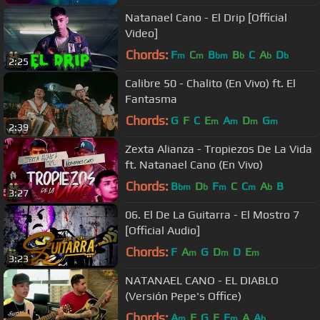
Natanael Cano - El Drip [Official
Video]
Chords:
F
C
B
B
C
A
D
m
m
bm
b
b
b
2:25
Calibre 50 - Chalito (En Vivo) ft. El
Fantasma
Chords:
G
F
C
E
A
D
G
m
m
m
m
2:39
Zexta Alianza - Tropiezos De La Vida
ft. Natanael Cano (En Vivo)
Chords:
B
D
F
C
C
A
B
bm
b
m
m
b
3:27
06. El De La Guitarra - El Mostro 7
[Official Audio]
Chords:
F
A
G
D
D
E
m
m
m
3:23
NATANAEL CANO - EL DIABLO
(Versión Pepe's Office)
Chords:
A
F
G
E
E
A
A
m
m
b