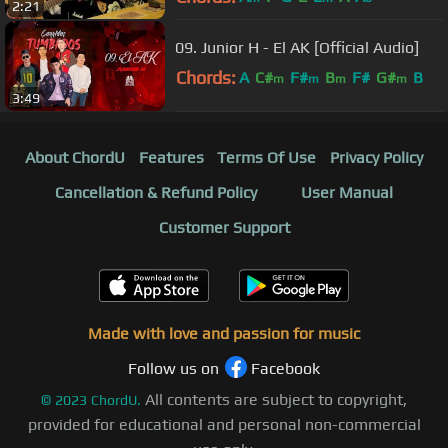
2:21
09. Junior H - El AK [Official Audio]
Chords:
A
C#
F#
B
F#
G#
B
m
m
m
m
3:49
About ChordU
Features
Terms Of Use
Privacy Policy
Cancellation & Refund Policy
User Manual
Customer Support
Made with love and passion for music
Follow us on
Facebook
All contents are subject to copyright,
©
2023
ChordU.
provided for educational and personal non-commercial