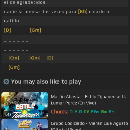
ellos agradecidos,
nadie la piensa dos veces para
[Bb]
calarle al
gatillo.
[D]
_ _ _ _
[Gm]
_ _ _ _
_ _ _ _ _ _
_ _ _ _ _ _
_
[Cm]
_ _
[Gm]
_
[D]
_ _
_
[Gm]
_ _ _ _ _
You may also like to play
Martin Abasta - Estilo Tijuanense ft.
Lumar Perez (En Vivo)
Chords:
D
A
G
C#
F#
B
E
m
m
m
4:43
Grupo Codiciado - Vieran Que Agusto
[Official Video]