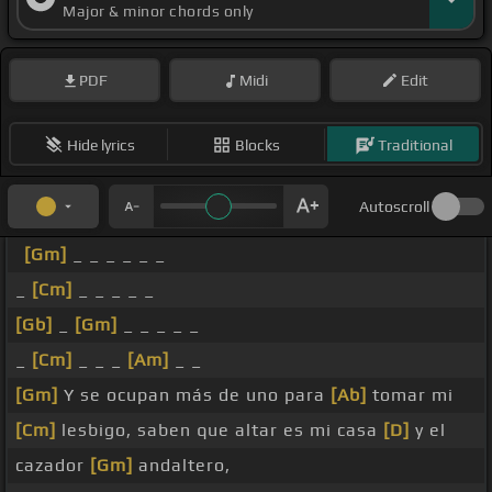
Major & minor chords only
PDF
Midi
Edit
Hide lyrics
Blocks
Traditional
Autoscroll
[Gm]
_ _ _ _ _ _
_
[Cm]
_ _ _ _ _
[Gb]
_
[Gm]
_ _ _ _ _
_
[Cm]
_ _ _
[Am]
_ _
[Gm]
Y se ocupan más de uno para
[Ab]
tomar mi
[Cm]
lesbigo, saben que altar es mi casa
[D]
y el
cazador
[Gm]
andaltero,