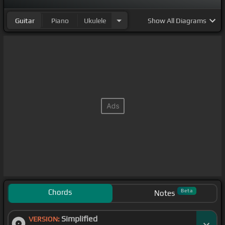
Guitar
Piano
Ukulele
Show
All Diagrams
Chords
Beta
Notes
Simplified
VERSION: