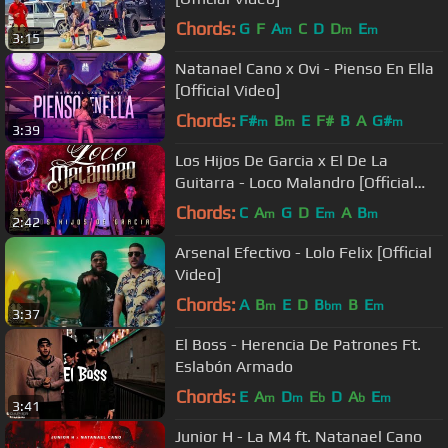
Chords:
G
F
A
C
D
D
E
m
m
m
3:15
Natanael Cano x Ovi - Pienso En Ella
[Official Video]
Chords:
F#
B
E
F#
B
A
G#
m
m
m
3:39
Los Hijos De Garcia x El De La
Guitarra - Loco Malandro [Official
Audio]
Chords:
C
A
G
D
E
A
B
m
m
m
2:42
Arsenal Efectivo - Lolo Felix [Official
Video]
Chords:
A
B
E
D
B
B
E
m
bm
m
3:37
El Boss - Herencia De Patrones Ft.
Eslabón Armado
Chords:
E
A
D
E
D
A
E
m
m
b
b
m
3:41
Junior H - La M4 ft. Natanael Cano