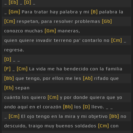
_
[Eb]
_
[D]
_
_
[Gm]
Para tratar hay palabra y mi
[B]
palabra la
[Cm]
respetan, para resolver problemas
[Gb]
conozco muchas
[Gm]
maneras,
quien quiere invadir terreno pa' contarlo no
[Cm]
_
regresa.
[D]
_ _
[F]
_
[Cm]
La vida me ha bendecido con la familia
[Bb]
que tengo, por ellos me les
[Ab]
rifado que
[Eb]
sepan
cuánto los quiero
[Cm]
y por donde quiera que yo
ando aquí en el corazón
[Bb]
los
[D]
llevo. _ _
_
[Cm]
El ojo tengo en la mira y mi objetivo
[Bb]
no
descuido, traigo muy buenos soldados
[Cm]
con