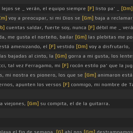
]
lejos se _ verán, el equipo siempre
[F]
listo pa' _
[Dm]
Cm]
voy a preocupar, si mi Dios se
[Gm]
baja a reclamar
b]
cuentas saldar, fuerte soy, nunca
[F]
débil me _ verá
a, me gusta el norteño, bailar
[Gm]
las plebitas me po
 está amenizando, el
[F]
vestido
[Dm]
voy a disfrutarlo,
s bajadas al cinto, la
[Gm]
gorra a mi gusta, los lentes
ci, tal vez Ferragamo, mi
[F]
rocón estilo pa' que la ju
s, mi nostra es pionero, los que se
[Gm]
animaron está
ernos, apunten los versos
[F]
conmigo, mi nombre de Ta
a viejones,
[Gm]
su compita, el de la guitarra.
playa el fin de semana,
[G]
ahí nos
[Gm]
destrampamos 