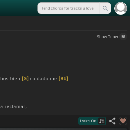
Show
Tuner
chos bien
[G]
cuidado me
[Bb]
a reclamar,
bil me verán.
Lyrics
On