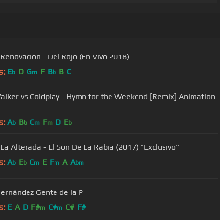
Renovacion - Del Rojo (En Vivo 2018)
s:
E
D
G
F
B
B
C
b
m
b
alker vs Coldplay - Hymn for the Weekend [Remix] Animation
s:
A
B
C
F
D
E
b
b
m
m
b
La Alterada - El Son De La Rabia (2017) "Exclusivo"
s:
A
E
C
E
F
A
A
b
b
m
m
bm
Hernández Gente de la P
s:
E
A
D
F#
C#
C#
F#
m
m