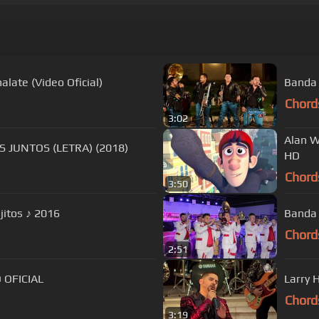
late (Video Oficial)
Banda 
Chord
3:02
Alan W
 JUNTOS (LETRA) (2018)
HD
Chord
3:50
jitos ♪ 2016
Banda 
Chord
2:51
 OFICIAL
Larry 
Chord
3:19