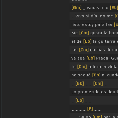
[Gm]
_ vanas a lo
[Eb
_ Vivo al día, no me
[
listo estoy para las
[E
Me
[Cm]
gusta la band
el de
[Eb]
la guitarra
las
[Cm]
gachas dorada
ya sea
[Eb]
Prada, Guc
tu
[Cm]
tolero envidia
no saqué
[Eb]
ni cuad
_
[Bb]
_ _
[Cm]
_
Lo prometido es deud
_
[Eb]
_ _
_ _ _ _
[F]
_ _
_ _ Salgo
[Cm]
pa' la 