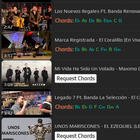
Los Nuevos Ilegales Ft. Banda Renovac
Chords:
E
A
D
B
E
C
G
b
b
b
b
bm
2:42
Marca Registrada - El Coralillo (En Vi
Chords:
E
B
A
C
F
B
G
b
b
b
m
m
3:17
Mi Vida Ha Sido Un Volado - Maximo 
Request Chords
3:09
Legado 7 Ft. Banda La Selección - El 
Chords:
B
E
G
F
C
G
A
b
b
m
m
3:42
UNOS MARISCONES - EL EZEQUIEL (LE
Request Chords