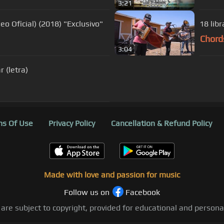
3:21
eo Oficial) (2018) "Exclusivo"
18 libr
Chord
3:04
 (letra)
s Of Use
Privacy Policy
Cancellation & Refund Policy
Made with love and passion for music
Follow us on
Facebook
 are subject to copyright, provided for educational and person