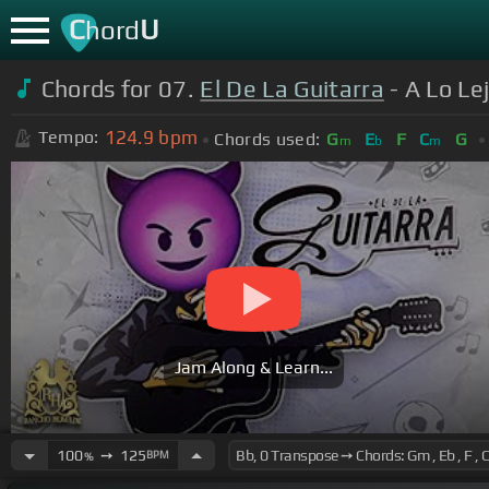
C
U
hord
Chords for 07.
El De La Guitarra
- A Lo Le
124.9
bpm
Tempo:
Chords used:
G
E
F
C
G
m
b
m
Jam Along & Learn...
100
➙
125
BPM
%