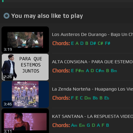
You may also like to play
Los Austeros De Durango - Bajo Un Cha
Chords:
E
A
D
B
D#
C#
F#
3:19
ALTA CONSIGNA - PARA QUE ESTEMOS
Chords:
E
F#
A
D
C#
B
B
m
m
m
2:26
La Zenda Norteña - Huapango Los Vie
Chords:
F
E
C
D
B
B
E
m
b
b
3:46
KAT SANTANA - LA RESPUESTA VIDEO
Chords:
A
E
G
D
A
F
B
m
m
3:11