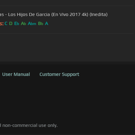
as - Los Hijos De Garcia (En Vivo 2017 4k) (Inedita)
s:
C
D
E
A
A
B
A
b
b
bm
b
User Manual
Customer Support
al non-commercial use only.