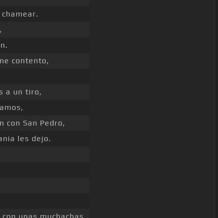
chamear.
,
n.
ne contento,
 a un tiro,
gamos,
n con San Pedro,
nia les dejo.
con unas muchachas,