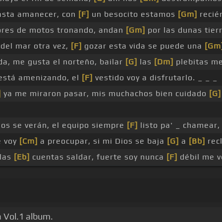
asta amanecer, con
[F]
un besocito estamos
[Gm]
recié
res de motos tronando, andan
[Gm]
por las dunas tier
 del mar otra vez,
[F]
gozar esta vida se puede una
[Gm
a, me gusta el norteño, bailar
[G]
las
[Dm]
plebitas me
 está amenizando, el
[F]
vestido voy a disfrutarlo. _ _ _
]
ya me miraron pasar, mis muchachos bien cuidado
[G]
jos se verán, el equipo siempre
[F]
listo pa' _ chamear,
e voy
[Cm]
a preocupar, si mi Dios se baja
[G]
a
[Bb]
rec
 las
[Eb]
cuentas saldar, fuerte soy nunca
[F]
débil me v
 Vol.1 album.