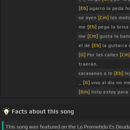
[Eb]
agarro la peda h
se oyen
[Cm]
los moto
me
[Eb]
pega la brisa
me
[Cm]
gusta la band
el de
[Eb]
la guitarra
[G]
Por las calles
[Cm
traerán,
caravanas a lo
[Eb]
le
_
[G]
vivo al día no m
[Gm]
listo estoy para
Facts about this song
This song was featured on the Lo Prometido Es Deuda