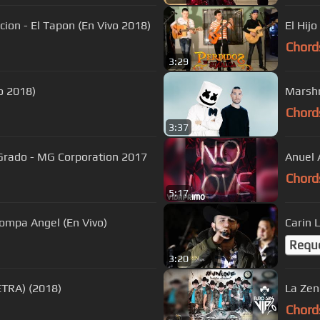
ion - El Tapon (En Vivo 2018)
El Hij
Chord
3:29
vo 2018)
Marshm
Chord
3:37
Grado - MG Corporation 2017
Anuel 
Chord
5:17
Compa Angel (En Vivo)
Carin 
Requ
3:20
TRA) (2018)
La Zen
Chord