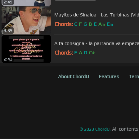
2:45
Mayitos de Sinaloa - Las Turbinas (Vid
Chords:
C
F
G
B
E
A
E
m
m
3:39
Alta consigna - la parranda va empezar
Chords:
E
A
D
C#
2:43
About ChordU
Features
Term
All contents
©
2023
ChordU.