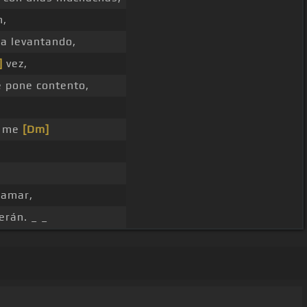
n,
ra levantando,
]
vez,
 pone contento,
me
[Dm]
lamar,
erán. _ _