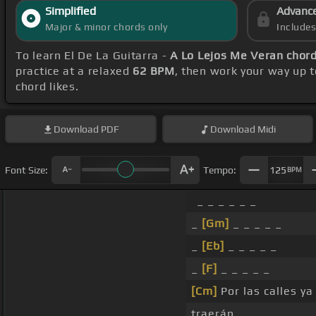
Simplified
Advanc
Major & minor chords only
Include
To learn El De La Guitarra -
A Lo Lejos Me Veran chor
practice at a relaxed
62 BPM
, then work your way up 
chord likes.
Download
PDF
Download
Midi
Font Size:
Tempo:
125
BPM
_ _ _ _ _ _
_
[Gm]
_ _ _ _ _
_
[Eb]
_ _ _ _ _
_
[F]
_ _ _ _ _
[Cm]
Por las calles y
traerán,