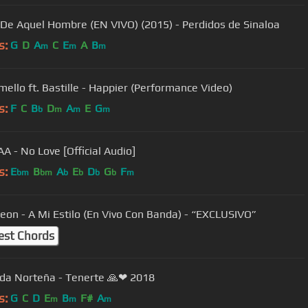
o De Aquel Hombre (EN VIVO) (2015) - Perdidos de Sinaloa
s:
G
D
A
C
E
A
B
m
m
m
ello ft. Bastille - Happier (Performance Video)
s:
F
C
B
D
A
E
G
b
m
m
m
AA - No Love [Official Audio]
s:
E
B
A
E
D
G
F
bm
bm
b
b
b
b
m
Leon - A Mi Estilo (En Vivo Con Banda) - “EXCLUSIVO”
est Chords
da Norteña - Tenerte 🙏❤ 2018
s:
G
C
D
E
B
F#
A
m
m
m