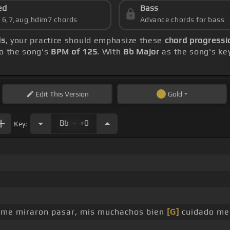
ed
Bass
s 6,7,aug,hdim7 chords
Advance chords for bass
ds
, your practice should emphasize these
chord progressi
to the song's
BPM of 125
. With
Bb Major
as the song's key
Edit
This Version
Gold
.
Bb
+0
Key:
a me miraron pasar, mis muchachos bien
[G]
cuidado m