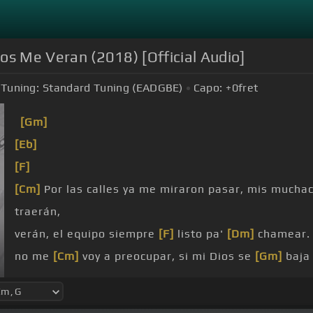
jos Me Veran (2018) [Official Audio]
Tuning:
Standard Tuning (EADGBE)
Capo:
+0
fret
[Gm]
[Eb]
[F]
[Cm]
Por las calles ya me miraron pasar, mis mucha
traerán,
verán, el equipo siempre
[F]
listo pa'
[Dm]
chamear.
no me
[Cm]
voy a preocupar, si mi Dios se
[Gm]
baja 
para las
[Eb]
cuentas saldar, fuerte soy, nunca
[F]
dé