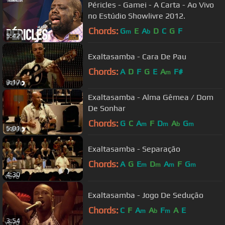
Péricles - Gamei - A Carta - Ao Vivo
no Estúdio Showlivre 2012.
Chords:
G
E
A
D
C
G
F
m
b
5:42
Exaltasamba - Cara De Pau
Chords:
A
D
F
G
E
A
F#
m
3:17
Exaltasamba - Alma Gêmea / Dom
De Sonhar
Chords:
G
C
A
F
D
A
G
m
m
b
m
5:01
Exaltasamba - Separação
Chords:
A
G
E
D
A
F
G
m
m
m
m
4:30
Exaltasamba - Jogo De Sedução
Chords:
C
F
A
A
F
A
E
m
b
m
3:54