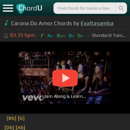
C
U
hord
Carona Do Amor Chords by
Exaltasamba
83.35
bpm
Standard Tuning (EADGBE)
F
A
B
B
D
m
bm
b
m
Jam Along & Learn...
[Bb]
[G]
[Db]
[Ab]