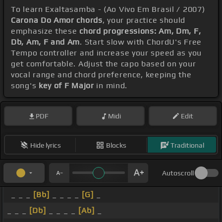
To learn Exaltasamba - (Ao Vivo Em Brasil / 2007)
Carona Do Amor chords
, your practice should
emphasize these
chord progressions: Am, Dm, F,
Db, Am, F and Am
. Start slow with ChordU's Free
Tempo controller and increase your speed as you
get comfortable. Adjust the capo based on your
vocal range and chord preference, keeping the
song's
key of F Major
in mind.
PDF
Midi
Edit
Hide lyrics
Blocks
Traditional
Autoscroll
_ _ _
[Bb]
_ _ _ _
[G]
_
_ _ _
[Db]
_ _ _ _
[Ab]
_