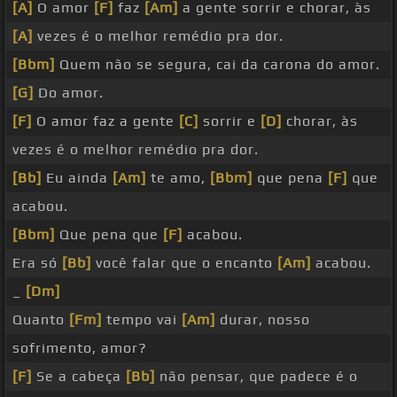
[A]
O amor
[F]
faz
[Am]
a gente sorrir e chorar, às
[A]
vezes é o melhor remédio pra dor.
[Bbm]
Quem não se segura, cai da carona do amor.
[G]
Do amor.
[F]
O amor faz a gente
[C]
sorrir e
[D]
chorar, às
vezes é o melhor remédio pra dor.
[Bb]
Eu ainda
[Am]
te amo,
[Bbm]
que pena
[F]
que
acabou.
[Bbm]
Que pena que
[F]
acabou.
Era só
[Bb]
você falar que o encanto
[Am]
acabou.
_
[Dm]
Quanto
[Fm]
tempo vai
[Am]
durar, nosso
sofrimento, amor?
[F]
Se a cabeça
[Bb]
não pensar, que padece é o