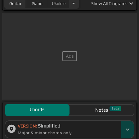
Guitar
Piano
Ukulele
Show
All Diagrams
Chords
Beta
Notes
Simplified
VERSION:
Major & minor chords only