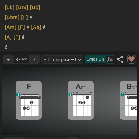
[Eb]
[Dm]
[Db]
[Bbm]
[F]
é
[Am]
[F]
é
[Ab]
é
[A]
[F]
é
é
[C]
[F]
[Dm]
é
Lyrics
On
83
BPM
F
A
B
m
b
1
1
1
1
1
1
1
1
1
1
1
2
2
3
3
4
3
4