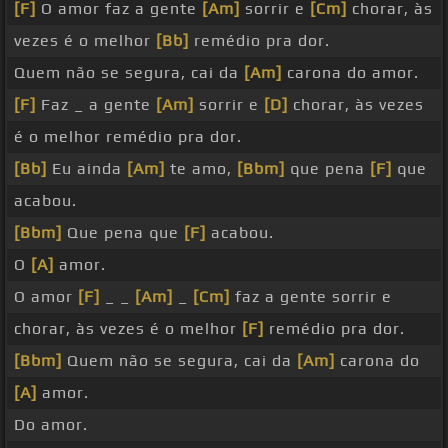
[F]
O amor faz a gente
[Am]
sorrir e
[Cm]
chorar, às
vezes é o melhor
[Bb]
remédio pra dor.
Quem não se segura, cai da
[Am]
carona do amor.
[F]
Faz _ a gente
[Am]
sorrir e
[D]
chorar, às vezes
é o melhor remédio pra dor.
[Bb]
Eu ainda
[Am]
te amo,
[Bbm]
que pena
[F]
que
acabou.
[Bbm]
Que pena que
[F]
acabou.
O
[A]
amor.
O amor
[F]
_ _
[Am]
_
[Cm]
faz a gente sorrir e
chorar, às vezes é o melhor
[F]
remédio pra dor.
[Bbm]
Quem não se segura, cai da
[Am]
carona do
[A]
amor.
Do amor.