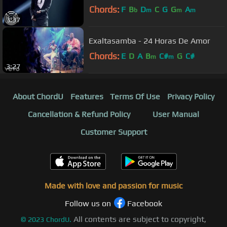
Chords:
F
B
D
C
G
G
A
b
m
m
m
3:37
Exaltasamba - 24 Horas De Amor
Chords:
E
D
A
B
C#
G
C#
m
m
3:27
About ChordU
Features
Terms Of Use
Privacy Policy
Cancellation & Refund Policy
User Manual
Customer Support
Made with love and passion for music
Follow us on
Facebook
All contents are subject to copyright,
©
2023
ChordU.