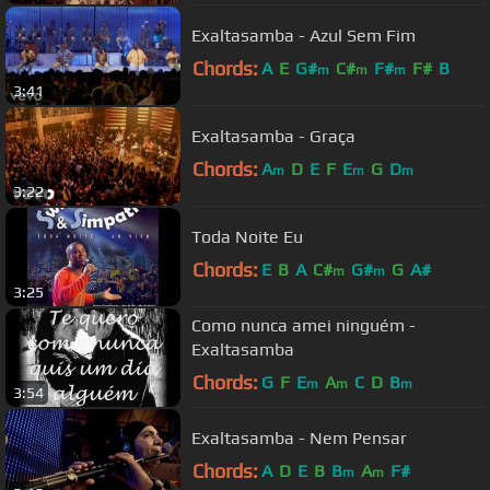
Exaltasamba - Azul Sem Fim
Chords:
A
E
G#
C#
F#
F#
B
m
m
m
3:41
Exaltasamba - Graça
Chords:
A
D
E
F
E
G
D
m
m
m
3:22
Toda Noite Eu
Chords:
E
B
A
C#
G#
G
A#
m
m
3:25
Como nunca amei ninguém -
Exaltasamba
Chords:
G
F
E
A
C
D
B
m
m
m
3:54
Exaltasamba - Nem Pensar
Chords:
A
D
E
B
B
A
F#
m
m