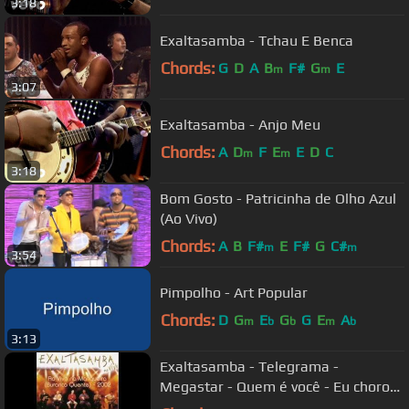
3:18
Exaltasamba - Tchau E Benca
Chords:
G
D
A
B
F#
G
E
m
m
3:07
Exaltasamba - Anjo Meu
Chords:
A
D
F
E
E
D
C
m
m
3:18
Bom Gosto - Patricinha de Olho Azul
(Ao Vivo)
Chords:
A
B
F#
E
F#
G
C#
m
m
3:54
Pimpolho - Art Popular
Chords:
D
G
E
G
G
E
A
m
b
b
m
b
3:13
Exaltasamba - Telegrama -
Megastar - Quem é você - Eu choro
(Mangueira - Buraco quente)