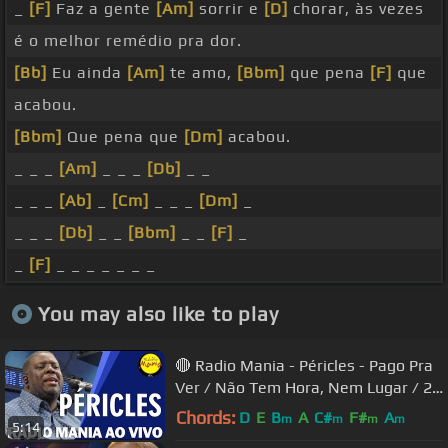
_
[F]
Faz a gente
[Am]
sorrir e
[D]
chorar, às vezes
é o melhor remédio pra dor.
[Bb]
Eu ainda
[Am]
te amo,
[Bbm]
que pena
[F]
que
acabou.
[Bbm]
Que pena que
[Dm]
acabou.
_ _ _
[Am]
_ _ _
[Db]
_ _
_ _ _
[Ab]
_
[Cm]
_ _ _
[Dm]
_
_ _ _
[Db]
_ _
[Bbm]
_ _
[F]
_
_
[F]
_ _ _ _ _ _ _
You may also like to play
🔴 Radio Mania - Péricles - Pago Pra
Ver / Não Tem Hora, Nem Lugar / 24
Horas de Amor
Chords:
D
E
B
A
C#
F#
A
m
m
m
m
5:14