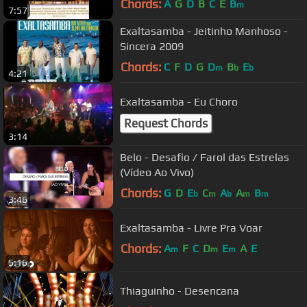
Chords:
A
G
D
B
C
E
B
m
7:57
Exaltasamba - Jeitinho Manhoso -
Sincera 2009
Chords:
C
F
D
G
D
B
E
m
b
b
4:21
Exaltasamba - Eu Choro
Request Chords
3:14
Belo - Desafio / Farol das Estrelas
(Vídeo Ao Vivo)
Chords:
G
D
E
C
A
A
B
b
m
b
m
m
3:46
Exaltasamba - Livre Pra Voar
Chords:
A
F
C
D
E
A
E
m
m
m
5:16
Thiaguinho - Desencana