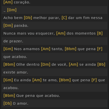
[Am]
coração.
_
[Dm]
Acho bem
[Db]
melhor parar,
[C]
dar um fim nessa
[Dm]
paixão.
Nunca mais vou esquecer,
[Am]
dos momentos
[B]
de prazer.
[Gm]
Nos amamos
[Am]
tanto,
[Bbm]
que pena
[F]
que acabou.
[Bbm]
Olhe dentro
[Dm]
de você,
[Am]
se ainda
[Bb]
existe amor.
[Gm]
Eu ainda
[Am]
te amo,
[Bbm]
que pena
[F]
que
acabou.
[Bbm]
Que pena que acabou.
[Db]
O amor.