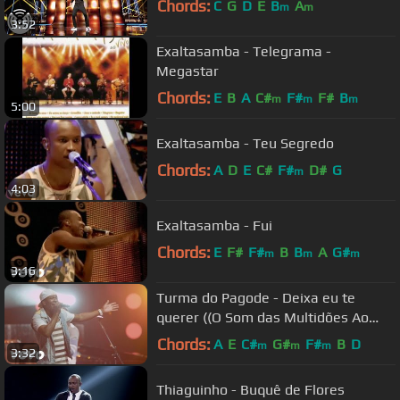
Chords:
C
G
D
E
B
A
m
m
3:52
Exaltasamba - Telegrama -
Megastar
Chords:
E
B
A
C#
F#
F#
B
m
m
m
5:00
Exaltasamba - Teu Segredo
Chords:
A
D
E
C#
F#
D#
G
m
4:03
Exaltasamba - Fui
Chords:
E
F#
F#
B
B
A
G#
m
m
m
3:16
Turma do Pagode - Deixa eu te
querer ((O Som das Multidões Ao
Vivo) [Clipe Oficial])
Chords:
A
E
C#
G#
F#
B
D
m
m
m
3:32
Thiaguinho - Buquê de Flores