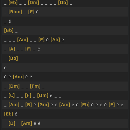
_
[Eb]
_ _
[Dm]
_ _ _ _
[Db]
_
_
[Bbm]
_
[F]
é
_ é
[Bb]
_
_ _ _
[Am]
_ _
[F]
é
[Ab]
é
_
[A]
_ _
[F]
_ é
_
[Bb]
é
é é
[Am]
é é
_
[Dm]
_ _
[Fm]
_
_
[C]
_ _
[F]
_
[Dm]
é _ _
_
[Am]
_
[B]
é
[Gm]
é é
[Am]
é é
[Eb]
é é é é
[F]
é é
[Eb]
é
_
[D]
_
[Am]
é é