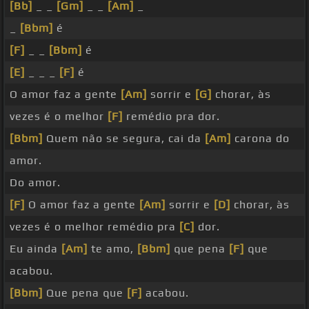
[Bb]
_ _
[Gm]
_ _
[Am]
_
_
[Bbm]
é
[F]
_ _
[Bbm]
é
[E]
_ _ _
[F]
é
O amor faz a gente
[Am]
sorrir e
[G]
chorar, às
vezes é o melhor
[F]
remédio pra dor.
[Bbm]
Quem não se segura, cai da
[Am]
carona do
amor.
Do amor.
[F]
O amor faz a gente
[Am]
sorrir e
[D]
chorar, às
vezes é o melhor remédio pra
[C]
dor.
Eu ainda
[Am]
te amo,
[Bbm]
que pena
[F]
que
acabou.
[Bbm]
Que pena que
[F]
acabou.