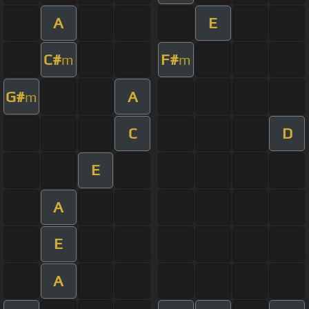
A
E
C#
F#
m
m
G#
A
m
C
D
E
A
E
A