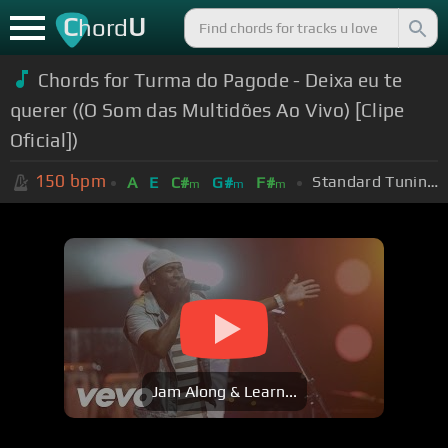
C
U
hord
Chords for Turma do Pagode - Deixa eu te
querer ((O Som das Multidões Ao Vivo) [Clipe
Oficial])
150
bpm
Standard Tuning (EADGBE)
A
E
C#
G#
F#
m
m
m
Jam Along & Learn...