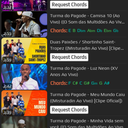
Request Chords
3:32
Turma do Pagode - Camisa 10 (Ao
Vivo) ((O Som das Multidões Ao Vivo)
[Clipe Oficial])
Chords:
E
B
D
A
D
E
G
bm
bm
b
bm
b
2:55
Duas Paixões / Shortinho Saint-
Tropez ((Misturadin Ao Vivo) [Clipe
Oficial])
Request Chords
3:59
Turma do Pagode - Luz Neon (XV
Anos Ao Vivo)
Chords:
F
C#
C
G#
G
G
A#
m
2:42
Turma do Pagode - Meu Mundo Caiu
((Misturadin Ao Vivo) [Clipe Oficial])
Request Chords
3:39
Turma do Pagode - Minha Vida sem
você ((O Som das Multidões Ao Vivo)