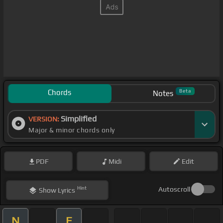
Chords
Beta
Notes
Simplified
VERSION:
Major & minor chords only
PDF
Midi
Edit
Hint
Autoscroll
Show
Lyrics
N
E