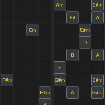
A
C#
m
m
F#
A
C
C#
m
m
D
B
A
E
F#
G#
C#
m
m
m
F#
A
G#
m
m
A