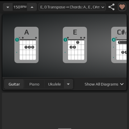
150
BPM
A
E
C#
1
1
4
1
1
1
1
2
3
2
3
3
4
Guitar
Piano
Ukulele
Show
All Diagrams