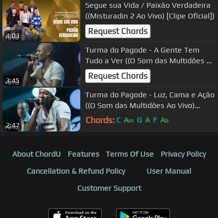
Segue sua Vida / Paixão Verdadeira
((Misturadin 2 Ao Vivo) [Clipe Oficial])
Request Chords
4:03
Turma do Pagode - A Gente Tem
Tudo a Ver ((O Som das Multidões Ao
Vivo) [Clipe Oficial])
Request Chords
3:45
Turma do Pagode - Luz, Cama e Ação
((O Som das Multidões Ao Vivo)
[Clipe Oficial])
Chords:
C
A
G
A
F
A
m
b
2:47
About ChordU
Features
Terms Of Use
Privacy Policy
Cancellation & Refund Policy
User Manual
Customer Support