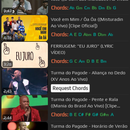
[Clipe Oficial])
Chords:
A
G
C
B
D
E
G
b
m
m
b
m
b
3:47
Você em Mim / Ôa Ôa ((Misturadin
Ao Vivo) [Clipe Oficial])
Chords:
A
E
D
A
B
D
A
bm
bm
b
4:16
FERRUGEM: "EU JURO" (LYRIC
VÍDEO)
Chords:
G
C
A
D
B
E
B
m
m
3:28
Turma do Pagode - Aliança no Dedo
(XV Anos Ao Vivo)
Request Chords
2:45
Turma do Pagode - Pente e Rala
((Mania do Brasil Ao Vivo) [Clipe
Oficial])
Chords:
B
E
C#
F#
G#
G#
A
m
2:44
Turma do Pagode - Horário de Verão