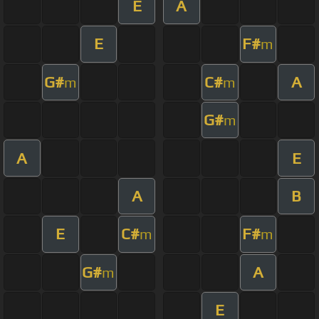
E
A
E
F#
m
G#
C#
A
m
m
G#
m
A
E
A
B
E
C#
F#
m
m
G#
A
m
E