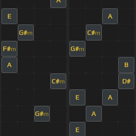
E
A
G#
C#
m
m
F#
G#
m
m
A
B
C#
D#
m
E
A
G#
A
m
E