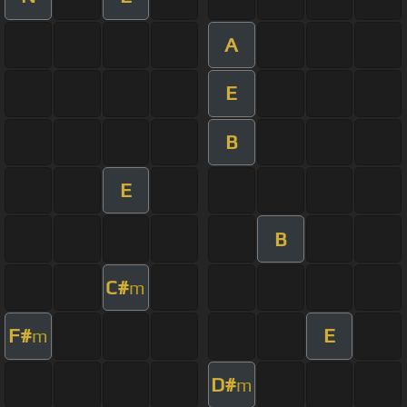
A
E
B
E
B
C#
m
F#
E
m
D#
m