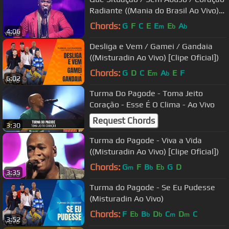
Radiante ((Mania do Brasil Ao Vivo)
[Clipe Oficial])
Chords:
G
F
C
E
E
E
A
m
b
b
4:06
Desliga e Vem / Gamei / Gandaia
((Misturadin Ao Vivo) [Clipe Oficial])
Chords:
G
D
C
E
A
E
F
m
b
6:02
Turma Do Pagode - Toma Jeito
Coração - Esse É O Clima - Ao Vivo
Request Chords
3:30
Turma do Pagode - Viva a Vida
((Misturadin Ao Vivo) [Clipe Oficial])
Chords:
G
F
B
E
G
D
m
b
b
3:35
Turma do Pagode - Se Eu Pudesse
(Misturadin Ao Vivo)
Chords:
F
E
B
D
C
D
C
b
b
b
m
m
3:52