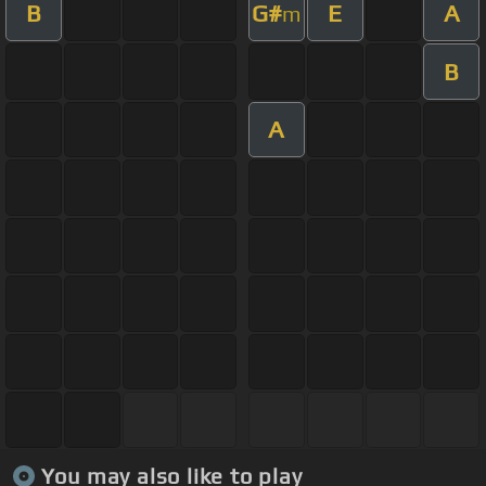
B
G#
E
A
m
B
A
You may also like to play