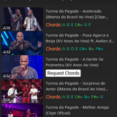
Turma do Pagode - Acelerado
((Mania do Brasil Ao Vivo) [Clipe
Oficial])
Chords:
A
D
E
C#
G
F
m
2:56
Turma do Pagode - Puxa Agarra e
Beija (XV Anos Ao Vivo) ft. Aviões do
Forró
Chords:
A
G
D
E
C#
B
F#
m
m
m
2:43
Turma do Pagode - A Gente Se
Prometeu (XV Anos Ao Vivo)
Request Chords
2:52
Turma do Pagode - Surpresa de
Amor ((Mania do Brasil Ao Vivo)
[Clipe Oficial])
Chords:
A
D
E
C#
B
F#
G
m
m
m
3:06
Turma do Pagode - Melhor Amigo
(Clipe Oficial)