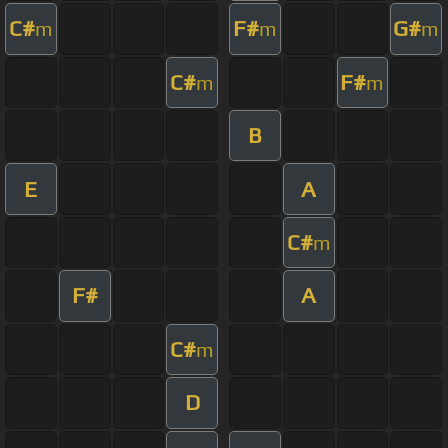
C#
F#
G#
m
m
m
C#
F#
m
m
B
E
A
C#
m
F#
A
C#
m
D