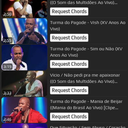
((O Som das Multidões Ao Vivo)
[Clipe Oficial])
Request Chords
2:50
Turma do Pagode - Vish (XV Anos Ao
Vivo)
Request Chords
2:55
Turma do Pagode - Sim ou Não (XV
Anos Ao Vivo)
Request Chords
3:19
Vicio / Não pedi pra me apaixonar
((O Som das Multidões Ao Vivo)
[Clipe Oficial])
Request Chords
3:33
Turma do Pagode - Mania de Beijar
((Mania do Brasil Ao Vivo) [Clipe
Oficial])
Request Chords
2:46
Que Situação / Sem Abuso / Coração