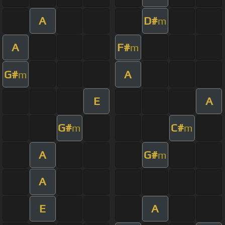
A
D#
m
A
F#
m
G#
A
m
E
A
G#
C#
m
m
A
G#
m
A
E
A