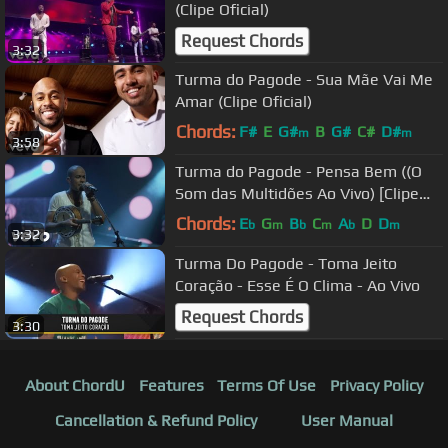
(Clipe Oficial)
Request Chords
3:32
Turma do Pagode - Sua Mãe Vai Me
Amar (Clipe Oficial)
Chords:
F#
E
G#
B
G#
C#
D#
m
m
3:58
Turma do Pagode - Pensa Bem ((O
Som das Multidões Ao Vivo) [Clipe
Oficial])
Chords:
E
G
B
C
A
D
D
b
m
b
m
b
m
3:32
Turma Do Pagode - Toma Jeito
Coração - Esse É O Clima - Ao Vivo
Request Chords
3:30
About ChordU
Features
Terms Of Use
Privacy Policy
Cancellation & Refund Policy
User Manual