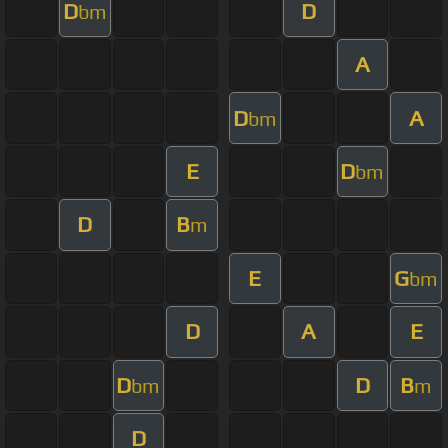
D
D
bm
A
D
A
bm
E
D
bm
D
B
m
E
G
bm
D
A
E
D
D
B
bm
m
D