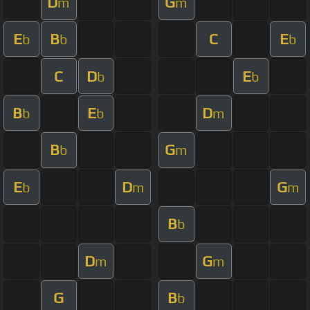
D
G
m
m
E
B
C
E
b
b
b
C
D
E
b
b
B
E
D
b
b
m
B
G
b
m
E
D
G
b
m
m
B
b
D
G
m
m
G
B
b