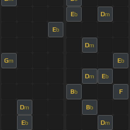
E
D
b
m
E
b
D
m
G
E
m
b
D
E
m
b
B
F
b
D
B
m
b
E
D
b
m