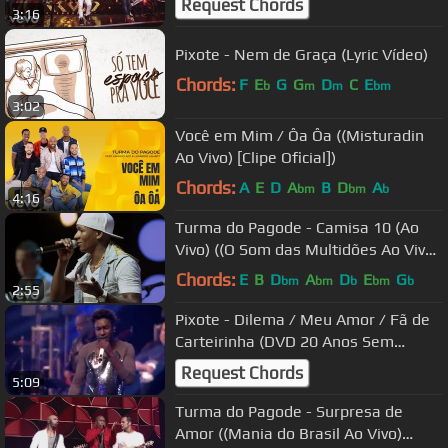
Request Chords
3:16
Pixote - Nem de Graça (Lyric Vídeo)
Chords:
F
E
G
G
D
C
E
b
m
m
bm
3:02
Você em Mim / Ôa Ôa ((Misturadin
Ao Vivo) [Clipe Oficial])
Chords:
A
E
D
A
B
D
A
bm
bm
b
4:16
Turma do Pagode - Camisa 10 (Ao
Vivo) ((O Som das Multidões Ao Vivo)
[Clipe Oficial])
Chords:
E
B
D
A
D
E
G
bm
bm
b
bm
b
2:55
Pixote - Dilema / Meu Amor / Fã de
Carteirinha (DVD 20 Anos Sem
Moderação)
Request Chords
5:09
Turma do Pagode - Surpresa de
Amor ((Mania do Brasil Ao Vivo)