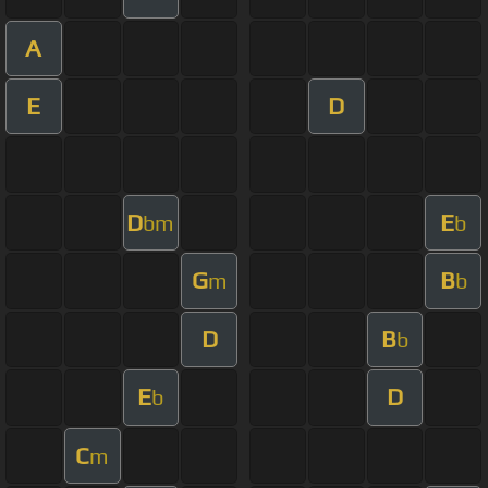
A
E
D
D
E
bm
b
G
B
m
b
D
B
b
E
D
b
C
m