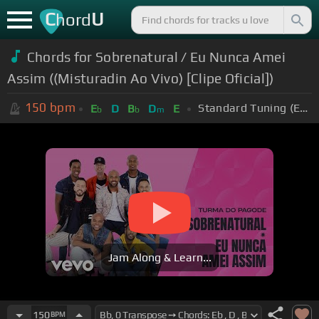
C
U
hord
Chords for Sobrenatural / Eu Nunca Amei
Assim ((Misturadin Ao Vivo) [Clipe Oficial])
150
bpm
Standard Tuning (EADGBE)
E
D
B
D
E
b
b
m
Jam Along & Learn...
150
BPM