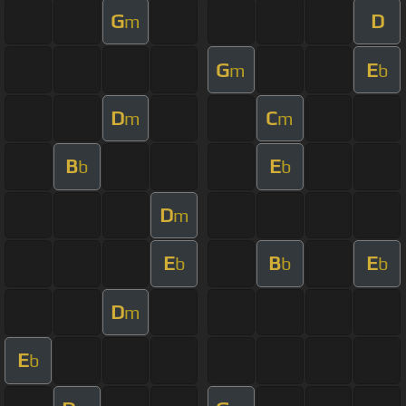
G
D
m
G
E
m
b
D
C
m
m
B
E
b
b
D
m
E
B
E
b
b
b
D
m
E
b