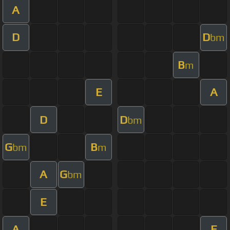
A
D
D
bm
B
m
E
A
D
D
bm
G
B
bm
m
A
G
bm
E
A
E