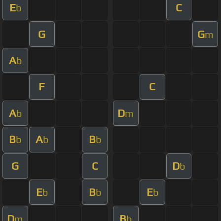
E
C
b
G
G
m
A
b
F
C
A
D
b
m
B
A
B
b
b
b
G
C
D
b
E
B
E
b
b
b
D
B
m
b