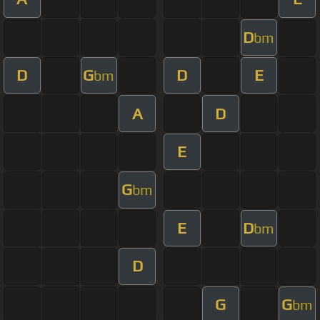
D
bm
D
G
D
E
bm
A
D
E
G
bm
E
D
bm
D
G
G
bm