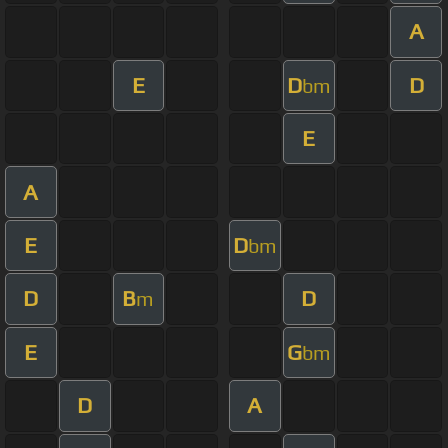
A
E
D
D
bm
E
A
E
D
bm
D
B
D
m
E
G
bm
D
A