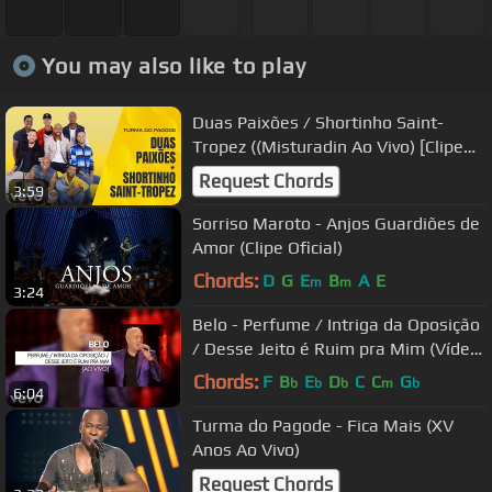
You may also like to play
Duas Paixões / Shortinho Saint-
Tropez ((Misturadin Ao Vivo) [Clipe
Oficial])
Request Chords
3:59
Sorriso Maroto - Anjos Guardiões de
Amor (Clipe Oficial)
Chords:
D
G
E
B
A
E
m
m
3:24
Belo - Perfume / Intriga da Oposição
/ Desse Jeito é Ruim pra Mim (Vídeo
Ao Vivo)
Chords:
F
B
E
D
C
C
G
b
b
b
m
b
6:04
Turma do Pagode - Fica Mais (XV
Anos Ao Vivo)
Request Chords