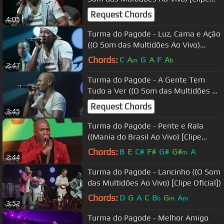
Oficial])
Request Chords
4:05
Turma do Pagode - Luz, Cama e Ação
((O Som das Multidões Ao Vivo)
[Clipe Oficial])
Chords:
C
A
G
A
F
A
m
b
2:47
Turma do Pagode - A Gente Tem
Tudo a Ver ((O Som das Multidões Ao
Vivo) [Clipe Oficial])
Request Chords
3:45
Turma do Pagode - Pente e Rala
((Mania do Brasil Ao Vivo) [Clipe
Oficial])
Chords:
B
E
C#
F#
G#
G#
A
m
2:44
Turma do Pagode - Lancinho ((O Som
das Multidões Ao Vivo) [Clipe Oficial])
Chords:
D
G
A
C
B
G
A
b
m
m
3:52
Turma do Pagode - Melhor Amigo