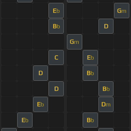
E
G
b
m
B
D
b
G
m
C
E
b
D
B
b
D
B
b
E
D
b
m
E
B
b
b