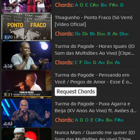
[Clipe Oficial])
Chords:
A
D
E
C#
B
F#
G
m
m
m
3:06
Thiaguinho - Ponto Fraco (Só Vem)
[Vídeo Oficial]
Chords:
G
D
B
E
B
A
D
b
b
b
bm
b
bm
3:20
Turma do Pagode - Horas Iguais ((O
Som das Multidões Ao Vivo) [Clipe
Oficial])
Chords:
C
F
D
G
A
E
A
m
m
m
b
3:58
Turma do Pagode - Pensando em
Você / Pingos de Amor - Esse É o
Clima
Request Chords
5:31
Turma do Pagode - Puxa Agarra e
Beija (XV Anos Ao Vivo) ft. Aviões do
Forró
Chords:
A
G
D
E
C#
B
F#
m
m
m
2:43
Nunca Mais / Quando me quiser ((O
Som das Multidões Ao Vivo) [Clipe