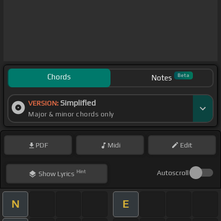
Chords
Beta
Notes
Simplified
VERSION:
Major & minor chords only
PDF
Midi
Edit
Hint
Autoscroll
Show
Lyrics
N
E