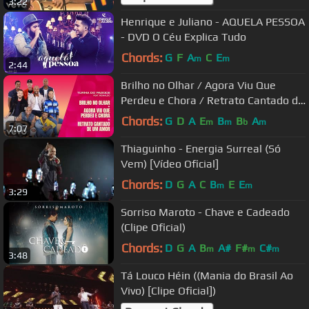
3:22
Henrique e Juliano - AQUELA PESSOA
- DVD O Céu Explica Tudo
Chords:
G
F
A
C
E
m
m
2:44
Brilho no Olhar / Agora Viu Que
Perdeu e Chora / Retrato Cantado de
um Amor ((Misturadi...
Chords:
G
D
A
E
B
B
A
m
m
b
m
7:07
Thiaguinho - Energia Surreal (Só
Vem) [Vídeo Oficial]
Chords:
D
G
A
C
B
E
E
m
m
3:29
Sorriso Maroto - Chave e Cadeado
(Clipe Oficial)
Chords:
D
G
A
B
A#
F#
C#
m
m
m
3:48
Tá Louco Héin ((Mania do Brasil Ao
Vivo) [Clipe Oficial])