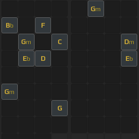
G
m
B
F
b
G
C
D
m
m
E
D
E
b
b
G
m
G