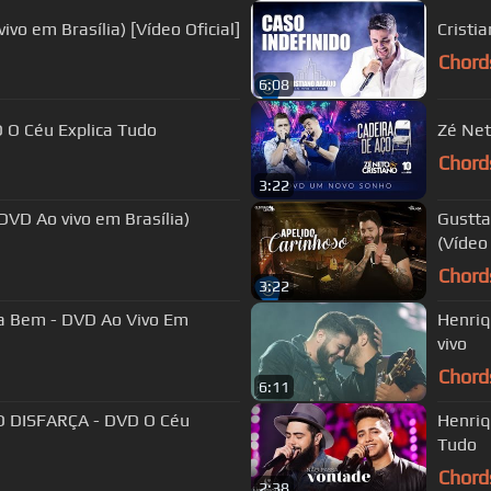
ivo em Brasília) [Vídeo Oficial]
Cristia
Chord
6:08
 O Céu Explica Tudo
Zé Net
Chord
3:22
DVD Ao vivo em Brasília)
Gustta
(Vídeo 
Chord
3:22
ja Bem - DVD Ao Vivo Em
Henriq
vivo
Chord
6:11
O DISFARÇA - DVD O Céu
Henriq
Tudo
Chord
2:38