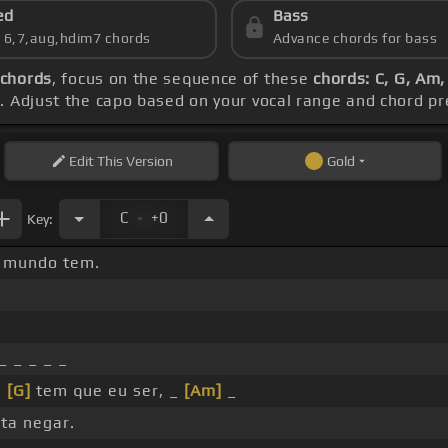
ed
Bass
s 6,7,aug,hdim7 chords
Advance chords for bass
 chords
, focus on the sequence of these
chords: C, G, Am,
M
. Adjust the capo based on your vocal range and chord p
Edit
This Version
Gold
.
C
+0
Key:
 mundo tem.
_ _ _ _ _
m
[G]
tem que eu ser, _
[Am]
_
ta negar.