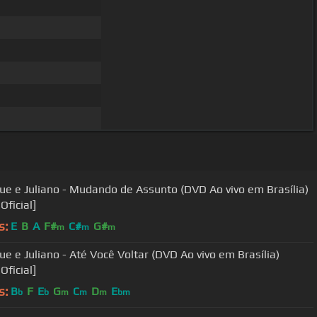
ue e Juliano - Mudando de Assunto (DVD Ao vivo em Brasília)
Oficial]
s:
E
B
A
F#
C#
G#
m
m
m
ue e Juliano - Até Você Voltar (DVD Ao vivo em Brasília)
Oficial]
s:
B
F
E
G
C
D
E
b
b
m
m
m
bm