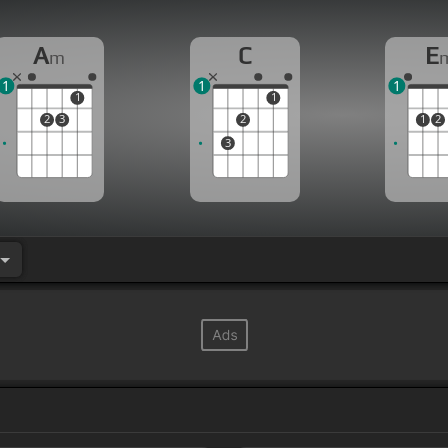
A
C
E
m
1
1
1
1
1
2
3
2
1
2
3