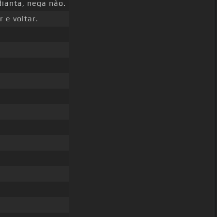
ianta, nega não.
r e voltar.