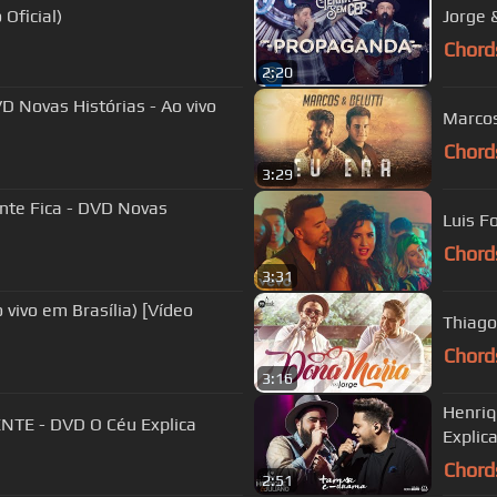
Oficial)
Jorge 
Chord
2:20
VD Novas Histórias - Ao vivo
Marcos
Chord
3:29
nte Fica - DVD Novas
Luis F
Chord
3:31
 vivo em Brasília) [Vídeo
Thiago
Chord
3:16
Henriq
ENTE - DVD O Céu Explica
Explic
Chord
2:51