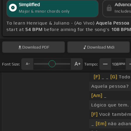
Simplified
Advanc
Major & minor chords only
Include
To learn Henrique & Juliano - (Ao Vivo)
Aquela Pessoa
start at
54 BPM
before aiming for the song's
108 BP
Download
PDF
Download
Midi
Font Size:
Tempo:
108
BPM
[F]
_ _
[G]
Todo
Aquela pessoa?
[Am]
_
Lógico que tem. 
[F]
Você també
_
[Em]
não adian