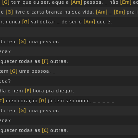
m
[G]
tem que eu ser, aquela
[Am]
pessoa, _ não
[Em]
ad
se
[G]
livre e carta branca na sua vida,
[Am]
_
[Em]
pra i
r, nunca
[G]
vai deixar _ de ser o
[Am]
que é.
do tem
[G]
uma pessoa.
soa?
squecer todas as
[F]
outras.
 tem
[G]
uma pessoa. _
soa?
dia e nem
[F]
hora pra chegar.
C]
meu coração
[G]
já tem seu nome. _ _ _ _ _
do tem
[G]
uma pessoa.
soa?
squecer todas as
[C]
outras.