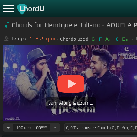
C
U
hord
Chords for Henrique e Juliano - AQUELA
108.2
bpm
Tempo:
Chords used:
G
F
A
C
E
m
m
Jam Along & Learn...
100
➙
108
BPM
%