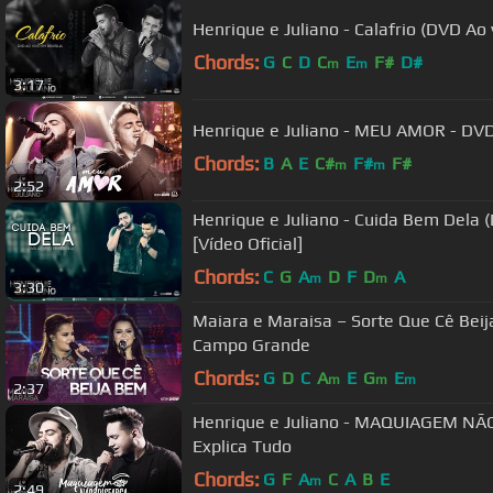
Henrique e Juliano - Calafrio (DVD Ao v
Chords:
G
C
D
C
E
F#
D#
m
m
3:17
Henrique e Juliano - MEU AMOR - DVD
Chords:
B
A
E
C#
F#
F#
m
m
2:52
Henrique e Juliano - Cuida Bem Dela (
[Vídeo Oficial]
Chords:
C
G
A
D
F
D
A
m
m
3:30
Maiara e Maraisa – Sorte Que Cê Bei
Campo Grande
Chords:
G
D
C
A
E
G
E
m
m
m
2:37
Henrique e Juliano - MAQUIAGEM NÃ
Explica Tudo
Chords:
G
F
A
C
A
B
E
m
2:49