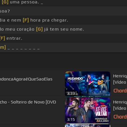
m
[G]
uma pessoa. _
soa?
dia e nem
[F]
hora pra chegar.
o meu coração
[G]
já tem seu nome.
[F]
entrar.
Am]
_ _ _ _ _ _ _ _
Henriq
MendoncaAgoraéQueSaoElas
[Vídeo 
Chord
3:33
cho - Solteiro de Novo [DVD
Henriq
[Vídeo 
Chord
3:15