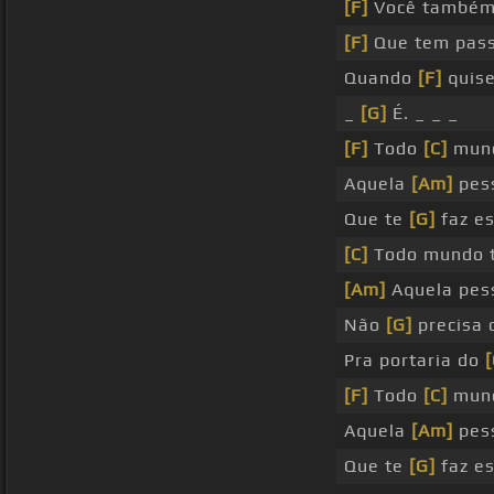
[F]
Você també
[F]
Que tem pas
Quando
[F]
quise
_
[G]
É. _ _ _
[F]
Todo
[C]
mun
Aquela
[Am]
pes
Que te
[G]
faz e
[C]
Todo mundo
[Am]
Aquela pes
Não
[G]
precisa 
Pra portaria do
[
[F]
Todo
[C]
mun
Aquela
[Am]
pes
Que te
[G]
faz e