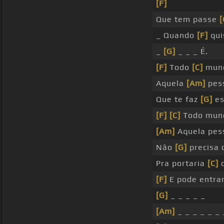
[F]
Que tem passe
[
_ Quando
[F]
qui
_
[G]
_ _ _ É.
[F]
Todo
[C]
mun
Aquela
[Am]
pes
Que te faz
[G]
es
[F]
[C]
Todo mun
[Am]
Aquela pes
Não
[G]
precisa 
Pra portaria
[C]
o
[F]
E pode entrar
[G]
_ _ _ _ _
[Am]
_ _ _ _ _ _ 