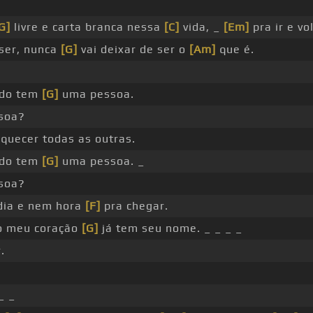
G]
livre e carta branca nessa
[C]
vida, _
[Em]
pra ir e vol
ser, nunca
[G]
vai deixar de ser o
[Am]
que é.
do tem
[G]
uma pessoa.
soa?
quecer todas as outras.
do tem
[G]
uma pessoa. _
soa?
dia e nem hora
[F]
pra chegar.
 meu coração
[G]
já tem seu nome. _ _ _ _
.
_ _