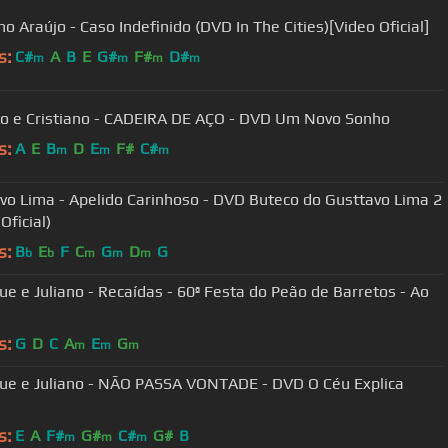
no Araújo - Caso Indefinido (DVD In The Cities)[Video Oficial]
s:
C#
A
B
E
G#
F#
D#
m
m
m
m
o e Cristiano - CADEIRA DE AÇO - DVD Um Novo Sonho
s:
A
E
B
D
E
F#
C#
m
m
m
vo Lima - Apelido Carinhoso - DVD Buteco do Gusttavo Lima 2
Oficial)
s:
B
E
F
C
G
D
G
b
b
m
m
m
ue e Juliano - Recaídas - 60ª Festa do Peão de Barretos - Ao
s:
G
D
C
A
E
G
m
m
m
ue e Juliano - NÃO PASSA VONTADE - DVD O Céu Explica
s:
E
A
F#
G#
C#
G#
B
m
m
m