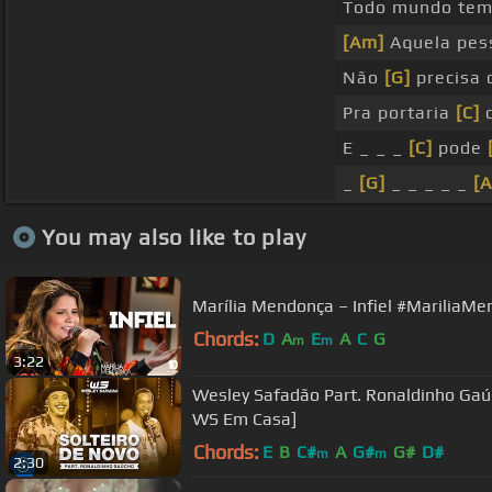
Todo mundo te
[Am]
Aquela pes
Não
[G]
precisa 
Pra portaria
[C]
d
E _ _ _
[C]
pode
_
[G]
_ _ _ _ _
[
You may also like to play
Marília Mendonça – Infiel #Marilia
Chords:
D
A
E
A
C
G
m
m
3:22
Wesley Safadão Part. Ronaldinho Gaú
WS Em Casa]
Chords:
E
B
C#
A
G#
G#
D#
m
m
2:30