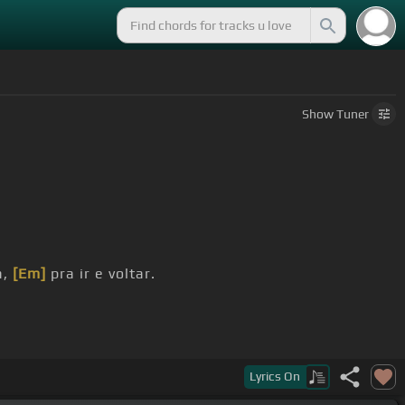
Show
Tuner
a,
[Em]
pra ir e voltar.
Lyrics
On