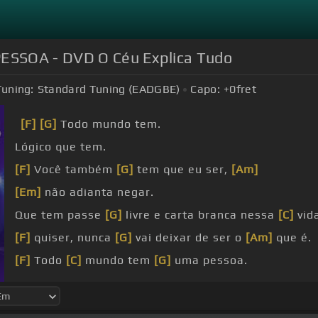
 PESSOA - DVD O Céu Explica Tudo
Tuning:
Standard Tuning (EADGBE)
Capo:
+0
fret
[F]
[G]
Todo mundo tem.
Lógico que tem.
[F]
Você também
[G]
tem que eu ser,
[Am]
[Em]
não adianta negar.
Que tem passe
[G]
livre e carta branca nessa
[C]
vid
[F]
quiser, nunca
[G]
vai deixar de ser o
[Am]
que é.
[F]
Todo
[C]
mundo tem
[G]
uma pessoa.
[Am]
pessoa?