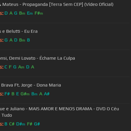
& Mateus - Propaganda [Terra Sem CEP] (Vídeo Oficial)
s:
D
A
G
B
E
F#
m
m
m
 e Belutti - Eu Era
s:
G
A
D
B
B
m
onsi, Demi Lovato - Échame La Culpa
s:
C
F
G
A
D
A
m
 Brava Ft. Jorge - Dona Maria
s:
F#
B
E
G#
B
A
A#
m
m
ue e Juliano - MAIS AMOR E MENOS DRAMA - DVD O Céu
a Tudo
s:
B
C#
D#
F#
G#
m