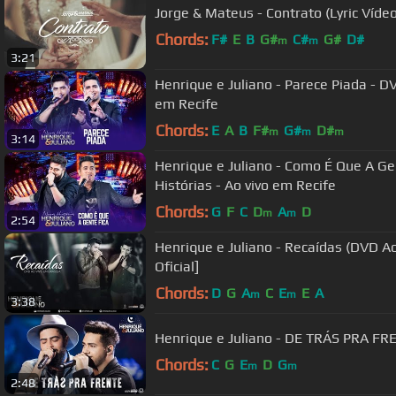
Jorge & Mateus - Contrato (Lyric Vídeo 
Chords:
F#
E
B
G#
C#
G#
D#
m
m
3:21
Henrique e Juliano - Parece Piada - D
em Recife
Chords:
E
A
B
F#
G#
D#
m
m
m
3:14
Henrique e Juliano - Como É Que A Ge
Histórias - Ao vivo em Recife
Chords:
G
F
C
D
A
D
m
m
2:54
Henrique e Juliano - Recaídas (DVD Ao
Oficial]
Chords:
D
G
A
C
E
E
A
m
m
3:38
Henrique e Juliano - DE TRÁS PRA FR
Chords:
C
G
E
D
G
m
m
2:48