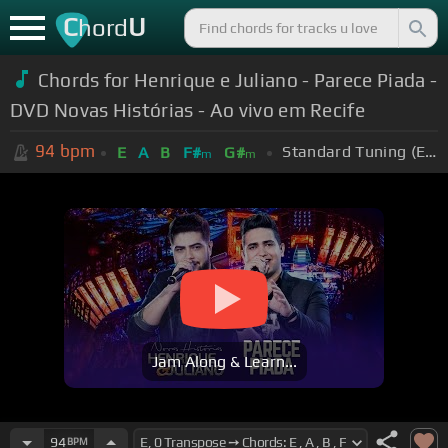
C
U
hord
Chords for Henrique e Juliano - Parece Piada -
DVD Novas Histórias - Ao vivo em Recife
94
bpm
Standard Tuning (EADGBE)
E
A
B
F#
G#
m
m
Jam Along & Learn...
94
BPM