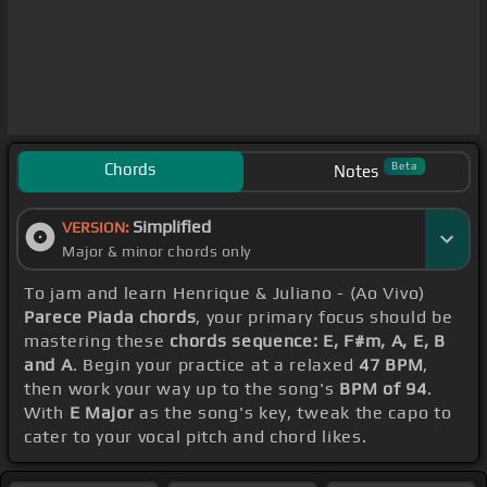
Chords
Beta
Notes
Simplified
VERSION:
Major & minor chords only
To jam and learn Henrique & Juliano - (Ao Vivo)
Parece Piada chords
, your primary focus should be
mastering these
chords sequence: E, F#m, A, E, B
and A
. Begin your practice at a relaxed
47 BPM
,
then work your way up to the song's
BPM of 94
.
With
E Major
as the song's key, tweak the capo to
cater to your vocal pitch and chord likes.