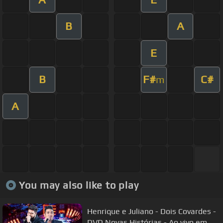
B
A
E
B
F#
C#
m
A
You may also like to play
Henrique e Juliano - Dois Covardes -
DVD Novas Histórias - Ao vivo em