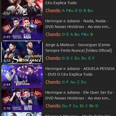
Céu Explica Tudo
Chords:
A
F#
E
D
B
B
m
m
2:52
Henrique e Juliano - Nada, Nada -
DVD Novas Histórias - Ao vivo em
Recife
Chords:
D
E
A
B
F#
B
m
m
2:49
Jorge & Mateus - Sosseguei (Como
Sempre Feito Nunca) [Vídeo Oficial]
Chords:
G
D
C
E
B
E
F
m
m
3:18
Henrique e Juliano - AQUELA PESSOA
- DVD O Céu Explica Tudo
Chords:
G
F
A
C
E
m
m
2:44
Henrique e Juliano - Ele Quer Ser Eu -
DVD Novas Histórias - Ao vivo em
Recife
Chords:
G
F
C
E
C
B
G
m
m
b
b
3:18