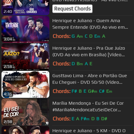
Recife
Request Chords
2:40
Henrique e Juliano - Quem Ama
Sempre Entende (DVD Ao vivo em
Brasília) [Vídeo Oficial]
Chords:
G
A
C
D
E
A
m
m
3:04
Henrique e Juliano - Pra Que Juízo
(DVD Ao vivo em Brasília) [Vídeo
Oficial]
Chords:
D
B
A
E
m
2:58
Gusttavo Lima - Abre o Portão Que
Eu Cheguei - DVD 50/50 (Vídeo
Oficial)
Chords:
F#
B
E
G#
C#
E
m
m
4:36
Marília Mendonça - Eu Sei De Cor
#MariliaMendoncaEuSeiDeCor
(Agora é que são elas)
Chords:
E
A
F#
D
B
D#
m
2:58
Henrique e Juliano - 5 KM - DVD O