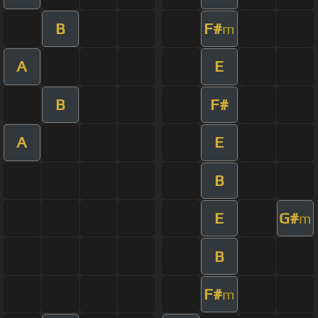
B
F#
m
A
E
B
F#
A
E
B
E
G#
m
B
F#
m