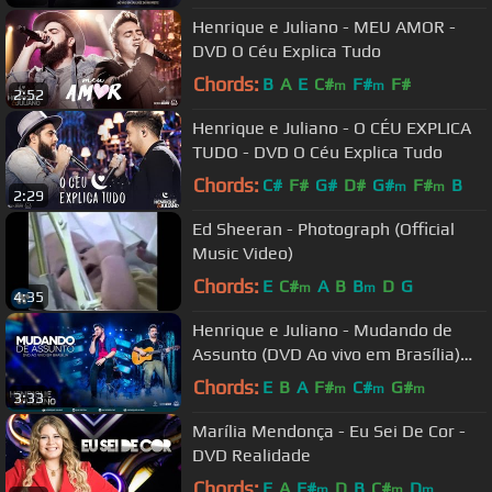
Henrique e Juliano - MEU AMOR -
DVD O Céu Explica Tudo
Chords:
B
A
E
C#
F#
F#
m
m
2:52
Henrique e Juliano - O CÉU EXPLICA
TUDO - DVD O Céu Explica Tudo
Chords:
C#
F#
G#
D#
G#
F#
B
m
m
2:29
Ed Sheeran - Photograph (Official
Music Video)
Chords:
E
C#
A
B
B
D
G
m
m
4:35
Henrique e Juliano - Mudando de
Assunto (DVD Ao vivo em Brasília)
[Vídeo Oficial]
Chords:
E
B
A
F#
C#
G#
m
m
m
3:33
Marília Mendonça - Eu Sei De Cor -
DVD Realidade
Chords:
E
A
F#
D
B
C#
D
m
m
m