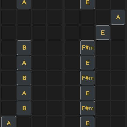
A
E
A
E
B
F#
m
A
E
B
F#
m
A
E
B
F#
m
A
E