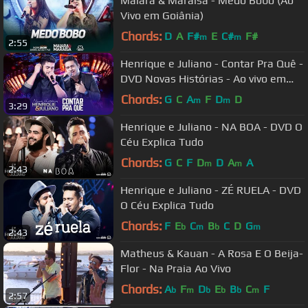
Maiara & Maraisa - Medo Bobo (Ao
Vivo em Goiânia)
Chords:
D
A
F#
E
C#
F#
m
m
2:55
Henrique e Juliano - Contar Pra Quê -
DVD Novas Histórias - Ao vivo em
Recife
Chords:
G
C
A
F
D
D
m
m
3:29
Henrique e Juliano - NA BOA - DVD O
Céu Explica Tudo
Chords:
G
C
F
D
D
A
A
m
m
2:43
Henrique e Juliano - ZÉ RUELA - DVD
O Céu Explica Tudo
Chords:
F
E
C
B
C
D
G
b
m
b
m
2:43
Matheus & Kauan - A Rosa E O Beija-
Flor - Na Praia Ao Vivo
Chords:
A
F
D
E
B
C
F
b
m
b
b
b
m
2:57