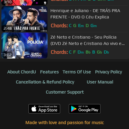
3:10
Henrique e Juliano - DE TRÁS PRA
FRENTE - DVD O Céu Explica
Chords:
C
G
E
D
G
m
m
2:48
Zé Neto e Cristiano - Seu Polícia
(DVD Zé Neto e Cristiano Ao vivo em
São José do Rio Preto)
Chords:
C
F
D
B
B
G
D
m
b
b
b
3:02
About ChordU
Features
Terms Of Use
Privacy Policy
Cancellation & Refund Policy
User Manual
Customer Support
Made with love and passion for music