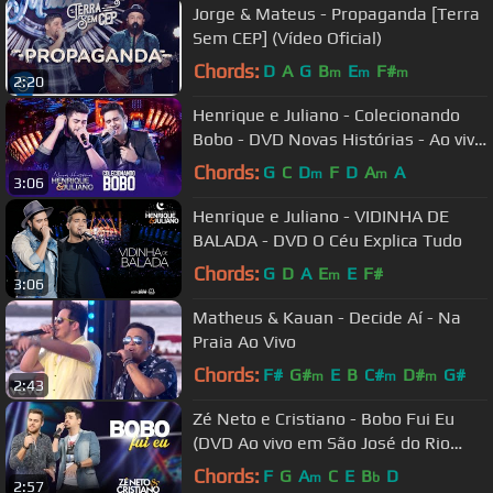
Jorge & Mateus - Propaganda [Terra
Sem CEP] (Vídeo Oficial)
Chords:
D
A
G
B
E
F#
m
m
m
2:20
Henrique e Juliano - Colecionando
Bobo - DVD Novas Histórias - Ao vivo
em Recife
Chords:
G
C
D
F
D
A
A
m
m
3:06
Henrique e Juliano - VIDINHA DE
BALADA - DVD O Céu Explica Tudo
Chords:
G
D
A
E
E
F#
m
3:06
Matheus & Kauan - Decide Aí - Na
Praia Ao Vivo
Chords:
F#
G#
E
B
C#
D#
G#
m
m
m
2:43
Zé Neto e Cristiano - Bobo Fui Eu
(DVD Ao vivo em São José do Rio
Preto)
Chords:
F
G
A
C
E
B
D
m
b
2:57