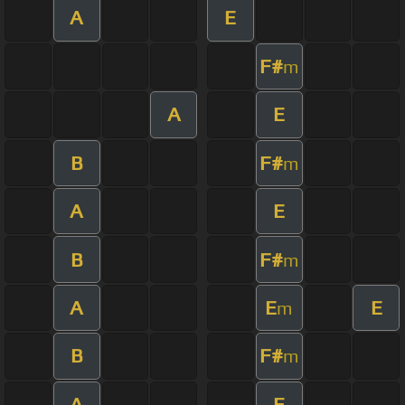
A
E
F#
m
A
E
B
F#
m
A
E
B
F#
m
A
E
E
m
B
F#
m
A
E