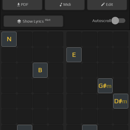
PDF
Midi
Edit
Hint
Autoscroll
Show
Lyrics
N
E
B
G#
m
D#
m