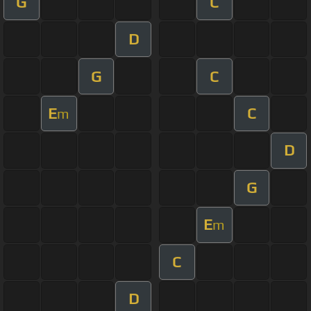
G
C
D
G
C
E
C
m
D
G
E
m
C
D