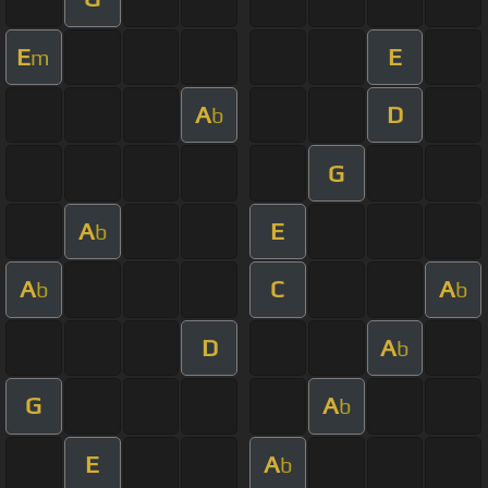
E
E
m
A
D
b
G
A
E
b
A
C
A
b
b
D
A
b
G
A
b
E
A
b