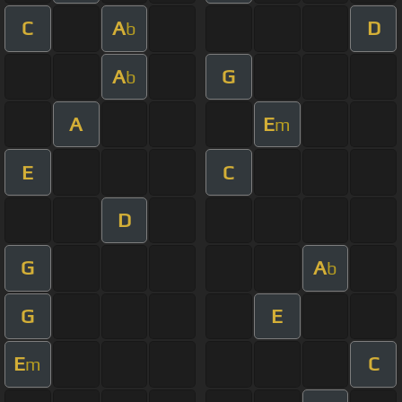
C
A
D
b
A
G
b
A
E
m
E
C
D
G
A
b
G
E
E
C
m