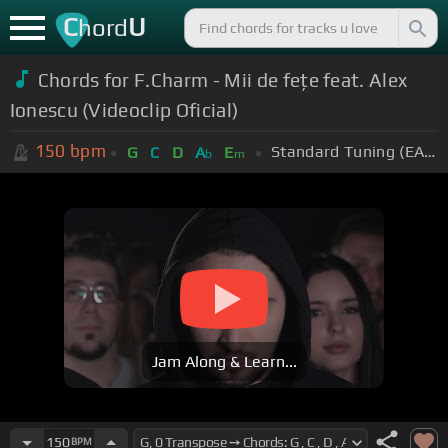
C
U
hord
Chords for F.Charm - Mii de fețe feat. Alex
Ionescu (Videoclip Oficial)
150
bpm
Standard Tuning (EADGBE)
G
C
D
A
E
b
m
Jam Along & Learn...
150
BPM