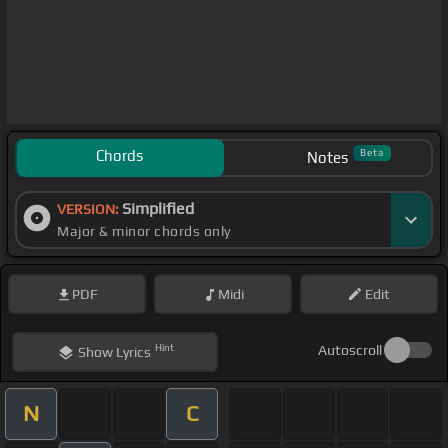
Chords
Beta
Notes
Simplified
VERSION:
Major & minor chords only
PDF
Midi
Edit
Hint
Autoscroll
Show
Lyrics
N
C