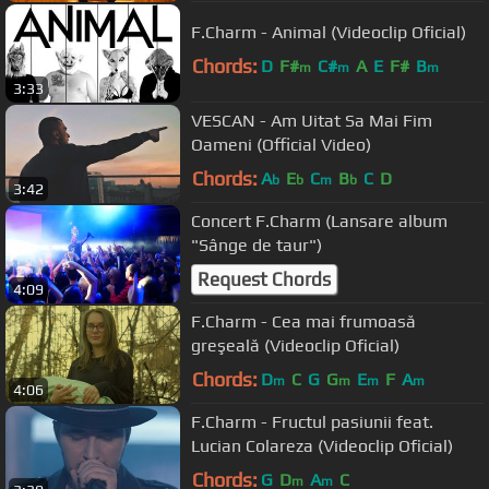
F.Charm - Animal (Videoclip Oficial)
Chords:
D
F#
C#
A
E
F#
B
m
m
m
3:33
VESCAN - Am Uitat Sa Mai Fim
Oameni (Official Video)
Chords:
A
E
C
B
C
D
b
b
m
b
3:42
Concert F.Charm (Lansare album
"Sânge de taur")
Request Chords
4:09
F.Charm - Cea mai frumoasă
greşeală (Videoclip Oficial)
Chords:
D
C
G
G
E
F
A
m
m
m
m
4:06
F.Charm - Fructul pasiunii feat.
Lucian Colareza (Videoclip Oficial)
Chords:
G
D
A
C
m
m