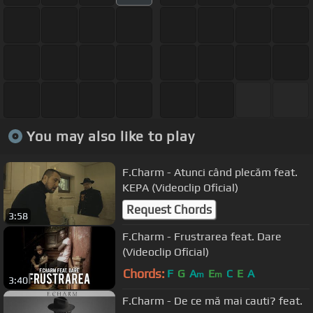
You may also like to play
F.Charm - Atunci când plecăm feat.
KEPA (Videoclip Oficial)
Request Chords
3:58
F.Charm - Frustrarea feat. Dare
(Videoclip Oficial)
Chords:
F
G
A
E
C
E
A
m
m
3:40
F.Charm - De ce mă mai cauti? feat.