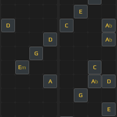
E
D
C
A
b
D
A
b
G
E
C
m
A
A
D
b
G
E