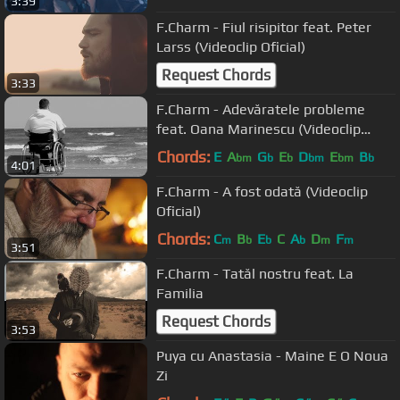
3:39
F.Charm - Fiul risipitor feat. Peter
Larss (Videoclip Oficial)
Request Chords
3:33
F.Charm - Adevăratele probleme
feat. Oana Marinescu (Videoclip
Oficial)
Chords:
E
A
G
E
D
E
B
bm
b
b
bm
bm
b
4:01
F.Charm - A fost odată (Videoclip
Oficial)
Chords:
C
B
E
C
A
D
F
m
b
b
b
m
m
3:51
F.Charm - Tatăl nostru feat. La
Familia
Request Chords
3:53
Puya cu Anastasia - Maine E O Noua
Zi