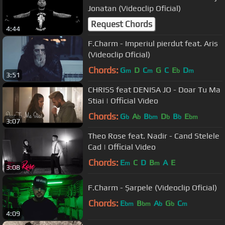
Jonatan (Videoclip Oficial)
Request Chords
4:44
F.Charm - Imperiul pierdut feat. Aris
(Videoclip Oficial)
Chords:
G
D
C
G
C
E
D
m
m
b
m
3:51
CHRISS feat DENISA JO - Doar Tu Ma
Stiai | Official Video
Chords:
G
A
B
D
B
E
b
b
bm
b
b
bm
3:07
Theo Rose feat. Nadir - Cand Stelele
Cad | Official Video
Chords:
E
C
D
B
A
E
m
m
3:08
F.Charm - Șarpele (Videoclip Oficial)
Chords:
E
B
A
G
C
bm
bm
b
b
m
4:09