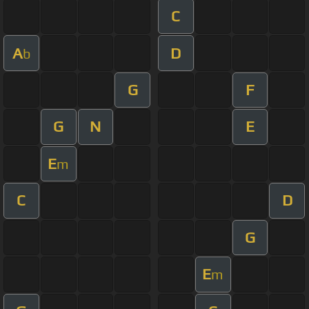
C
A
D
b
G
F
G
N
E
E
m
C
D
G
E
m