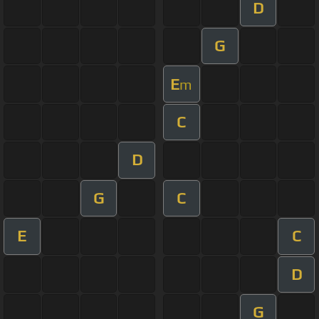
D
G
E
m
C
D
G
C
E
C
D
G