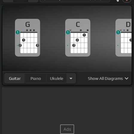
G
C
D
1
1
1
1
1
2
1
2
3
3
Guitar
Piano
Ukulele
Show
All Diagrams