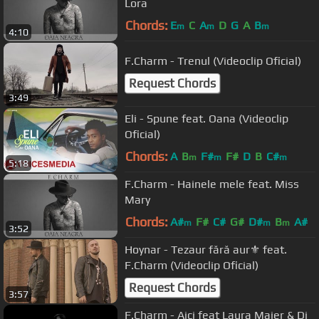
Lora
Chords:
E
C
A
D
G
A
B
m
m
m
4:10
F.Charm - Trenul (Videoclip Oficial)
Request Chords
3:49
Eli - Spune feat. Oana (Videoclip
Oficial)
Chords:
A
B
F#
F#
D
B
C#
m
m
m
5:18
F.Charm - Hainele mele feat. Miss
Mary
Chords:
A#
F#
C#
G#
D#
B
A#
m
m
m
3:52
Hoynar - Tezaur fără aur⚜️ feat.
F.Charm (Videoclip Oficial)
Request Chords
3:57
F.Charm - Aici feat Laura Maier & Dj