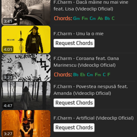
F.Charm - Dacă mâine nu mai vine
feat. Lisa (Videoclip Oficial)
Chords:
G
F
C
A
B
C
m
m
m
b
b
3:49
F.Charm - Unu la o mie
Request Chords
4:01
F.Charm - Coroana feat. Oana
Marinescu (Videoclip Oficial)
Chords:
B
E
C
F
C
F
b
b
m
m
3:21
F.Charm - Povestea nespusă feat.
Amanda (Videoclip Oficial)
Request Chords
4:47
F.Charm - Artificial (Videoclip Oficial)
Request Chords
3:27