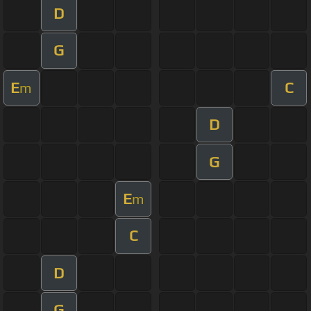
D
G
E
C
m
D
G
E
m
C
D
G