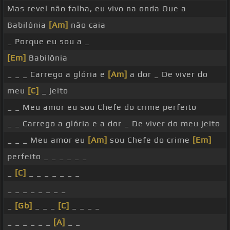
Mas revel não falha, eu vivo na onda Que a
Babilônia
[Am]
não caia
_ Porque eu sou a _
[Em]
Babilônia
_ _ _ Carrego a glória e
[Am]
a dor _ De viver do
meu
[C]
_ jeito
_ _ Meu amor eu sou Chefe do crime perfeito
_ _ Carrego a glória e a dor _ De viver do meu jeito
_ _ _ Meu amor eu
[Am]
sou Chefe do crime
[Em]
perfeito _ _ _ _ _ _
_
[C]
_ _ _ _ _ _ _
_ _ _ _ _ _ _ _
_
[Gb]
_ _ _
[C]
_ _ _ _
_ _ _ _ _ _
[A]
_ _