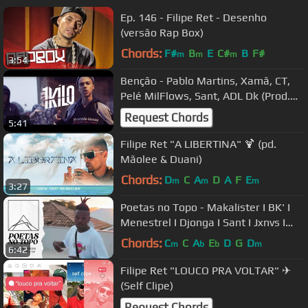
Ep. 146 - Filipe Ret - Desenho
(versão Rap Box)
Chords:
F#
B
E
C#
B
F#
m
m
m
3:54
Benção - Pablo Martins, Xamã, CT,
Pelé MilFlows, Sant, ADL Dk (Prod.
1Kilo)
Request Chords
5:41
Filipe Ret "A LIBERTINA" 🍹 (pd.
Mãolee & Duani)
Chords:
D
C
A
D
A
F
E
m
m
m
3:27
Poetas no Topo - Makalister I BK' I
Menestrel I Djonga I Sant I Jxnvs I
Slim I
Chords:
C
C
A
E
D
G
D
m
b
b
m
6:42
Filipe Ret "LOUCO PRA VOLTAR" ✈
(Self Clipe)
Request Chords