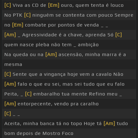
[C]
Viva as CD de
[Em]
ouro, quem tenta é louco
No PTK
[C]
ninguém se contenta com pouco Sempre
no
[Em]
combate por pontos de venda _ _
[Am]
_ Agressividade é a chave, aprenda Só
[C]
quem nasce pleba não tem _ ambição
Na queda ou na
[Am]
ascensão, minha marra é a
mesma
[C]
Sente que a vingança hoje vem a cavalo Não
[Am]
falo o que eu sei, mas sei tudo que eu falo
Peita, _
[C]
embaralho tua mente Refino meu _
[Am]
entorpecente, vendo pra caralho
[C]
_ _
Aceita, minha banca tá no topo Hoje tá
[Am]
tudo
bom depois de Mostro Foco