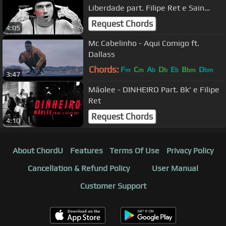
Liberdade part. Filipe Ret e Sain
(Clipe Oficial)
Request Chords
4:05
Mc Cabelinho - Aqui Comigo ft.
Dallass
Chords:
F
C
A
D
E
B
D
m
m
b
b
b
bm
bm
3:47
Mãolee - DINHEIRO Part. Bk' e Filipe
Ret
Request Chords
4:10
About ChordU
Features
Terms Of Use
Privacy Policy
Cancellation & Refund Policy
User Manual
Customer Support