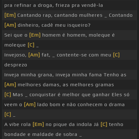
pra refinar a droga, frieza pra vendê-la
[Em]
Cantando rap, cantando mulheres _ Contando
[Am]
dinheiro, cadê meu isqueiro?
Sei que o
[Em]
homem é homem, moleque é
moleque
[C]
_
Invejoso,
[Am]
fat, _ contente-se com meu
[C]
desprezo
Inveja minha grana, inveja minha fama Tenho as
[Am]
melhores damas, as melhores gramas
[C]
Mas _ conquistar é melhor que ganhar Eles só
veem o
[Am]
lado bom e não conhecem o drama
[C]
_
A vibe rola
[Em]
no pique da indola Já
[C]
tenho
bondade e maldade de sobra _