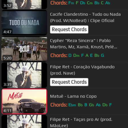
Chords:
F
F
D
C
B
C
A
m
b
m
b
b
3:52
Cacife Clandestino - Tudo ou Nada
(Prod. WcNoBeat) | Clipe Oficial
Request Chords
4:47
Cypher "Reza Sincera" | Pablo
Martins, Mz, Xamã, Knust, Pelé
MilFlows e Rafael Sadan (Prod.1Kilo)
Chords:
D
D
F
A
E
B
G
m
b
5:20
Filipe Ret - Coração Vagabundo
(prod. Nave)
Request Chords
3:39
Matuê - Lama no Copo
Chords:
E
B
B
G
A
D
F
bm
b
b
b
b
4:11
Filipe Ret - Taças pro Ar (prod.
MãoLee)