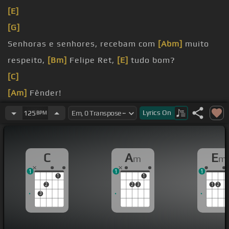
[E]
[G]
Senhoras e senhores, recebam com
[Abm]
muito
respeito,
[Bm]
Felipe Ret,
[E]
tudo bom?
[C]
[Am]
Fênder!
Tudo bom família?
Lyrics
On
125
BPM
[Am]
[C]
C
A
E
m
m
1
1
1
1
1
2
2
3
1
2
3