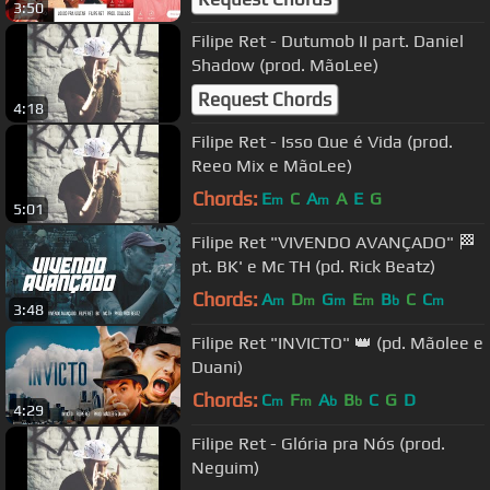
3:50
Filipe Ret - Dutumob II part. Daniel
Shadow (prod. MãoLee)
Request Chords
4:18
Filipe Ret - Isso Que é Vida (prod.
Reeo Mix e MãoLee)
Chords:
E
C
A
A
E
G
m
m
5:01
Filipe Ret "VIVENDO AVANÇADO" 🏁
pt. BK' e Mc TH (pd. Rick Beatz)
Chords:
A
D
G
E
B
C
C
m
m
m
m
b
m
3:48
Filipe Ret "INVICTO" 👑 (pd. Mãolee e
Duani)
Chords:
C
F
A
B
C
G
D
m
m
b
b
4:29
Filipe Ret - Glória pra Nós (prod.
Neguim)