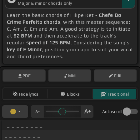
Major & minor chords only
Learn the basic chords of Filipe Ret -
Chefe Do
Crime Perfeito chords
, with this master sequence:
C, Am, C, Em and Am. A good strategy is to initiate
at
62 BPM
and then accelerate to the track's
regular
speed of 125 BPM
. Considering the song's
key of E Minor
, position your capo to suit your vocal
and chord preferences.
PDF
Midi
Edit
Hide lyrics
Blocks
Traditional
Autoscroll
_ _ _ _ _ _ _ _
_ _ _ _ _ _ _ _