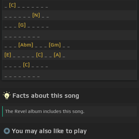
_
[C]
_ _ _ _ _ _ _
_ _ _ _ _ _
[N]
_ _
_ _ _
[G]
_ _ _ _ _
_ _ _ _ _ _ _ _
_ _ _
[Abm]
_ _ _
[Gm]
_ _
[E]
_ _ _ _ _
[C]
_ _
[A]
_
_ _ _ _
[C]
_ _ _ _
_ _ _ _ _ _ _ _
Facts about this song
The Revel album includes this song.
You may also like to play