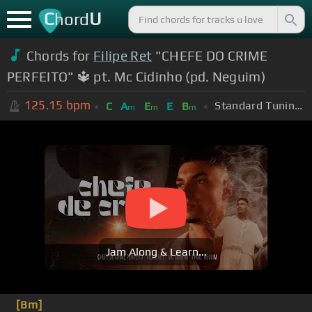
C
U
hord
Chords for
Filipe Ret
"CHEFE DO CRIME
PERFEITO" 🔱 pt. Mc Cidinho (pd. Neguim)
125.15
bpm
Standard Tuning (EADGBE)
C
A
E
E
B
m
m
m
Jam Along & Learn...
[Bm]