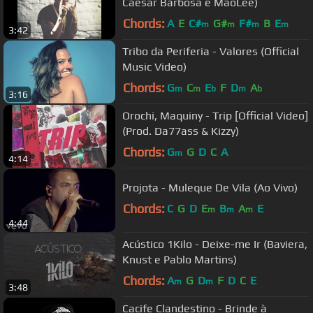
Caesar Barbosa e MãoLee)
Chords:
A
E
C#
G#
F#
B
E
m
m
m
m
3:42
Tribo da Periferia - Valores (Official
Music Video)
Chords:
G
C
E
F
D
A
m
m
b
m
b
3:16
Orochi, Maquiny - Trip [Official Video]
(Prod. Da77ass & Kizzy)
Chords:
G
G
D
C
A
m
4:14
Projota - Muleque De Vila (Ao Vivo)
Chords:
C
G
D
E
B
A
E
m
m
m
4:44
Acústico 1Kilo - Deixe-me Ir (Baviera,
Knust e Pablo Martins)
Chords:
A
G
D
F
D
C
E
m
m
3:48
Cacife Clandestino - Brinde à