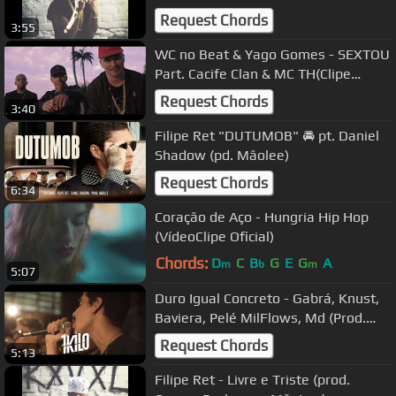
Request Chords
3:55
WC no Beat & Yago Gomes - SEXTOU
Part. Cacife Clan & MC TH(Clipe
Oficial)
Request Chords
3:40
Filipe Ret "DUTUMOB" 🚘 pt. Daniel
Shadow (pd. Mãolee)
Request Chords
6:34
Coração de Aço - Hungria Hip Hop
(VídeoClipe Oficial)
Chords:
D
C
B
G
E
G
A
m
b
m
5:07
Duro Igual Concreto - Gabrá, Knust,
Baviera, Pelé MilFlows, Md (Prod.
RastaBeats)
Request Chords
5:13
Filipe Ret - Livre e Triste (prod.