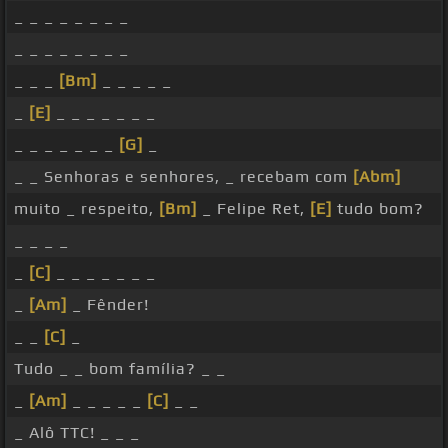
_ _ _ _ _ _ _ _
_ _ _ _ _ _ _ _
_ _ _
[Bm]
_ _ _ _ _
_
[E]
_ _ _ _ _ _ _
_ _ _ _ _ _ _
[G]
_
_ _ Senhoras e senhores, _ recebam com
[Abm]
muito _ respeito,
[Bm]
_ Felipe Ret,
[E]
tudo bom?
_ _ _ _
_
[C]
_ _ _ _ _ _ _
_
[Am]
_ Fênder!
_ _
[C]
_
Tudo _ _ bom família? _ _
_
[Am]
_ _ _ _ _
[C]
_ _
_ Alô TTC! _ _ _