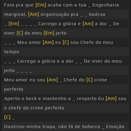
Fala pra que
[Em]
acaba com a tua _ Engenharia
marginal,
[Am]
organização pra _ _ badrua
_
[Em]
_ _ _ _ Carrego a glória e
[Am]
a dor _ De
viver
[C]
do meu
[Em]
jeito
_ _ _ Meu amor
[Am]
eu
[C]
sou Chefe do meu
tempo
_ _ _ Carrego a glória e a dor _ _ De viver do meu
jeito _ _ _ _
Meu amor eu sou
[Am]
_ Chefe do
[C]
crime
perfeito
Aperto o beck e mantenho o _ respeito Eu
[Am]
sou
o chefe do crime perfeito
[C]
_
Doutrino minha tropa, não tô de bobeira _ Emoção