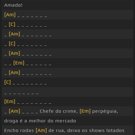
Amado!
[Am]
_ _ _ _ _ _ _
_
[C]
_ _ _ _ _ _ _
_
[Am]
_ _ _ _ _ _ _
_
[C]
_ _ _ _ _ _ _
_
[Am]
_ _ _ _ _ _ _
_ _
[Em]
_ _ _ _ _ _
_
[Am]
_ _ _ _ _ _ _
[C]
_ _ _ _ _ _ _ _
_ _ _ _ _ _ _ _
[Em]
_ _ _ _ _ _ _ _
_
[Am]
_ _ _ _ Chefe do crime,
[Em]
perpéguia,
droga é a melhor do mercado
Encho rodas
[Am]
de rua, deixo os shows lotados