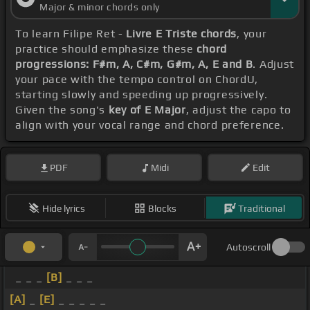
Major & minor chords only
To learn Filipe Ret -
Livre E Triste chords
, your
practice should emphasize these
chord
progressions: F#m, A, C#m, G#m, A, E and B
. Adjust
your pace with the tempo control on ChordU,
starting slowly and speeding up progressively.
Given the song's
key of E Major
, adjust the capo to
align with your vocal range and chord preference.
PDF
Midi
Edit
Hide lyrics
Blocks
Traditional
Autoscroll
_ _ _
[B]
_ _ _
[A]
_
[E]
_ _ _ _ _