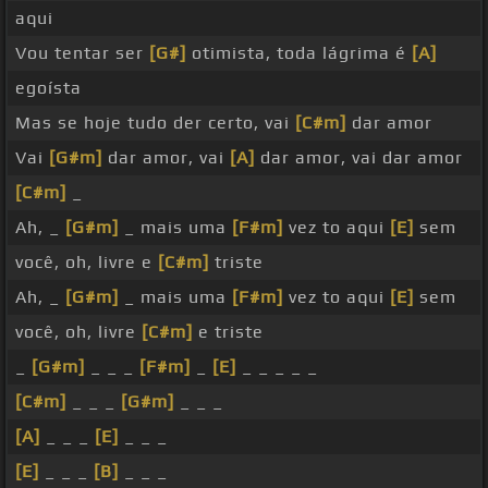
aqui
Vou tentar ser
[G#]
otimista, toda lágrima é
[A]
egoísta
Mas se hoje tudo der certo, vai
[C#m]
dar amor
Vai
[G#m]
dar amor, vai
[A]
dar amor, vai dar amor
[C#m]
_
Ah, _
[G#m]
_ mais uma
[F#m]
vez to aqui
[E]
sem
você, oh, livre e
[C#m]
triste
Ah, _
[G#m]
_ mais uma
[F#m]
vez to aqui
[E]
sem
você, oh, livre
[C#m]
e triste
_
[G#m]
_ _ _
[F#m]
_
[E]
_ _ _ _ _
[C#m]
_ _ _
[G#m]
_ _ _
[A]
_ _ _
[E]
_ _ _
[E]
_ _ _
[B]
_ _ _