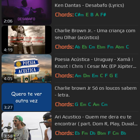
Ken Dantas - Desabafo (Lyrics)
Chords:
C#
E
B
A
F#
m
2:06
Charlie Brown Jr. - Uma criança com
seu Olhar (acústico)
Chords:
A
E
C
E
F
A
C
b
b
m
bm
m
bm
4:19
Poesia Acústica - Uruguay - Xamã |
Knust | Chris | Cesar Mc (EP Júpiter
Dayane)
Chords:
A
D
E
C
F
G
E
m
m
m
4:05
Charlie brown Jr Só os loucos sabem
- letra.
Chords:
G
E
C
A
C
m
m
m
3:27
Ari Acustico - Quem me dera eu te
encontrar ( part. Dom R, Play, Duvale
e Tiankris)
Chords:
E
F
D
B
F
C
B
b
m
b
bm
m
b
3:58