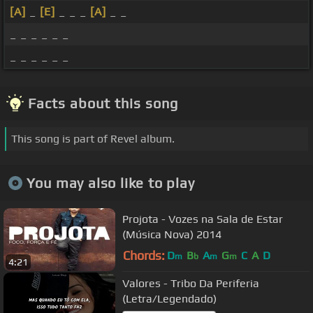
[A]
_
[E]
_ _ _
[A]
_ _
_ _ _ _ _ _
_ _ _ _ _ _
Facts about this song
This song is part of Revel album.
You may also like to play
Projota - Vozes na Sala de Estar
(Música Nova) 2014
Chords:
D
B
A
G
C
A
D
m
b
m
m
4:21
Valores - Tribo Da Periferia
(Letra/Legendado)