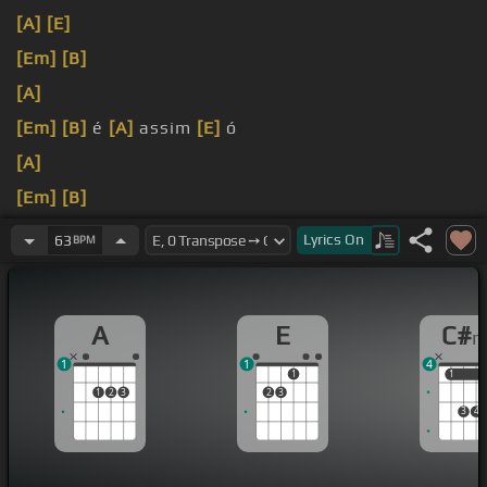
[A]
[E]
[Em]
[B]
[A]
[Em]
[B]
é
[A]
assim
[E]
ó
[A]
[Em]
[B]
[A]
Lyrics
On
63
BPM
A
E
C#
1
1
4
1
1
1
1
2
3
2
3
3
4