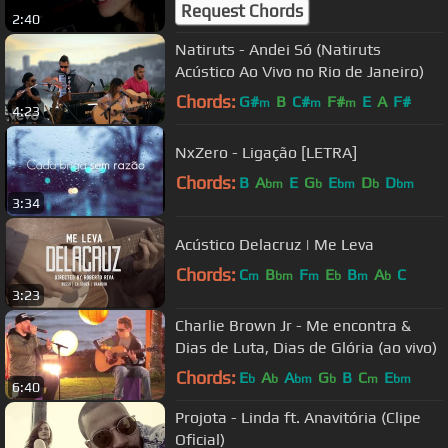
Request Chords
2:40
Natiruts - Andei Só (Natiruts
Acústico Ao Vivo no Rio de Janeiro)
Chords:
G#
B
C#
F#
E
A
F#
m
m
m
4:23
NxZero - Ligação [LETRA]
Chords:
B
A
E
G
E
D
D
bm
b
bm
b
bm
3:34
Acústico Delacruz | Me Leva
Chords:
C
B
F
E
B
A
C
m
bm
m
b
m
b
3:23
Charlie Brown Jr - Me encontra &
Dias de Luta, Dias de Glória (ao vivo)
Chords:
E
A
A
G
B
C
E
b
b
bm
b
m
bm
6:40
Projota - Linda ft. Anavitória (Clipe
Oficial)