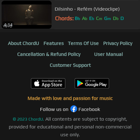
Dilsinho - Refém (Videoclipe)
Chords:
B
A
E
C
G
D
D
b
b
b
m
m
b
4:14
About ChordU
Features
Terms Of Use
Privacy Policy
Cancellation & Refund Policy
User Manual
Customer Support
Made with love and passion for music
Follow us on
Facebook
All contents are subject to copyright,
©
2023
ChordU.
provided for educational and personal non-commercial
use only.