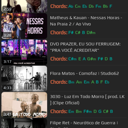
Chords:
A
C
E
D
F
B
F
b
m
b
b
m
b
2:59
Matheus & Kauan - Nessas Horas -
Na Praia 2 / Ao Vivo
Chords:
F#
C#
B
D#
m
3:28
DVD PRAZER, EU SOU FERRUGEM:
"PRA VOCÊ ACREDITAR"
Chords:
C#
E
A
G#
F#
D
B
m
m
3:17
Flora Matos - Comofaz | Studio62
Chords:
B
A
E
A
B
F
E
m
m
m
b
4:33
3030 - Luz Em Todo Morro [ prod. LK
] (Clipe Oficial)
Chords:
E
B
F#
D
G
C#
B
m
m
m
3:41
Filipe Ret - Neurótico de Guerra |