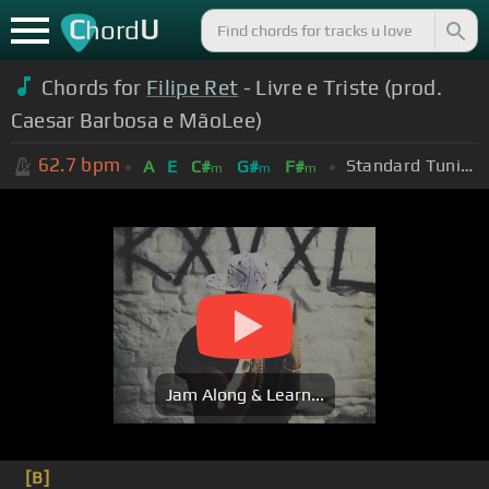
C
U
hord
Chords for
Filipe Ret
- Livre e Triste (prod.
Caesar Barbosa e MãoLee)
62.7
bpm
Standard Tuning (EADGBE)
A
E
C#
G#
F#
m
m
m
Jam Along & Learn...
[B]