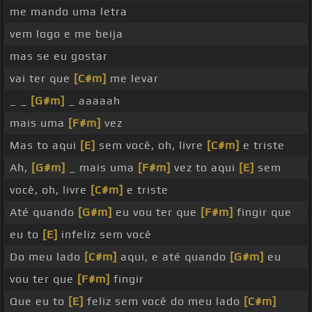
me mando uma letra
vem logo e me beija
mas se eu gostar
vai ter que
[C#m]
me levar
_ _
[G#m]
_ aaaaah
mais uma
[F#m]
vez
Mas to aqui
[E]
sem você, oh, livre
[C#m]
e triste
Ah,
[G#m]
_ mais uma
[F#m]
vez to aqui
[E]
sem
você, oh, livre
[C#m]
e triste
Até quando
[G#m]
eu vou ter que
[F#m]
fingir que
eu to
[E]
infeliz sem você
Do meu lado
[C#m]
aqui, e até quando
[G#m]
eu
vou ter que
[F#m]
fingir
Que eu to
[E]
feliz sem você do meu lado
[C#m]