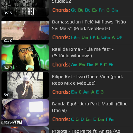
Studio62
Chords:
G
B
D
E
F
G
G
b
b
b
b
m
m
3:25
Damassaclan | Pelé Milflows ''Não
Sei Mais'' (Prod. NeoBeats)
Chords:
F#
D
F#
E
C#
A
C#
m
m
m
2:32
Rael da Rima - "Ela me faz" -
(Estúdio Windows)
Chords:
A
E
D
E
F
C
E
m
m
m
b
5:22
Filipe Ret - Isso Que é Vida (prod.
Reeo Mix e MãoLee)
Chords:
E
C
A
A
E
G
m
m
5:01
Banda Ego! - Juro Part. Mabili (Clipe
Oficial)
Chords:
C
G
D
E
E
B
F#
m
m
m
4:25
Projota - Faz Parte ft. Anitta (Ao