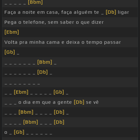
_ _ _ _ _
[Bbm]
Faça a noite em casa, faça alguém te _
[Db]
ligar
Pega o telefone, sem saber o que dizer
[Ebm]
Volta pra minha cama e deixa o tempo passar
[Gb]
_
_ _ _ _ _ _ _
[Bbm]
_
_ _ _ _ _ _ _
[Db]
_
_ _ _ _ _ _ _ _
_ _
[Ebm]
_ _ _ _ _
[Gb]
_
_ _ _ o dia em que a gente
[Db]
se vê
_ _ _
[Bbm]
_ _ _ _
[Db]
_
_ _ _ _
[Bbm]
_ _ _
[Db]
o _
[Gb]
_ _ _ _ _ _