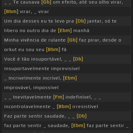
_ _ Te causava
[Gb]
um efeito, até seu olho virar,
[Bbm]
virar, _ virar
Um dia desses eu te levo pra
[Db]
jantar, só te
libero no outro dia de
[Ebm]
manhã
Minha vivência de rulante
[Gb]
faz pirar, desde o
orkut eu sou seu
[Bbm]
fã
Você é tão insuportável, _ _
[Db]
insuportavelmente imprevisível
_ Incrivelmente incrível,
[Ebm]
improvável, impossível
_ _ Inevitavelmente
[Fm]
indefinível, _ _
incontrolavelmente _
[Bbm]
irresistível
Faz parte sentir saudade, _ _
[Db]
faz parte sentir _ saudade,
[Ebm]
faz parte sentir _