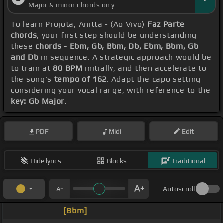
Major & minor chords only
To learn Projota, Anitta - (Ao Vivo)
Faz Parte
chords
, your first step should be understanding
these
chords - Ebm, Gb, Bbm, Db, Ebm, Bbm, Gb
and Db
in sequence. A strategic approach would be
to train at
80 BPM
initially, and then accelerate to
the song's
tempo of 162
. Adapt the capo setting
considering your vocal range, with reference to the
key: Gb Major
.
PDF
Midi
Edit
Hide lyrics
Blocks
Traditional
Autoscroll
_ _ _ _ _ _ _
[Bbm]