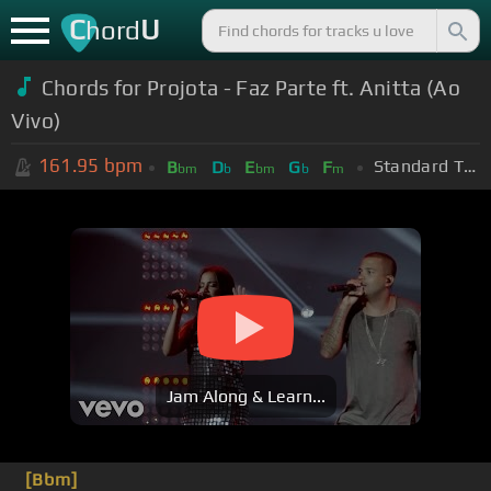
C
U
hord
Chords for Projota - Faz Parte ft. Anitta (Ao
Vivo)
161.95
bpm
Standard Tuning (EADGBE)
B
D
E
G
F
bm
b
bm
b
m
Jam Along & Learn...
[Bbm]