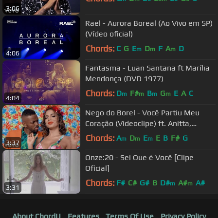
3:06
Rael - Aurora Boreal (Ao Vivo em SP)
(Vídeo oficial)
Chords:
C
G
E
D
F
A
D
m
m
m
4:06
Fantasma - Luan Santana ft Marília
Mendonça (DVD 1977)
Chords:
D
F#
B
G
E
A
C
m
m
m
m
4:04
Nego do Borel - Você Partiu Meu
Coração (Videoclipe) ft. Anitta,
Wesley Safadão
Chords:
A
D
E
E
B
F#
G
m
m
m
3:37
Onze:20 - Sei Que é Você [Clipe
Oficial]
Chords:
F#
C#
G#
B
D#
A#
A#
m
m
3:31
About ChordU
Features
Terms Of Use
Privacy Policy