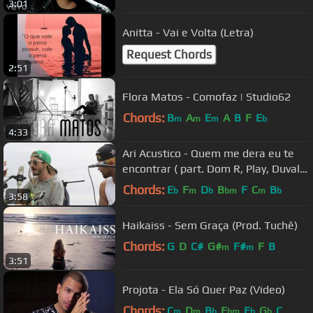
3:01
Anitta - Vai e Volta (Letra)
Request Chords
2:51
Flora Matos - Comofaz | Studio62
Chords:
B
A
E
A
B
F
E
m
m
m
b
4:33
Ari Acustico - Quem me dera eu te
encontrar ( part. Dom R, Play, Duvale
e Tiankris)
Chords:
E
F
D
B
F
C
B
b
m
b
bm
m
b
3:58
Haikaiss - Sem Graça (Prod. Tuchê)
Chords:
G
D
C#
G#
F#
F
B
m
m
3:51
Projota - Ela Só Quer Paz (Video)
Chords:
C
D
B
E
E
G
C
m
m
b
bm
b
b