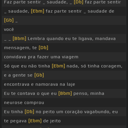
Faz parte sentir _ saudade, _
[Db]
faz parte sentir
_ saudade,
[Ebm]
faz parte sentir _ saudade de
[Gb]
_
você
_ _
[Bbm]
Lembra quando eu te ligava, mandava
mensagem, te
[Db]
convidava pra fazer uma viagem
Só que eu não tinha
[Ebm]
nada, só tinha coragem,
e a gente se
[Gb]
encontrava e namorava na laje
Eu te contava o que eu
[Bbm]
penso, minha
neurose comprou
Eu tinha
[Db]
no peito um coração vagabundo, eu
te pegava
[Ebm]
de jeito