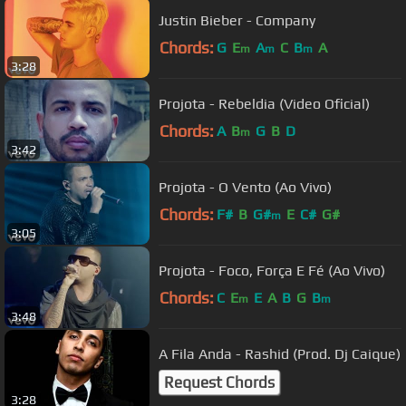
Justin Bieber - Company
Chords:
G
E
A
C
B
A
m
m
m
3:28
Projota - Rebeldia (Video Oficial)
Chords:
A
B
G
B
D
m
3:42
Projota - O Vento (Ao Vivo)
Chords:
F#
B
G#
E
C#
G#
m
3:05
Projota - Foco, Força E Fé (Ao Vivo)
Chords:
C
E
E
A
B
G
B
m
m
3:48
A Fila Anda - Rashid (Prod. Dj Caique)
Request Chords
3:28