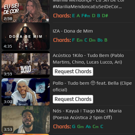
#MariliaMendoncaEuSeiDeCor
(Agora é que são elas)
Chords:
E
A
F#
D
B
D#
m
2:58
IZA - Dona de Mim
Chords:
F
E
C
D
B
B
m
m
b
4:35
Acústico 1Kilo - Tudo Bem (Pablo
Martins, Chino, Lucas Lucco, Ari)
Request Chords
3:59
Pollo - Tudo bem 🥺 feat. Bella (Clipe
oficial)
Request Chords
3:00
Nós - Kayuá | Tiago Mac | Maria
(Poesia Acústica 2 Spin Off)
Chords:
G
G
A
C
C
m
b
m
3:53