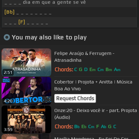
_ _ _ _ dia em que a gente se vê
[Bb]
_ _ _ _ _ _ _ _
_ _ _
[F]
_ _ _ _ _
You may also like to play
Felipe Araújo & Ferrugem -
Atrasadinha
Chords:
C
G
D
E
C
B
A
m
m
m
m
2:51
Cobertor | Projota + Anitta | Música
Boa Ao Vivo
Request Chords
4:20
Onze:20 - Deixo você ir - part. Projota
(Áudio)
Chords:
B
E
C
F
A
G
C
b
b
m
b
3:59
Marília Mendonça - Eu Sei De Cor