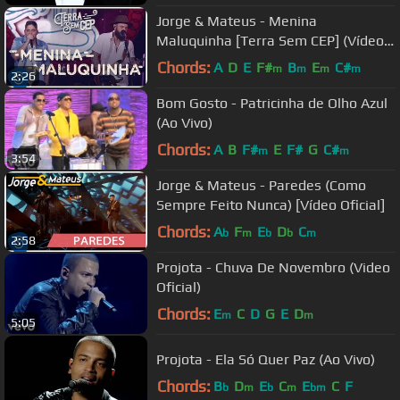
Jorge & Mateus - Menina
Maluquinha [Terra Sem CEP] (Vídeo
Oficial)
Chords:
A
D
E
F#
B
E
C#
m
m
m
m
2:26
Bom Gosto - Patricinha de Olho Azul
(Ao Vivo)
Chords:
A
B
F#
E
F#
G
C#
m
m
3:54
Jorge & Mateus - Paredes (Como
Sempre Feito Nunca) [Vídeo Oficial]
Chords:
A
F
E
D
C
b
m
b
b
m
2:58
Projota - Chuva De Novembro (Video
Oficial)
Chords:
E
C
D
G
E
D
m
m
5:05
Projota - Ela Só Quer Paz (Ao Vivo)
Chords:
B
D
E
C
E
C
F
b
m
b
m
bm