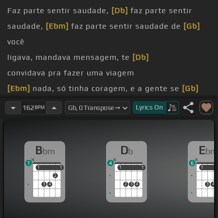
Faz parte sentir saudade,
[Db]
faz parte sentir
saudade,
[Ebm]
faz parte sentir saudade de
[Gb]
você
ligava, mandava mensagem, te
[Db]
convidava pra fazer uma viagem
[Ebm]
nada, só tinha coragem, e a gente se
[Gb]
encontrava e namorava na laje
Lyrics
On
162
BPM
[Bbm]
penso, minha neurose comprou
B
D
E
bm
b
bm
1
4
6
1
1
1
1
1
1
1
1
1
1
2
3
4
2
3
4
3
4