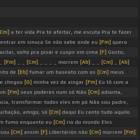
m
[Ab]
[Cm]
[Ab]
Libertados não
[D]
morrem
[Cm]
a ter vida Pra te afeitar, me escuta Pra te fazer
r entrar em sinuca Se não sabe onde eu
[Fm]
quero
acilar, volto pra pisar e cuspir em cima
[F]
Gosto,
 _
[Fm]
_ _
[Cm]
_ _ _ _ morrem
[Ab]
_ _
[Cm]
_
[Ab]
eito de
[Eb]
fumar um baseato com os
[Cm]
meus
ue chegou
[G]
minha vez de xingar
[Fm]
Eu tô com a
ram
[Fm]
seus poderes num só Não
[Cm]
adianta,
cia, transformar todos eles em pó Não sou padre,
urbação, amigo, só
[Cm]
daqui Eu canto tudo aquilo
um fumo enquanto eu
[Cm]
rio do mundo Eles
 sou
[Cm]
assim
[F]
Libertários não
[Cm]
morrem
[Fm]