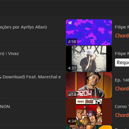
ações por Ayrllys Allan)
Filipe
Chord
2:58
n) | Vivaz
Filipe
Requ
4:37
& Download) Feat. Marechal e
Ep. 14
Chord
3:54
7NNON
Como 
Chord
4:34