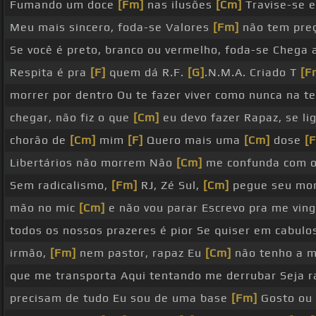
Fumando um doce
[Fm]
nas ilusões
[Cm]
Travise-se 
Meu mais sincero, foda-se Valores
[Fm]
não tem pre
Se você é preto, branco ou vermelho, foda-se Chega
Respita é pra
[F]
quem dá R.F.
[G]
.N.M.A. Criado T
[F
morrer por dentro Ou te fazer viver como nunca na t
chegar, não fiz o que
[Cm]
eu devo fazer Rapaz, se li
chorão de
[Cm]
mim
[F]
Quero mais uma
[Cm]
dose
[
Libertários não morrem Não
[Cm]
me confunda com o
Sem radicalismo,
[Fm]
RJ, Zé Sul,
[Cm]
pegue seu mor
mão no mic
[Cm]
e não vou parar Escrevo pra me ving
todos os nossos prazeres é pior Se quiser em cabul
irmão,
[Fm]
nem pastor, rapaz Eu
[Cm]
não tenho a m
que me transporta Aqui tentando me derrubar Seja 
precisam de tudo Eu sou de uma base
[Fm]
Gosto ou