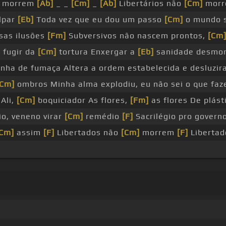
morrem
[Ab]
_ _
[Cm]
_
[Ab]
Libertários não
[Cm]
morre
lpar
[Eb]
Toda vez que eu dou um passo
[Cm]
o mundo s
sas ilusões
[Fm]
Subversivos não nascem prontos,
[Cm
 fugir da
[Cm]
tortura Enxergar a
[Eb]
sanidade desmo
inha de fumaça Altera a ordem estabelecida e desluzi
[Cm]
ombros Minha alma explodiu, eu não sei o que faze
Ali,
[Cm]
boquiciador As flores,
[Fm]
as flores De plást
io, veneno virar
[Cm]
remédio
[F]
Sacrilégio pro gover
[Cm]
assim
[F]
Libertados não
[Cm]
morrem
[F]
Liberta