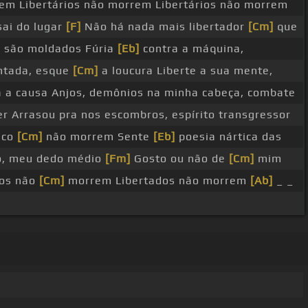
m Libertários não morrem Libertários não morrem
ai do lugar
[F]
Não há nada mais libertador
[Cm]
que
]
são moldados Fúria
[Eb]
contra a máquina,
ntada, esque
[Cm]
a loucura Liberte a sua mente,
ra a causa Anjos, demônios na minha cabeça, combate
r Arrasou pra nos escombros, espírito transgressor
ico
[Cm]
não morrem Sente
[Eb]
poesia nártica das
no, meu dedo médio
[Fm]
Gosto ou não de
[Cm]
mim
dos não
[Cm]
morrem Libertados não morrem
[Ab]
_ _