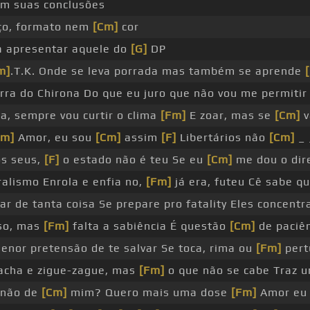
em suas conclusões
Libertados não
[Cm]
morrem Libertados não morre
ço, formato nem
[Cm]
cor
 a apresentar aquele do
[G]
DP
m]
.T.K. Onde se leva porrada mas também se aprende
erra do Chirona Do que eu juro que não vou me permiti
ga, sempre vou curtir o clima
[Fm]
E zoar, mas se
[Cm]
v
Fm]
Amor, eu sou
[Cm]
assim
[F]
Libertários não
[Cm]
_
s seus,
[F]
o estado não é teu Se eu
[Cm]
me dou o dir
alismo Enrola e enfia no,
[Fm]
já era, futeu Cê sabe q
ar de tanta coisa Se prepare pro fatality Eles concent
oso, mas
[Fm]
falta a sabiência É questão
[Cm]
de paciên
enor pretensão de te salvar Se toca, rima ou
[Fm]
pert
racha e zigue-zague, mas
[Fm]
o que não se cabe Traz 
 não de
[Cm]
mim? Quero mais uma dose
[Fm]
Amor eu