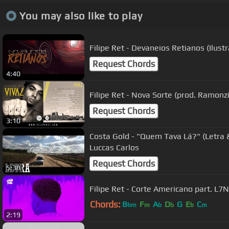
You may also like to play
Filipe Ret - Devaneios Retianos (Ilustr
Request Chords
4:40
Filipe Ret - Nova Sorte (prod. Ramonzi
Request Chords
3:10
Costa Gold - "Quem Tava Lá?" (Letra 
Luccas Carlos
Request Chords
5:38
Filipe Ret - Corte Americano part. L
Chords:
B
F
A
D
G
E
C
bm
m
b
b
b
m
2:19