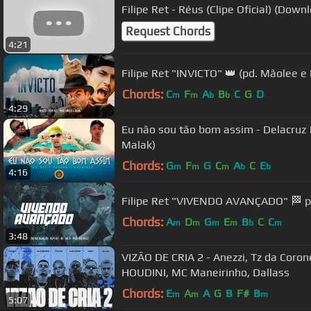
Filipe Ret - Réus (Clipe Oficial) (Down
Request Chords
4:21
Filipe Ret "INVICTO" 👑 (pd. Mãolee e
Chords:
C
F
A
B
C
G
D
m
m
b
b
4:29
Eu não sou tão bom assim - Delacruz | 
Malak)
Chords:
G
F
G
C
A
C
E
m
m
m
b
b
4:16
Filipe Ret "VIVENDO AVANÇADO" 🏁 pt.
Chords:
A
D
G
E
B
C
C
m
m
m
m
b
m
3:48
VIZÃO DE CRIA 2 - Anezzi, Tz da Coronel
HOUDINI, MC Maneirinho, Dallass
Chords:
E
A
A
G
B
F#
B
m
m
m
5:07