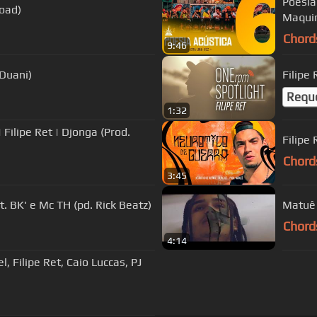
Poesia
load)
Maquin
Chord
9:46
 Duani)
Filipe
Requ
1:32
Filipe Ret | Djonga (Prod.
Filipe
Chord
3:45
 BK' e Mc TH (pd. Rick Beatz)
Matuê 
Chord
4:14
, Filipe Ret, Caio Luccas, PJ