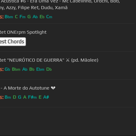
 Acústica #6 - Era Uma Vez - Mc Cabelinho, Orochi, Bob,
y, Azzy, Filipe Ret, Dudu, Xamã
s:
B
C
F
G
A
E
C
bm
m
b
b
m
 Ret ONErpm Spotlight
est Chords
 Ret "NEURÓTICO DE GUERRA" ⚔ (pd. Mãolee)
s:
G
B
A
B
E
D
b
bm
b
b
bm
b
- A Morte do Autotune 💔
s:
B
D
G
A
F#
E
A#
m
m