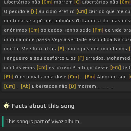
Libertários não
[Cm]
morrem
[C]
Libertários não
[Cm]
O pedido é
[F]
suicídio Prefiro
[Cm]
cair do que me cu
um foda-se a pé nos pulmões Gritando a dor das nos
anônimos
[Cm]
soldados Tenho sede
[Fm]
de vida pra
ilumina onde passa Veja a verdade escondida Na coz
mortal Me sinto atras
[F]
com o peso do mundo nos
Fangueiro a seu desforco E os
[F]
errados, Mohamed 
minhas veias
[Cm]
escorrem Pra fugir desse
[Fm]
téd
[Eb]
Quero mais uma dose
[Cm]
_
[Fm]
Amor eu sou
[Cm]
_
[Ab]
Libertados não
[D]
morrem _ _ _ _
Facts about this song
This song is part of Vivaz album.