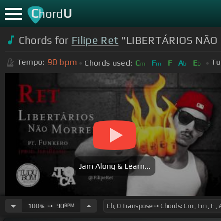
C
U
hord
Chords for
Filipe Ret
"LIBERTÁRIOS NÃO M
90
bpm
Tempo:
Tu
Chords used:
C
F
F
A
E
m
m
b
b
Jam Along & Learn...
100
➙
90
BPM
%