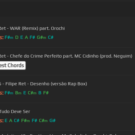
 Ret - WAR (Remix) part. Orochi
s:
F#
D
E
A
F#
G#
C#
m
m
 Ret - Chefe do Crime Perfeito part. MC Cidinho (prod. Neguim)
est Chords
6 - Filipe Ret - Desenho (versão Rap Box)
s:
F#
B
E
C#
B
F#
m
m
m
Tudo Deve Ser
s:
E
A
C#
F#
F#
C#
G#
m
m