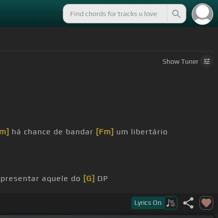
Show
Tuner
Cm]
há chance de bandar
[Fm]
um libertário
 apresentar aquele do
[G]
DP
Fm]
.T.K. Onde se leva porrada mas também se
Lyrics
On
a te fazer morrer por dentro Ou te fazer viver como