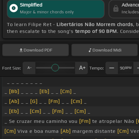
Simplified
Advanc
Major & minor chords only
Include
To learn Filipe Ret -
Libertários Não Morrem chords
, 
then escalate to the song's
tempo of 90 BPM
. Conside
Download
PDF
Download
Midi
Font Size:
Tempo:
90
BPM
_ _ _ _ _ _ _ _
_
[Bb]
_ _ _ _
[Eb]
_ _
[Cm]
_
_
[Ab]
_ _
[G]
_ _
[Fm]
_ _
[Cm]
_
_
[Eb]
_ _
[Cm]
_ _
[Fm]
_ _
[Cm]
_
_ Se cruzar meu caminho vou
[Fm]
te atropelar Não
[
[Cm]
Viva e boa numa
[Ab]
margem distante
[Cm]
Vem