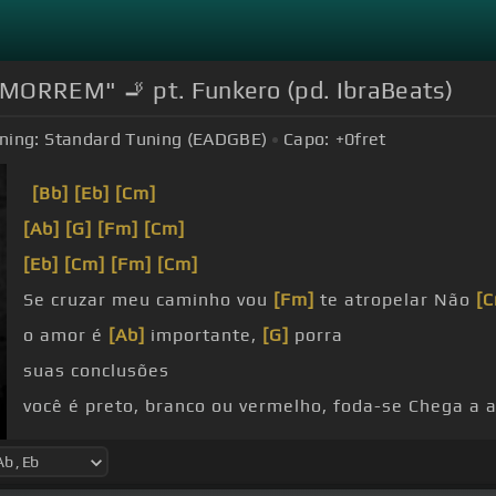
ORREM" 🚬 pt. Funkero (pd. IbraBeats)
ning:
Standard Tuning (EADGBE)
Capo:
+0
fret
[Bb]
[Eb]
[Cm]
[Ab]
[G]
[Fm]
[Cm]
[Eb]
[Cm]
[Fm]
[Cm]
Se cruzar meu caminho vou
[Fm]
te atropelar Não
[
o amor é
[Ab]
importante,
[G]
porra
suas conclusões
você é preto, branco ou vermelho, foda-se Chega a
Respita é pra
[F]
quem dá R.F.
[G]
.N.M.A. Criado T
[
aprende
[Cm]
a ter vida Pra te afeitar, me escuta Pr