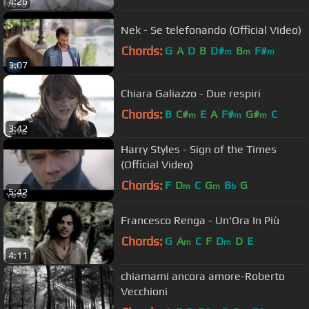
4:26
Nek - Se telefonando (Official Video)
Chords:
G
A
D
B
D#
B
F#
m
m
m
3:07
Chiara Galiazzo - Due respiri
Chords:
B
C#
E
A
F#
G#
C
m
m
m
3:42
Harry Styles - Sign of the Times
(Official Video)
Chords:
F
D
C
G
B
G
m
m
b
5:42
Francesco Renga - Un'Ora In Più
Chords:
G
A
C
F
D
D
E
m
m
4:11
chiamami ancora amore-Roberto
Vecchioni