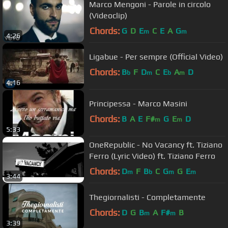
Marco Mengoni - Parole in circolo
(Videoclip)
Chords:
G
D
E
C
E
A
G
m
m
4:26
Ligabue - Per sempre (Official Video)
Chords:
B
F
D
C
E
A
D
b
m
b
m
4:16
Principessa - Marco Masini
Chords:
B
A
E
F#
G
E
D
m
m
5:33
OneRepublic - No Vacancy ft. Tiziano
Ferro (Lyric Video) ft. Tiziano Ferro
Chords:
D
F
B
C
G
G
E
m
b
m
m
3:44
Thegiornalisti - Completamente
Chords:
D
G
B
A
F#
B
m
m
3:39