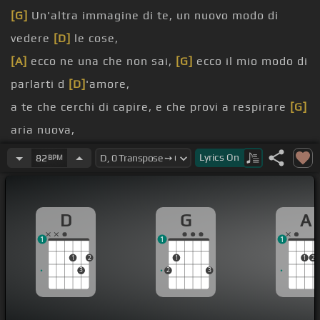
[G]
Un'altra immagine di te, un nuovo modo di
vedere
[D]
le cose,
[A]
ecco ne una che non sai,
[G]
ecco il mio modo di
parlarti d
[D]
'amore,
a te che cerchi di capire, e che provi a respirare
[G]
aria nuova,
[A]
e non sai bene dove sei,
[G]
e non ti importa
Lyrics
On
82
BPM
anche se in fondo
[D]
lo sai che ti manca qualcosa,
[A]
amami ora come mai, tanto non lo dirai, è un
D
G
A
segreto tra di noi,
1
1
1
io in
[Bm]
questa stanza d'albergo a
[G]
dirci che
1
2
1
1
2
stiamo solo
[Bm]
vivendo
[Em]
adesso.
3
2
3
immagine di te, un nuovo modo di pensare
[D]
le
cose,