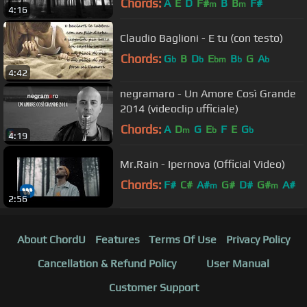
Chords:
A
E
D
F#
B
B
F#
m
m
4:16
Claudio Baglioni - E tu (con testo)
Chords:
G
B
D
E
B
G
A
b
b
bm
b
b
4:42
negramaro - Un Amore Così Grande
2014 (videoclip ufficiale)
Chords:
A
D
G
E
F
E
G
m
b
b
4:19
Mr.Rain - Ipernova (Official Video)
Chords:
F#
C#
A#
G#
D#
G#
A#
m
m
2:56
About ChordU
Features
Terms Of Use
Privacy Policy
Cancellation & Refund Policy
User Manual
Customer Support