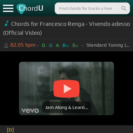
C
U
hord
Chords for Francesco Renga - Vivendo adesso
(Official Video)
82.05
bpm
Standard Tuning (EADGBE)
D
G
A
B
E
m
m
Jam Along & Learn...
[D]