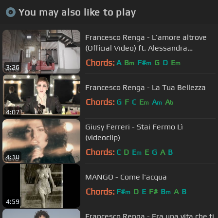
You may also like to play
Francesco Renga - L’amore altrove
(Official Video) ft. Alessandra
Amoroso
Chords:
A
B
F#
G
D
E
m
m
m
3:26
Francesco Renga - La Tua Bellezza
Chords:
G
F
C
E
A
A
m
m
b
4:07
Giusy Ferreri - Stai Fermo Lì
(videoclip)
Chords:
C
D
E
E
G
A
B
m
4:10
MANGO - Come l'acqua
Chords:
F#
D
E
F#
B
A
B
m
m
4:59
Francesco Renga - Era una vita che ti