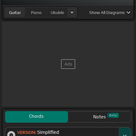
Guitar
Piano
Ukulele
Show
All Diagrams
Chords
Beta
Notes
Simplified
VERSION: