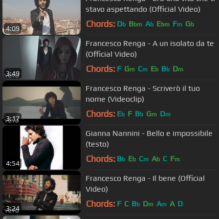
stavo aspettando (Official Video)
Chords:
D
B
A
E
F
G
b
bm
b
bm
m
b
4:09
Francesco Renga - A un isolato da te
(Official Video)
Chords:
F
G
C
E
B
D
m
m
b
b
m
3:49
Francesco Renga - Scriverò il tuo
nome (Videoclip)
Chords:
E
F
B
G
D
b
b
m
m
3:17
Gianna Nannini - Bello e impossibile
(testo)
Chords:
B
E
C
A
C
F
b
b
m
b
m
4:54
Francesco Renga - Il bene (Official
Video)
Chords:
F
C
B
D
A
A
D
b
m
m
3:24