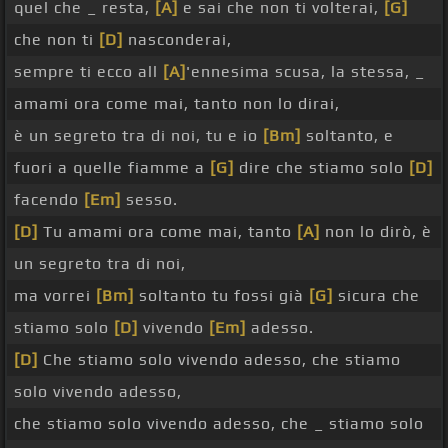
quel che _ resta,
[A]
e sai che non ti volterai,
[G]
che non ti
[D]
nasconderai,
sempre ti ecco all
[A]
'ennesima scusa, la stessa, _
amami ora come mai, tanto non lo dirai,
è un segreto tra di noi, tu e io
[Bm]
soltanto, e
fuori a quelle fiamme a
[G]
dire che stiamo solo
[D]
facendo
[Em]
sesso.
[D]
Tu amami ora come mai, tanto
[A]
non lo dirò, è
un segreto tra di noi,
ma vorrei
[Bm]
soltanto tu fossi già
[G]
sicura che
stiamo solo
[D]
vivendo
[Em]
adesso.
[D]
Che stiamo solo vivendo adesso, che stiamo
solo vivendo adesso,
che stiamo solo vivendo adesso, che _ stiamo solo