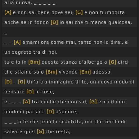
aria nuova, _ _ _ _ _
[A]
e non sai bene dove sei,
[G]
e non ti importa
anche se in fondo
[D]
lo sai che ti manca qualcosa,
_
_ _
[A]
amami ora come mai, tanto non lo dirai, è
un segreto tra di noi,
tu e io in
[Bm]
questa stanza d'albergo a
[G]
dirci
che stiamo solo
[Bm]
vivendo
[Em]
adesso.
[D]
_
[G]
Un'altra immagine di te, un nuovo modo di
pensare
[D]
le cose,
e _ _ _
[A]
tra quelle che non sai,
[G]
ecco il mio
modo di parlarti
[D]
d'amore,
_ _ _ a te che temi la sconfitta, ma che cerchi di
salvare quel
[G]
che resta,