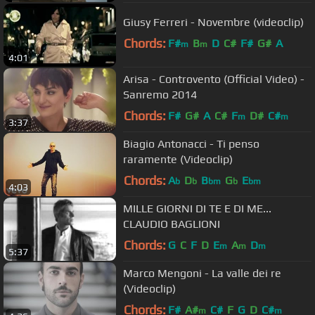
Giusy Ferreri - Novembre (videoclip)
Chords:
F#
B
D
C#
F#
G#
A
m
m
4:01
Arisa - Controvento (Official Video) -
Sanremo 2014
Chords:
F#
G#
A
C#
F
D#
C#
m
m
3:37
Biagio Antonacci - Ti penso
raramente (Videoclip)
Chords:
A
D
B
G
E
b
b
bm
b
bm
4:03
MILLE GIORNI DI TE E DI ME...
CLAUDIO BAGLIONI
Chords:
G
C
F
D
E
A
D
m
m
m
5:37
Marco Mengoni - La valle dei re
(Videoclip)
Chords:
F#
A#
C#
F
G
D
C#
m
m