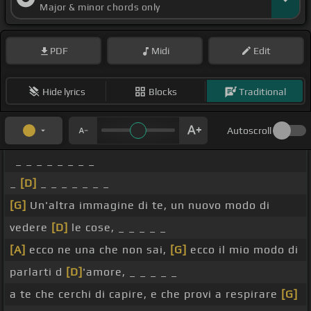
Major & minor chords only
PDF
Midi
Edit
Hide lyrics
Blocks
Traditional
Autoscroll
_ _ _ _ _ _ _ _
_
[D]
_ _ _ _ _ _ _
[G]
Un'altra immagine di te, un nuovo modo di
vedere
[D]
le cose, _ _ _ _ _
[A]
ecco ne una che non sai,
[G]
ecco il mio modo di
parlarti d
[D]
'amore, _ _ _ _ _
a te che cerchi di capire, e che provi a respirare
[G]