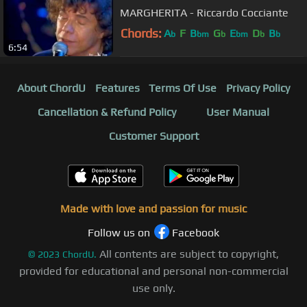
MARGHERITA - Riccardo Cocciante
Chords:
A
F
B
G
E
D
B
b
bm
b
bm
b
b
6:54
About ChordU
Features
Terms Of Use
Privacy Policy
Cancellation & Refund Policy
User Manual
Customer Support
Made with love and passion for music
Follow us on
Facebook
All contents are subject to copyright,
©
2023
ChordU.
provided for educational and personal non-commercial
use only.