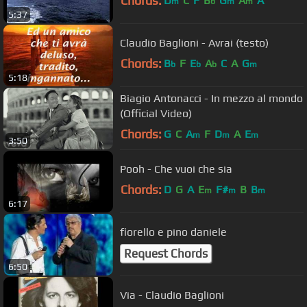
Chords:
D
C
F
B
G
A
A
m
b
m
m
5:37
Claudio Baglioni - Avrai (testo)
Chords:
B
F
E
A
C
A
G
b
b
b
m
5:18
Biagio Antonacci - In mezzo al mondo
(Official Video)
Chords:
G
C
A
F
D
A
E
m
m
m
3:50
Pooh - Che vuoi che sia
Chords:
D
G
A
E
F#
B
B
m
m
m
6:17
fiorello e pino daniele
Request Chords
6:50
Via - Claudio Baglioni