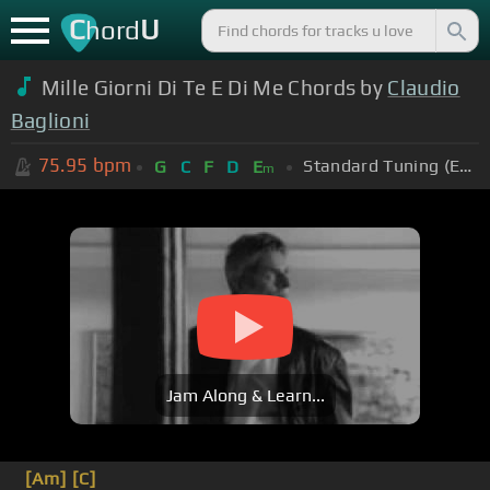
C
U
hord
Mille Giorni Di Te E Di Me Chords by
Claudio
Baglioni
75.95
bpm
Standard Tuning (EADGBE)
G
C
F
D
E
m
Jam Along & Learn...
[Am]
[C]