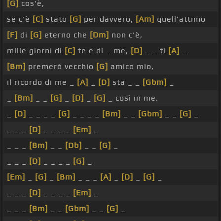
[G]
cos'è,
se c'è
[C]
stato
[G]
per davvero,
[Am]
quell'attimo
[F]
di
[G]
eterno che
[Dm]
non c'è,
mille giorni di
[C]
te e di _ me,
[D]
_ _ ti
[A]
_
[Bm]
premerò vecchio
[G]
amico mio,
il ricordo di me _
[A]
_
[D]
sta _ _
[Gbm]
_
_
[Bm]
_ _
[G]
_
[D]
_
[G]
_ così in me.
_
[D]
_ _ _ _
[G]
_ _ _ _
[Bm]
_ _
[Gbm]
_ _
[G]
_
_ _ _
[D]
_ _ _ _
[Em]
_
_ _ _
[Bm]
_ _
[Db]
_ _
[G]
_
_ _ _
[D]
_ _ _ _
[G]
_
[Em]
_
[G]
_
[Bm]
_ _ _
[A]
_
[D]
_
[G]
_
_ _ _
[D]
_ _ _ _
[Em]
_
_ _ _
[Bm]
_ _
[Gbm]
_ _
[G]
_