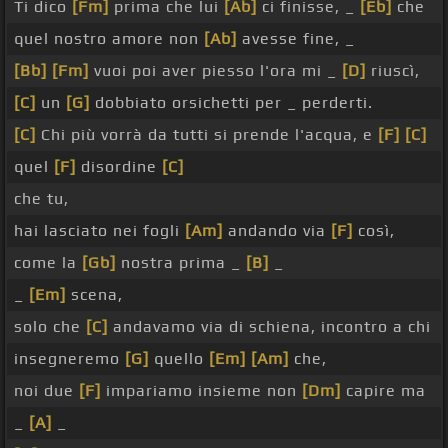
Ti dico
[Fm]
prima che lui
[Ab]
ci finisse, _
[Eb]
che
quel nostro amore non
[Ab]
avesse fine, _
[Bb]
[Fm]
vuoi poi aver piesso l'ora mi _
[D]
riuscì,
[C]
un
[G]
dobbiato orsichetti per _ perderti.
[C]
Chi più vorrà da tutti si prende l'acqua, e
[F]
[C]
quel
[F]
disordine
[C]
che tu,
hai lasciato nei fogli
[Am]
andando via
[F]
così,
come la
[Gb]
nostra prima _
[B]
_
_
[Em]
scena,
solo che
[C]
andavamo via di schiena, incontro a chi
insegneremo
[G]
quello
[Em]
[Am]
che,
noi due
[F]
impariamo insieme non
[Dm]
capire ma
_
[A]
_