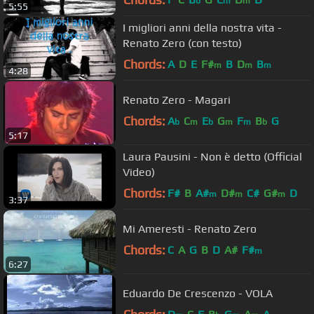
b
m
m
5:55
I migliori anni della nostra vita -
Renato Zero (con testo)
Chords:
A
D
E
F#
B
D
B
m
m
m
4:28
Renato Zero - Magari
Chords:
A
C
E
G
F
B
G
b
m
b
m
m
b
5:17
Laura Pausini - Non è detto (Official
Video)
Chords:
F#
B
A#
D#
C#
G#
D
m
m
m
3:37
Mi Ameresti - Renato Zero
Chords:
C
A
G
B
D
A#
F#
m
6:27
Eduardo De Crescenzo - VOLA