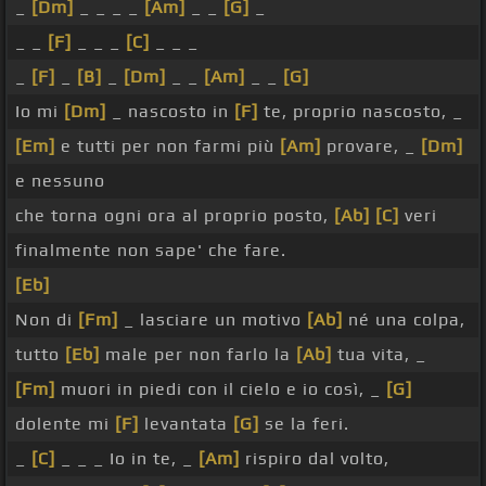
_
[Dm]
_ _ _ _
[Am]
_ _
[G]
_
_ _
[F]
_ _ _
[C]
_ _ _
_
[F]
_
[B]
_
[Dm]
_ _
[Am]
_ _
[G]
Io mi
[Dm]
_ nascosto in
[F]
te, proprio nascosto, _
[Em]
e tutti per non farmi più
[Am]
provare, _
[Dm]
e nessuno
che torna ogni ora al proprio posto,
[Ab]
[C]
veri
finalmente non sape' che fare.
[Eb]
Non di
[Fm]
_ lasciare un motivo
[Ab]
né una colpa,
tutto
[Eb]
male per non farlo la
[Ab]
tua vita, _
[Fm]
muori in piedi con il cielo e io così, _
[G]
dolente mi
[F]
levantata
[G]
se la feri.
_
[C]
_ _ _ Io in te, _
[Am]
rispiro dal volto,