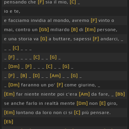
pensando che
[F]
sia il mio,
[C]
_
io e te,
e facciamo invidia al mondo, avremo
[F]
vinto o
mai, contro un
[Gb]
miliardo
[B]
di
[Em]
persone,
e una storia va
[G]
a buttare, sapessi
[F]
andarci, _
_ _
[C]
_ _ _
_
[F]
_ _ _ _
[C]
_ _
[G]
_
_
[Dm]
_
[F]
_ _ _
[C]
_ _
[G]
_
_
[F]
_
[B]
_
[D]
_ _
[Am]
_ _
[G]
_
_
[Dm]
faranno un po'
[F]
come giurino, _
[Em]
far niente niente poi c'era
[Am]
da fare, _
[Bb]
se anche farlo in realtà mente
[Dm]
non
[E]
giro,
[Em]
lontano da loro non ci si
[C]
più pensare.
[Eb]