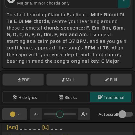
Major & minor chords only
To start learning Claudio Baglioni -
Mille Giorni Di
Te E Di Me chords
, centre your learning around
these elemetal
chords sequence: F, Em, Bm, Gbm,
G, D, C, G, F, G, Dm, F, Em and Am
. I suggest
starting at a calm pace of
37 BPM
, and as you gain
confidence, approach the song's
BPM of 76
. Align
the capo with your vocal depth and chord choice,
bearing in mind the song's original
key: C Major
.
PDF
Midi
Edit
Hide lyrics
Blocks
Traditional
Autoscroll
[Am]
_ _ _ _ _
[C]
_ _ _