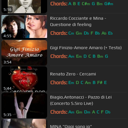
Chords:
A
B
E
C#
G
B
G#
m
m
m
5:16
Riccardo Cocciante e Mina -
Questione di feeling
Chords:
C
G
D
F
B
A
E
m
m
b
b
b
b
4:55
Gigi Finizio-Amore Amaro (+ Testo)
Chords:
A
E
D
C
B
B
G
m
m
m
3:54
Renato Zero - Cercami
Chords:
E
D
C
A
B
F#
E
m
m
5:44
Biagio.Antonacci - Pazzo di Lei
(Concerto S.Siro Live)
Chords:
A
G
D
A
C
F
D
m
m
m
b
5:35
MINA "Oggi sono io"