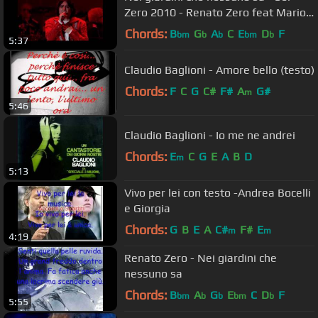
Zero 2010 - Renato Zero feat Mario
Biondi
Chords:
B
G
A
C
E
D
F
bm
b
b
bm
b
5:37
Claudio Baglioni - Amore bello (testo)
Chords:
F
C
G
C#
F#
A
G#
m
5:46
Claudio Baglioni - Io me ne andrei
Chords:
E
C
G
E
A
B
D
m
5:13
Vivo per lei con testo -Andrea Bocelli
e Giorgia
Chords:
G
B
E
A
C#
F#
E
m
m
4:19
Renato Zero - Nei giardini che
nessuno sa
Chords:
B
A
G
E
C
D
F
bm
b
b
bm
b
5:55