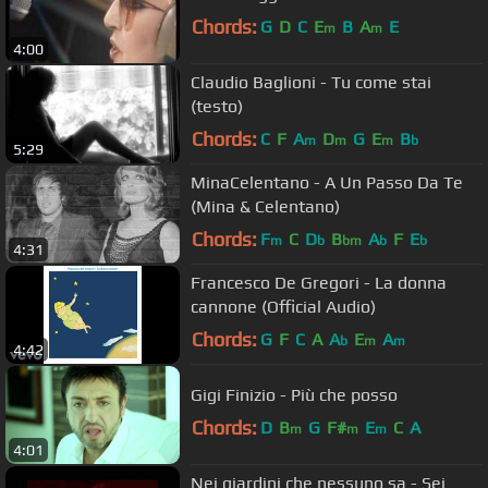
Chords:
G
D
C
E
B
A
E
m
m
4:00
Claudio Baglioni - Tu come stai
(testo)
Chords:
C
F
A
D
G
E
B
m
m
m
b
5:29
MinaCelentano - A Un Passo Da Te
(Mina & Celentano)
Chords:
F
C
D
B
A
F
E
m
b
bm
b
b
4:31
Francesco De Gregori - La donna
cannone (Official Audio)
Chords:
G
F
C
A
A
E
A
b
m
m
4:42
Gigi Finizio - Più che posso
Chords:
D
B
G
F#
E
C
A
m
m
m
4:01
Nei giardini che nessuno sa - Sei