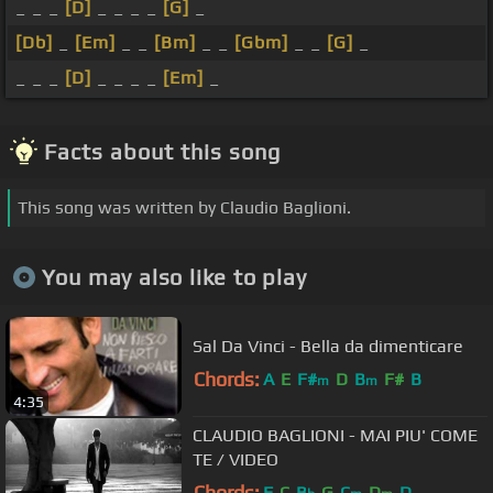
_ _ _
[D]
_ _ _ _
[G]
_
[Db]
_
[Em]
_ _
[Bm]
_ _
[Gbm]
_ _
[G]
_
_ _ _
[D]
_ _ _ _
[Em]
_
Facts about this song
This song was written by Claudio Baglioni.
You may also like to play
Sal Da Vinci - Bella da dimenticare
Chords:
A
E
F#
D
B
F#
B
m
m
4:35
CLAUDIO BAGLIONI - MAI PIU' COME
TE / VIDEO
Chords:
F
C
B
G
C
D
D