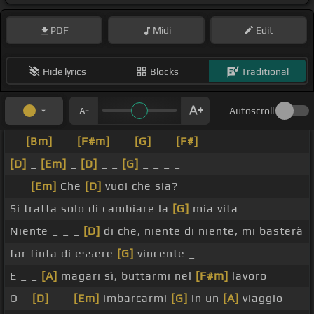
PDF
Midi
Edit
Hide lyrics
Blocks
Traditional
Autoscroll
_
[Bm]
_ _
[F#m]
_ _
[G]
_ _
[F#]
_
[D]
_
[Em]
_
[D]
_ _
[G]
_ _ _ _
_ _
[Em]
Che
[D]
vuoi che sia? _
Si tratta solo di cambiare la
[G]
mia vita
Niente _ _ _
[D]
di che, niente di niente, mi basterà
far finta di essere
[G]
vincente _
E _ _
[A]
magari sì, buttarmi nel
[F#m]
lavoro
O _
[D]
_ _
[Em]
imbarcarmi
[G]
in un
[A]
viaggio