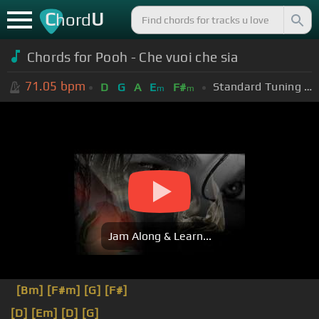
C
U
hord
Chords for Pooh - Che vuoi che sia
71.05
bpm
Standard Tuning (EADGBE)
D
G
A
E
F#
m
m
Jam Along & Learn...
[Bm]
[F#m]
[G]
[F#]
[D]
[Em]
[D]
[G]