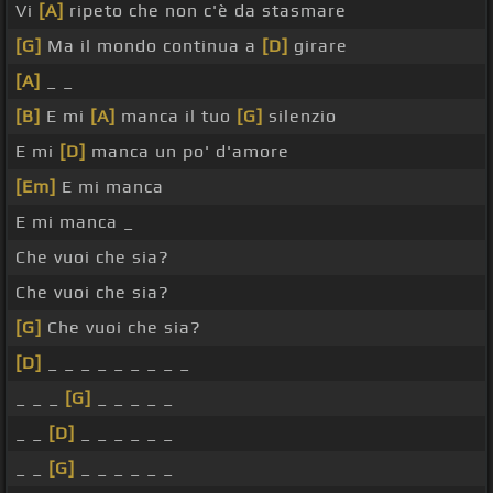
Vi
[A]
ripeto che non c'è da stasmare
[G]
Ma il mondo continua a
[D]
girare
[A]
_ _
[B]
E mi
[A]
manca il tuo
[G]
silenzio
E mi
[D]
manca un po' d'amore
[Em]
E mi manca
E mi manca _
Che vuoi che sia?
Che vuoi che sia?
[G]
Che vuoi che sia?
[D]
_ _ _ _ _ _ _ _ _
_ _ _
[G]
_ _ _ _ _
_ _
[D]
_ _ _ _ _ _
_ _
[G]
_ _ _ _ _ _