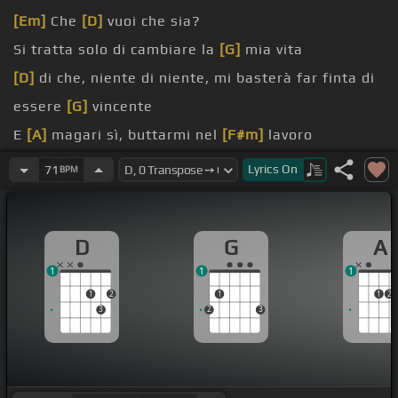
[Em]
Che
[D]
vuoi che sia?
Si tratta solo di cambiare la
[G]
mia vita
[D]
di che, niente di niente, mi basterà far finta di
essere
[G]
vincente
E
[A]
magari sì, buttarmi nel
[F#m]
lavoro
[F#m]
incontrudente
Lyrics
On
71
BPM
[G]
Se il peggio mi
[D]
mette in maledetta
D
G
A
1
1
1
1
2
1
1
2
3
2
3