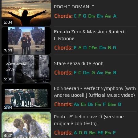
POOH " DOMANI "
Chords:
C
F
G
D
E
A
A
m
m
m
6:04
Renato Zero & Massimo Ranieri -
L'Istrione
Chords:
E
A
D
C#
D
B
G
m
m
7:23
Stare senza di te Pooh
Chords:
F
C
D
G
A
E
B
m
m
m
5:36
Ed Sheeran - Perfect Symphony [with
Andrea Bocelli] (Official Music Video)
Chords:
A
E
D
F
F
B
B
b
b
b
m
bm
5:34
Pooh - E' bello riaverti (versione
originale con testo)
Chords:
A
D
G
B
F#
E
F
m
m
4:40