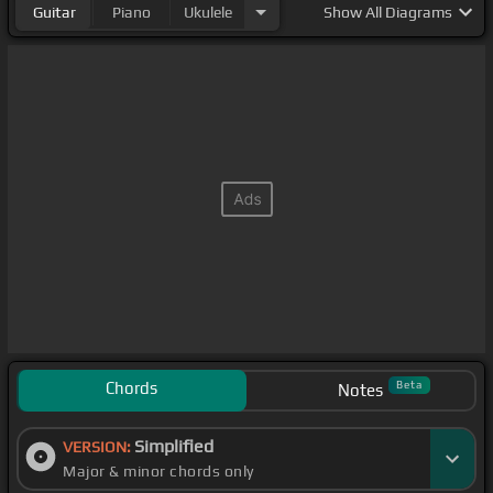
Guitar
Piano
Ukulele
Show
All Diagrams
Chords
Beta
Notes
Simplified
VERSION:
Major & minor chords only