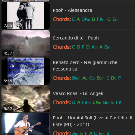
Pooh - Alessandra
Chords:
E
A
C#
B
F#
G
E
m
m
m
7:06
Cercando di te - Pooh
Chords:
C
G
F
D
A
A
E
m
m
4:37
Renato Zero - Nei giardini che
nessuno sa
Chords:
B
A
G
E
C
D
F
bm
b
b
bm
b
5:55
Vasco Rossi - Gli Angeli
Chords:
D
A
F#
C#
B
E
F#
m
m
m
6:22
Pooh - Uomini Soli (Live al Castello di
Este (PD) - 2011)
Chords:
A
E
F
A
C
E
B
m
m