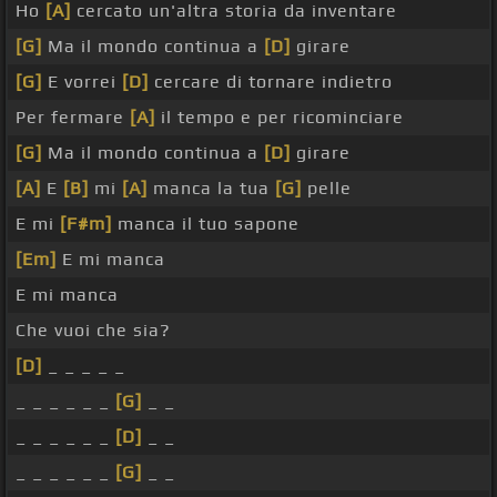
Ho
[A]
cercato un'altra storia da inventare
[G]
Ma il mondo continua a
[D]
girare
[G]
E vorrei
[D]
cercare di tornare indietro
Per fermare
[A]
il tempo e per ricominciare
[G]
Ma il mondo continua a
[D]
girare
[A]
E
[B]
mi
[A]
manca la tua
[G]
pelle
E mi
[F#m]
manca il tuo sapone
[Em]
E mi manca
E mi manca
Che vuoi che sia?
[D]
_ _ _ _ _
_ _ _ _ _ _
[G]
_ _
_ _ _ _ _ _
[D]
_ _
_ _ _ _ _ _
[G]
_ _