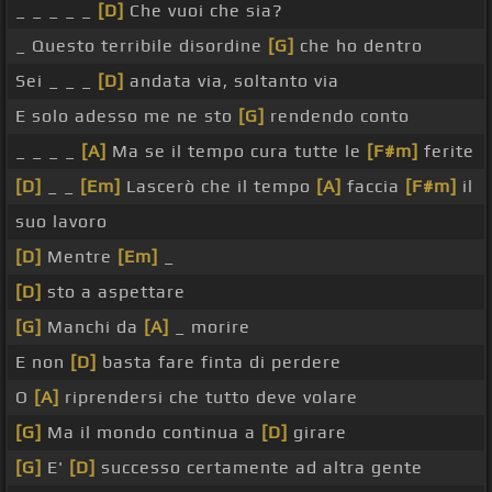
_ _ _ _ _
[D]
Che vuoi che sia?
_ Questo terribile disordine
[G]
che ho dentro
Sei _ _ _
[D]
andata via, soltanto via
E solo adesso me ne sto
[G]
rendendo conto
_ _ _ _
[A]
Ma se il tempo cura tutte le
[F#m]
ferite
[D]
_ _
[Em]
Lascerò che il tempo
[A]
faccia
[F#m]
il
suo lavoro
[D]
Mentre
[Em]
_
[D]
sto a aspettare
[G]
Manchi da
[A]
_ morire
E non
[D]
basta fare finta di perdere
O
[A]
riprendersi che tutto deve volare
[G]
Ma il mondo continua a
[D]
girare
[G]
E'
[D]
successo certamente ad altra gente