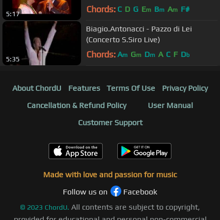
Chords:
C
D
G
E
B
A
F#
m
m
m
5:17
Biagio.Antonacci - Pazzo di Lei
(Concerto S.Siro Live)
Chords:
A
G
D
A
C
F
D
m
m
m
b
5:35
About ChordU
Features
Terms Of Use
Privacy Policy
Cancellation & Refund Policy
User Manual
Customer Support
Made with love and passion for music
Follow us on
Facebook
All contents are subject to copyright,
©
2023
ChordU.
provided for educational and personal non-commercial