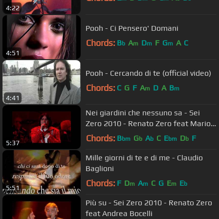
4:22
Pooh - Ci Pensero' Domani
Chords:
B
A
D
F
G
A
C
b
m
m
m
4:51
Pooh - Cercando di te (official video)
Chords:
C
G
F
A
D
A
B
m
m
4:41
Nei giardini che nessuno sa - Sei
Zero 2010 - Renato Zero feat Mario
Biondi
Chords:
B
G
A
C
E
D
F
bm
b
b
bm
b
5:37
Mille giorni di te e di me - Claudio
Baglioni
Chords:
F
D
A
C
G
E
E
m
m
m
b
5:51
Più su - Sei Zero 2010 - Renato Zero
feat Andrea Bocelli