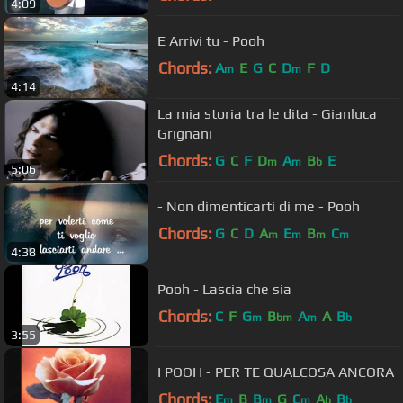
4:09
E Arrivi tu - Pooh
Chords:
A
E
G
C
D
F
D
m
m
4:14
La mia storia tra le dita - Gianluca
Grignani
Chords:
G
C
F
D
A
B
E
m
m
b
5:06
- Non dimenticarti di me - Pooh
Chords:
G
C
D
A
E
B
C
m
m
m
m
4:38
Pooh - Lascia che sia
Chords:
C
F
G
B
A
A
B
m
bm
m
b
3:55
I POOH - PER TE QUALCOSA ANCORA
Chords:
E
B
B
G
C
A
B
m
m
m
b
b