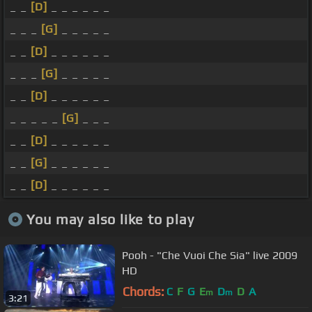
_ _
[D]
_ _ _ _ _ _
_ _ _
[G]
_ _ _ _ _
_ _
[D]
_ _ _ _ _ _
_ _ _
[G]
_ _ _ _ _
_ _
[D]
_ _ _ _ _ _
_ _ _ _ _
[G]
_ _ _
_ _
[D]
_ _ _ _ _ _
_ _
[G]
_ _ _ _ _ _
_ _
[D]
_ _ _ _ _ _
You may also like to play
Pooh - "Che Vuoi Che Sia" live 2009
HD
Chords:
C
F
G
E
D
D
A
m
m
3:21