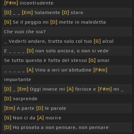
[F#m]
incontrudente
[D]
_ _
[Em]
Solamente
[D]
stare
[G]
Se il peggio mi
[D]
mette in maledetta
Che vuoi che sia?
_ Vederti andare, tratto solo col tuo
[G]
alcol
E _ _ _ _
[D]
non solo ancora, o non si vede
Se tutto questo è fatto del stesso
[G]
amor
_ _ _ _ _
[A]
Vino a ieri un'abitudine
[F#m]
importante
[D]
_
[Em]
Oggi invece mi
[A]
ferisce e
[F#m]
mi _
[D]
sorprende
[Em]
A parte
[D]
le parole
[G]
Non ci da
[A]
morire
[D]
Ho provato a non pensare, non pensare