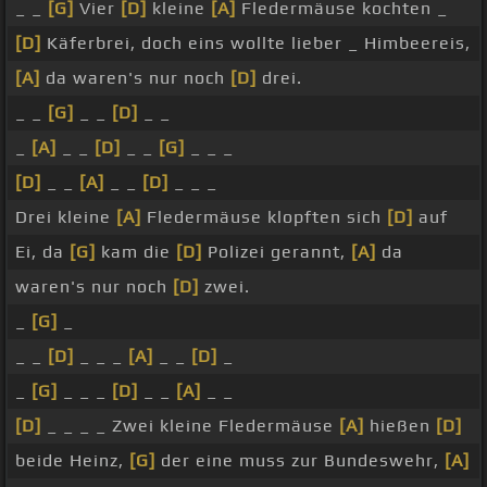
_ _
[G]
Vier
[D]
kleine
[A]
Fledermäuse kochten _
[D]
Käferbrei, doch eins wollte lieber _ Himbeereis,
[A]
da waren's nur noch
[D]
drei.
_ _
[G]
_ _
[D]
_ _
_
[A]
_ _
[D]
_ _
[G]
_ _ _
[D]
_ _
[A]
_ _
[D]
_ _ _
Drei kleine
[A]
Fledermäuse klopften sich
[D]
auf
Ei, da
[G]
kam die
[D]
Polizei gerannt,
[A]
da
waren's nur noch
[D]
zwei.
_
[G]
_
_ _
[D]
_ _ _
[A]
_ _
[D]
_
_
[G]
_ _ _
[D]
_ _
[A]
_ _
[D]
_ _ _ _ Zwei kleine Fledermäuse
[A]
hießen
[D]
beide Heinz,
[G]
der eine muss zur Bundeswehr,
[A]