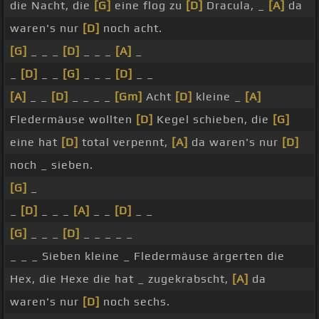
die Nacht, die
[G]
eine flog zu
[D]
Dracula, _
[A]
da
waren's nur
[D]
noch acht.
[G]
_ _ _
[D]
_ _ _
[A]
_
_
[D]
_ _
[G]
_ _ _
[D]
_ _
[A]
_ _
[D]
_ _ _ _
[Gm]
Acht
[D]
kleine _
[A]
Fledermäuse wollten
[D]
Kegel schieben, die
[G]
eine hat
[D]
total verpennt,
[A]
da waren's nur
[D]
noch _ sieben.
[G]
_
_
[D]
_ _ _
[A]
_ _
[D]
_ _
[G]
_ _ _
[D]
_ _ _ _ _
_ _ _ Sieben kleine _ Fledermäuse ärgerten die
Hex, die Hexe die hat _ zugekrabscht,
[A]
da
waren's nur
[D]
noch sechs.