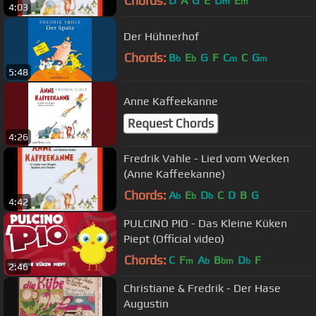
Chords:
D
A
G
E
D
E
m
m
4:03
Der Hühnerhof
Chords:
B
E
G
F
C
C
G
b
b
m
m
5:48
Anne Kaffeekanne
Request Chords
4:26
Fredrik Vahle - Lied vom Wecken
(Anne Kaffeekanne)
Chords:
A
E
D
C
D
B
G
b
b
b
4:42
PULCINO PIO - Das Kleine Küken
Piept (Official video)
Chords:
C
F
A
B
D
F
m
b
bm
b
2:46
Christiane & Fredrik - Der Hase
Augustin