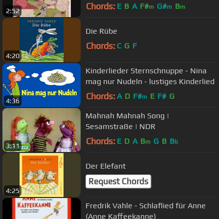
Chords:
E
B
A
F#
G#
B
m
m
m
2:52
Die Rübe
Chords:
C
G
F
4:20
Kinderlieder Sternschnuppe - Nina
mag nur Nudeln - lustiges Kinderlied
Chords:
A
D
F#
E
F#
G
m
4:36
Mahnah Mahnah Song |
Sesamstraße | NDR
Chords:
E
D
A
B
G
B
B
m
b
3:11
Der Elefant
Request Chords
4:25
Fredrik Vahle - Schlaflied für Anne
(Anne Kaffeekanne)