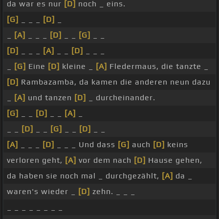
da war es nur
[D]
noch _ eins.
[G]
_ _ _
[D]
_
_
[A]
_ _ _
[D]
_ _
[G]
_ _
[D]
_ _ _
[A]
_ _
[D]
_ _ _
_
[G]
Eine
[D]
kleine _
[A]
Fledermaus, die tanzte _
[D]
Rambazamba, da kamen die anderen neun dazu
_
[A]
und tanzen
[D]
_ durcheinander.
[G]
_ _
[D]
_ _
[A]
_
_ _
[D]
_ _
[G]
_ _
[D]
_ _
[A]
_ _ _
[D]
_ _ _ Und dass
[G]
auch
[D]
keins
verloren geht,
[A]
vor dem nach
[D]
Hause gehen,
da haben sie noch mal _ durchgezählt,
[A]
da _
waren's wieder _
[D]
zehn. _ _ _
_ _ _ _ _ _ _ _