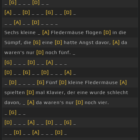
_
[G]
_ _ _
[D]
_ _
[A]
_ _
[D]
_ _ _
[G]
_ _
[D]
_
_ _
[A]
_ _
[D]
_ _ _ _
Sechs kleine _
[A]
Fledermäuse flogen
[D]
in die
Sümpf, die
[G]
eine
[D]
hatte Angst davor,
[A]
da
waren's nur
[D]
noch fünf. _
[G]
_ _ _
[D]
_ _
[A]
_ _ _
[D]
_ _
[G]
_ _
[D]
_ _ _
[A]
_
_
[D]
_ _ _ _
[G]
Fünf
[D]
kleine Fledermäuse
[A]
spielten
[D]
mal Klavier, der eine wurde schlecht
davon, _
[A]
da waren's nur
[D]
noch vier.
_
[G]
_ _
[D]
_ _ _
[A]
_ _
[D]
_ _
[G]
_
_ _
[D]
_ _
[A]
_ _ _
[D]
_