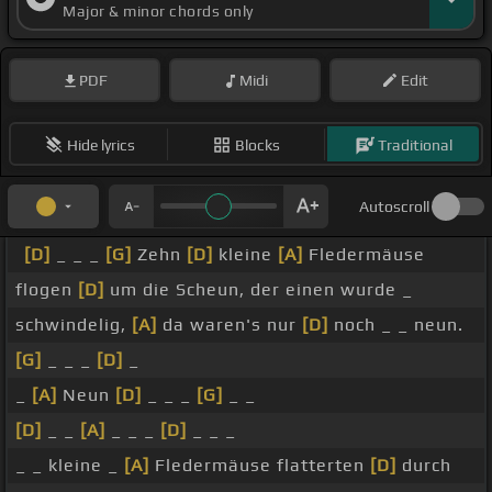
Major & minor chords only
PDF
Midi
Edit
Hide lyrics
Blocks
Traditional
Autoscroll
[D]
_ _ _
[G]
Zehn
[D]
kleine
[A]
Fledermäuse
flogen
[D]
um die Scheun, der einen wurde _
schwindelig,
[A]
da waren's nur
[D]
noch _ _ neun.
[G]
_ _ _
[D]
_
_
[A]
Neun
[D]
_ _ _
[G]
_ _
[D]
_ _
[A]
_ _ _
[D]
_ _ _
_ _ kleine _
[A]
Fledermäuse flatterten
[D]
durch