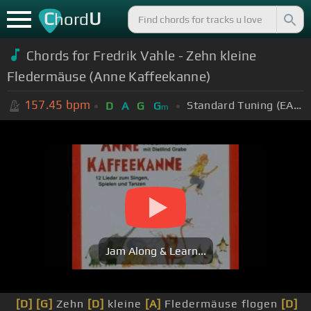
C
U
hord
Chords for Fredrik Vahle - Zehn kleine
Fledermäuse (Anne Kaffeekanne)
157.45
bpm
Standard Tuning (EADGBE)
D
A
G
G
m
Jam Along & Learn...
[D]
[G]
Zehn
[D]
kleine
[A]
Fledermäuse flogen
[D]