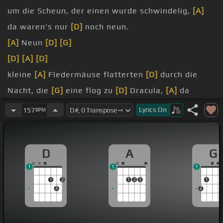
um die Scheun, der einen wurde schwindelig,
[A]
da waren's nur
[D]
noch neun.
[A]
Neun
[D]
[G]
[D]
[A]
[D]
kleine
[A]
Fledermäuse flatterten
[D]
durch die
Nacht, die
[G]
eine flog zu
[D]
Dracula,
[A]
da
waren's nur
[D]
noch acht.
Lyrics
On
157
BPM
[D]
[G]
[D]
[A]
[D]
[Gm]
Acht
[D]
kleine
[A]
Fledermäuse
D
A
G
wollten
[D]
Kegel schieben, die
[G]
eine hat
[D]
1
1
1
total verpennt,
[A]
da waren's nur
[D]
noch sieben.
1
2
1
2
3
1
[D]
[A]
[D]
3
2
[G]
[D]