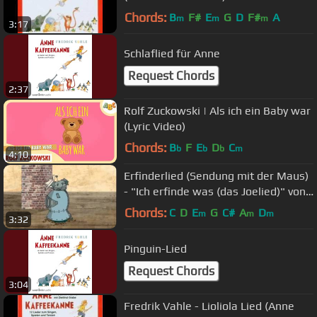
Chords:
B
F#
E
G
D
F#
A
m
m
m
3:17
Schlaflied für Anne
Request Chords
2:37
Rolf Zuckowski | Als ich ein Baby war
(Lyric Video)
Chords:
B
F
E
D
C
b
b
b
m
4:10
Erfinderlied (Sendung mit der Maus)
- "Ich erfinde was (das Joelied)" von
Joely & Oliver
Chords:
C
D
E
G
C#
A
D
m
m
m
3:32
Pinguin-Lied
Request Chords
3:04
Fredrik Vahle - Lioliola Lied (Anne