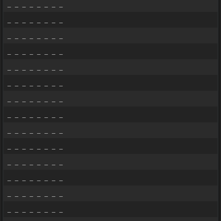
_ _ _ _ _ _ _ _
_ _ _ _ _ _ _ _
_ _ _ _ _ _ _ _
_ _ _ _ _ _ _ _
_ _ _ _ _ _ _ _
_ _ _ _ _ _ _ _
_ _ _ _ _ _ _ _
_ _ _ _ _ _ _ _
_ _ _ _ _ _ _ _
_ _ _ _ _ _ _ _
_ _ _ _ _ _ _ _
_ _ _ _ _ _ _ _
_ _ _ _ _ _ _ _
_ _ _ _ _ _ _ _