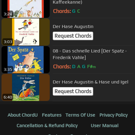
Kaffeekanne)
Chords:
G
C
3:24
Der Hase Augustin
Request Chords
3:03
08 - Das schnelle Lied [Der Spatz -
Frederik Vahle]
Chords:
D
A
G
F#
m
3:35
Der Hase Augustin & Hase und Igel
Request Chords
6:40
About ChordU
Features
Terms Of Use
Privacy Policy
Cancellation & Refund Policy
User Manual