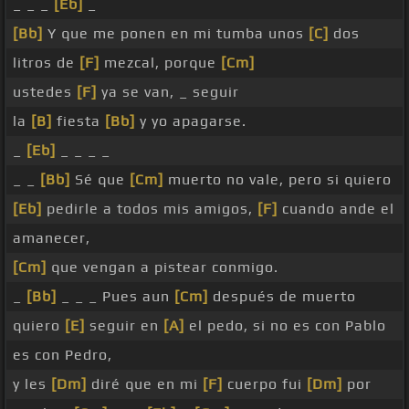
_ _ _
[Eb]
_
[Bb]
Y que me ponen en mi tumba unos
[C]
dos
litros de
[F]
mezcal, porque
[Cm]
ustedes
[F]
ya se van, _ seguir
la
[B]
fiesta
[Bb]
y yo apagarse.
_
[Eb]
_ _ _ _
_ _
[Bb]
Sé que
[Cm]
muerto no vale, pero si quiero
[Eb]
pedirle a todos mis amigos,
[F]
cuando ande el
amanecer,
[Cm]
que vengan a pistear conmigo.
_
[Bb]
_ _ _ Pues aun
[Cm]
después de muerto
quiero
[E]
seguir en
[A]
el pedo, si no es con Pablo
es con Pedro,
y les
[Dm]
diré que en mi
[F]
cuerpo fui
[Dm]
por