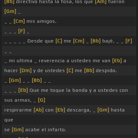
[Bb]
directivo hasta la fosa, los que
[Am]
fueron
[Gm]
_
_ _
[Cm]
mis amigos.
_ _ _
[F]
_
_ _ _ _ _ Desde que
[C]
me
[Cm]
_
[Bb]
bajé, _ _
[F]
_ _
_ mi ultima _ reverencia a ustedes me van
[Eb]
a
hacer
[Dm]
y de ustedes
[C]
me
[Bb]
despido.
_
[Gm]
_ _
[Bb]
_ _
_ _ _
[Eb]
Que me toque la banda y a ustedes con
sus armas, _
[G]
respirarme
[Ab]
con
[Eb]
descarga, _
[Gm]
hasta
que
se
[Gm]
acabe el infarto.