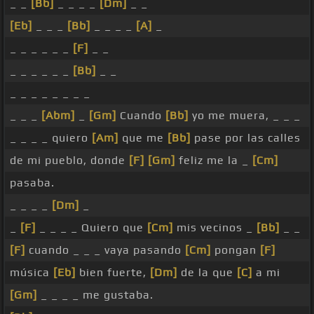
_ _
[Bb]
_ _ _ _
[Dm]
_ _
[Eb]
_ _ _
[Bb]
_ _ _ _
[A]
_
_ _ _ _ _ _
[F]
_ _
_ _ _ _ _ _
[Bb]
_ _
_ _ _ _ _ _ _ _
_ _ _
[Abm]
_
[Gm]
Cuando
[Bb]
yo me muera, _ _ _
_ _ _ _ quiero
[Am]
que me
[Bb]
pase por las calles
de mi pueblo, donde
[F]
[Gm]
feliz me la _
[Cm]
pasaba.
_ _ _ _
[Dm]
_
_
[F]
_ _ _ _ Quiero que
[Cm]
mis vecinos _
[Bb]
_ _
[F]
cuando _ _ _ vaya pasando
[Cm]
pongan
[F]
música
[Eb]
bien fuerte,
[Dm]
de la que
[C]
a mi
[Gm]
_ _ _ _ me gustaba.