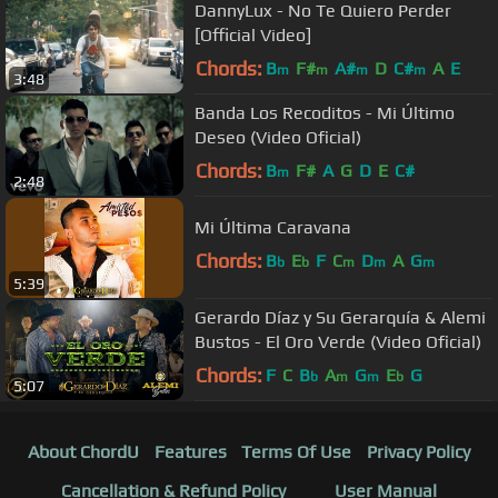
DannyLux - No Te Quiero Perder
[Official Video]
Chords:
B
F#
A#
D
C#
A
E
m
m
m
m
3:48
Banda Los Recoditos - Mi Último
Deseo (Video Oficial)
Chords:
B
F#
A
G
D
E
C#
m
2:48
Mi Última Caravana
Chords:
B
E
F
C
D
A
G
b
b
m
m
m
5:39
Gerardo Díaz y Su Gerarquía & Alemi
Bustos - El Oro Verde (Video Oficial)
Chords:
F
C
B
A
G
E
G
b
m
m
b
5:07
About ChordU
Features
Terms Of Use
Privacy Policy
Cancellation & Refund Policy
User Manual