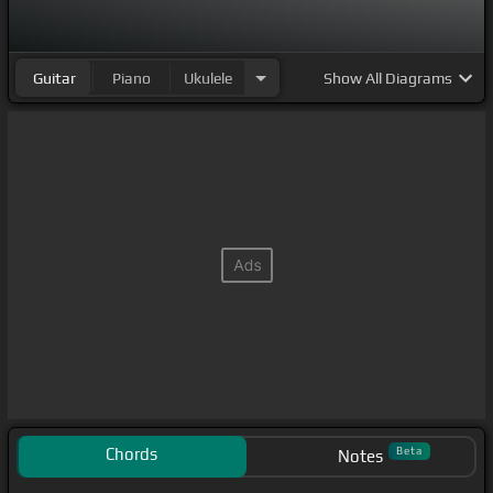
Guitar
Piano
Ukulele
Show
All Diagrams
Chords
Beta
Notes