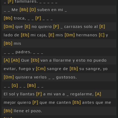
_
[F]
familiares. _ _ _ _ _
_ _ Me
[Bb]
[D]
suben en mi _
[Bb]
troca, _ _
[F]
_ _ _
[Dm]
que
[E]
no quiero
[F]
_ carrozas solo al
[E]
lado de
[Eb]
mi caja,
[E]
mis
[Dm]
hermanos
[C]
y
[Bb]
mis
_ _ _ padres. _ _ _
[A]
[Ab]
Que
[Eb]
van a llorarme y esto no puedo
evitar, fuego y
[Cm]
sangre de
[Eb]
su sangre, yo
[Dm]
quisiera verlos _ _ gustosos.
_ _
[G]
_ _
[Bb]
_ _
El sol y llantas
[F]
a mi van a _ regalarme,
[A]
mejor quiero
[F]
que me canten
[Eb]
antes que me
[Bb]
llene el pozo.