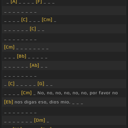
_
[A]
_ _ _ _
[F]
_ _ _
_ _ _ _ _ _ _ _
_ _ _ _
[C]
_ _ _
[Cm]
_
_ _ _ _ _ _
[C]
_ _
_ _ _ _ _ _ _ _
[Cm]
_ _ _ _ _ _ _ _
_ _ _
[Bb]
_ _ _ _ _
_ _ _ _ _ _
[Ab]
_ _
_ _ _ _ _ _ _ _
_
[C]
_ _ _ _ _
[G]
_ _
_ _ _ _
[Cm]
_ No, no, no, no, no, no, por favor no
[Eb]
nos digas eso, dios mio. _ _ _
_ _ _ _ _ _ _ _
_ _ _ _ _ _ _
[Dm]
_