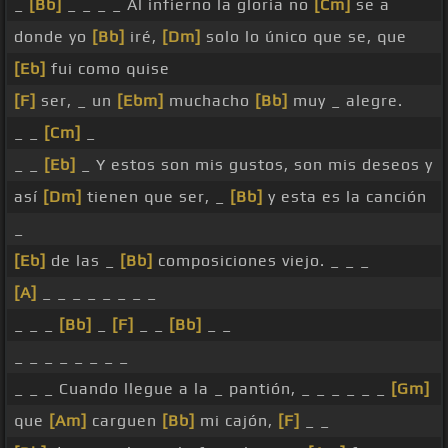
_
[Bb]
_ _ _ _ Al infierno la gloria no
[Cm]
se a
donde yo
[Bb]
iré,
[Dm]
solo lo único que se, que
[Eb]
fui como quise
[F]
ser, _ un
[Ebm]
muchacho
[Bb]
muy _ alegre.
_ _
[Cm]
_
_ _
[Eb]
_ Y estos son mis gustos, son mis deseos y
así
[Dm]
tienen que ser, _
[Bb]
y esta es la canción
_
[Eb]
de las _
[Bb]
composiciones viejo. _ _ _
[A]
_ _ _ _ _ _ _ _
_ _ _
[Bb]
_
[F]
_ _
[Bb]
_ _
_ _ _ _ _ _ _ _
_ _ _ Cuando llegue a la _ pantión, _ _ _ _ _ _
[Gm]
que
[Am]
carguen
[Bb]
mi cajón,
[F]
_ _