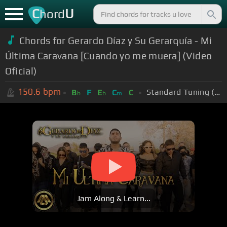
C
U
hord
Chords for Gerardo Díaz y Su Gerarquía - Mi
Última Caravana [Cuando yo me muera] (Video
Oficial)
150.6
bpm
Standard Tuning (EADGBE)
B
F
E
C
C
b
b
m
Jam Along & Learn...