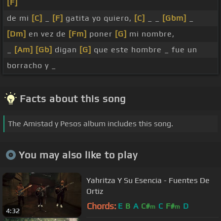
[F]
de mi
[C]
_
[F]
gatita yo quiero,
[C]
_ _
[Gbm]
_
[Dm]
en vez de
[Fm]
poner
[G]
mi nombre,
_
[Am]
[Gb]
digan
[G]
que este hombre _ fue un
borracho y _
Facts about this song
The Amistad y Pesos album includes this song.
You may also like to play
Yahritza Y Su Esencia - Fuentes De
Ortiz
Chords:
E
B
A
C#
C
F#
D
m
m
4:32