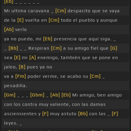
[Eb]
_ _ _ _ _ _
Mi ultima caravana _
[Cm]
despacito que se vaya
de la
[E]
vuelta en
[Cm]
todo el pueblo y aunque
[Ab]
verlo
ya no puedo, mi
[Eb]
presencia que aquí siga. _
_
[Bb]
_ _ Respiran
[Cm]
a su amigo fiel que
[G]
sea
[E]
mi
[A]
enemigo, también que se pone en
jaleo,
[B]
pues ya no
va a
[Fm]
poder verme, se acabo su
[Cm]
_
pesadilla.
[Gm]
_ _ _
[Gbm]
_
[Ab]
[Eb]
Mi amigo, ben amigo
con los contra muy valiente, con las damas
asciensientes y
[F]
muy astuto
[Bb]
con las _
[F]
leyes. _