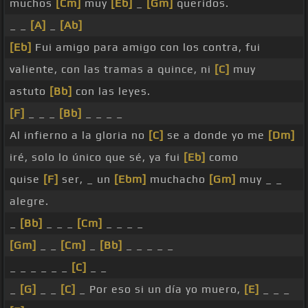
muchos
[Cm]
muy
[Eb]
_
[Gm]
queridos.
_ _
[A]
_
[Ab]
[Eb]
Fui amigo para amigo con los contra, fui
valiente, con las tramas a quince, ni
[C]
muy
astuto
[Bb]
con las leyes.
[F]
_ _ _
[Bb]
_ _ _ _
Al infierno a la gloria no
[C]
se a donde yo me
[Dm]
iré, solo lo único que sé, ya fui
[Eb]
como
quise
[F]
ser, _ un
[Ebm]
muchacho
[Gm]
muy _ _
alegre.
_
[Bb]
_ _ _
[Cm]
_ _ _ _
[Gm]
_ _
[Cm]
_
[Bb]
_ _ _ _ _
_ _ _ _ _ _
[C]
_ _
_
[G]
_ _
[C]
_ Por eso si un día yo muero,
[E]
_ _ _