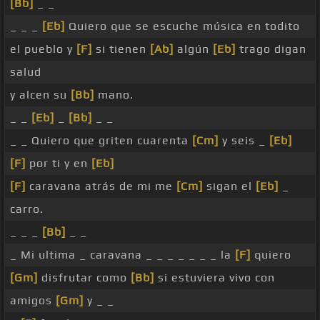
[Bb]
_ _
_ _ _
[Eb]
Quiero que se escuche música en todito
el pueblo y
[F]
si tienen
[Ab]
algún
[Eb]
trago digan
salud
y alcen su
[Bb]
mano.
_ _
[Eb]
_
[Bb]
_ _
_ _ Quiero que griten cuarenta
[Cm]
y seis _
[Eb]
[F]
por ti y en
[Eb]
[F]
caravana atrás de mi me
[Cm]
sigan el
[Eb]
_
carro.
_ _ _
[Bb]
_ _
_ Mi ultima _ caravana _ _ _ _ _ _ _ la
[F]
quiero
[Gm]
disfrutar como
[Bb]
si estuviera vivo con
amigos
[Gm]
y _ _