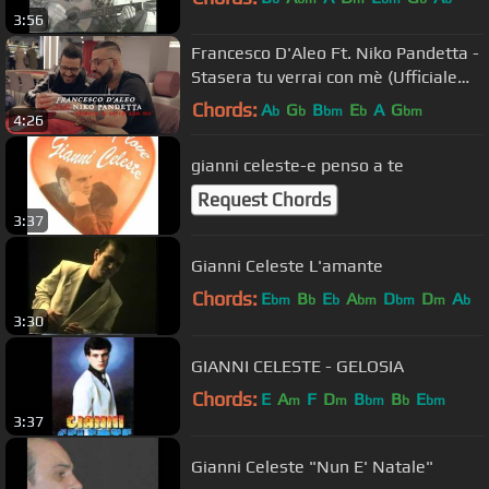
3:56
Francesco D'Aleo Ft. Niko Pandetta -
Stasera tu verrai con mè (Ufficiale
2017)
Chords:
A
G
B
E
A
G
b
b
bm
b
bm
4:26
gianni celeste-e penso a te
Request Chords
3:37
Gianni Celeste L'amante
Chords:
E
B
E
A
D
D
A
bm
b
b
bm
bm
m
b
3:30
GIANNI CELESTE - GELOSIA
Chords:
E
A
F
D
B
B
E
m
m
bm
b
bm
3:37
Gianni Celeste "Nun E' Natale"