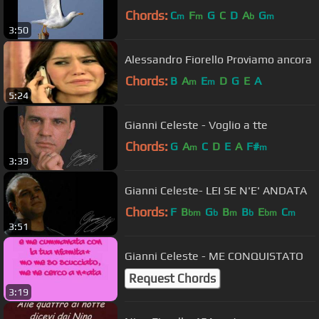
Chords:
C
F
G
C
D
A
G
m
m
b
m
3:50
Alessandro Fiorello Proviamo ancora
Chords:
B
A
E
D
G
E
A
m
m
5:24
Gianni Celeste - Voglio a tte
Chords:
G
A
C
D
E
A
F#
m
m
3:39
Gianni Celeste- LEI SE N'E' ANDATA
Chords:
F
B
G
B
B
E
C
bm
b
m
b
bm
m
3:51
Gianni Celeste - ME CONQUISTATO
Request Chords
3:19