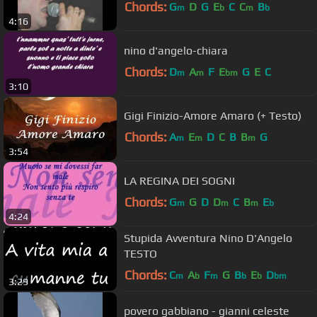
Chords:
G
D
G
E
C
C
B
m
b
m
b
4:16
nino d'angelo-chiara
Chords:
D
A
F
E
G
E
C
m
m
bm
3:10
Gigi Finizio-Amore Amaro (+ Testo)
Chords:
A
E
D
C
B
B
G
m
m
m
3:54
LA REGINA DEI SOGNI
Chords:
G
G
D
D
C
B
E
m
m
m
b
4:24
Stupida Avventura Nino D'Angelo
TESTO
Chords:
C
A
F
G
B
E
D
m
b
m
b
b
bm
3:29
povero gabbiano - gianni celeste