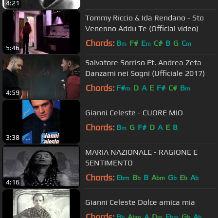
4:21
Tommy Riccio & Ida Rendano - Sto
Venenno Addu Te (Official video)
Chords:
B
F#
E
C#
B
G
C
m
m
m
5:46
Salvatore Sorriso Ft. Andrea Zeta -
Danzami nei Sogni (Ufficiale 2017)
Chords:
F#
D
A
E
F#
C#
B
m
m
4:59
Gianni Celeste - CUORE MIO
Chords:
B
G
F#
D
A
E
B
m
3:38
MARIA NAZIONALE - RAGIONE E
SENTIMENTO
Chords:
E
B
B
A
G
E
A
bm
b
bm
b
b
b
4:16
Gianni Celeste Dolce amica mia
Chords:
B
A
A
D
E
G
A
b
bm
m
bm
b
b