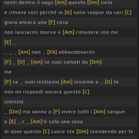
senti dentro il vago
[Am]
questo
[Dm]
cielo
e rimane così perché io
[G]
sono seppur da cari
[C]
giuro ancora una
[F]
cosa
non lasciarmi morire e
[Am]
rimanere con me
[E]
_
_ _ _
[Am]
non _
[Eb]
abbandonarmi
[F]
_
[D]
_
[Am]
se vuoi salvati da
[Dm]
me
[F]
se _ vuoi restiamo
[Am]
insieme a _
[G]
te
non mi rispondi ancora questo
[C]
silenzio
_
[Dm]
ma vanno a
[F]
vivere tutti i
[Am]
sangue
e
[E]
_ c _
[Am]
'è solo una cosa
di dove questo
[C]
cuore sta
[Dm]
scendendo per te