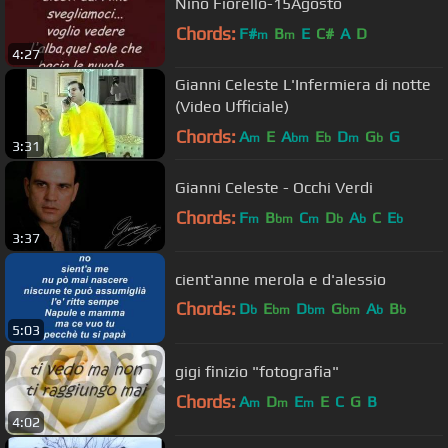
Nino Fiorello-15Agosto
Chords:
F#
B
E
C#
A
D
m
m
4:27
Gianni Celeste L'Infermiera di notte
(Video Ufficiale)
Chords:
A
E
A
E
D
G
G
m
bm
b
m
b
3:31
Gianni Celeste - Occhi Verdi
Chords:
F
B
C
D
A
C
E
m
bm
m
b
b
b
3:37
cient'anne merola e d'alessio
Chords:
D
E
D
G
A
B
b
bm
bm
bm
b
b
5:03
A
bm
gigi finizio "fotografia"
Chords:
A
D
E
E
C
G
B
m
m
m
4:02