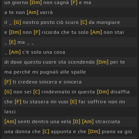
un giorno
[Dm]
non cagnà
[F]
e ma
a te non
[Am]
vorrà
il _
[G]
nostro posto ciò scuro
[C]
da mangiare
e
[Dm]
non
[F]
ricorda che tu solo
[Am]
non stai
_
[E]
ma _ _
_
[Am]
c'è solo una cosa
di dove questo cuore sta scendendo
[Dm]
per te
ma perché mi pugnali alle spalle
[F]
ti credevo sincera e sincera
[G]
non sei
[C]
rindevinato in questa
[Dm]
disaffia
che
[F]
tu stasera mi vuoi
[E]
far soffrire non mi
lasci
[Am]
senti dentro una vela
[D]
[Am]
stracciata
una donna che
[C]
appunta e che
[Dm]
piano va giù