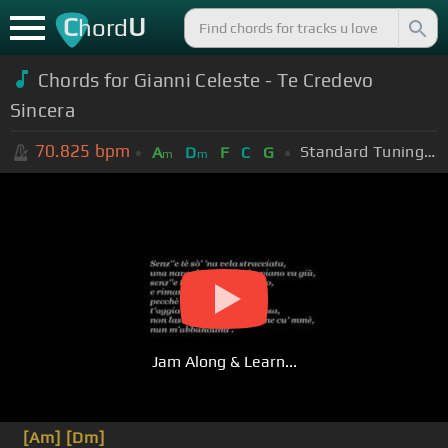
C
U
hord
Chords for Gianni Celeste - Te Credevo
Sincera
70.825
bpm
Standard Tuning (EADGBE)
A
D
F
C
G
m
m
Jam Along & Learn...
[Am]
[Dm]