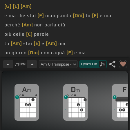
[G]
[E]
[Am]
e ma che stai
[F]
mangiando
[Dm]
tu
[F]
e ma
perché
[Am]
non parla giù
più delle
[C]
parole
tu
[Am]
stai
[E]
e
[Am]
ma
un giorno
[Dm]
non cagnà
[F]
e ma
a te non
[Am]
vorrà
Lyrics
On
71
BPM
A
D
F
m
m
1
1
1
1
1
1
1
2
3
2
2
3
3
4