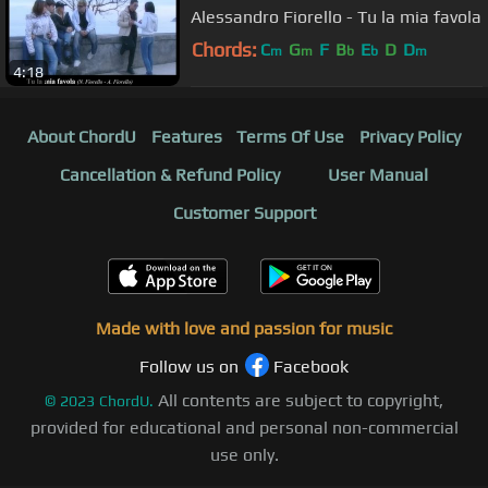
Alessandro Fiorello - Tu la mia favola
Chords:
C
G
F
B
E
D
D
m
m
b
b
m
4:18
About ChordU
Features
Terms Of Use
Privacy Policy
Cancellation & Refund Policy
User Manual
Customer Support
Made with love and passion for music
Follow us on
Facebook
All contents are subject to copyright,
©
2023
ChordU.
provided for educational and personal non-commercial
use only.