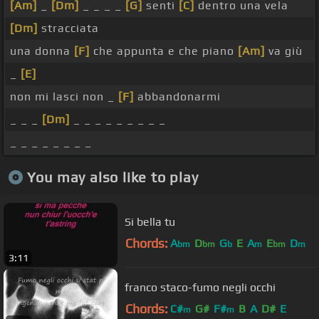
[Am]
_
[Dm]
_ _ _ _
[G]
senti
[C]
dentro una vela
[Dm]
stracciata
una donna
[F]
che appunta e che piano
[Am]
va giù
_
[E]
non mi lasci non _
[F]
abbandonarmi
_ _ _
[Dm]
_ _ _ _ _ _ _ _ _
_ _ _ _ _ _ _ _
You may also like to play
Si bella tu
Chords:
A
D
G
E
A
E
D
bm
bm
b
m
bm
m
3:11
franco staco-fumo negli occhi
Chords:
C#
G#
F#
B
A
D#
E
m
m