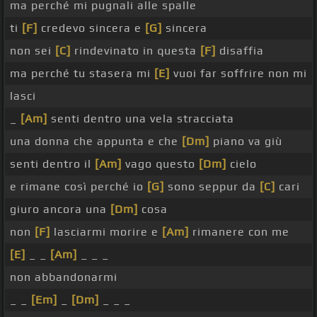
ma perché mi pugnali alle spalle
ti
[F]
credevo sincera e
[G]
sincera
non sei
[C]
rindevinato in questa
[F]
disaffia
ma perché tu stasera mi
[E]
vuoi far soffrire non mi
lasci
_
[Am]
senti dentro una vela stracciata
una donna che appunta e che
[Dm]
piano va giù
senti dentro il
[Am]
vago questo
[Dm]
cielo
e rimane così perché io
[G]
sono seppur da
[C]
cari
giuro ancora una
[Dm]
cosa
non
[F]
lasciarmi morire e
[Am]
rimanere con me
[E]
_ _
[Am]
_ _ _
non abbandonarmi
_ _
[Em]
_
[Dm]
_ _ _