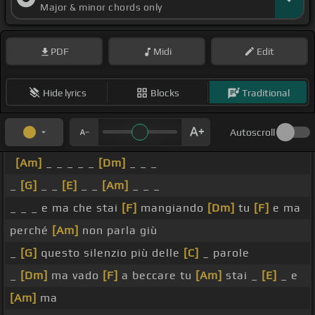
Major & minor chords only
PDF
Midi
Edit
Hide lyrics
Blocks
Traditional
Autoscroll
[Am]
_ _ _ _ _
[Dm]
_ _ _
_
[G]
_ _
[E]
_ _
[Am]
_ _ _
_ _ _ e ma che stai
[F]
mangiando
[Dm]
tu
[F]
e ma
perché
[Am]
non parla giù
_
[G]
questo silenzio più delle
[C]
_ parole
_
[Dm]
ma vado
[F]
a beccare tu
[Am]
stai _
[E]
_ e
[Am]
ma