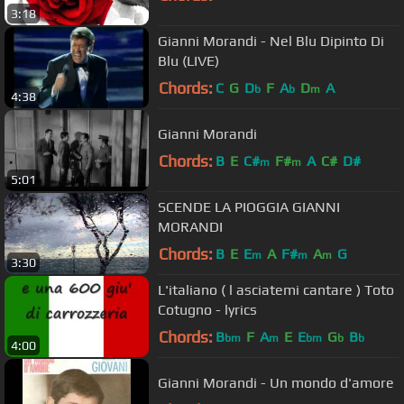
3:18
Gianni Morandi - Nel Blu Dipinto Di
Blu (LIVE)
Chords:
C
G
D
F
A
D
A
b
b
m
4:38
Gianni Morandi
Chords:
B
E
C#
F#
A
C#
D#
m
m
5:01
SCENDE LA PIOGGIA GIANNI
MORANDI
Chords:
B
E
E
A
F#
A
G
m
m
m
3:30
L'italiano ( l asciatemi cantare ) Toto
Cotugno - lyrics
Chords:
B
F
A
E
E
G
B
bm
m
bm
b
b
4:00
Gianni Morandi - Un mondo d'amore