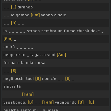
_ _
[E]
dirando
_ _ le gambe
[Em]
vanno a sole
_ _
[B]
_ _
la _ _ _ _ _ strada sembra un fiume chissà dove _
[Em]
_
andrà _ _ _ _ _
neppure tu _ ragazza vuoi
[Am]
fermare la mia corsa
_ _
[E]
negli occhi tuoi
[B]
non c'è _ _
[E]
_
sincerità
_ _ _ _ _
[F#m]
vagabondo,
[B]
_ _
[F#m]
vagabondo
[B]
_
[E]
qualche santo mi _ guiderà