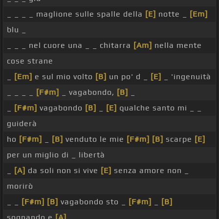
_ _ _ _ maglione sulle spalle della
[E]
notte _
[Em]
blu _
_ _ _ nel cuore una _ _ chitarra
[Am]
nella mente
cose strane
_
[Em]
e sul mio volto
[B]
un po' d _
[E]
_ 'ingenuità
_ _ _ _
[F#m]
_ vagabondo,
[B]
_
_
[F#m]
vagabondo
[B]
_
[E]
qualche santo mi _ _
guiderà
ho
[F#m]
_
[B]
venduto le mie
[F#m]
[B]
scarpe
[E]
per un miglio di _ libertà
_
[A]
da soli non si vive
[E]
senza amore non _
morirò
_ _
[F#m]
[B]
vagabondo sto _
[F#m]
_
[B]
sognando e
[A]
_ _