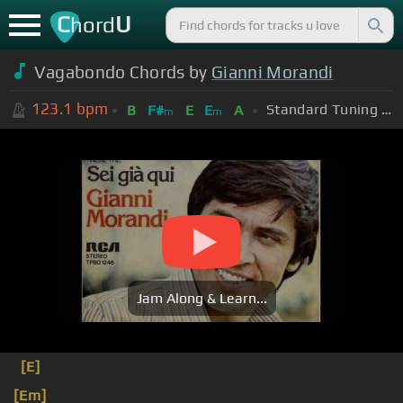
C
U
hord
Vagabondo Chords by
Gianni Morandi
123.1
bpm
Standard Tuning (EADGBE)
B
F#
E
E
A
m
m
Jam Along & Learn...
[E]
[Em]