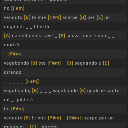
ho
[F#m]
venduto
[B]
le mie
[F#m]
scarpe
[B]
per
[E]
un
miglio di _ _ libertà
[A]
da soli non si vive _
[E]
senza amore non _ _
morirò
_
[F#m]
vagabondo
[B]
sto
[F#m]
_
[B]
sognando e
[E]
_
dirando
_ _ _ _ _
[F#m]
vagabondo,
[B]
_ _ _ vagabondo
[E]
qualche santo
mi _ guiderà
ho
[F#m]
venduto
[B]
le mie
[F#m]
_
[G#m]
scarpe per un
miglio di _
[E]
_ libertà