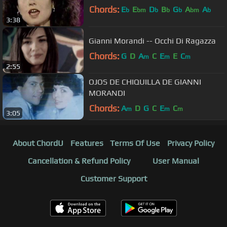
Chords:
E
E
D
B
G
A
A
b
bm
b
b
b
bm
b
3:38
Gianni Morandi -- Occhi Di Ragazza
Chords:
G
D
A
C
E
E
C
m
m
m
2:55
OJOS DE CHIQUILLA DE GIANNI
MORANDI
Chords:
A
D
G
C
E
C
m
m
m
3:05
About ChordU
Features
Terms Of Use
Privacy Policy
Cancellation & Refund Policy
User Manual
Customer Support