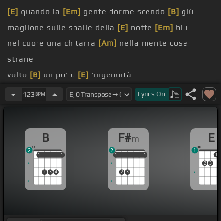
[E]
quando la
[Em]
gente dorme scendo
[B]
giù
maglione sulle spalle della
[E]
notte
[Em]
blu
nel cuore una chitarra
[Am]
nella mente cose
strane
volto
[B]
un po' d
[E]
'ingenuità
[F#m]
vagabondo,
[B]
Lyrics
On
123
BPM
[F#m]
vagabondo
[B]
[E]
qualche santo mi guiderà
B
F#
E
m
2
2
1
1
1
1
1
1
1
1
1
1
1
1
2
3
2
3
4
2
3