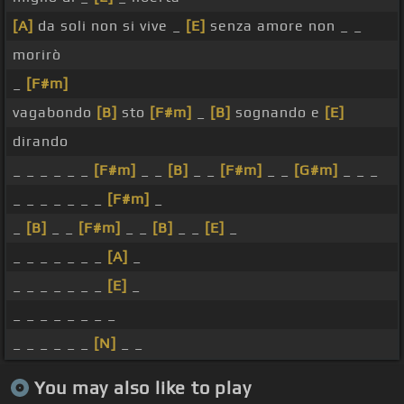
[A]
da soli non si vive _
[E]
senza amore non _ _
morirò
_
[F#m]
vagabondo
[B]
sto
[F#m]
_
[B]
sognando e
[E]
dirando
_ _ _ _ _ _
[F#m]
_ _
[B]
_ _
[F#m]
_ _
[G#m]
_ _ _
_ _ _ _ _ _ _
[F#m]
_
_
[B]
_ _
[F#m]
_ _
[B]
_ _
[E]
_
_ _ _ _ _ _ _
[A]
_
_ _ _ _ _ _ _
[E]
_
_ _ _ _ _ _ _ _
_ _ _ _ _ _
[N]
_ _
You may also like to play