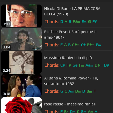
Nicola Di Bari - LA PRIMA COSA
BELLA (1970)
Chords:
D
A
B
F#
E
G
F#
m
m
3:13
Ricchi e Poveri-Sarà perché ti
amo(1981)
Chords:
E
A
B
C#
C#
F#
E
m
m
m
3:04
Massimo Ranieri : Io di più
Chords:
C#
F#
G#
F
A#
D#
D#
m
m
m
3:24
Al Bano & Romina Power - Tu,
soltanto tu 1982
Chords:
G
C
A
D
D
B
F
m
m
m
3:18
rose rosse - massimo ranieri
Chords:
F
B
D
C
G
A
A
b
m
m
m