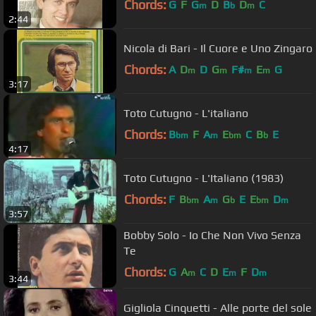
Chords:
G
F
G
D
B
D
C
m
b
m
2:44
Nicola di Bari - Il Cuore e Uno Zingaro
Chords:
A
D
D
G
F#
E
G
m
m
m
m
3:17
Toto Cutugno - L'italiano
Chords:
B
F
A
E
C
B
E
bm
m
bm
b
4:17
Toto Cutugno - L'Italiano (1983)
Chords:
F
B
A
G
E
E
D
bm
m
b
bm
m
3:57
Bobby Solo - Io Che Non Vivo Senza
Te
Chords:
G
A
C
D
E
F
D
m
m
m
3:44
Gigliola Cinquetti - Alle porte del sole