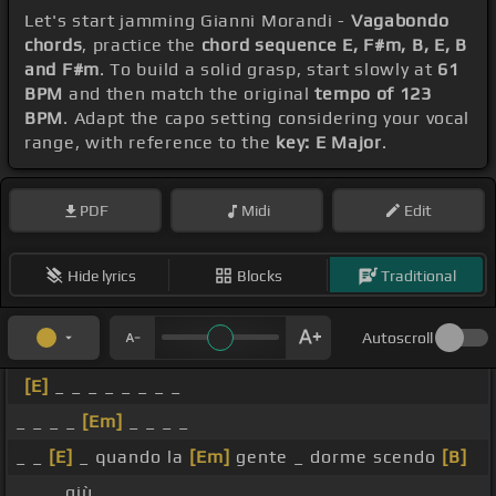
Let's start jamming Gianni Morandi -
Vagabondo
chords
, practice the
chord sequence E, F#m, B, E, B
and F#m
. To build a solid grasp, start slowly at
61
BPM
and then match the original
tempo of 123
BPM
. Adapt the capo setting considering your vocal
range, with reference to the
key: E Major
.
PDF
Midi
Edit
Hide lyrics
Blocks
Traditional
Autoscroll
[E]
_ _ _ _ _ _ _ _
_ _ _ _
[Em]
_ _ _ _
_ _
[E]
_ quando la
[Em]
gente _ dorme scendo
[B]
_ _ _ giù