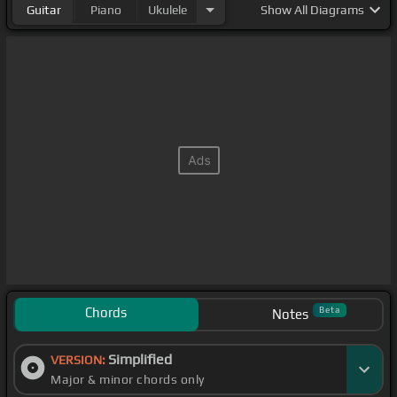
Guitar
Piano
Ukulele
Show
All Diagrams
Chords
Beta
Notes
Simplified
VERSION:
Major & minor chords only