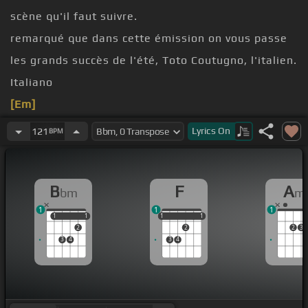
scène qu'il faut suivre.
remarqué que dans cette émission on vous passe
les grands succès de l'été, Toto Coutugno, l'italien.
Italiano
[Em]
[C]
[G]
Lyrics
On
121
BPM
[A]
!
[F]
[Am]
B
F
A
bm
m
[E]
1
1
1
1
1
1
1
1
1
1
1
1
2
2
2
3
3
4
3
4