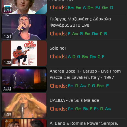
Chords:
B
E
A
D
F#
G
D
m
m
m
m
3:11
Γιώργος Μαζωνάκης Δύσκολα
Φεγγάρια 2010 Live
Chords:
F
A
G
E
D
C
B
m
m
m
4:51
Solo noi
Chords:
A
D
G
B
D
C
F
m
m
4:08
Andrea Bocelli - Caruso - Live From
Piazza Dei Cavalieri, Italy / 1997
Chords:
E
D
A
C
G
E
F
m
m
bm
5:11
DALIDA - Je Suis Malade
Chords:
C
G
B
F
E
D
A
m
m
b
b
m
4:05
Al Bano & Romina Power Sempre,