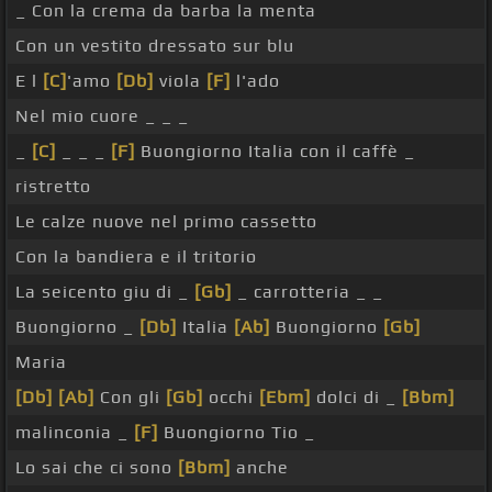
_ Con la crema da barba la menta
Con un vestito dressato sur blu
E l
[C]
'amo
[Db]
viola
[F]
l'ado
Nel mio cuore _ _ _
_
[C]
_ _ _
[F]
Buongiorno Italia con il caffè _
ristretto
Le calze nuove nel primo cassetto
Con la bandiera e il tritorio
La seicento giu di _
[Gb]
_ carrotteria _ _
Buongiorno _
[Db]
Italia
[Ab]
Buongiorno
[Gb]
Maria
[Db]
[Ab]
Con gli
[Gb]
occhi
[Ebm]
dolci di _
[Bbm]
malinconia _
[F]
Buongiorno Tio _
Lo sai che ci sono
[Bbm]
anche