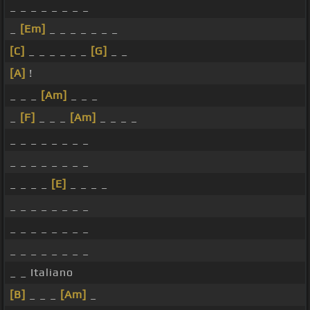
_ _ _ _ _ _ _ _
_
[Em]
_ _ _ _ _ _ _
[C]
_ _ _ _ _ _
[G]
_ _
[A]
!
_ _ _
[Am]
_ _ _
_
[F]
_ _ _
[Am]
_ _ _ _
_ _ _ _ _ _ _ _
_ _ _ _ _ _ _ _
_ _ _ _
[E]
_ _ _ _
_ _ _ _ _ _ _ _
_ _ _ _ _ _ _ _
_ _ _ _ _ _ _ _
_ _ Italiano
[B]
_ _ _
[Am]
_