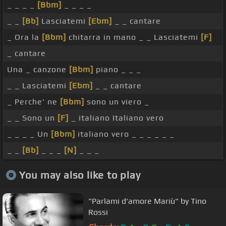
_ _ _ _
[Bbm]
_ _ _ _
_ _
[Bb]
Lasciatemi
[Ebm]
_ _ cantare
_ Ora la
[Bbm]
chitarra in mano _ _ Lasciatemi
[F]
_ cantare
Una _ canzone
[Bbm]
piano _ _ _
_ _ Lasciatemi
[Ebm]
_ _ cantare
_ Perche' ne
[Bbm]
sono un viero _
_ _ Sono un
[F]
_ italiano Italiano vero
_ _ _ _ Un
[Bbm]
italiano vero _ _ _ _ _ _
_ _
[Bb]
_ _ _
[N]
_ _ _
You may also like to play
"Parlami d'amore Mariù" by Tino
Rossi