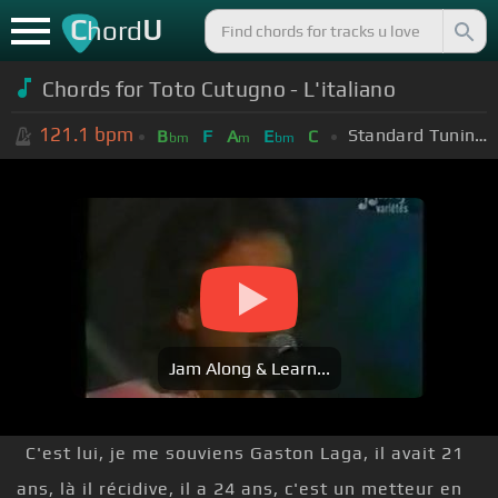
C
U
hord
Chords for Toto Cutugno - L'italiano
121.1
bpm
Standard Tuning (EADGBE)
B
F
A
E
C
bm
m
bm
Jam Along & Learn...
C'est lui, je me souviens Gaston Laga, il avait 21
ans, là il récidive, il a 24 ans, c'est un metteur en