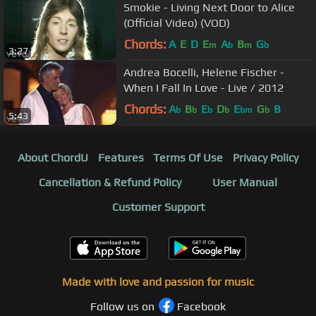
Smokie - Living Next Door to Alice
(Official Video) (VOD)
Chords:
A
E
D
E
A
B
G
m
b
m
b
3:27
Andrea Bocelli, Helene Fischer -
When I Fall In Love - Live / 2012
Chords:
A
B
E
D
E
G
B
b
b
b
b
bm
b
5:43
About ChordU
Features
Terms Of Use
Privacy Policy
Cancellation & Refund Policy
User Manual
Customer Support
Made with love and passion for music
Follow us on
Facebook