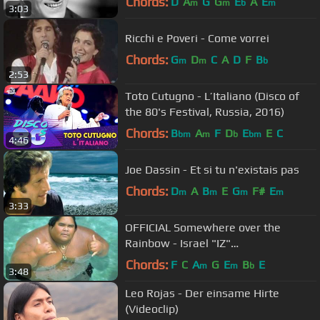
Chords:
D
A
G
G
E
A
E
m
m
b
m
3:03
Ricchi e Poveri - Come vorrei
Chords:
G
D
C
A
D
F
B
m
m
b
2:53
Toto Cutugno - L’Italiano (Disco of
the 80's Festival, Russia, 2016)
Chords:
B
A
F
D
E
E
C
bm
m
b
bm
4:46
Joe Dassin - Et si tu n'existais pas
Chords:
D
A
B
E
G
F#
E
m
m
m
m
3:33
OFFICIAL Somewhere over the
Rainbow - Israel "IZ"
Kamakawiwoʻole
Chords:
F
C
A
G
E
B
E
m
m
b
3:48
Leo Rojas - Der einsame Hirte
(Videoclip)