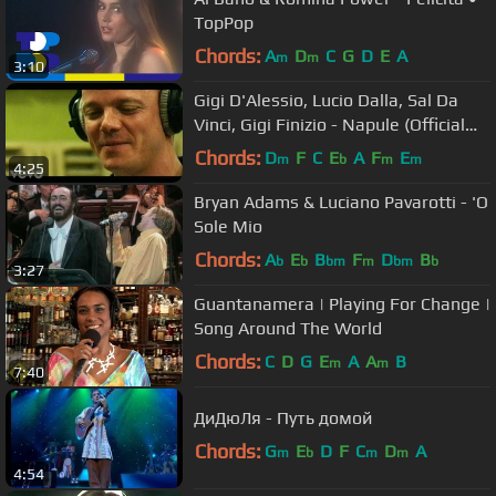
TopPop
Chords:
A
D
C
G
D
E
A
m
m
3:10
Gigi D'Alessio, Lucio Dalla, Sal Da
Vinci, Gigi Finizio - Napule (Official
Video)
Chords:
D
F
C
E
A
F
E
m
b
m
m
4:25
Bryan Adams & Luciano Pavarotti - 'O
Sole Mio
Chords:
A
E
B
F
D
B
b
b
bm
m
bm
b
3:27
Guantanamera | Playing For Change |
Song Around The World
Chords:
C
D
G
E
A
A
B
m
m
7:40
ДиДюЛя - Путь домой
Chords:
G
E
D
F
C
D
A
m
b
m
m
4:54