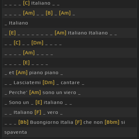
_ _ _ _
[C]
Italiano _ _
_ _ _ _
[Am]
_ _
[B]
_
[Am]
_
_ Italiano
_
[E]
_ _ _ _ _ _ _ _
[Am]
Italiano Italiano _ _
_ _
[C]
_ _
[Dm]
_ _ _ _
_ _ _ _
[Am]
_ _ _ _
_ _ _ _
[E]
_ _ _ _
_ et
[Am]
piano piano _
_ _ Lasciatemi
[Dm]
_ cantare _
_ Perche'
[Am]
sono un viero _
_ Sono un _
[E]
italiano _ _
_ _ Italiano
[F]
_ vero _
_ _ _
[Bb]
Buongiorno Italia
[F]
che non
[Bbm]
si
spaventa