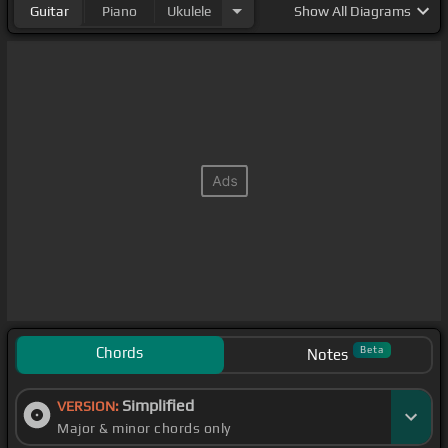
Guitar
Piano
Ukulele
Show
All Diagrams
Chords
Beta
Notes
Simplified
VERSION:
Major & minor chords only