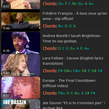
Chords:
D
F
C
B
G
A
A
m
b
m
m
3:57
Frédéric François - À tous ceux qu'on
aime - clip officiel
Chords:
B
G
D
A
m
3:46
Andrea Bocelli I Sarah Brightman -
Time to say goobye,
Chords:
D
C
G
E
A
E
A
m
m
4:36
Lara Fabian - Caruso (English lyrics
translation)
Chords:
F#
G#
C#
D#
E
G#
C#
m
m
5:47
Europe - The Final Countdown
(Official Video)
Chords:
F#
D
E
B
A
C#
F#
m
m
4:57
Joe Dassin "Et si tu n'existais pas" |
Archive INA