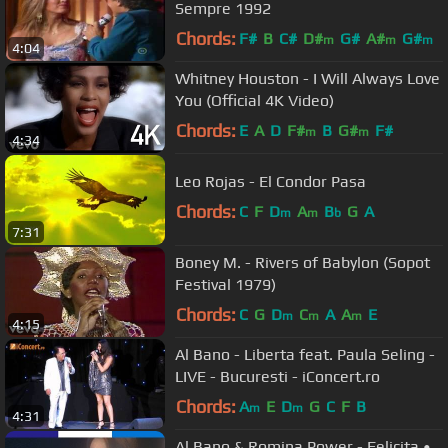
Sempre 1992
Chords:
F#
B
C#
D#
G#
A#
G#
m
m
m
4:04
Whitney Houston - I Will Always Love
You (Official 4K Video)
Chords:
E
A
D
F#
B
G#
F#
m
m
4:34
Leo Rojas - El Condor Pasa
Chords:
C
F
D
A
B
G
A
m
m
b
7:31
Boney M. - Rivers of Babylon (Sopot
Festival 1979)
Chords:
C
G
D
C
A
A
E
m
m
m
4:15
Al Bano - Liberta feat. Paula Seling -
LIVE - Bucuresti - iConcert.ro
Chords:
A
E
D
G
C
F
B
m
m
4:31
Al Bano & Romina Power - Felicita •