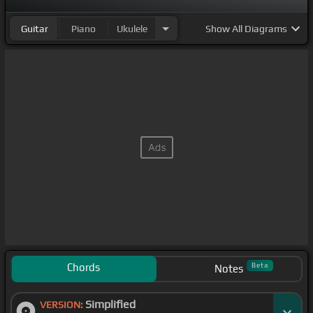
[F]
目と
[G]
目合わせて鳴ら
[Am]
してみよう目と
[Em]
Guitar
Piano
Ukulele
Show
All Diagrams
目合わせて鳴ら
[F]
せ重
[G]
ねた音
[A]
が明日
[C]
になる
ブラックブラ
[F]
ック
[G]
目と手合わせればわかるから
手と
[C]
手離さぬように声
[G]
に出さない僕の意思はこ
こ
[C]
にある 忘れない
[G]
よ繰り返
[Am]
してきた
[G]
ずっと
[C]
僕らは
[F]
奏でて
[G]
きた今なる
[E]
時な
[F]
のあっち
[G]
向いてこっち
[C]
向いて時
[Em]
代を掴
[F]
めあっち
[G]
向いてこっち向いてその場
[C]
所を照らせ
手を見つ
[G]
けてきた意味が
[A]
あるからこれ
[C]
にな
るよあっ
[F]
ち
[G]
向いてこっち向いてこの
[C]
手で締
めて目黒な街までタイムトラベ
[Am]
ルまたパーフェク
トに
[C]
消えてしまう
[Ab]
よ君の
[Eb]
[Cm]
次の
[F]
手
Chords
Beta
Notes
は時
[Gm]
を越え
[Ab]
届
[C]
け
[G]
[Am]
目と目伝
[E]
う
Simplified
衝動は目と手
VERSION:
[A]
[E]
[A]
を叩け目と目伝う衝動は目と