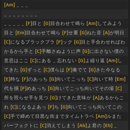
[Am]
_ _ _
_ _ _ _ _ _ _ _
_ _ _ _ _
[F]
目と
[G]
目合わせて鳴ら
[Am]
してみよう
目と
[Em]
目合わせて鳴ら
[F]
せ重
[G]
ねた音
[A]
が明日
[C]
になるブラックブラ
[F]
ック
[G]
目と手合わせればわ
かるから手と
[C]
手離さぬように声
[G]
に出さない僕の
意思はここ
[C]
にある _ 忘れない
[G]
よ繰り返
[Am]
し
てきた
[G]
ずっと
[C]
僕らは
[F]
奏でて
[G]
きた今なる
[E]
時な
[F]
のあっち
[G]
向いてこっち
[C]
向いて時
[Em]
代を掴
[F]
めあっち
[G]
向いてこっち向いてその場
[C]
所を照らせ手を見つ
[G]
けてきた意味が
[A]
あるからこ
れ
[C]
になるよあっ
[F]
ち
[G]
向いてこっち向いてこの
[C]
手で締めて目黒な街までタイムトラベ
[Am]
ルまた
パーフェクトに
[C]
消えてしまう
[Ab]
よ君の
[Eb]
_