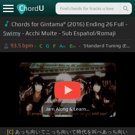
C
U
hord
Chords for Gintama° (2016) Ending 26 Full -
Swimy
- Acchi Muite - Sub Español/Romaji
93.5
bpm
Standard Tuning (EADGBE)
C
G
F
A
E
m
m
Jam Along & Learn...
[C]
あっち向いてこっち向いて時代を叫べあっち向い