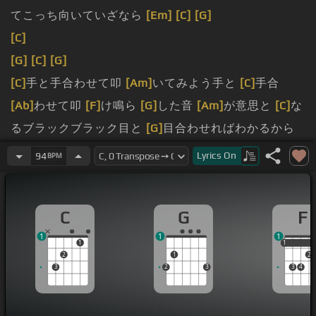
てこっち向いていざなら
[Em]
[C]
[G]
[C]
[G]
[C]
[G]
[C]
手と手合わせて叩
[Am]
いてみよう手と
[C]
手合
[Ab]
わせて叩
[F]
け鳴ら
[G]
した音
[Am]
が意思と
[C]
な
るブラックブラック目と
[G]
目合わせればわかるから
目と目逸らさぬように声にならない君の
[C]
意思はそこ
Lyrics
On
94
BPM
にある終わらせない
[G]
と繰り返
[Am]
してきた
[Em]
きっと
[F]
僕らはわかって
[G]
いたみんなが
[E]
ある時
C
G
F
な
[Fm]
の
[C]
あっち
[G]
向いてこっち
[C]
向いて時
1
1
1
[Em]
代を叫
[F]
べあっち
[G]
向いてこっち
[C]
向いてこ
1
1
1
2
1
2
の場所を守れ手を見
[G]
つけてきた意味が
[A]
あるから
3
2
3
3
4
これ
[C]
になるよ
[F]
あっち
[G]
向いてこっち向いてこ
の
[C]
手と目を
[F]
しめて
[G]
[C]
[G]
[Am]