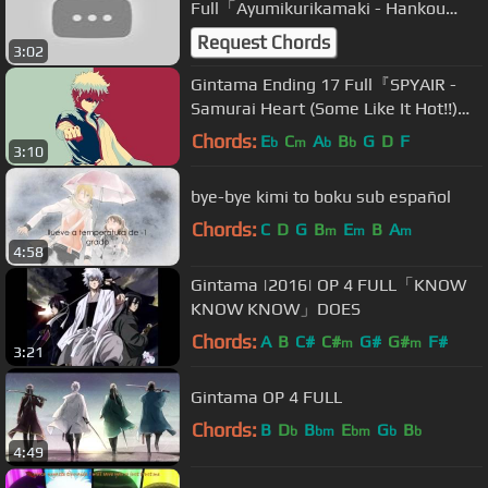
Full「Ayumikurikamaki - Hankou
Seimei」
Request Chords
3:02
Gintama Ending 17 Full『SPYAIR -
Samurai Heart (Some Like It Hot!!)』
【ENG Sub】
Chords:
E
C
A
B
G
D
F
b
m
b
b
3:10
bye-bye kimi to boku sub español
Chords:
C
D
G
B
E
B
A
m
m
m
4:58
Gintama |2016| OP 4 FULL「KNOW
KNOW KNOW」DOES
Chords:
A
B
C#
C#
G#
G#
F#
m
m
3:21
Gintama OP 4 FULL
Chords:
B
D
B
E
G
B
b
bm
bm
b
b
4:49