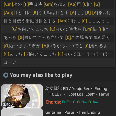
[Cm]
次の
[F]
手は時
[Gm]
を越え
[Ab]
届
[C]
け
[G]
_
[Am]
目と目伝
[E]
う衝動は目と手
[A]
_ _
[E]
[A]
を叩け
目と目伝う衝動は目と手を
[Am]
叩け _
[C]
_ _ あっ _
_ _
[G]
ち向いてこっち
[C]
向いて時代を
[Em]
掛
[F]
け
あっち
[G]
向いてこっち向いて
[C]
この場所で進め足り
[G]
ないままの君が
[A]
いるからいつでも
[C]
始めるよ
[F]
あっち
[G]
向いてこっち
[C]
向いてほーほーほーほー
ほーい _ _ _ _ _ _ _ _ _ _ _ _ _ _
You may also like to play
幼女戦記 ED / Youjo Senki Ending
「FULL」 - "Los! Los! Los!" - Tanya
Degurechaff (悠木 碧)
Chords:
D
E
C
G
B
B
A
m
m
m
3:40
Gintama : Porori - hen Ending