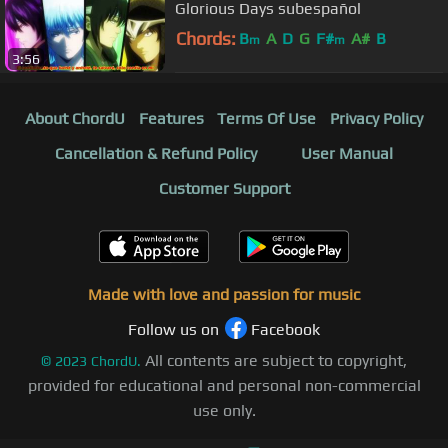
Glorious Days subespañol
Chords:
B
A
D
G
F#
A#
B
m
m
3:56
About ChordU
Features
Terms Of Use
Privacy Policy
Cancellation & Refund Policy
User Manual
Customer Support
Made with love and passion for music
Follow us on
Facebook
All contents are subject to copyright,
©
2023
ChordU.
provided for educational and personal non-commercial
use only.