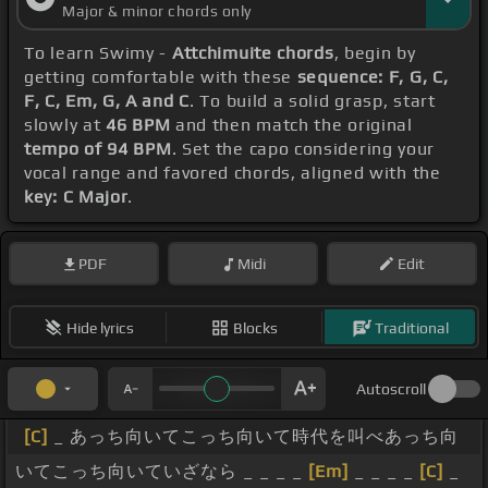
Major & minor chords only
手を
[Am]
叩け
[C]
あっ
[G]
ち向いてこっち
[C]
向いて
To learn Swimy -
Attchimuite chords
, begin by
時代を
[Em]
掛
[F]
けあっち
[G]
向いてこっち向いて
[C]
getting comfortable with these
sequence: F, G, C,
この場所で進め足り
[G]
ないままの君が
[A]
いるからい
F, C, Em, G, A and C
. To build a solid grasp, start
slowly at
46 BPM
and then match the original
つでも
[C]
始めるよ
[F]
あっち
[G]
向いてこっち
[C]
向い
tempo of 94 BPM
. Set the capo considering your
てほーほーほーほーほーい
vocal range and favored chords, aligned with the
key: C Major
.
PDF
Midi
Edit
Hide lyrics
Blocks
Traditional
Autoscroll
[C]
_ あっち向いてこっち向いて時代を叫べあっち向
いてこっち向いていざなら _ _ _ _
[Em]
_ _ _ _
[C]
_