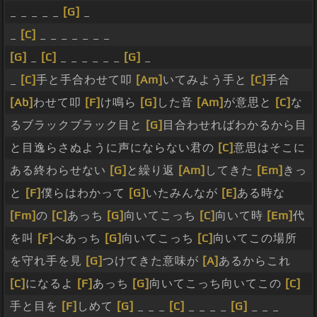
_ _ _ _ _
[G]
_
_
[C]
_ _ _ _ _ _ _
[G]
_
[C]
_ _ _ _ _ _
[G]
_
_
[C]
手と手合わせて叩
[Am]
いてみよう手と
[C]
手合
[Ab]
わせて叩
[F]
け鳴ら
[G]
した音
[Am]
が意思と
[C]
な
るブラックブラック目と
[G]
目合わせればわかるから目
と目逸らさぬように声にならない君の
[C]
意思はそこに
ある終わらせない
[G]
と繰り返
[Am]
してきた
[Em]
きっ
と
[F]
僕らはわかって
[G]
いたみんなが
[E]
ある時な
[Fm]
の
[C]
あっち
[G]
向いてこっち
[C]
向いて時
[Em]
代
を叫
[F]
べあっち
[G]
向いてこっち
[C]
向いてこの場所
を守れ手を見
[G]
つけてきた意味が
[A]
あるからこれ
[C]
になるよ
[F]
あっち
[G]
向いてこっち向いてこの
[C]
手と目を
[F]
しめて
[G]
_ _ _
[C]
_ _ _ _
[G]
_ _ _