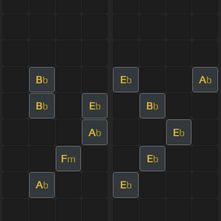
B
E
A
b
b
b
B
E
B
b
b
b
A
E
b
b
F
E
m
b
A
E
b
b