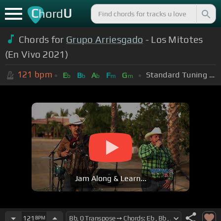
C
U
hord
Chords for
Grupo Arriesgado
- Los Mitotes
(En Vivo 2021)
121
bpm
Standard Tuning (EADGBE)
E
B
A
F
G
b
b
b
m
m
Jam Along & Learn...
121
BPM