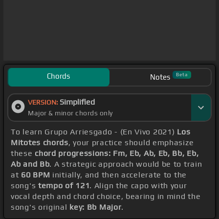
Chords
Beta
Notes
Simplified
VERSION:
Major & minor chords only
To learn Grupo Arriesgado - (En Vivo 2021)
Los
Mitotes chords
, your practice should emphasize
these
chord progressions: Fm, Eb, Ab, Eb, Bb, Eb,
Ab and Bb
. A strategic approach would be to train
at
60 BPM
initially, and then accelerate to the
song's
tempo of 121
. Align the capo with your
vocal depth and chord choice, bearing in mind the
song's original
key: Bb Major
.