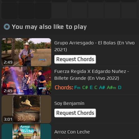
You may also like to play
Grupo Arriesgado - El Bolas (En Vivo
2021)
Request Chords
2:49
Fuerza Regida X Edgardo Nuñez -
Billete Grande (En Vivo 2022)
Chords:
F
C#
E
C
A#
A#
D
m
m
2:45
Soy Benjamín
Request Chords
3:01
Arroz Con Leche