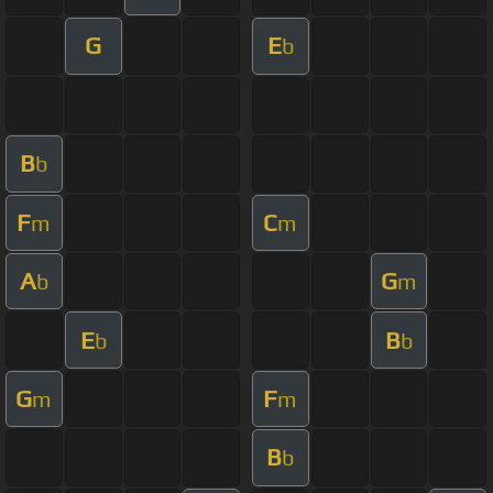
G
E
b
B
b
F
C
m
m
A
G
b
m
E
B
b
b
G
F
m
m
B
b