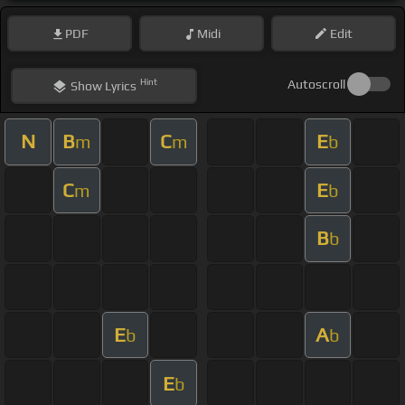
PDF
Midi
Edit
Hint
Autoscroll
Show
Lyrics
N
B
C
E
m
m
b
C
E
m
b
B
b
E
A
b
b
E
b