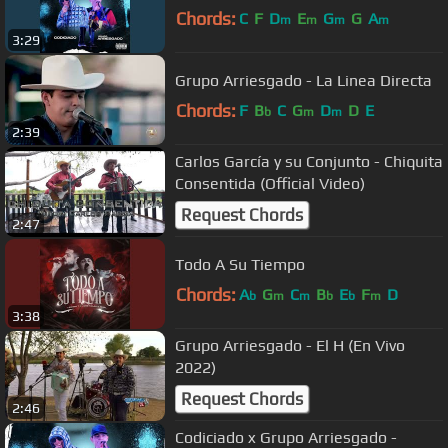
Chords:
C
F
D
E
G
G
A
m
m
m
m
3:29
Grupo Arriesgado - La Linea Directa
Chords:
F
B
C
G
D
D
E
b
m
m
2:39
Carlos García y su Conjunto - Chiquita
Consentida (Official Video)
Request Chords
2:47
Todo A Su Tiempo
Chords:
A
G
C
B
E
F
D
b
m
m
b
b
m
3:38
Grupo Arriesgado - El H (En Vivo
2022)
Request Chords
2:46
Codiciado x Grupo Arriesgado -