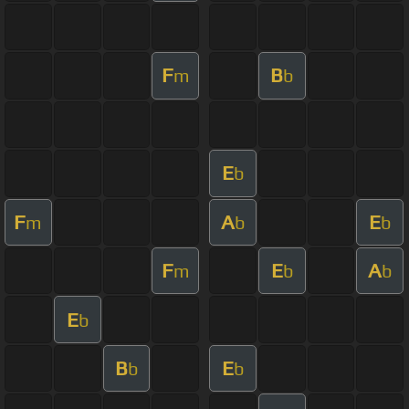
F
B
m
b
E
b
F
A
E
m
b
b
F
E
A
m
b
b
E
b
B
E
b
b