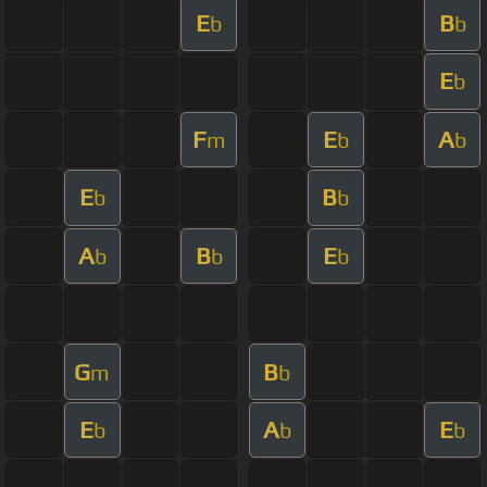
E
B
b
b
E
b
F
E
A
m
b
b
E
B
b
b
A
B
E
b
b
b
G
B
m
b
E
A
E
b
b
b