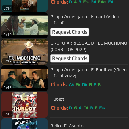
Chords:
D
A
B
E
G#
F#
F#
m
m
3:14
Grupo Arriesgado - Ismael (Video
Oficial)
Request Chords
3:19
GRUPO ARRIESGADO - EL MOCHOMO
(CORRIDOS 2022)
Request Chords
3:17
Grupo Arriesgado - El Fugitivo (Video
Oficial 2022)
Chords:
A
E
D
G
E
B
b
b
b
3:46
Hublot
Chords:
D
G
A
C#
B
E
E
m
3:46
Belico El Asunto