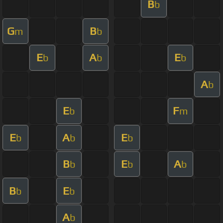
B
b
G
B
m
b
E
A
E
b
b
b
A
b
E
F
b
m
E
A
E
b
b
b
B
E
A
b
b
b
B
E
b
b
A
b