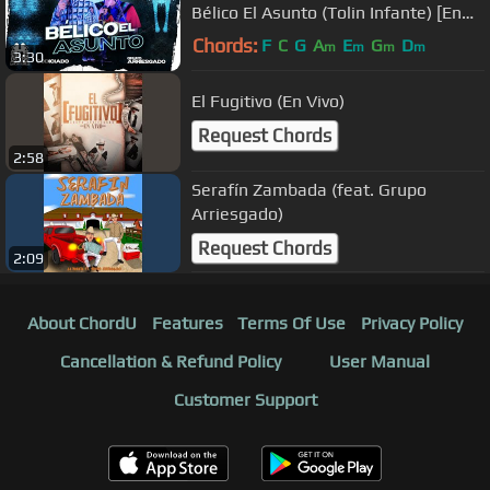
Bélico El Asunto (Tolin Infante) [En
Vivo]
Chords:
F
C
G
A
E
G
D
m
m
m
m
3:30
El Fugitivo (En Vivo)
Request Chords
2:58
Serafín Zambada (feat. Grupo
Arriesgado)
Request Chords
2:09
About ChordU
Features
Terms Of Use
Privacy Policy
Cancellation & Refund Policy
User Manual
Customer Support