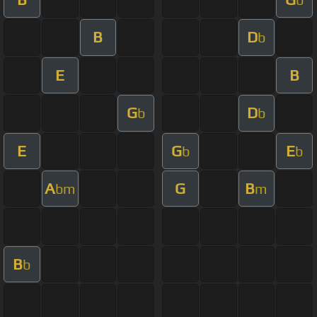
B
D
b
E
B
G
D
b
b
E
G
E
b
b
A
G
B
bm
m
B
b