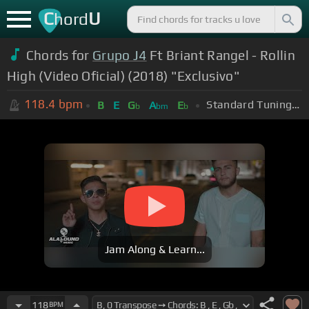
C
U
hord
Chords for
Grupo J4
Ft Briant Rangel - Rollin
High (Video Oficial) (2018) "Exclusivo"
118.4
bpm
Standard Tuning (EADGBE)
B
E
G
A
E
b
bm
b
Jam Along & Learn...
118
BPM