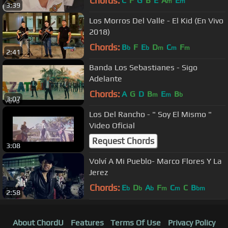
Chords:
C
F
G
B
E
A
E
m
m
3:39
Los Morros Del Valle - El Kid (En Vivo
2018)
Chords:
B
F
E
D
C
F
b
b
m
m
m
2:41
Banda Los Sebastianes - Sigo
Adelante
Chords:
A
G
D
B
E
B
m
m
b
3:07
Los Del Rancho - " Soy El Mismo "
Video Oficial
Request Chords
3:08
Volví A Mi Pueblo- Marco Flores Y La
Jerez
Chords:
E
D
A
F
C
C
B
b
b
b
m
m
bm
2:58
About ChordU
Features
Terms Of Use
Privacy Policy