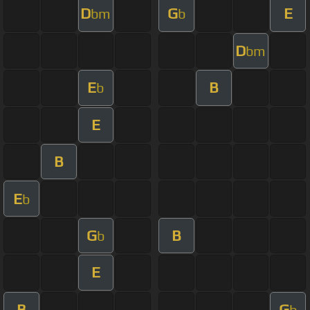
D
G
E
bm
b
D
bm
E
B
b
E
B
E
b
G
B
b
E
B
G
b