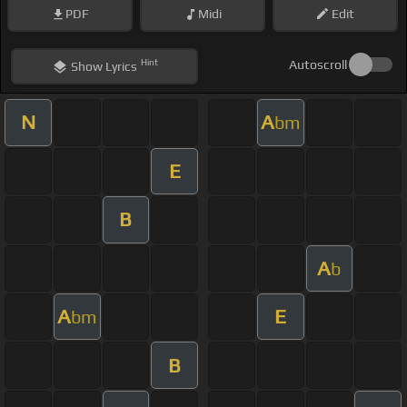
PDF
Midi
Edit
Hint
Autoscroll
Show
Lyrics
N
A
bm
E
B
A
b
A
E
bm
B