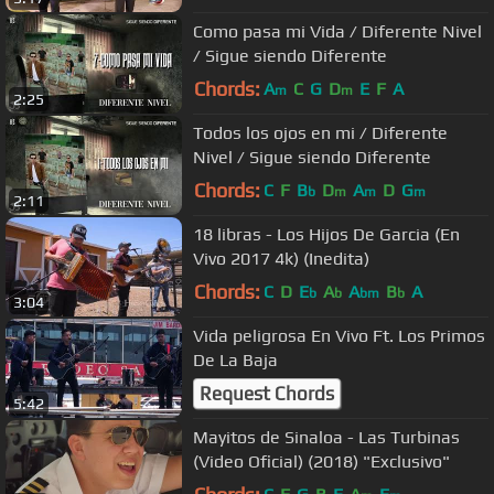
Como pasa mi Vida / Diferente Nivel
/ Sigue siendo Diferente
Chords:
A
C
G
D
E
F
A
m
m
2:25
Todos los ojos en mi / Diferente
Nivel / Sigue siendo Diferente
Chords:
C
F
B
D
A
D
G
b
m
m
m
2:11
18 libras - Los Hijos De Garcia (En
Vivo 2017 4k) (Inedita)
Chords:
C
D
E
A
A
B
A
b
b
bm
b
3:04
Vida peligrosa En Vivo Ft. Los Primos
De La Baja
Request Chords
5:42
Mayitos de Sinaloa - Las Turbinas
(Video Oficial) (2018) "Exclusivo"