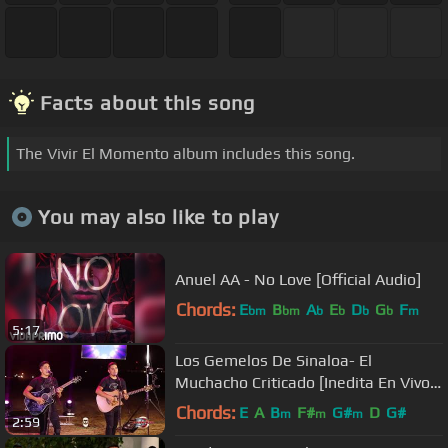
Facts about this song
The Vivir El Momento album includes this song.
You may also like to play
Anuel AA - No Love [Official Audio]
Chords:
E
B
A
E
D
G
F
bm
bm
b
b
b
b
m
5:17
Los Gemelos De Sinaloa- El
Muchacho Criticado [Inedita En Vivo]
Corridos 2018
Chords:
E
A
B
F#
G#
D
G#
m
m
m
2:59