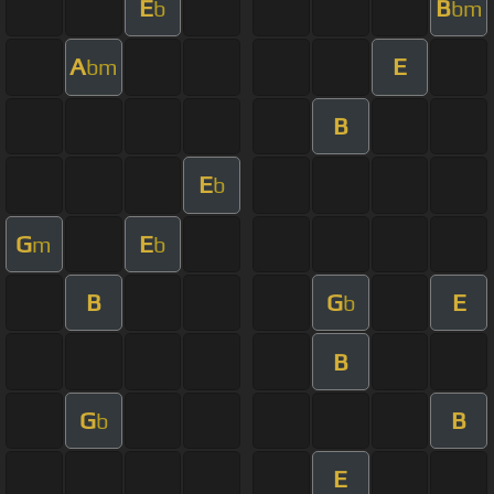
E
B
b
bm
A
E
bm
B
E
b
G
E
m
b
B
G
E
b
B
G
B
b
E