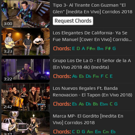
Tipo 3- Al Tirante Con Guzman "El
Glen" [Inedita En Vivo] Corridos 2018
Request Chords
3:00
Los Elegantes De California- Ya Se
Fue Manuel [Cover En Vivo] Corridos
2018
Chords:
E
D
A
F#
B
F#
G
m
m
3:23
Grupo Los De La O - El Señor de la A
(En Vivo 2018 4k) (Inedita)
Chords:
A
E
D
F
F
C
E
b
b
b
m
3:22
Los Nuevos Ilegales Ft. Banda
Renovacion - El Tapon (En Vivo 2018)
Chords:
E
A
D
B
E
C
G
b
b
b
b
bm
2:42
Marca MP- El Gordito [Inedita En
Vivo] Corridos 2018
Chords:
C
D
G
A
E
C
E
m
m
m
b
3:17