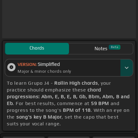
Chords
Beta
Notes
Simplified
VERSION:
Major & minor chords only
To learn Grupo J4 -
Rollin High chords
, your
practice should emphasize these
chord
progressions: Abm, E, B, E, B, Gb, Bbm, Abm, B and
Eb
. For best results, commence at
59 BPM
and
progress to the song's
BPM of 118
. With an eye on
the
song's key B Major
, set the capo that best
suits your vocal range.