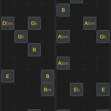
B
D
G
A
bm
b
bm
G
A
G
b
bm
b
B
A
bm
E
B
B
E
E
m
b