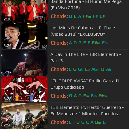
Banda Fortuna - El Humo Me Pega
(En Vivo 2018)
Chords:
D
E
A
F#
F#
C#
m
2:36
Los Minis De Caborca - El Chale
(Video 2018) "EXCLUSIVO"
Chords:
A
D
G
E
F
F#
E
m
m
3:29
A Day in The Life - T3R Elemento -
Part 3
Chords:
E
G
G
E
A
D
A
b
b
bm
b
6:17
“EL GOLPE AVISA” Emilio Garra ft.
Grupo Codiciado
Chords:
G
A
D
E
B
F#
m
m
m
3:28
T3R Elemento Ft. Hector Guerrero -
En Menos de 1 Minuto - Corridos
2018
Chords:
E
D
G
C
A
B
B
m
m
2:56