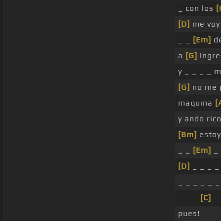
_ con los
[
[D]
me voy
_ _
[Em]
de
a
[G]
ingre
y _ _ _ _ 
[G]
no me 
maquina
[
y ando ric
[Bm]
estoy
_ _
[Em]
_
[D]
_ _ _ _
_ _ _ _ _ _
_ _ _
[C]
_ 
pues!