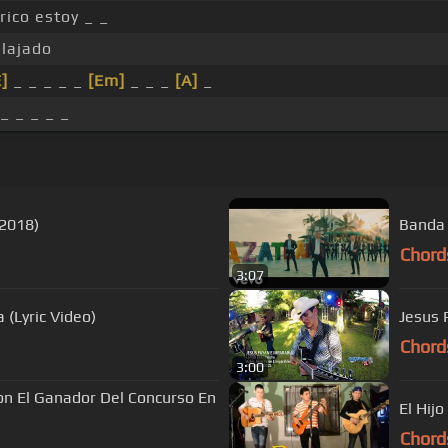
rico estoy _ _
elajado
E]
_ _ _ _ _
[Em]
_ _ _
[A]
_
_ _ _ _ _
 2018)
Banda 
Chord
3:07
 (Lyric Video)
Jesus 
Chord
3:00
Con El Ganador Del Concurso En
El Hij
Chord