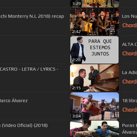
3:29
achi Monterry N.L 2018) recap
Los Nu
Chord
2:42
ALTA 
Chord
2:26
 / LYRICS -
La Adi
Chord
2:15
Marco Álvarez
18 libr
Chord
3:04
 (Video Oficial) (2018)
Puras 
Álvare