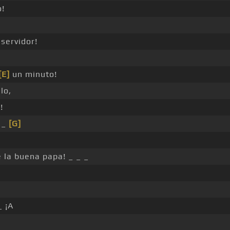
o!
 servidor!
[E]
un minuto!
lo,
!
 _
[G]
e la buena papa! _ _ _
_ ¡A