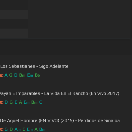
Los Sebastianes - Sigo Adelante
s:
A
G
D
B
E
B
m
m
b
Payan E Imparables - La Vida En El Rancho (En Vivo 2017)
s:
D
G
E
A
E
B
C
m
m
o De Aquel Hombre (EN VIVO) (2015) - Perdidos de Sinaloa
s:
G
D
A
C
E
A
B
m
m
m