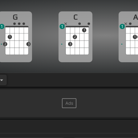
G
C
1
1
1
1
1
2
1
2
3
3