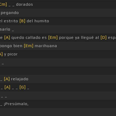
Cm]
_ _ dorados
 pegando
l estrito
[B]
del humito
sarlo _
me
[A]
quedo callado es
[Em]
porque ya llegué al
[D]
esp
pongo bien
[Em]
marihuana
A]
y picor
o _
 _
[A]
relajado
 _
[A]
_ _
[G]
_
 _ _
_ ¡Presúmalo,