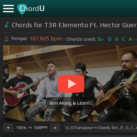
C
U
hord
Chords for T3R Elemento Ft. Hector Guer
107.825
bpm
Tempo:
Chords used:
E
D
G
C
A
m
Jam Along & Learn...
100
➙
108
BPM
%