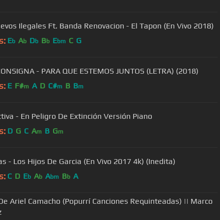
evos Ilegales Ft. Banda Renovacion - El Tapon (En Vivo 2018)
s:
E
A
D
B
E
C
G
b
b
b
b
bm
CONSIGNA - PARA QUE ESTEMOS JUNTOS (LETRA) (2018)
s:
E
F#
A
D
C#
B
B
m
m
m
ctiva - En Peligro De Extinción Versión Piano
s:
D
G
C
A
B
G
m
m
as - Los Hijos De Garcia (En Vivo 2017 4k) (Inedita)
s:
C
D
E
A
A
B
A
b
b
bm
b
De Ariel Camacho (Popurrí Canciones Requinteadas) || Marco
z