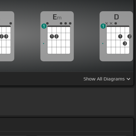
A
E
D
m
1
1
2
3
1
2
1
2
3
Show
All Diagrams