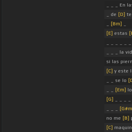
_ _ _ En l
_ de
[D]
te
_
[Bm]
_
[E]
estas
[
_ _ _ _ _ _
_ _ _ la vi
si las pie
[C]
y este 
_ _ se lo
[
_ _
[Em]
lo
[G]
_ _ _ _
_ _ _
[G#m
no me
[B]
[C]
maquina