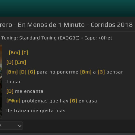
rero - En Menos de 1 Minuto - Corridos 2018
Tuning:
Standard Tuning (EADGBE)
Capo:
+0
fret
[Bm]
[C]
[D]
[Em]
[Bm]
[D]
[G]
para no ponerme
[Bm]
a
[G]
pensar
fumar
[D]
me encanta
[F#m]
problemas que hay
[G]
en casa
de franza me gusta más
con los
[Cm]
dorados