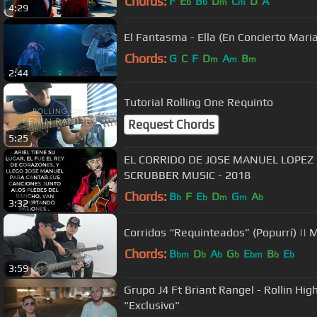
Chords:
F
E
B
D
C
D
A
b
b
m
m
4:29
El Fantasma - Ella (En Concierto Mari
Chords:
G
C
F
D
A
B
m
m
m
2:44
Tutorial Rolling One Requinto
Request Chords
5:25
EL CORRIDO DE JOSE MANUEL LOPEZ CASTRO - LETRA
SCRUBBER MUSIC - 2018
Chords:
B
F
E
D
G
A
b
b
m
m
b
3:32
Corridos “Requinteados” (Popurrí) || 
Chords:
B
D
A
G
E
B
E
bm
b
b
b
bm
b
b
3:59
Grupo J4 Ft Briant Rangel - Rollin High
"Exclusivo"