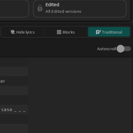
Edited
All Edited versions
Hide lyrics
Blocks
Traditional
Autoscroll
ar
 casa _ _ _