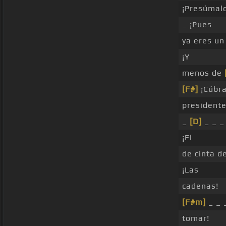
¡Presúmal
_ ¡Pues
ya eres un
¡Y
menos de
[F#]
¡Cúbra
presidente
_
[D]
_ _ _
¡El
de cinta d
¡Las
cadenas!
[F#m]
_ _ 
tomar!