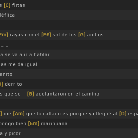
as
[C]
flitas
léflica
Em]
rayas con el
[F#]
sol de los
[G]
anillos
 _ _
da se va a ir a hablar
rnas me da igual
leñito
D]
derrito
s que se _
[B]
adelantaron en el camino
 _ _
]
me
[Am]
quedo callado es porque ya llegué al
[D]
esp
pongo bien
[Em]
marihuana
 y picor