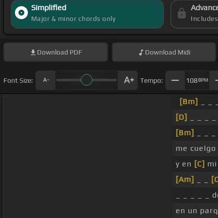
Simplified
Advanc
Major & minor chords only
Include
Download
PDF
Download
Midi
Font Size:
Tempo:
108
BPM
[Bm]
_ _ 
[D]
_ _ _ _
[Bm]
_ _ _
me cuelgo
y en
[C]
mi
[Am]
_ _
[
_ _ _ _ _ 
en un parq