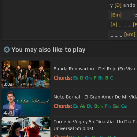
y
[D]
ando 
[Em]
_ _ r
[A]
_ _ _
[
_ _ _
[Em]
You may also like to play
Banda Renovacion - Del Rojo (En Vivo
Chords:
E
D
G
F
B
B
C
b
m
b
3:02
Neto Bernal - El Gran Amor De Mi Vida
Chords:
E
A
D
B
F
G
C
b
b
b
bm
m
m
m
3:51
Cornelio Vega y Su Dinastia- Un Dia 
Universal Studios!