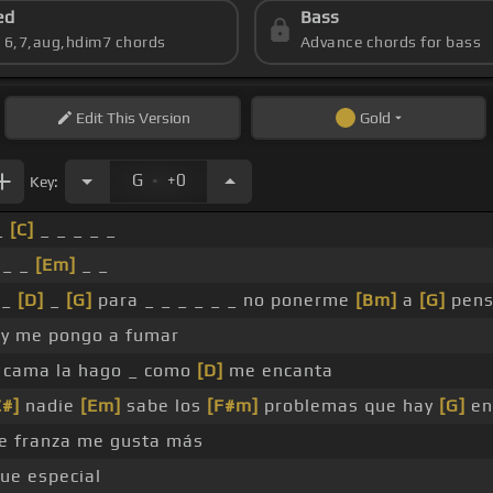
ed
Bass
s 6,7,aug,hdim7 chords
Advance chords for bass
Edit
This Version
Gold
.
G
+0
Key:
_
[C]
_ _ _ _ _
 _ _
[Em]
_ _
 _
[D]
_
[G]
para _ _ _ _ _ _ no ponerme
[Bm]
a
[G]
pens
 y me pongo a fumar
 cama la hago _ como
[D]
me encanta
C#]
nadie
[Em]
sabe los
[F#m]
problemas que hay
[G]
en
de franza me gusta más
ue especial