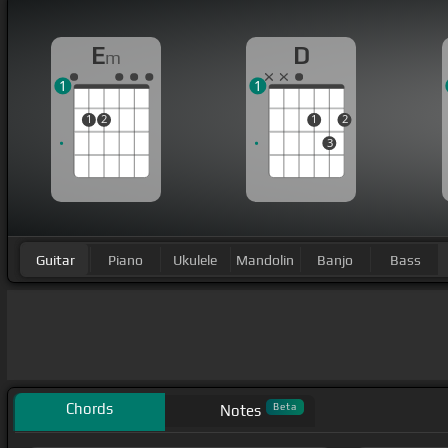
E
D
m
1
1
1
2
1
2
3
Guitar
Piano
Ukulele
Mandolin
Banjo
Bass
Chords
Beta
Notes