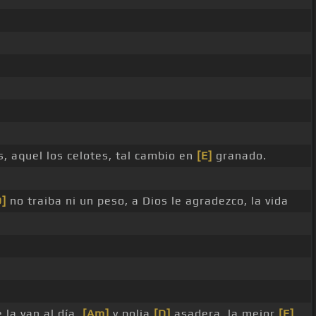
, aquel los celotes, tal cambio en
[E]
granado.
D]
no traiba ni un peso, a Dios le agradezco, la vida
 la van al día,
[Am]
y polia
[D]
asadera, la mejor
[E]