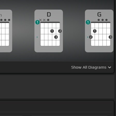
D
G
m
1
1
1
2
1
3
2
3
Show
All Diagrams