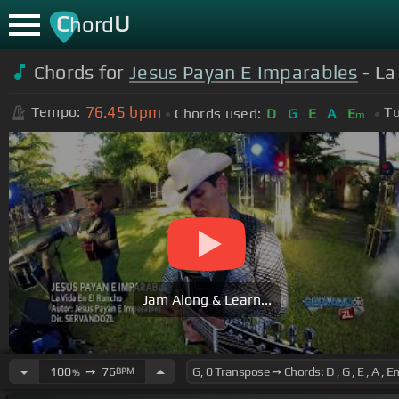
C
U
hord
Chords for
Jesus Payan E Imparables
- La
76.45
bpm
Tempo:
Tu
Chords used:
D
G
E
A
E
m
Jam Along & Learn...
100
➙
76
BPM
%