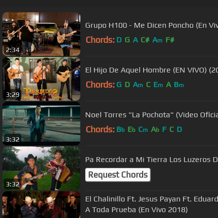
Grupo H100 - Me Dicen Poncho (En Vi
Chords:
D
G
A
C#
A
F#
m
2:34
El Hijo De Aquel Hombre (EN VIVO) (20
Chords:
G
D
A
C
E
A
B
m
m
m
3:29
Noel Torres "La Pochota" (Video Oficia
Chords:
B
E
C
A
F
C
D
b
b
m
b
3:32
Pa Recordar a Mi Tierra Lo
Request Chords
3:32
El Chalinillo Ft. Jesus Payan Ft. Eduar
A Toda Prueba (En Vivo 2018)