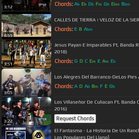
Chords:
A
E
D
F
G
E
B
b
b
b
m
b
bm
bm
3:12
CALLES DE TIERRA | VELOZ DE LA SIER
Chords:
E
B
A
bm
4:55
Jesus Payan E Imparables Ft. Banda Re
2018)
Chords:
G
D
C
E
E
A
E
m
m
b
3:51
Los Alegres Del Barranco-DeLos Pies
Chords:
A
D
A
B
F
E
G
b
m
b
3:05
Los Villaseñor De Culiacan Ft. Banda C
2016)
Request Chords
3:22
El Fantasma - La Historia De Un Ranch
Los Populares Del Llano]