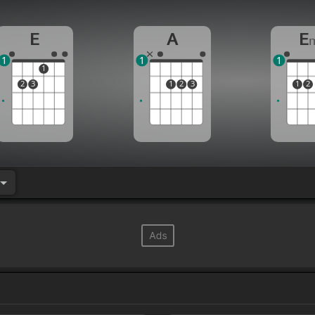
E
A
E
1
1
1
1
2
3
1
2
3
1
2