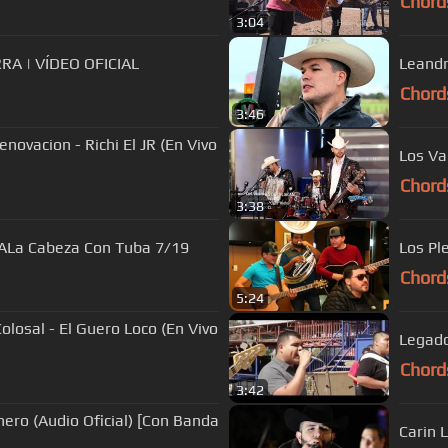
Chord
3:04
RA | VÍDEO OFICIAL
Leandr
Chord
3:46
novacion - Richi El JR (En Vivo
Los Va
Chord
3:38
 ALa Cabeza Con Tuba 7/19
Los Pl
Chord
5:24
olosal - El Guero Loco (En Vivo
Legado
Chord
3:42
ero (Audio Oficial) [Con Banda
Carin 