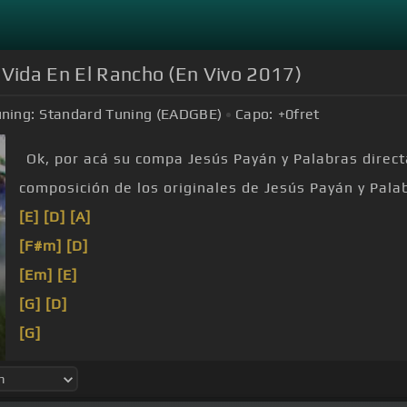
 Vida En El Rancho (En Vivo 2017)
ning:
Standard Tuning (EADGBE)
Capo:
+0
fret
Ok, por acá su compa Jesús Payán y Palabras direct
composición de los originales de Jesús Payán y Palab
[E]
[D]
[A]
[F#m]
[D]
[Em]
[E]
[G]
[D]
[G]
[D]
[A]