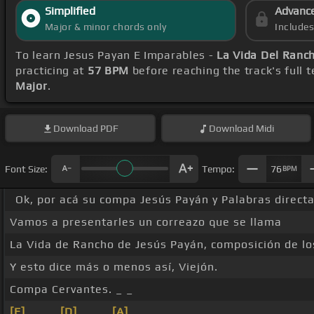
Simplified
Advanc
Major & minor chords only
Include
To learn Jesus Payan E Imparables -
La Vida Del Ranc
practicing at
57 BPM
before reaching the track's full
Major
.
Download
PDF
Download
Midi
Font Size:
Tempo:
76
BPM
Ok, por acá su compa Jesús Payán y Palabras direct
Vamos a presentarles un correazo que se llama
La Vida de Rancho de Jesús Payán, composición de los
Y esto dice más o menos así, Viejón.
Compa Cervantes. _ _
[E]
_ _ _
[D]
_ _ _
[A]
_ _