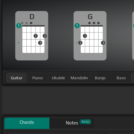
D
G
1
1
1
2
1
3
2
3
Guitar
Piano
Ukulele
Mandolin
Banjo
Bass
Chords
Beta
Notes