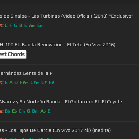
s de Sinaloa - Las Turbinas (Video Oficial) (2018) "Exclusivo"
s:
C
F
G
B
E
A
E
m
m
H-100 Ft. Banda Renovacion - El Teto (En Vivo 2016)
est Chords
Hernández Gente de la P
s:
E
A
D
F#
C#
C#
F#
m
m
 Alvarez y Su Norteño Banda - El Guitarrero Ft. El Coyote
s:
B
E
C
G
B
A
E
b
b
m
m
b
as - Los Hijos De Garcia (En Vivo 2017 4k) (Inedita)