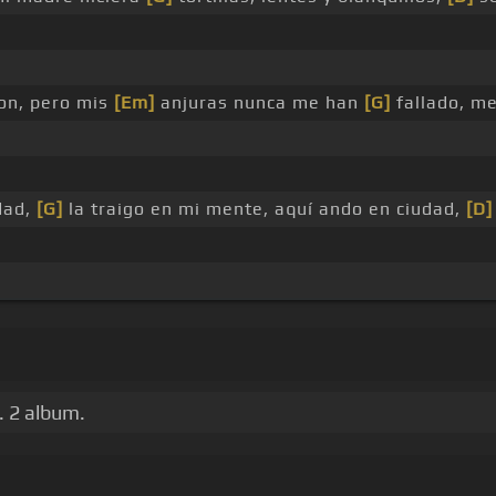
on, pero mis
[Em]
anjuras nunca me han
[G]
fallado, me
dad,
[G]
la traigo en mi mente, aquí ando en ciudad,
[D]
l. 2 album.