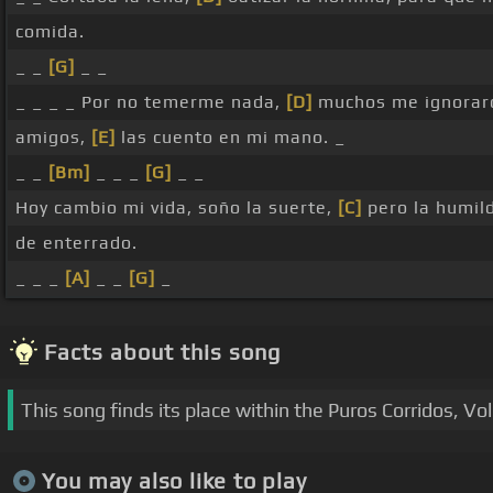
comida.
_ _
[G]
_ _
_ _ _ _ Por no temerme nada,
[D]
muchos me ignorar
amigos,
[E]
las cuento en mi mano. _
_ _
[Bm]
_ _ _
[G]
_ _
Hoy cambio mi vida, soño la suerte,
[C]
pero la humil
de enterrado.
_ _ _
[A]
_ _
[G]
_
Facts about this song
This song finds its place within the Puros Corridos, Vo
You may also like to play