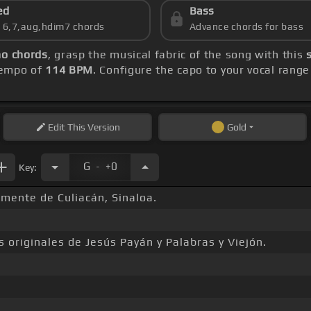
ed
Bass
s 6,7,aug,hdim7 chords
Advance chords for bass
ho chords
, grasp the musical fabric of the song with this
 tempo of
114 BPM
. Configure the capo to your vocal ran
Edit
This Version
Gold
.
G
+0
Key:
amente de Culiacán, Sinaloa.
 originales de Jesús Payán y Palabras y Viejón.