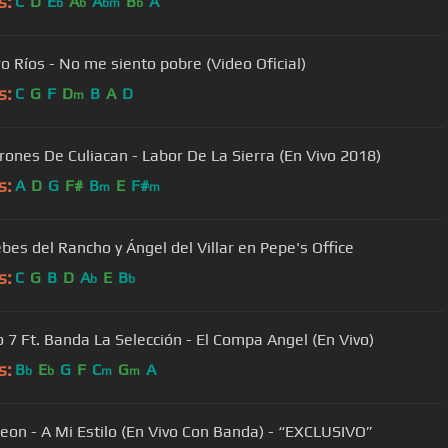
s:
C
D
E
A
A
B
A
b
b
bm
b
o Ríos - No me siento pobre (Video Oficial)
s:
C
G
F
D
B
A
D
m
rones De Culiacan - Labor De La Sierra (En Vivo 2018)
s:
A
D
G
F#
B
E
F#
m
m
ebes del Rancho y Ángel del Villar en Pepe's Office
s:
C
G
B
D
A
E
B
b
b
 7 Ft. Banda La Selección - El Compa Angel (En Vivo)
s:
B
E
G
F
C
G
A
b
b
m
m
Leon - A Mi Estilo (En Vivo Con Banda) - “EXCLUSIVO”