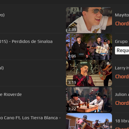
vo)
Mayito
Chord
3:39
15) - Perdidos de Sinaloa
Grupo 
Requ
2:06
l)
Larry 
Chord
3:19
s Luzeros De Rioverde
Julion
Chord
3:22
do Cano Ft. Los Tierra Blanca -
18 libr