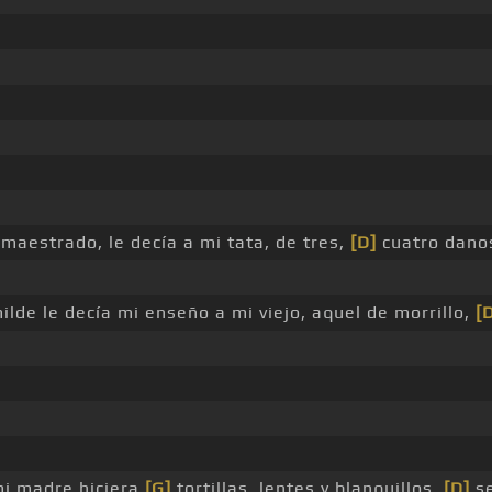
maestrado, le decía a mi tata, de tres,
[D]
cuatro danos
lde le decía mi enseño a mi viejo, aquel de morrillo,
[
 mi madre hiciera
[G]
tortillas, lentes y blanquillos,
[D]
se