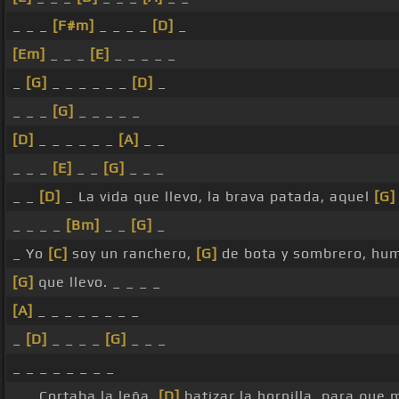
_ _ _
[F#m]
_ _ _ _
[D]
_
[Em]
_ _ _
[E]
_ _ _ _ _
_
[G]
_ _ _ _ _ _
[D]
_
_ _ _
[G]
_ _ _ _ _
[D]
_ _ _ _ _ _
[A]
_ _
_ _ _
[E]
_ _
[G]
_ _ _
_ _
[D]
_ La vida que llevo, la brava patada, aquel
[G]
_ _ _ _
[Bm]
_ _
[G]
_
_ Yo
[C]
soy un ranchero,
[G]
de bota y sombrero, humi
[G]
que llevo. _ _ _ _
[A]
_ _ _ _ _ _ _ _
_
[D]
_ _ _ _
[G]
_ _ _
_ _ _ _ _ _ _ _
_ _ Cortaba la leña,
[D]
batizar la hornilla, para que